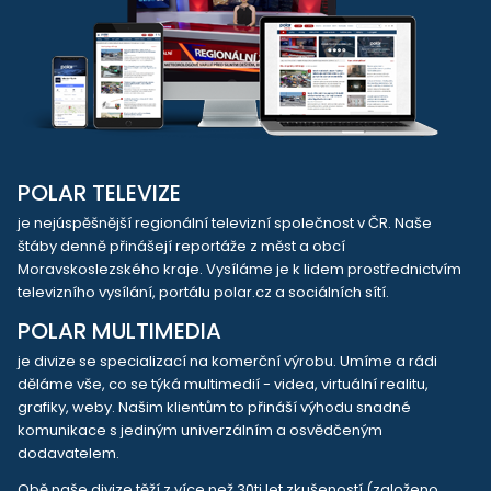
POLAR TELEVIZE
je nejúspěšnější regionální televizní společnost v ČR. Naše
štáby denně přinášejí reportáže z měst a obcí
Moravskoslezského kraje. Vysíláme je k lidem prostřednictvím
televizního vysílání, portálu polar.cz a sociálních sítí.
POLAR MULTIMEDIA
je divize se specializací na komerční výrobu. Umíme a rádi
děláme vše, co se týká multimedií - videa, virtuální realitu,
grafiky, weby. Našim klientům to přináší výhodu snadné
komunikace s jediným univerzálním a osvědčeným
dodavatelem.
Obě naše divize těží z více než 30ti let zkušeností (založeno