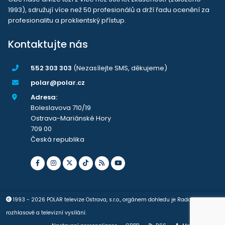
1993), sdružují více než 50 profesionálů a drží řadu ocenění za
profesionalitu a proklientský přístup.
Kontaktujte nás
552 303 303
(Nezasílejte SMS, děkujeme)
polar@polar.cz
Adresa:
Boleslavova 710/19
Ostrava-Mariánské Hory
709 00
Česká republika
1993 - 2026 POLAR televize Ostrava, s.r.o., orgánem dohledu je Rada pro
rozhlasové a televizní vysílání.