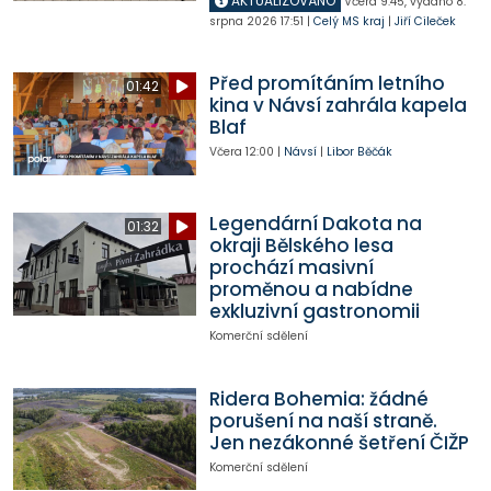
AKTUALIZOVÁNO
Včera
9:45
,
vydáno 8.
srpna 2026
17:51
|
Celý MS kraj
|
Jiří Cileček
Před promítáním letního
01:42
kina v Návsí zahrála kapela
Blaf
Včera
12:00
|
Návsí
|
Libor Běčák
Legendární Dakota na
01:32
okraji Bělského lesa
prochází masivní
proměnou a nabídne
exkluzivní gastronomii
Komerční sdělení
Ridera Bohemia: žádné
porušení na naší straně.
Jen nezákonné šetření ČIŽP
Komerční sdělení