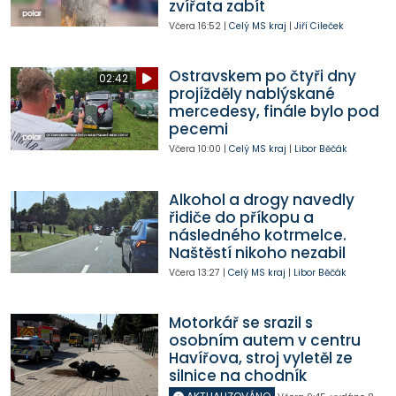
zvířata zabít
Včera
16:52
|
Celý MS kraj
|
Jiří Cileček
Ostravskem po čtyři dny
02:42
projížděly nablýskané
mercedesy, finále bylo pod
pecemi
Včera
10:00
|
Celý MS kraj
|
Libor Běčák
Alkohol a drogy navedly
řidiče do příkopu a
následného kotrmelce.
Naštěstí nikoho nezabil
Včera
13:27
|
Celý MS kraj
|
Libor Běčák
Motorkář se srazil s
osobním autem v centru
Havířova, stroj vyletěl ze
silnice na chodník