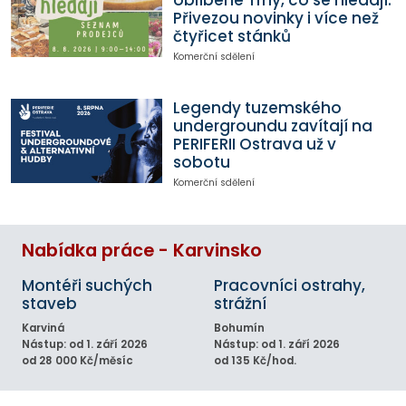
Přivezou novinky i více než
čtyřicet stánků
Komerční sdělení
Legendy tuzemského
undergroundu zavítají na
PERIFERII Ostrava už v
sobotu
Komerční sdělení
Nabídka práce - Karvinsko
Montéři suchých
Pracovníci ostrahy,
staveb
strážní
Karviná
Bohumín
Nástup: od 1. září 2026
Nástup: od 1. září 2026
od 28 000 Kč/měsíc
od 135 Kč/hod.