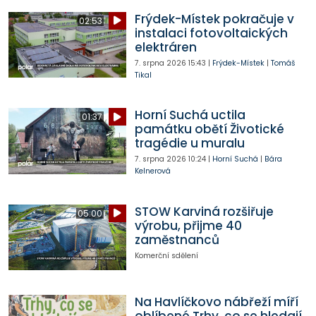
Frýdek-Místek pokračuje v
02:53
instalaci fotovoltaických
elektráren
7. srpna 2026
15:43
|
Frýdek-Místek
|
Tomáš
Tikal
Horní Suchá uctila
01:37
památku obětí Životické
tragédie u muralu
7. srpna 2026
10:24
|
Horní Suchá
|
Bára
Kelnerová
STOW Karviná rozšiřuje
05:00
výrobu, přijme 40
zaměstnanců
Komerční sdělení
Na Havlíčkovo nábřeží míří
oblíbené Trhy, co se hledají.