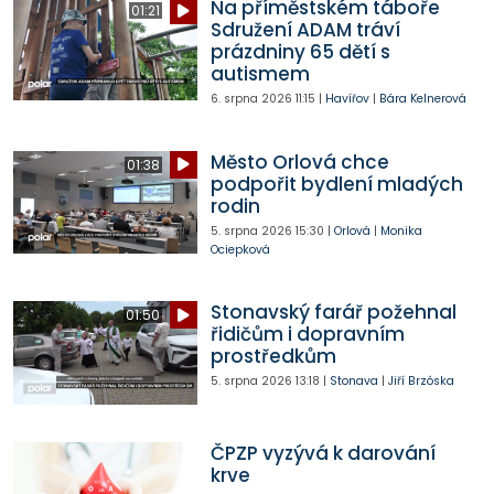
Na příměstském táboře
01:21
Sdružení ADAM tráví
prázdniny 65 dětí s
autismem
6. srpna 2026
11:15
|
Havířov
|
Bára Kelnerová
Město Orlová chce
01:38
podpořit bydlení mladých
rodin
5. srpna 2026
15:30
|
Orlová
|
Monika
Ociepková
Stonavský farář požehnal
01:50
řidičům i dopravním
prostředkům
5. srpna 2026
13:18
|
Stonava
|
Jiří Brzóska
ČPZP vyzývá k darování
krve