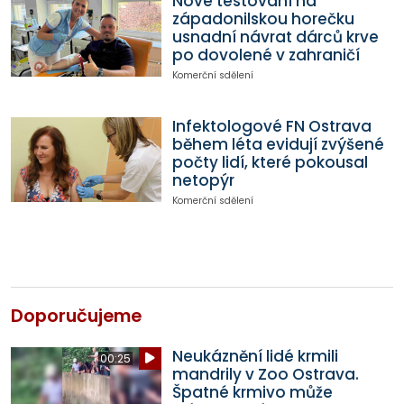
Nové testování na
západonilskou horečku
usnadní návrat dárců krve
po dovolené v zahraničí
Komerční sdělení
Infektologové FN Ostrava
během léta evidují zvýšené
počty lidí, které pokousal
netopýr
Komerční sdělení
Doporučujeme
Neukáznění lidé krmili
00:25
mandrily v Zoo Ostrava.
Špatné krmivo může