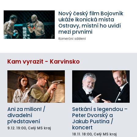
Nový český film Bojovník
ukáže ikonická místa
Ostravy, místní ho uvidí
mezi prvními
Komerční sdělení
Kam vyrazit - Karvinsko
Ani za milion! /
Setkání s legendou –
divadelní
Peter Dvorský a
představení
Jakub Pustina /
koncert
9.12.
19:00
, Celý MS kraj
18.11.
18:00
, Celý MS kraj