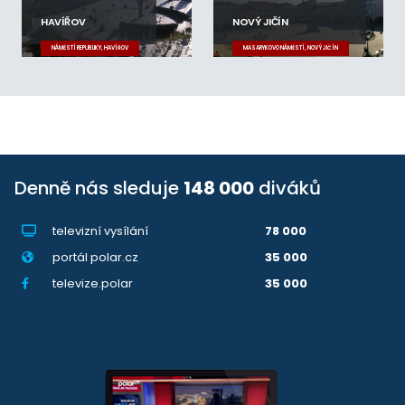
HAVÍŘOV
NOVÝ JIČÍN
NÁMĚSTÍ REPUBLIKY, HAVÍŘOV
MASARYKOVO NÁMĚSTÍ, NOVÝ JIČÍN
Denně nás sleduje
148 000
diváků
televizní vysílání
78 000
portál polar.cz
35 000
televize.polar
35 000