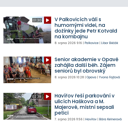
V Palkovicích válí s
01:30
humornými videi, na
dožínky jede Petr Kotvald
na kombajnu
8. srpna 2026
9:16
|
Palkovice
|
Libor Běčák
Senior akademie v Opavě
02:50
zahájila další běh. Zájem
seniorů byl obrovský
8. srpna 2026
10:28
|
Opava
|
Yvona Fajtová
Havířov řeší parkování v
02:38
ulicích Haškova a M.
Majerové, místní sepsali
petici
7. srpna 2026
11:56
|
Havířov
|
Bára Kelnerová