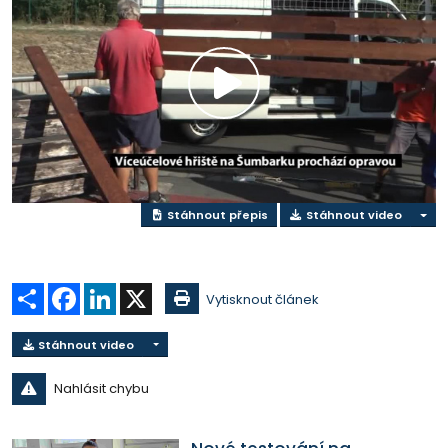
Přehrát
video
Stáhnout přepis
Stáhnout video
Sdílet
Facebook
LinkedIn
X
Vytisknout článek
Stáhnout video
Nahlásit chybu