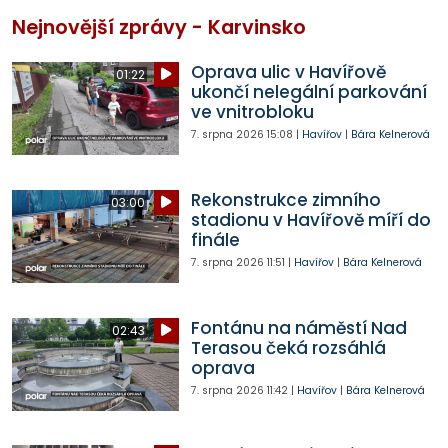
Nejnovější zprávy - Karvinsko
Oprava ulic v Havířově
01:22
ukončí nelegální parkování
ve vnitrobloku
7. srpna 2026
15:08
|
Havířov
|
Bára Kelnerová
Rekonstrukce zimního
03:00
stadionu v Havířově míří do
finále
7. srpna 2026
11:51
|
Havířov
|
Bára Kelnerová
Fontánu na náměstí Nad
02:43
Terasou čeká rozsáhlá
oprava
7. srpna 2026
11:42
|
Havířov
|
Bára Kelnerová