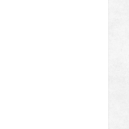
Beskydy: Nejvytíženější byly stojany u
hypermarketu Tesco v Novém Jičíně,
kde řidiči načerpali bezmála 60 tisíc
kWh. Uživatelé stanic futurego při
jedné seanci doplnili v průměru 23
kWh elektřiny, upřesnil mluvčí
energetiků Vladislav Sobol.