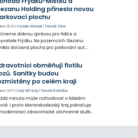
ohoda Frýdku-Místku a
lezanu Holding přinesla novou
arkovací plochu
era
16:12
|
Frýdek-Místek
|
Tomáš Tikal
čneme dobrou zprávou pro řidiče a
yvatele Frýdku. Na pozemcích Slezanu
nikla dočasná plocha pro parkování aut.
ohodlo se na tom město s vedením
olečnosti Slezan Holding.
dravotníci obměňují flotilu
ozů. Sanitky budou
ozmístěny po celém kraji
era
14:17
|
Celý MS kraj
|
Tomáš Kořistka
ždá minuta může rozhodovat o lidském
votě. I proto Moravskoslezský kraj pokračuje
modernizaci zdravotnické záchranné služby
do provozu nyní zamířilo 14 nových sanitek
bavených nejmodernější technikou.