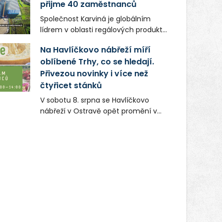
přijme 40 zaměstnanců
Společnost Karviná je globálním
lídrem v oblasti regálových produktů
a systémů, stabilním
Na Havlíčkovo nábřeží míří
zaměstnavatelem na Karvinsku a
oblíbené Trhy, co se hledají.
firmou s obrovským potenciálem.
Přivezou novinky i více než
čtyřicet stánků
V sobotu 8. srpna se Havlíčkovo
nábřeží v Ostravě opět promění v
místo plné vůní, chutí a poctivých
lokálních výrobků. Trhy, co se hledají
tentokrát nabídnou více než čtyřicet
pečlivě vybraných stánků s kvalitní
gastronomií, farmářskými produkty,
designem i řemeslnou tvorbou.
Návštěvníci se mohou těšit nejen na
oblíbené stálice, ale také na řadu
novinek, které v Ostravě běžně
nepotkají.