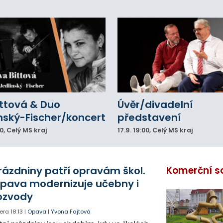
ittová & Duo
Úvěr/divadelní
nský-Fischer/koncert
představení
00
, Celý MS kraj
17.9.
19:00
, Celý MS kraj
rázdniny patří opravám škol.
Komerční s
pava modernizuje učebny i
ozvody
era
18:13
|
Opava
|
Yvona Fajtová