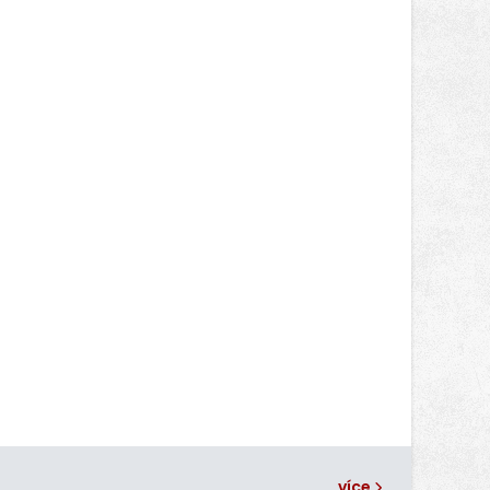
posun přineslo testování nového
aerodynamického řešení pro Aprilii
RS660, které motocykl znatelně
zrychlilo.
více