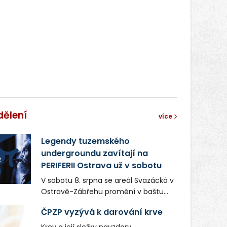
dělení
více
Legendy tuzemského
undergroundu zavítají na
PERIFERII Ostrava už v sobotu
V sobotu 8. srpna se areál Svazácká v
Ostravě-Zábřehu promění v baštu
undergroundové a alternativní
ČPZP vyzývá k darování krve
hudby. Uskuteční se zde totiž první
ročník festivalu PERIFERIE Ostrava.
Krev a její složky navzdory