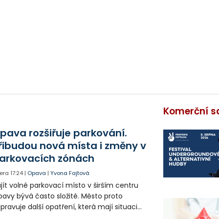
Komerční s
pava rozšiřuje parkování.
řibudou nová místa i změny v
arkovacích zónách
era
17:24
|
Opava
|
Yvona Fajtová
jít volné parkovací místo v širším centru
avy bývá často složité. Město proto
ipravuje další opatření, která mají situaci
epšit. Vznikají nová parkovací stání, mění se