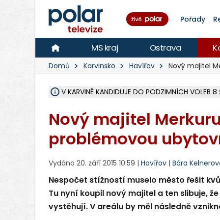
Pořady
R
MS kraj
Ostrava
K
Domů
Karvinsko
Havířov
Nový majitel Me
ÚOHS DAL ZÁTORU POKUTU 100 000 ZA CHYBY 
AREÁL LODIČEK V KARVINÉ SE PŘIPRAVUJE NA VE
KARVINÁ ZNÁ BUDOUCÍ PODOBU AREÁLU LODIČ
MORAVSKOSLEZŠTÍ POLICISTÉ ODHALILI MEZINÁ
LÁKALI LIDI NA ZISKY Z KRYPTOMĚN, INFO A VIDE
MINISTESTVO ŽIVOTNÍHO PROSTŘEDÍ PŘEVZALO
A ROZHODLO, ŽE VINÍK ZA ŠKODY PO ZAVEZENÍ 
MUŽ V PŘÍBOŘE SE VÁŽNĚ ZRANIL PŘI PRÁCI S 
SLEZSKÁ OSTRAVA PŘIPRAVUJE PROJEKTOVOU D
FRÝDEK-MÍSTEK DOKONČIL STAVBU VOLNOČASOVÉ
HNUTÍ ANO V HAVÍŘOVĚ NEZAŘADÍ HEJTMANA JO
MS KRAJ VYBUDUJE ZA 40 MILIONŮ V JABLUNKOVĚ
FOTBALISTA LAURI LAINE SE VRACÍ Z BANÍKU OS
F-M DOKONČIL VOLNOČASOVÝ AREÁL RIVKA PA
V KARVINÉ KANDIDUJE DO PODZIMNÍCH VOLEB
Nový majitel Merkuru 
problémovou ubytov
Vydáno 20. září 2015 10:59 |
Havířov
|
Bára Kelnerov
Nespočet stížností muselo město řešit kvůli
Tu nyní koupil nový majitel a ten slibuje, 
vystěhují. V areálu by měl následně vznikn