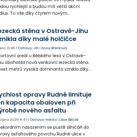
dou rychlejší a budou mít větší akční
dius. To vše díky čtyřem novým
ektrokolům, které strážníkům pořídilo
ěsto.
ezecká stěna v Ostravě-Jihu
znikla díky malé holčičce
era
13:48
|
Ostrava-Jih
|
Anna Břenková
ortovní areál u Bělského lesa v Ostravě-
hu obohatila nová venkovní lezecká stěna.
set metrů vysoká dominanta vznikla díky
rticipativnímu rozpočtu a místním
yvatelům nabízí volně přístupné sportovní
žití.
ychlost opravy Rudné limituje
en kapacita obaloven při
ýrobě nového asfaltu
 srpna 2026
6:47
|
Ostrava-město
|
Libor Běčák
rekordním nasazením se pustili silničáři do
ravy asfaltového povrchu Rudné ulice v