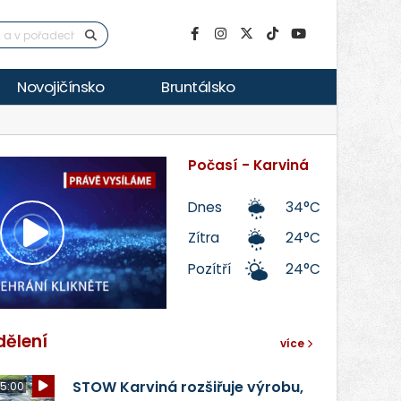
Novojičínsko
Bruntálsko
Počasí - Karviná
Dnes
34°C
Zítra
24°C
Přehrát
Pozítří
24°C
video
dělení
více
STOW Karviná rozšiřuje výrobu,
5:00