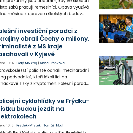
tní prázdniny jsou obdobím, kdy ve školách
sto žáků pracují řemeslníci. Opava využívá
lné měsíce k opravám školských budov.
tos jsou díky obnově školek po
ředloňských povodních práce méně
alešní investiční poradci z
zsáhlé.
krajiny obrali Čechy o miliony.
riminalisté z MS kraje
asahovali v Kyjevě
era
10:14
|
Celý MS kraj
|
Anna Břenková
ravskoslezští policisté odhalili mezinárodní
ng podvodníků, kteří lákali lidi na
hádkové zisky z kryptoměn. Falešní poradci
lámanou češtinou volali obětem z
rajinského call centra a připravili Čechy o
olicejní cyklohlídky ve Frýdku-
sítky až stovky milionů korun. Na padesátce
ístku budou jezdit na
movních prohlídek v Kyjevě se podíleli i
lektrokolech
ští vyšetřovatelé.
era
16:15
|
Frýdek-Místek
|
Tomáš Tikal
klohlídky Městské policie ve Frýdku-Místku