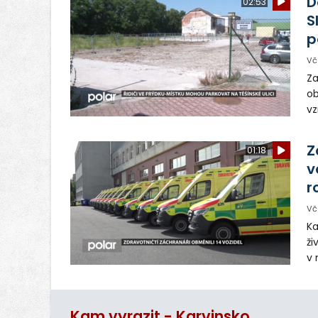
D
02:53
S
p
Vč
Za
ob
vz
D
sp
Z
01:18
v
r
Vč
Ka
ži
v 
– 
vy
Kam vyrazit - Karvinsko