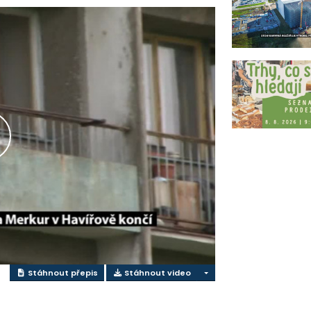
řehrát
ideo
Stáhnout přepis
Stáhnout video