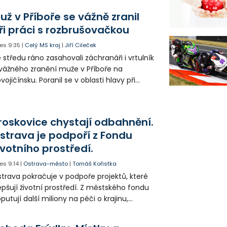
ganizace dopravy a některé novinky čekají
už v Příboře se vážně zranil
ké řidiče v parkovacích zónách.
ři práci s rozbrušovačkou
es
9:35
|
Celý MS kraj
|
Jiří Cileček
 středu ráno zasahovali záchranáři i vrtulník
vážného zranění muže v Příboře na
vojičínsku. Poranil se v oblasti hlavy při
áci s rozbrušovačkou. Následně byl
tulníkem přepraven do ostravské fakultní
emocnice.
roskovice chystají odbahnění.
strava je podpoří z Fondu
ivotního prostředí.
es
9:14
|
Ostrava-město
|
Tomáš Kořistka
trava pokračuje v podpoře projektů, které
epšují životní prostředí. Z městského fondu
putují další miliony na péči o krajinu,
řejný prostor i environmentální výchovu
tí a mládeže.