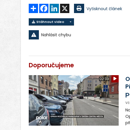
Sdílet
Facebook
LinkedIn
X
Vytisknout článek
Stáhnout video
Nahlásit chybu
Doporučujeme
O
02:33
P
p
Vč
Na
Op
př
zl