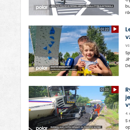
bu
rá
el
m
L
01:22
v
Vč
Sp
Ji
De
pa
ob
vy
R
01:33
j
v
4.
S 
op