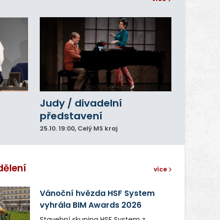
Judy / divadelní
představení
25.10.
19:00
, Celý MS kraj
dělení
více
Vánoční hvězda HSF System
vyhrála BIM Awards 2026
Stavební skupina HSF System z