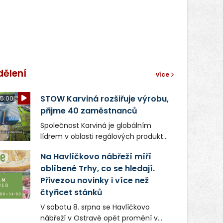
dělení
více
STOW Karviná rozšiřuje výrobu,
5:00
přijme 40 zaměstnanců
Společnost Karviná je globálním
lídrem v oblasti regálových produktů
a systémů, stabilním
Na Havlíčkovo nábřeží míří
zaměstnavatelem na Karvinsku a
oblíbené Trhy, co se hledají.
firmou s obrovským potenciálem.
Přivezou novinky i více než
čtyřicet stánků
V sobotu 8. srpna se Havlíčkovo
nábřeží v Ostravě opět promění v