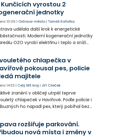
 Kunčicích vyrostou 2
ogenerační jednotky
era
10:06
|
Ostrava-město
|
Tomáš Kořistka
trava udělala další krok k energetické
běstačnosti. Moderní kogenerační jednotky
areálu OZO vyrobí elektřinu i teplo a sníží
klady i emise. Malou elektrárnu postaví
olia přímo v Kunčicích.
vouletého chlapečka v
avířově pokousal pes, policie
ledá majitele
era
14:33
|
Celý MS kraj
|
Jiří Cileček
klivé zranění v obličeji utrpěl teprve
ouletý chlapeček v Havířově. Podle policie i
íbuzných ho napadl pes, který pobíhal bez
dítka a náhubku. Majitel psa údajně z místa
ešel. Případem už se zabývá policie, která
pava rozšiřuje parkování.
jitele psa hledá.
řibudou nová místa i změny v