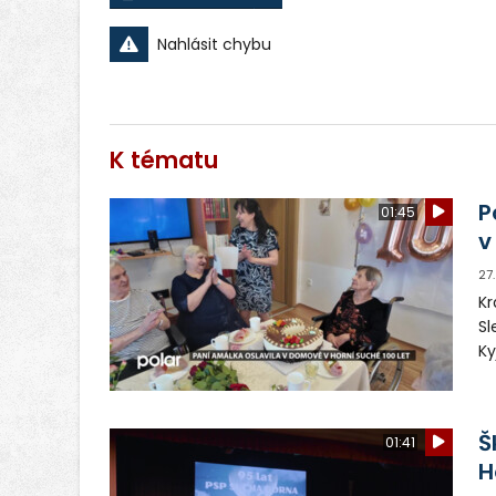
Nahlásit chybu
K tématu
P
01:45
v
27
Kr
Sl
Ky
Na
dá
Š
01:41
H