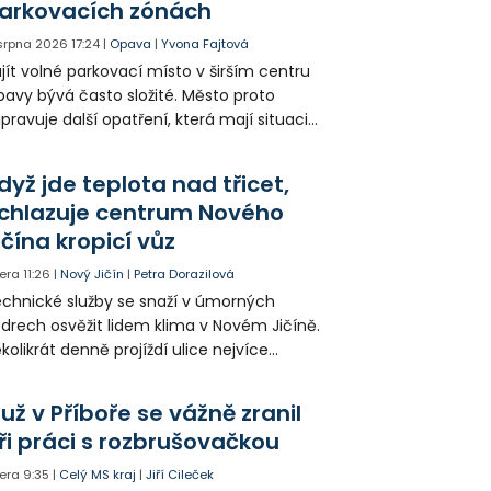
arkovacích zónách
 srpna 2026
17:24
|
Opava
|
Yvona Fajtová
jít volné parkovací místo v širším centru
avy bývá často složité. Město proto
ipravuje další opatření, která mají situaci
epšit. Vznikají nová parkovací stání, mění se
ganizace dopravy a některé novinky čekají
dyž jde teplota nad třicet,
ké řidiče v parkovacích zónách.
chlazuje centrum Nového
ičína kropicí vůz
era
11:26
|
Nový Jičín
|
Petra Dorazilová
chnické služby se snaží v úmorných
drech osvěžit lidem klima v Novém Jičíně.
kolikrát denně projíždí ulice nejvíce
hřátého centra kropící vůz. Zvýšila se také
tenzita zálivky květinových záhonů.
už v Příboře se vážně zranil
ři práci s rozbrušovačkou
era
9:35
|
Celý MS kraj
|
Jiří Cileček