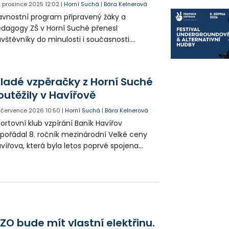
. prosince 2025
12:02
|
Horní Suchá
|
Bára Kelnerová
avnostní program připravený žáky a
dagogy ZŠ v Horní Suché přenesl
vštěvníky do minulosti i současnosti.
etradičním příběhem a společným
stoupením se do připomínky 95 let
istence zapojili všichni žáci.
ladé vzpěračky z Horní Suché
outěžily v Havířově
. července 2026
10:50
|
Horní Suchá
|
Bára Kelnerová
ortovní klub vzpírání Baník Havířov
pořádal 8. ročník mezinárodní Velké ceny
vířova, která byla letos poprvé spojena
ké s Memoriálem Oty Zaremby. Na
utěžním pódiu se představily děti a mládež
 17 let z klubů z Polska, Slovenska,
mácího Baníku Havířov i z Kopřivnice a
rní Suché.
ZO bude mít vlastní elektřinu.