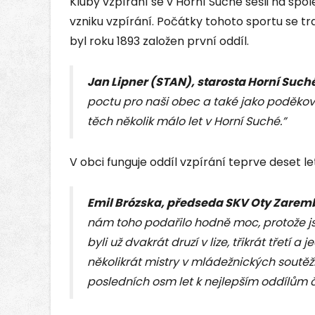
Kluby vzpírání se v Horní Suché sešli na spole
vzniku vzpírání. Počátky tohoto sportu se t
byl roku 1893 založen první oddíl.
Jan Lipner (STAN), starosta Horní Such
poctu pro naši obec a také jako poděkov
těch několik málo let v Horní Suché.”
V obci funguje oddíl vzpírání teprve deset le
Emil Brózska, předseda SKV Oty Zarem
nám toho podařilo hodně moc, protože jsm
byli už dvakrát druzí v lize, třikrát třetí a
několikrát mistry v mládežnických soutěž
posledních osm let k nejlepším oddílům č