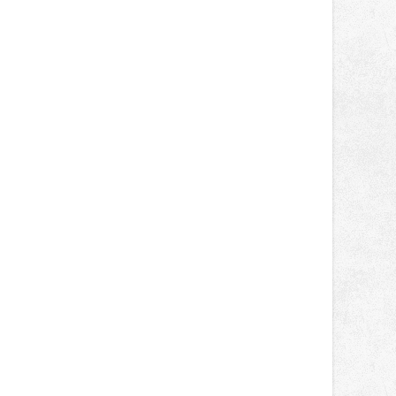
světa vrcholových zápasů, tentokrát
v MMA.