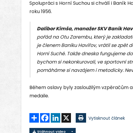
Spolupráci s Horní Suchou si chválí i Baník Hav
roku 1956.
Dalibor Kimša, manažer SKV Baník Hav
pořád na Otu Zarembu, který je zakladate
je členem Baníku Havířov, vrátil se zpět 
Horní Suché. Takže dneska fungujeme dob
bychom si nekonkurovali, ve sportovní st
pomáháme si navzájem i metodicky. Nevi
Během oslavy byly zasloužilým vzpěračům 
medaile.
Sdílet
Facebook
LinkedIn
X
Vytisknout článek
Stáhnout video