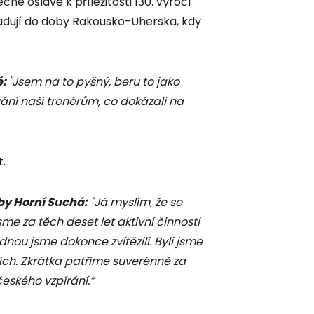
čné oslavě k příležitosti 130. výročí
radují do doby Rakousko-Uherska, kdy
é:
"Jsem na to pyšný, beru to jako
ání naši trenérům, co dokázali na
t.
by Horní Suchá:
"Já myslím, že se
e za těch deset let aktivní činnosti
 jednou jsme dokonce zvítězili. Byli jsme
ích. Zkrátka patříme suverénně za
eského vzpírání.”