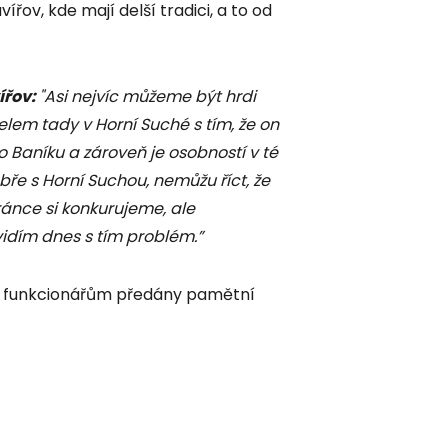
ířov, kde mají delší tradici, a to od
ířov:
"Asi nejvíc můžeme být hrdi
lem tady v Horní Suché s tím, že on
do Baníku a zároveň je osobností v té
ře s Horní Suchou, nemůžu říct, že
ránce si konkurujeme, ale
dím dnes s tím problém.”
a funkcionářům předány pamětní