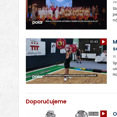
29
Sl
pe
ná
N
vy
ex
M
01:43
s
10
Sp
us
Ha
ta
so
do
do
Doporučujeme
Ho
O
02:44