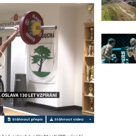
řehrát
ideo
Stáhnout přepis
Stáhnout video