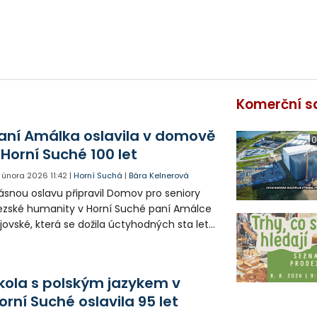
Komerční s
aní Amálka oslavila v domově
0
 Horní Suché 100 let
. února 2026
11:42
|
Horní Suchá
|
Bára Kelnerová
ásnou oslavu připravil Domov pro seniory
ezské humanity v Horní Suché paní Amálce
jovské, která se dožila úctyhodných sta let.
 správné oslavě nechyběl zpěv, předávání
rků ani velký dort.
kola s polským jazykem v
orní Suché oslavila 95 let