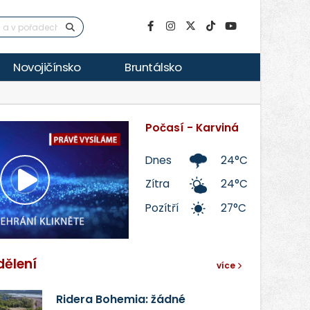
Novojičínsko
Bruntálsko
Počasí - Karviná
Dnes
24°C
Zítra
24°C
Přehrát
Pozítří
27°C
video
dělení
více
Ridera Bohemia: žádné