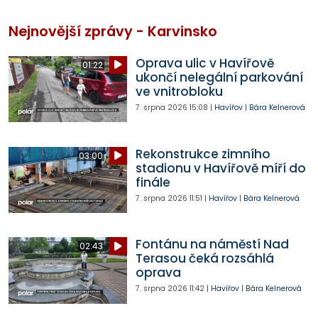
Nejnovější zprávy - Karvinsko
Oprava ulic v Havířově
01:22
ukončí nelegální parkování
ve vnitrobloku
7. srpna 2026
15:08
|
Havířov
|
Bára Kelnerová
Rekonstrukce zimního
03:00
stadionu v Havířově míří do
finále
7. srpna 2026
11:51
|
Havířov
|
Bára Kelnerová
Fontánu na náměstí Nad
02:43
Terasou čeká rozsáhlá
oprava
7. srpna 2026
11:42
|
Havířov
|
Bára Kelnerová