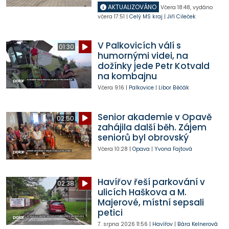
AKTUALIZOVÁNO
Včera
18:48
,
vydáno
včera
17:51
|
Celý MS kraj
|
Jiří Cileček
V Palkovicích válí s
01:30
humornými videi, na
dožínky jede Petr Kotvald
na kombajnu
Včera
9:16
|
Palkovice
|
Libor Běčák
Senior akademie v Opavě
02:50
zahájila další běh. Zájem
seniorů byl obrovský
Včera
10:28
|
Opava
|
Yvona Fajtová
Havířov řeší parkování v
02:38
ulicích Haškova a M.
Majerové, místní sepsali
petici
7. srpna 2026
11:56
|
Havířov
|
Bára Kelnerová