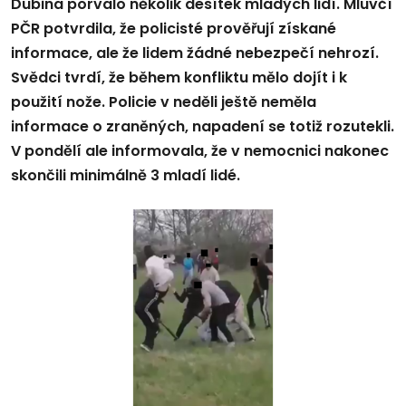
Dubina porvalo několik desítek mladých lidí. Mluvčí
PČR potvrdila, že policisté prověřují získané
informace, ale že lidem žádné nebezpečí nehrozí.
Svědci tvrdí, že během konfliktu mělo dojít i k
použití nože. Policie v neděli ještě neměla
informace o zraněných, napadení se totiž rozutekli.
V pondělí ale informovala, že v nemocnici nakonec
skončili minimálně 3 mladí lidé.