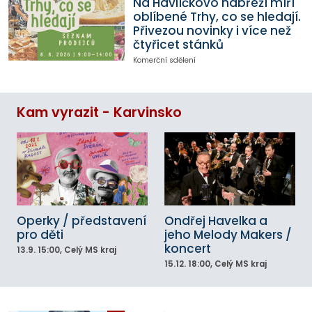
Na Havlíčkovo nábřeží míří
oblíbené Trhy, co se hledají.
Přivezou novinky i více než
čtyřicet stánků
Komerční sdělení
Kam vyrazit - Karvinsko
Operky / představení
Ondřej Havelka a
pro děti
jeho Melody Makers /
koncert
13.9.
15:00
, Celý MS kraj
15.12.
18:00
, Celý MS kraj