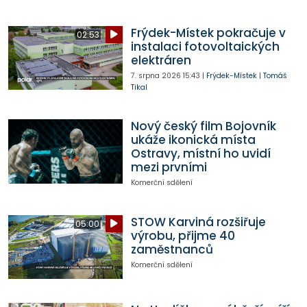
Frýdek-Místek pokračuje v
02:53
instalaci fotovoltaických
elektráren
7. srpna 2026
15:43
|
Frýdek-Místek
|
Tomáš
Tikal
Nový český film Bojovník
ukáže ikonická místa
Ostravy, místní ho uvidí
mezi prvními
Komerční sdělení
STOW Karviná rozšiřuje
05:00
výrobu, přijme 40
zaměstnanců
Komerční sdělení