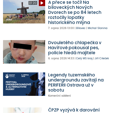
A přece se točí! Na
01:20
bíloveckých Nových
Dvorech se po 84 letech
roztočily lopatky
historického mlýna
7. srpna 2026
13:00
|
Bílovec
|
Michal Slonina
Dvouletého chlapečka v
Havířově pokousal pes,
policie hledá majitele
6. srpna 2026
14:33
|
Celý MS kraj
|
Jiří Cileček
Legendy tuzemského
undergroundu zavítají na
PERIFERII Ostrava už v
sobotu
Komerční sdělení
ČPZP vyzývá k darování