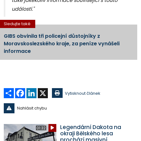
také jakékoliv informace související s touto
událostí."
Sledujte také
GIBS obvinila tři policejní důstojníky z
Moravskoslezského kraje, za peníze vynášeli
informace
Sdílet
Facebook
LinkedIn
X
Vytisknout článek
Nahlásit chybu
Legendární Dakota na
01:32
okraji Bělského lesa
prochází masivní