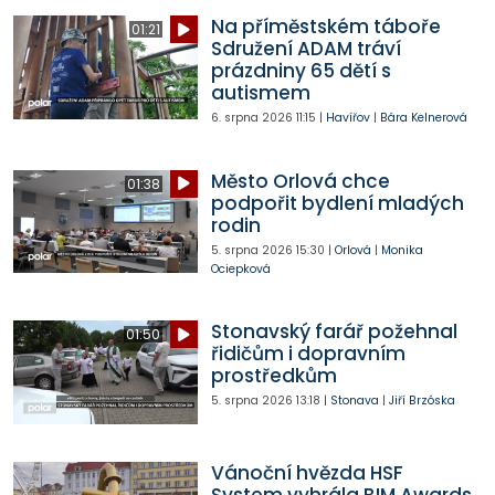
Na příměstském táboře
01:21
Sdružení ADAM tráví
prázdniny 65 dětí s
autismem
6. srpna 2026
11:15
|
Havířov
|
Bára Kelnerová
Město Orlová chce
01:38
podpořit bydlení mladých
rodin
5. srpna 2026
15:30
|
Orlová
|
Monika
Ociepková
Stonavský farář požehnal
01:50
řidičům i dopravním
prostředkům
5. srpna 2026
13:18
|
Stonava
|
Jiří Brzóska
Vánoční hvězda HSF