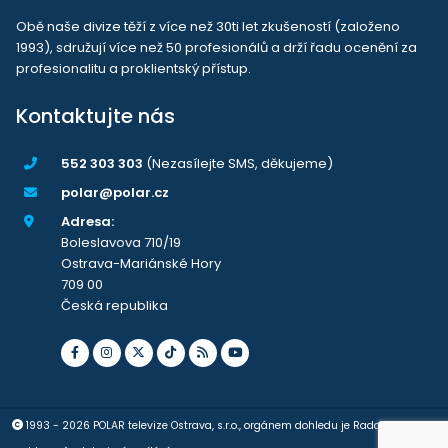
Obě naše divize těží z více než 30ti let zkušeností (založeno
1993), sdružují více než 50 profesionálů a drží řadu ocenění za
profesionalitu a proklientský přístup.
Kontaktujte nás
552 303 303
(Nezasílejte SMS, děkujeme)
polar@polar.cz
Adresa:
Boleslavova 710/19
Ostrava-Mariánské Hory
709 00
Česká republika
1993 - 2026 POLAR televize Ostrava, s.r.o., orgánem dohledu je Rada pro