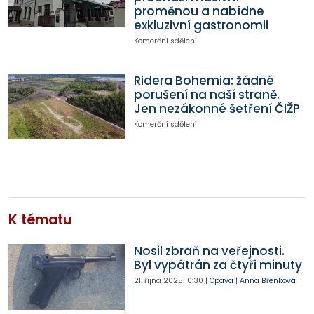
proměnou a nabídne
exkluzivní gastronomii
Komerční sdělení
Ridera Bohemia: žádné
porušení na naší straně.
Jen nezákonné šetření ČIŽP
Komerční sdělení
K tématu
Nosil zbraň na veřejnosti.
Byl vypátrán za čtyři minuty
21. října 2025
10:30
|
Opava
|
Anna Břenková