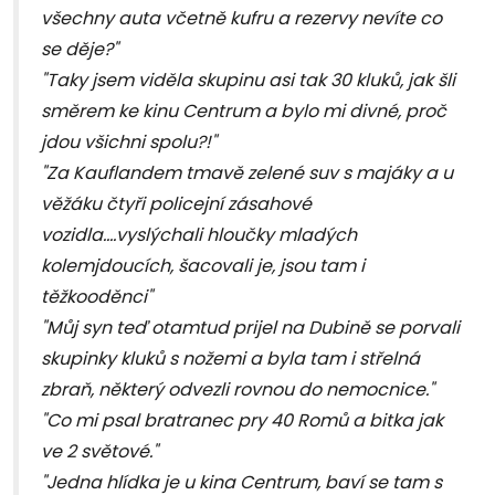
všechny auta včetně kufru a rezervy nevíte co
se děje?"
"Taky jsem viděla skupinu asi tak 30 kluků, jak šli
směrem ke kinu Centrum a bylo mi divné, proč
jdou všichni spolu?!"
"Za Kauflandem tmavě zelené suv s majáky a u
věžáku čtyři policejní zásahové
vozidla....vyslýchali hloučky mladých
kolemjdoucích, šacovali je, jsou tam i
těžkooděnci"
"Můj syn teď otamtud prijel na Dubině se porvali
skupinky kluků s nožemi a byla tam i střelná
zbraň, některý odvezli rovnou do nemocnice."
"Co mi psal bratranec pry 40 Romů a bitka jak
ve 2 světové."
"Jedna hlídka je u kina Centrum, baví se tam s