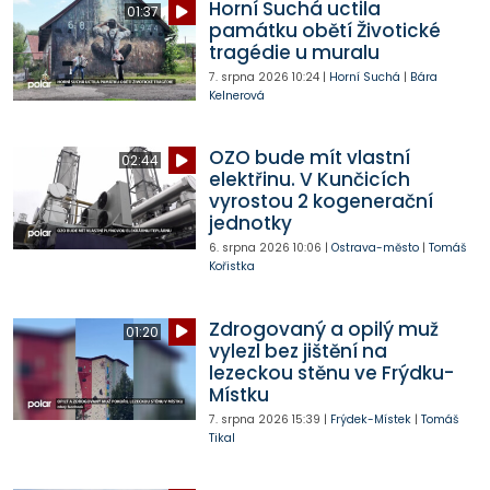
Horní Suchá uctila
01:37
památku obětí Životické
tragédie u muralu
7. srpna 2026
10:24
|
Horní Suchá
|
Bára
Kelnerová
OZO bude mít vlastní
02:44
elektřinu. V Kunčicích
vyrostou 2 kogenerační
jednotky
6. srpna 2026
10:06
|
Ostrava-město
|
Tomáš
Kořistka
Zdrogovaný a opilý muž
01:20
vylezl bez jištění na
lezeckou stěnu ve Frýdku-
Místku
7. srpna 2026
15:39
|
Frýdek-Místek
|
Tomáš
Tikal