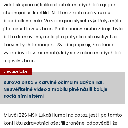
vidět skupina několika desítek mladých lidí a jejich
stupňující se konflikt. Někteří z nich mají v rukou
baseballové hole. Ve videu jsou slyšet i výstřely, mělo
jít o airsoftovou zbraň. Podle anonymního zdroje byla
bitka domluvená, mělo jít o potyčku ostravských a
karvinských teenagerů. Svědci popisují, že situace
vygradovala v momentě, kdy se v rukou mladých lidí
objevily zbraně.
Sledujte také
Surová bitka v Karviné očima mladých lidí.
Neuvěřitelné video z mobilu plné násilí koluje
sociálními sítěmi
Mluvčí ZZS MSK Lukáš Humpl na dotaz, jestli po tomto
konfliktu zdravotníci ošetřili zraněné, odpověděl, že