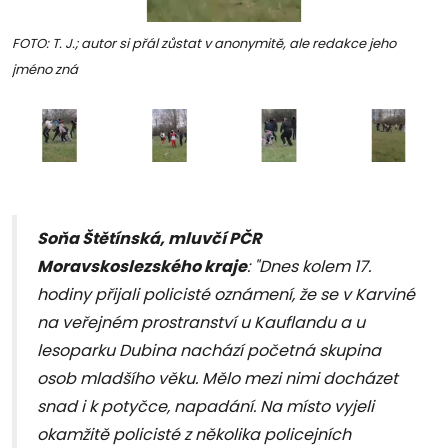
FOTO: T. J.; autor si přál zůstat v anonymitě, ale redakce jeho
jméno zná
Soňa Štětínská, mluvčí PČR
Moravskoslezského kraje
: "Dnes kolem 17.
hodiny přijali policisté oznámení, že se v Karviné
na veřejném prostranství u Kauflandu a u
lesoparku Dubina nachází početná skupina
osob mladšího věku. Mělo mezi nimi docházet
snad i k potyčce, napadání. Na místo vyjeli
okamžitě policisté z několika policejních