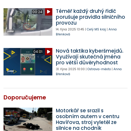
Téměř každý druhý řidič
00:24
porušuje pravidla silničního
provozu
14. října 2025
13:45
|
Celý MS kraj
|
Anna
Břenková
Nová taktika kyberšmejdů.
04:01
Využívají skutečná jména
pro větší důvěryhodnost
31. října 2025
10:00
|
Ostrava-město
|
Anna
Břenková
Doporučujeme
Motorkář se srazil s
osobním autem v centru
Havířova, stroj vyletěl ze
silnice na chodník