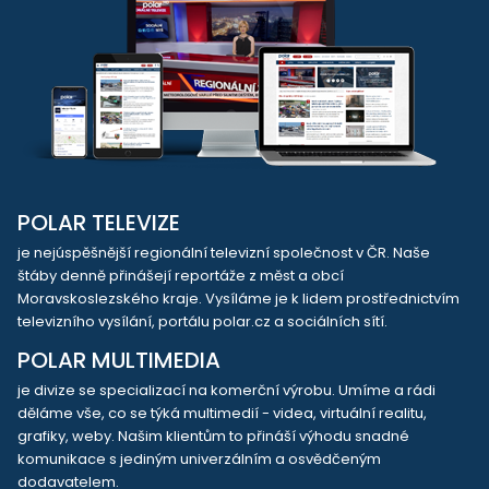
POLAR TELEVIZE
je nejúspěšnější regionální televizní společnost v ČR. Naše
štáby denně přinášejí reportáže z měst a obcí
Moravskoslezského kraje. Vysíláme je k lidem prostřednictvím
televizního vysílání, portálu polar.cz a sociálních sítí.
POLAR MULTIMEDIA
je divize se specializací na komerční výrobu. Umíme a rádi
děláme vše, co se týká multimedií - videa, virtuální realitu,
grafiky, weby. Našim klientům to přináší výhodu snadné
komunikace s jediným univerzálním a osvědčeným
dodavatelem.