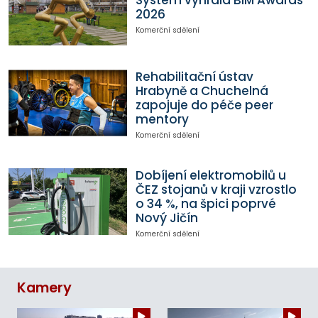
System vyhrála BIM Awards
2026
Komerční sdělení
Rehabilitační ústav
Hrabyně a Chuchelná
zapojuje do péče peer
mentory
Komerční sdělení
Dobíjení elektromobilů u
ČEZ stojanů v kraji vzrostlo
o 34 %, na špici poprvé
Nový Jičín
Komerční sdělení
Kamery