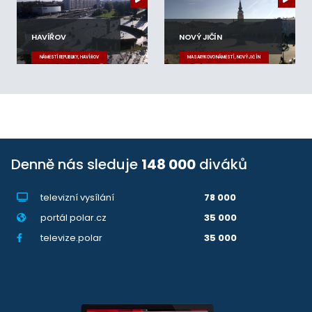
HAVÍŘOV
NOVÝ JIČÍN
NÁMĚSTÍ REPUBLIKY, HAVÍŘOV
MASARYKOVO NÁMĚSTÍ, NOVÝ JIČÍN
Denně nás sleduje
148 000
diváků
televizní vysílání
78 000
portál polar.cz
35 000
televize.polar
35 000