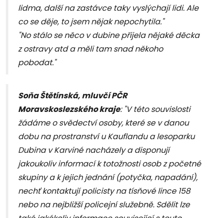
lidma, další na zastávce taky vyslýchají lidi. Ale
co se děje, to jsem nějak nepochytila."
"No stálo se něco v dubine přijela nějaké děcka
z ostravy atd a měli tam snad někoho
pobodat."
Soňa Štětínská, mluvčí PČR
Moravskoslezského kraje
: "V této souvislosti
žádáme o svědectví osoby, které se v danou
dobu na prostranství u Kauflandu a lesoparku
Dubina v Karviné nacházely a disponují
jakoukoliv informací k totožnosti osob z početné
skupiny a k jejich jednání (potyčka, napadání),
nechť kontaktují policisty na tísňové lince 158
nebo na nejbližší policejní služebně. Sdělit lze