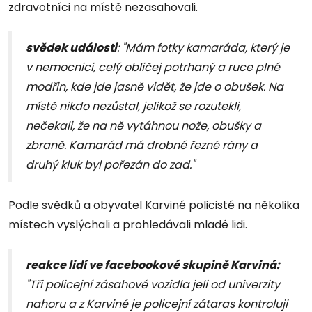
zdravotníci na místě nezasahovali.
svědek události
: "Mám fotky kamaráda, který je
v nemocnici, celý obličej potrhaný a ruce plné
modřin, kde jde jasně vidět, že jde o obušek. Na
místě nikdo nezůstal, jelikož se rozutekli,
nečekali, že na ně vytáhnou nože, obušky a
zbraně. Kamarád má drobné řezné rány a
druhý kluk byl pořezán do zad."
Podle svědků a obyvatel Karviné policisté na několika
místech vyslýchali a prohledávali mladé lidi.
reakce lidí ve facebookové skupině Karviná:
"Tři policejní zásahové vozidla jeli od univerzity
nahoru a z Karviné je policejní zátaras kontroluji