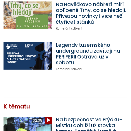
Na Havlíčkovo nábřeží míří
oblíbené Trhy, co se hledají.
Přivezou novinky i více než
čtyřicet stánků
Komerční sdělení
Legendy tuzemského
undergroundu zavítají na
PERIFERII Ostrava už v
sobotu
Komerční sdělení
K tématu
Na bezpečnost ve Frýdku-
02:38
Místku dohlíží už stovka