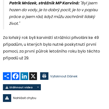
Patrik Mrózek, strážník MP Karviná:
"Byl jsem
hozen do vody, je to dobrý pocit, je to v popisu
práce a jsem rád, když můžu zachránit lidský
život."
Za loňský rok byli karvinští strážníci přivoláni ke 49
případům, u kterých byla nutné poskytnutí první
pomoci, za první půlrok letošního roku bylo těchto
případů už 29.
Sdílet
Facebook
LinkedIn
X
Vytisknout článek
Stáhnout video
Nahlásit chybu