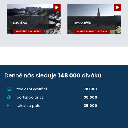
HAVÍŘOV
NOVÝ JIČÍN
NÁMĚSTÍ REPUBLIKY, HAVÍŘOV
MASARYKOVO NÁMĚSTÍ, NOVÝ JIČÍN
Denně nás sleduje
148 000
diváků
televizní vysílání
78 000
portál polar.cz
35 000
televize.polar
35 000