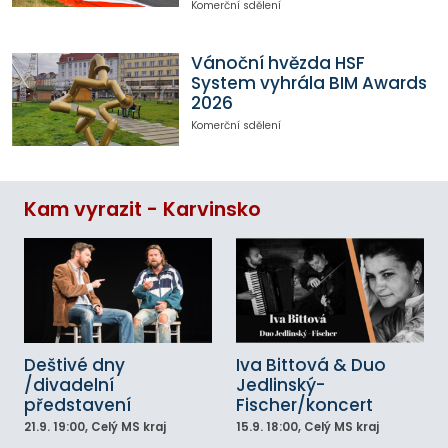
Komerční sdělení
Vánoční hvězda HSF
System vyhrála BIM Awards
2026
Komerční sdělení
Kam vyrazit - Karvinsko
Deštivé dny
Iva Bittová & Duo
/divadelní
Jedlinský-
představení
Fischer/koncert
21.9.
19:00
, Celý MS kraj
15.9.
18:00
, Celý MS kraj