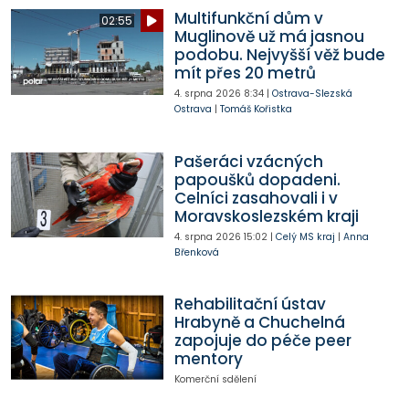
Multifunkční dům v
02:55
Muglinově už má jasnou
podobu. Nejvyšší věž bude
mít přes 20 metrů
4. srpna 2026
8:34
|
Ostrava-Slezská
Ostrava
|
Tomáš Kořistka
Pašeráci vzácných
papoušků dopadeni.
Celníci zasahovali i v
Moravskoslezském kraji
4. srpna 2026
15:02
|
Celý MS kraj
|
Anna
Břenková
Rehabilitační ústav
Hrabyně a Chuchelná
zapojuje do péče peer
mentory
Komerční sdělení