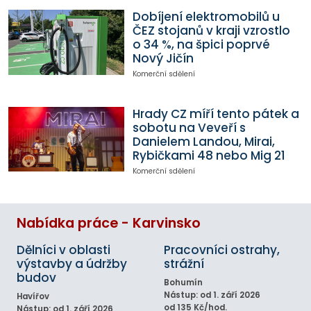
Dobíjení elektromobilů u
ČEZ stojanů v kraji vzrostlo
o 34 %, na špici poprvé
Nový Jičín
Komerční sdělení
Hrady CZ míří tento pátek a
sobotu na Veveří s
Danielem Landou, Mirai,
Rybičkami 48 nebo Mig 21
Komerční sdělení
Nabídka práce - Karvinsko
Dělníci v oblasti
Pracovníci ostrahy,
výstavby a údržby
strážní
budov
Bohumín
Nástup: od 1. září 2026
Havířov
od 135 Kč/hod.
Nástup: od 1. září 2026