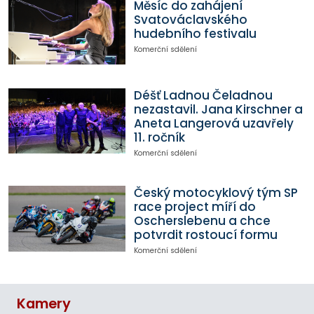
Měsíc do zahájení
Svatováclavského
hudebního festivalu
Komerční sdělení
Déšť Ladnou Čeladnou
nezastavil. Jana Kirschner a
Aneta Langerová uzavřely
11. ročník
Komerční sdělení
Český motocyklový tým SP
race project míří do
Oscherslebenu a chce
potvrdit rostoucí formu
Komerční sdělení
Kamery