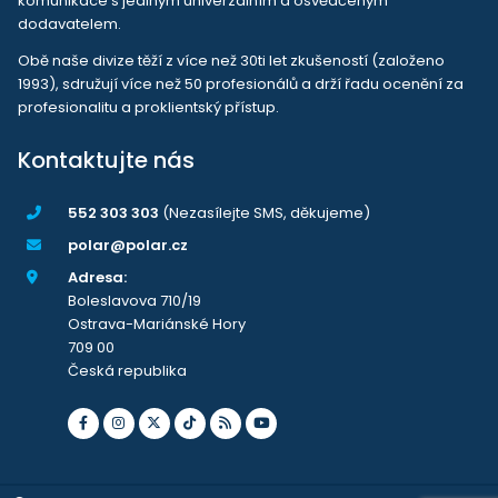
komunikace s jediným univerzálním a osvědčeným
dodavatelem.
Obě naše divize těží z více než 30ti let zkušeností (založeno
1993), sdružují více než 50 profesionálů a drží řadu ocenění za
profesionalitu a proklientský přístup.
Kontaktujte nás
552 303 303
(Nezasílejte SMS, děkujeme)
polar@polar.cz
Adresa:
Boleslavova 710/19
Ostrava-Mariánské Hory
709 00
Česká republika