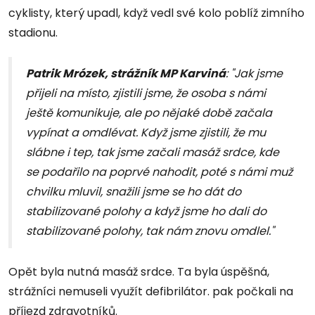
cyklisty, který upadl, když vedl své kolo poblíž zimního
stadionu.
Patrik Mrózek, strážník MP Karviná
: "Jak jsme
přijeli na místo, zjistili jsme, že osoba s námi
ještě komunikuje, ale po nějaké době začala
vypínat a omdlévat. Když jsme zjistili, že mu
slábne i tep, tak jsme začali masáž srdce, kde
se podařilo na poprvé nahodit, poté s námi muž
chvilku mluvil, snažili jsme se ho dát do
stabilizované polohy a když jsme ho dali do
stabilizované polohy, tak nám znovu omdlel."
Opět byla nutná masáž srdce. Ta byla úspěšná,
strážníci nemuseli využít defibrilátor. pak počkali na
příjezd zdravotníků.