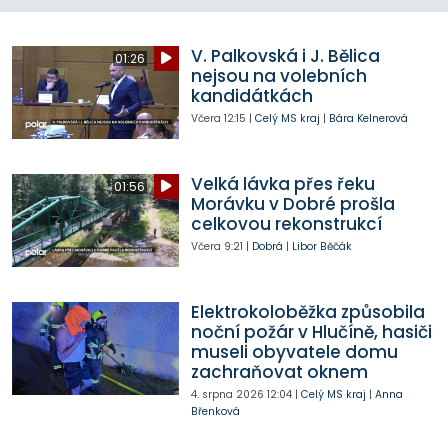
V. Palkovská i J. Bělica
01:26
nejsou na volebních
kandidátkách
Včera
12:15
|
Celý MS kraj
|
Bára Kelnerová
Velká lávka přes řeku
01:56
Morávku v Dobré prošla
celkovou rekonstrukcí
Včera
9:21
|
Dobrá
|
Libor Běčák
Elektrokoloběžka způsobila
noční požár v Hlučíně, hasiči
museli obyvatele domu
zachraňovat oknem
4. srpna 2026
12:04
|
Celý MS kraj
|
Anna
Břenková