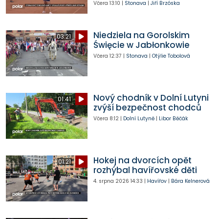
Včera
13:10
|
Stonava
|
Jiří Brzóska
Niedziela na Gorolskim
03:21
Święcie w Jabłonkowie
Včera
12:37
|
Stonava
|
Otýlie Tobolová
Nový chodník v Dolní Lutyni
01:41
zvýší bezpečnost chodců
Včera
8:12
|
Dolní Lutyně
|
Libor Běčák
Hokej na dvorcích opět
01:21
rozhýbal havířovské děti
4. srpna 2026
14:33
|
Havířov
|
Bára Kelnerová