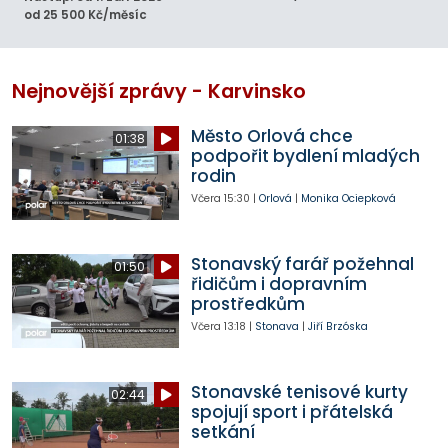
od 25 500 Kč/měsíc
Nejnovější zprávy - Karvinsko
Město Orlová chce
01:38
podpořit bydlení mladých
rodin
Včera
15:30
|
Orlová
|
Monika Ociepková
Stonavský farář požehnal
01:50
řidičům i dopravním
prostředkům
Včera
13:18
|
Stonava
|
Jiří Brzóska
Stonavské tenisové kurty
02:44
spojují sport i přátelská
setkání