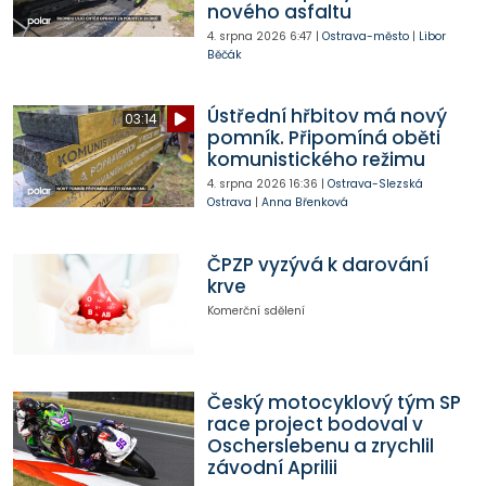
nového asfaltu
4. srpna 2026
6:47
|
Ostrava-město
|
Libor
Běčák
Ústřední hřbitov má nový
03:14
pomník. Připomíná oběti
komunistického režimu
4. srpna 2026
16:36
|
Ostrava-Slezská
Ostrava
|
Anna Břenková
ČPZP vyzývá k darování
krve
Komerční sdělení
Český motocyklový tým SP
race project bodoval v
Oscherslebenu a zrychlil
závodní Aprilii