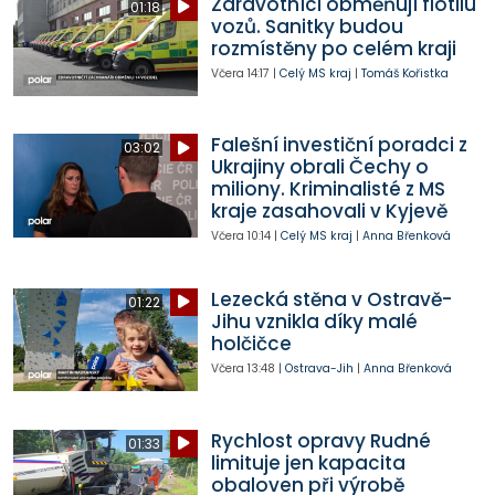
Zdravotníci obměňují flotilu
01:18
vozů. Sanitky budou
rozmístěny po celém kraji
Včera
14:17
|
Celý MS kraj
|
Tomáš Kořistka
Falešní investiční poradci z
03:02
Ukrajiny obrali Čechy o
miliony. Kriminalisté z MS
kraje zasahovali v Kyjevě
Včera
10:14
|
Celý MS kraj
|
Anna Břenková
Lezecká stěna v Ostravě-
01:22
Jihu vznikla díky malé
holčičce
Včera
13:48
|
Ostrava-Jih
|
Anna Břenková
Rychlost opravy Rudné
01:33
limituje jen kapacita
obaloven při výrobě