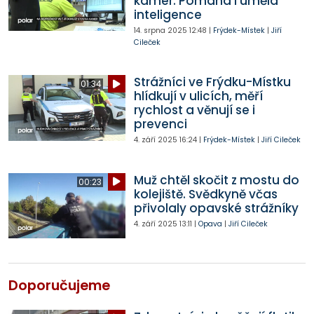
kamer. Pomáhá i umělá
inteligence
14. srpna 2025
12:48
|
Frýdek-Místek
|
Jiří
Cileček
Strážníci ve Frýdku-Místku
01:34
hlídkují v ulicích, měří
rychlost a věnují se i
prevenci
4. září 2025
16:24
|
Frýdek-Místek
|
Jiří Cileček
Muž chtěl skočit z mostu do
00:23
kolejiště. Svědkyně včas
přivolaly opavské strážníky
4. září 2025
13:11
|
Opava
|
Jiří Cileček
Doporučujeme