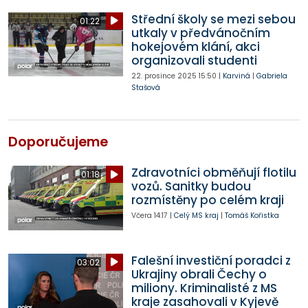
Střední školy se mezi sebou
01:22
utkaly v předvánočním
hokejovém klání, akci
organizovali studenti
22. prosince 2025
15:50
|
Karviná
|
Gabriela
Stašová
Doporučujeme
Zdravotníci obměňují flotilu
01:18
vozů. Sanitky budou
rozmístěny po celém kraji
Včera
14:17
|
Celý MS kraj
|
Tomáš Kořistka
Falešní investiční poradci z
03:02
Ukrajiny obrali Čechy o
miliony. Kriminalisté z MS
kraje zasahovali v Kyjevě