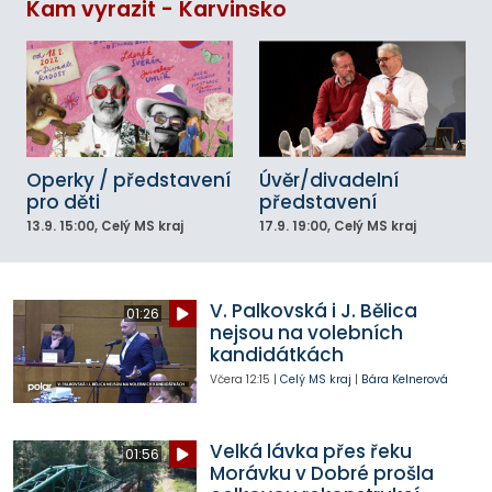
Kam vyrazit - Karvinsko
Operky / představení
Úvěr/divadelní
pro děti
představení
13.9.
15:00
, Celý MS kraj
17.9.
19:00
, Celý MS kraj
V. Palkovská i J. Bělica
01:26
nejsou na volebních
kandidátkách
Včera
12:15
|
Celý MS kraj
|
Bára Kelnerová
Velká lávka přes řeku
01:56
Morávku v Dobré prošla