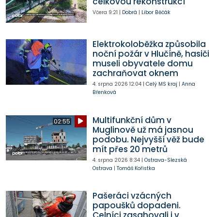
celkovou rekonstrukcí
Včera
9:21
|
Dobrá
|
Libor Běčák
Elektrokoloběžka způsobila
noční požár v Hlučíně, hasiči
museli obyvatele domu
zachraňovat oknem
4. srpna 2026
12:04
|
Celý MS kraj
|
Anna
Břenková
Multifunkční dům v
02:55
Muglinově už má jasnou
podobu. Nejvyšší věž bude
mít přes 20 metrů
4. srpna 2026
8:34
|
Ostrava-Slezská
Ostrava
|
Tomáš Kořistka
Pašeráci vzácných
papoušků dopadeni.
Celníci zasahovali i v