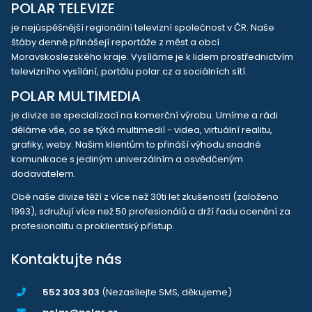
POLAR TELEVIZE
je nejúspěšnější regionální televizní společnost v ČR. Naše
štáby denně přinášejí reportáže z měst a obcí
Moravskoslezského kraje. Vysíláme je k lidem prostřednictvím
televizního vysílání, portálu polar.cz a sociálních sítí.
POLAR MULTIMEDIA
je divize se specializací na komerční výrobu. Umíme a rádi
děláme vše, co se týká multimedií - videa, virtuální realitu,
grafiky, weby. Našim klientům to přináší výhodu snadné
komunikace s jediným univerzálním a osvědčeným
dodavatelem.
Obě naše divize těží z více než 30ti let zkušeností (založeno
1993), sdružují více než 50 profesionálů a drží řadu ocenění za
profesionalitu a proklientský přístup.
Kontaktujte nás
552 303 303
(Nezasílejte SMS, děkujeme)