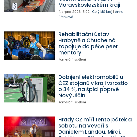
Moravskoslezském kraji
4. srpna 2026
15:02
|
Celý MS kraj
|
Anna
Břenková
Rehabilitační ústav
Hrabyně a Chuchelná
zapojuje do péče peer
mentory
Komerční sdělení
Dobíjení elektromobilů u
ČEZ stojanů v kraji vzrostlo
o 34 %, na špici poprvé
Nový Jičín
Komerční sdělení
Hrady CZ míří tento pátek a
sobotu na Veveří s
Danielem Landou, Mirai,