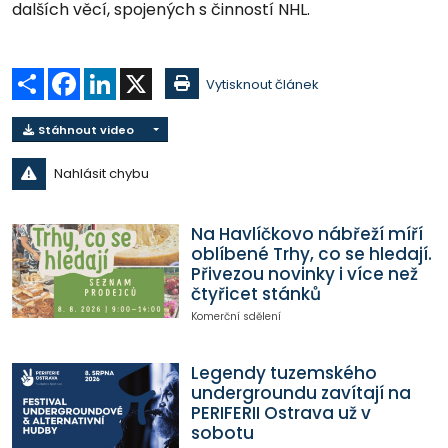
dalších věcí, spojených s činností NHL.
Sdílet
Facebook
LinkedIn
X
Vytisknout článek
Stáhnout video
Nahlásit chybu
Na Havlíčkovo nábřeží míří
oblíbené Trhy, co se hledají.
Přivezou novinky i více než
čtyřicet stánků
Komerční sdělení
Legendy tuzemského
undergroundu zavítají na
PERIFERII Ostrava už v
sobotu