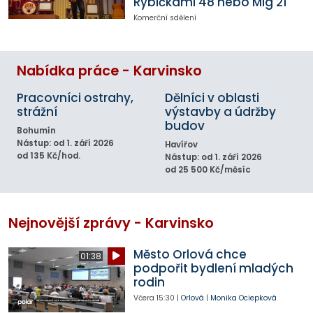
Rybičkami 48 nebo Mig 21
Komerční sdělení
Nabídka práce - Karvinsko
Pracovníci ostrahy,
Dělníci v oblasti
strážní
výstavby a údržby
budov
Bohumín
Nástup: od 1. září 2026
Havířov
od 135 Kč/hod.
Nástup: od 1. září 2026
od 25 500 Kč/měsíc
Nejnovější zprávy - Karvinsko
Město Orlová chce
01:38
podpořit bydlení mladých
rodin
Včera
15:30
|
Orlová
|
Monika Ociepková