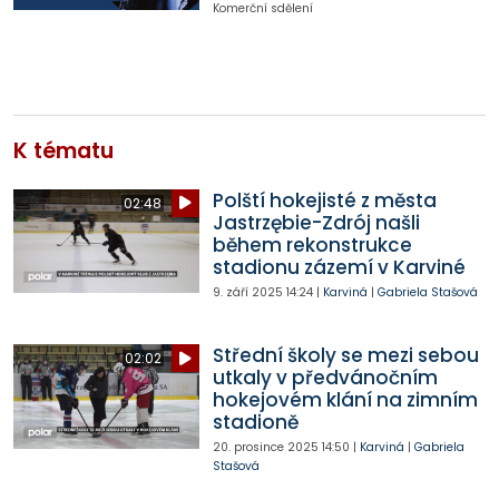
Komerční sdělení
K tématu
Polští hokejisté z města
02:48
Jastrzębie-Zdrój našli
během rekonstrukce
stadionu zázemí v Karviné
9. září 2025
14:24
|
Karviná
|
Gabriela Stašová
Střední školy se mezi sebou
02:02
utkaly v předvánočním
hokejovém klání na zimním
stadioně
20. prosince 2025
14:50
|
Karviná
|
Gabriela
Stašová