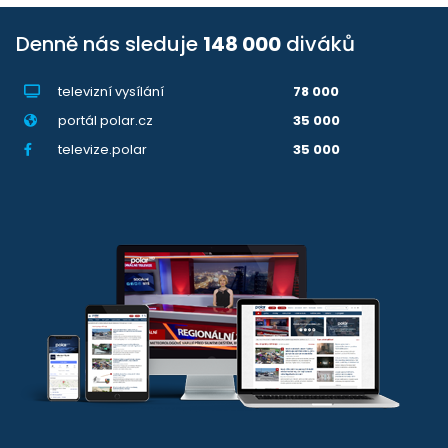
Denně nás sleduje
148 000
diváků
televizní vysílání
78 000
portál polar.cz
35 000
televize.polar
35 000