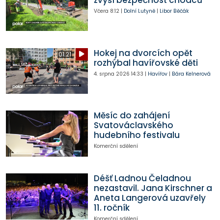
Včera
8:12
|
Dolní Lutyně
|
Libor Běčák
Hokej na dvorcích opět
01:21
rozhýbal havířovské děti
4. srpna 2026
14:33
|
Havířov
|
Bára Kelnerová
Měsíc do zahájení
Svatováclavského
hudebního festivalu
Komerční sdělení
Déšť Ladnou Čeladnou
nezastavil. Jana Kirschner a
Aneta Langerová uzavřely
11. ročník
Komerční sdělení