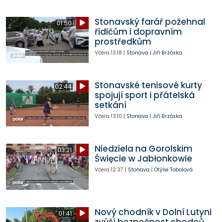
Stonavský farář požehnal
01:50
řidičům i dopravním
prostředkům
Včera
13:18
|
Stonava
|
Jiří Brzóska
Stonavské tenisové kurty
02:44
spojují sport i přátelská
setkání
Včera
13:10
|
Stonava
|
Jiří Brzóska
Niedziela na Gorolskim
03:21
Święcie w Jabłonkowie
Včera
12:37
|
Stonava
|
Otýlie Tobolová
Nový chodník v Dolní Lutyni
01:41
zvýší bezpečnost chodců