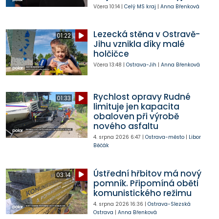
Včera
10:14
|
Celý MS kraj
|
Anna Břenková
Lezecká stěna v Ostravě-
01:22
Jihu vznikla díky malé
holčičce
Včera
13:48
|
Ostrava-Jih
|
Anna Břenková
Rychlost opravy Rudné
01:33
limituje jen kapacita
obaloven při výrobě
nového asfaltu
4. srpna 2026
6:47
|
Ostrava-město
|
Libor
Běčák
Ústřední hřbitov má nový
03:14
pomník. Připomíná oběti
komunistického režimu
4. srpna 2026
16:36
|
Ostrava-Slezská
Ostrava
|
Anna Břenková