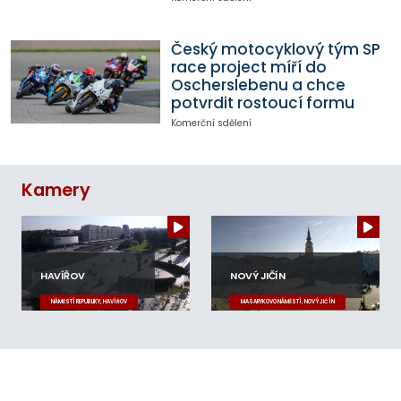
Český motocyklový tým SP
race project míří do
Oscherslebenu a chce
potvrdit rostoucí formu
Komerční sdělení
Kamery
HAVÍŘOV
NOVÝ JIČÍN
NÁMĚSTÍ REPUBLIKY, HAVÍŘOV
MASARYKOVO NÁMĚSTÍ, NOVÝ JIČÍN