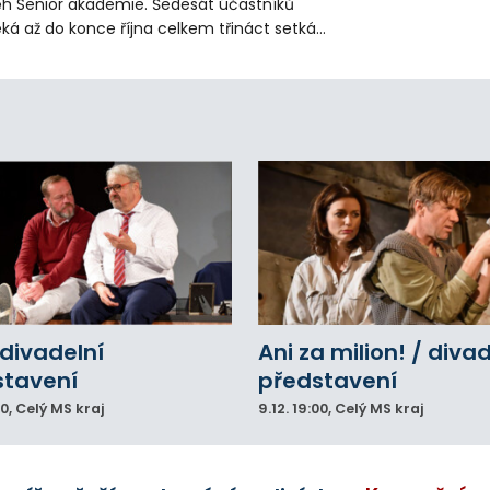
h Senior akademie. Šedesát účastníků
ká až do konce října celkem třináct setkání
ných odborných přednášek i poznávání
sta. Na závěr převezmou úspěšní
solventi certifikáty o absolvování studia a
obné dárky.
divadelní
Ani za milion! / diva
stavení
představení
00
, Celý MS kraj
9.12.
19:00
, Celý MS kraj