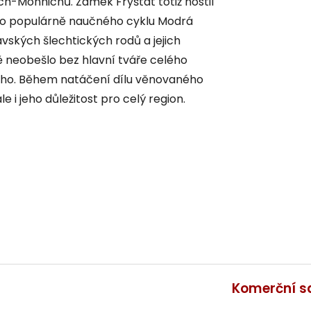
ch-Mönnichů. Zámek Fryštát totiž hostil
ho populárně naučného cyklu Modrá
avských šlechtických rodů a jejich
neobešlo bez hlavní tváře celého
kého. Během natáčení dílu věnovaného
e i jeho důležitost pro celý region.
Komerční s