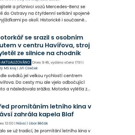
jitelé a příznivci vozů Mercedes-Benz se
eli do Ostravy na čtyřdenní setkání spojené
vyjížďkami po okolí. Historické i současné
zy mohli lidé vidět například na Landeku, v
rlicku nebo v Dolní oblasti Vítkovic.
otorkář se srazil s osobním
utem v centru Havířova, stroj
yletěl ze silnice na chodník
AKTUALIZOVÁNO
Dnes
9:45
,
vydáno včera
17:51
|
lý MS kraj
|
Jiří Cileček
dle svědků jel velkou rychlostí centrem
vířova. Do cesty mu ale vjelo odbočující
to a následovala srážka. Motorka vylétla ze
lnice, prorazila zábradlí a stroj skončil na
odníku. Motorkář utrpěl velmi vážná
řed promítáním letního kina v
anění a byl letecky přepraven do
ávsí zahrála kapela Blaf
emocnice.
es
12:00
|
Návsí
|
Libor Běčák
alo se už tradicí, že promítání letního kina v