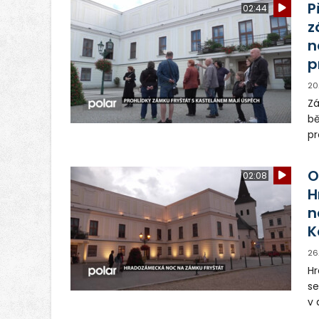
P
02:44
z
n
p
20
Zá
bě
pr
ná
na
O
02:08
H
n
K
26
Hr
se
v
ve