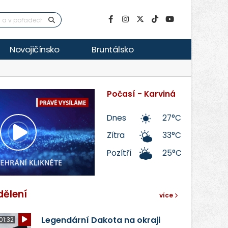
Novojičínsko
Bruntálsko
Počasí - Karviná
Dnes
27°C
Zítra
33°C
Přehrát
Pozítří
25°C
video
dělení
více
Legendární Dakota na okraji
01:32