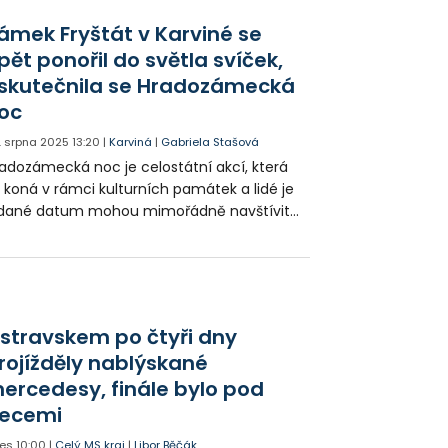
mu bylo i v Karviné na zámku Fryštát, kde
ámek Fryštát v Karviné se
 uskutečnila i zajímavá tematická
pět ponořil do světla svíček,
ednáška.
skutečnila se Hradozámecká
oc
. srpna 2025
13:20
|
Karviná
|
Gabriela Stašová
adozámecká noc je celostátní akcí, která
 koná v rámci kulturních památek a lidé je
 dané datum mohou mimořádně navštívit
 večerních a nočních hodinách. Nejinak
mu bylo i v Karviné na zámku Fryštát, kde
 uskutečnila i zajímavá tematická
ednáška.
stravskem po čtyři dny
rojížděly nablýskané
ercedesy, finále bylo pod
ecemi
es
10:00
|
Celý MS kraj
|
Libor Běčák