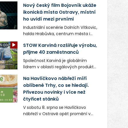
Nový český film Bojovník ukáže
ikonická místa Ostravy, místní
ho uvidí mezi prvními
Industriální scenérie Dolních Vítkovic,
halda Hrabůvka, centrum města i
další ikonická místa Ostravy se objeví
STOW Karviná rozšiřuje výrobu,
5:00
v novém filmu Bojovník, který vstoupí
přijme 40 zaměstnanců
do kin už 13. srpna. Režiséři Vojtěch
Frič a Tomáš Dianiška si
Společnost Karviná je globálním
moravskoslezskou metropoli
lídrem v oblasti regálových produktů
nevybrali náhodou – její syrová
a systémů, stabilním
atmosféra se stala přirozenou
Na Havlíčkovo nábřeží míří
zaměstnavatelem na Karvinsku a
součástí příběhu bývalého
oblíbené Trhy, co se hledají.
firmou s obrovským potenciálem.
boxerského šampiona Hoffa (Milan
Přivezou novinky i více než
Ondrík), jenž se po letech vrací do
čtyřicet stánků
světa vrcholových zápasů, tentokrát
V sobotu 8. srpna se Havlíčkovo
v MMA.
nábřeží v Ostravě opět promění v
místo plné vůní, chutí a poctivých
lokálních výrobků. Trhy, co se hledají