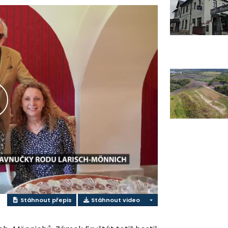
řehrát
ideo
Stáhnout přepis
Stáhnout video