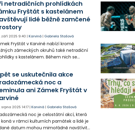
ři netradičních prohlídkách
ámku Fryštát s kastelánem
avštěvují lidé běžně zamčené
rostory
. září 2025
9:40
|
Karviná
|
Gabriela Stašová
mek Fryštát v Karviné nabízí kromě
0
žných zámeckých okruhů také netradiční
ohlídky s kastelánem. Během nich se
vštěvníci dozvědí spoustu zajímavostí a
vštíví netypické prostory.
pět se uskutečnila akce
radozámecká noc a
eminula ani Zámek Fryštát v
arviné
. srpna 2025
14:17
|
Karviná
|
Gabriela Stašová
adozámecká noc je celostátní akcí, která
 koná v rámci kulturních památek a lidé je
 dané datum mohou mimořádně navštívit
 večerních a nočních hodinách. Nejinak