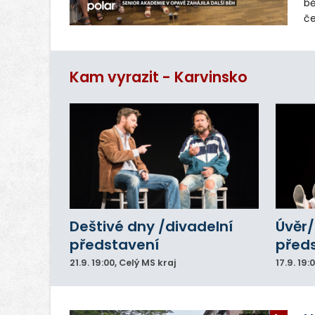
bě
če
pl
mě
ab
Kam vyrazit - Karvinsko
dr
Deštivé dny /divadelní
Úvěr/
představení
před
21.9.
19:00
, Celý MS kraj
17.9.
19: