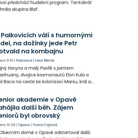
vsí předchází hudební program. Tentokrát
hrála skupina Blaf.
 Palkovicích válí s humornými
idei, na dožínky jede Petr
otvald na kombajnu
era
9:16
|
Palkovice
|
Libor Běčák
jný Horyna a malý Pavlík s jointem
rihuany, dvojice kosmonautů Elon Kula a
il Baca na cestě ke kolonizaci Marsu, král a
šek a mnoho dalších postav už při
opagaci Palkovic ztvárnili starosta Radim
enior akademie v Opavě
ča a místostarosta David Kula.
ahájila další běh. Zájem
eniorů byl obrovský
era
10:28
|
Opava
|
Yvona Fajtová
Obecním domě v Opavě odstartoval další