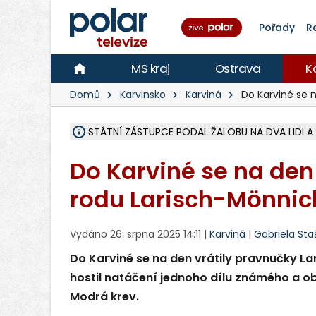
Pořady
R
MS kraj
Ostrava
K
Domů
Karvinsko
Karviná
Do Karviné se n
STÁTNÍ ZÁSTUPCE PODAL ŽALOBU NA DVA LIDI A
NA SLEZSKÉ HARTĚ PŘIBYLO SINIC, VODA MÁ HORŠ
NA BÍLOVECKÝCH NOVÝCH DVORECH SE PO 84 L
KARVINSKÉ MOŘE ZÍSKÁ NOVÉ GASTRO ZÁZEMÍ S
REKONSTRUKCE MATEŘSKÉ ŠKOLY V CHLEBIČOVĚ M
CYKLISTU (74) SRAZIL V BRUNTÁLU KAMION, JE 
POLICIE HLEDÁ PŘÍPADNÉ SVĚDKY, KTEŘÍ POMŮ
MS KRAJ DOKONČIL OPRAVU SILNICE MEZI VRBN
SMVAK NABÍZÍ V DOBĚ SUCHA VODU OBCÍM A FIR
F-M POKRAČUJE V INSTALACI FOTOVOLTAICKÝCH
SENIOR AKADEMIE V OPAVĚ ZAHÁJILA DALŠÍ BĚH,
PLANETÁRIUM V OSTRAVĚ CHYSTÁ POZOROVÁNÍ 
OPRAVA ULIC V HAVÍŘOVĚ UKONČÍ NELEGÁLNÍ P
V HAVÍŘOVĚ SE TĚŽCE ZRANIL MOTORKÁŘ PO SRÁ
TRAGICKÁ SRÁŽKA VLAKU S KAMIONEM V DOLN
Do Karviné se na den
rodu Larisch-Mönnic
Vydáno 26. srpna 2025 14:11 |
Karviná
|
Gabriela St
Do Karviné se na den vrátily pravnučky La
hostil natáčení jednoho dílu známého a 
Modrá krev.