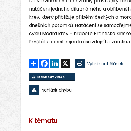
Do Karviné se na den vrátily pravnučky Laris
natáčení jednoho dílu známého a oblíbené
krev, který přibližuje příběhy českých a mor
dnešních potomků. Natáčení se samozřejmě 
cyklu Modrá krev – hraběte Františka Kins
Fryštátu ocenil nejen krásu zdejšího zámku, al
Sdílet
Facebook
LinkedIn
X
Vytisknout článek
Stáhnout video
Nahlásit chybu
K tématu