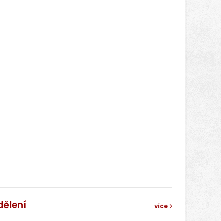
správní proces.
dělení
více