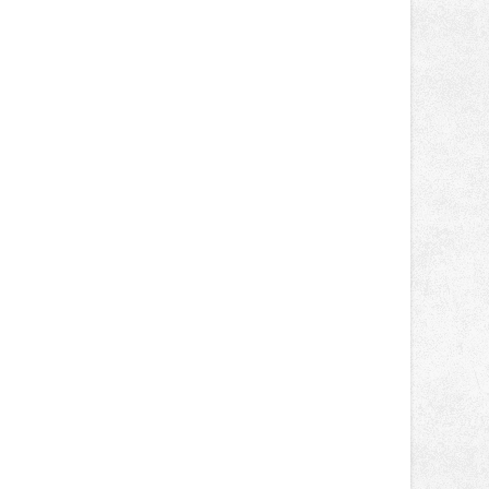
tentokrát nabídnou více než čtyřicet
pečlivě vybraných stánků s kvalitní
gastronomií, farmářskými produkty,
designem i řemeslnou tvorbou.
Návštěvníci se mohou těšit nejen na
oblíbené stálice, ale také na řadu
novinek, které v Ostravě běžně
nepotkají.