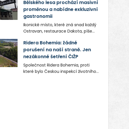
Bělského lesa prochází masivní
proměnou a nabídne exkluzivní
gastronomii
Ikonické místo, které zná snad každý
Ostravan, restaurace Dakota, píše
novou kapitolu. Silná mateřská
Ridera Bohemia: žádné
společnost Dang Investment Group
porušení na naší straně. Jen
s.r.o. investuje do projektu přes 50
nezákonné šetření ČIŽP
milionů korun. Cílem je přinést
Ostravě dva špičkové gastronomické
Společnost Ridera Bohemia, proti
koncepty, které v regionu dosud
které bylo Českou inspekcí životního
chyběly, luxusní středomořskou
prostředí (ČIŽP) čtyři roky vedeno
kuchyni a autentickou asijskou
vykonstruované řízení, při realizaci
gastronomii.
OVS na heřmanické haldě
postupovala v souladu se zákonem a
zadáním státního podniku DIAMO a v
této souvislosti nelze hovořit o
žádném odpadu. Ridera od počátku
označovala řízení ČIŽP za nezákonné
a domáhala se práva na spravedlivý