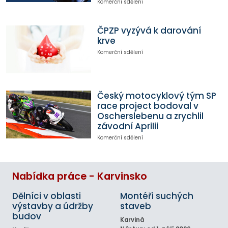
Komerční sdělení
ČPZP vyzývá k darování
krve
Komerční sdělení
Český motocyklový tým SP
race project bodoval v
Oscherslebenu a zrychlil
závodní Aprilii
Komerční sdělení
Nabídka práce - Karvinsko
Dělníci v oblasti
Montéři suchých
výstavby a údržby
staveb
budov
Karviná