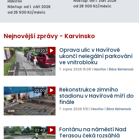
Nástup: od 1. září 2026
Havířov
od 28 000 Kč/měsíc
Nástup: od 1. září 2026
od 25 500 Kč/měsíc
Nejnovější zprávy - Karvinsko
Oprava ulic v Havířově
01:22
ukončí nelegální parkování
ve vnitrobloku
7. srpna 2026
15:08
|
Havířov
|
Bára Kelnerová
Rekonstrukce zimního
03:00
stadionu v Havířově míří do
finále
7. srpna 2026
11:51
|
Havířov
|
Bára Kelnerová
Fontánu na náměstí Nad
02:43
Terasou čeká rozsáhlá