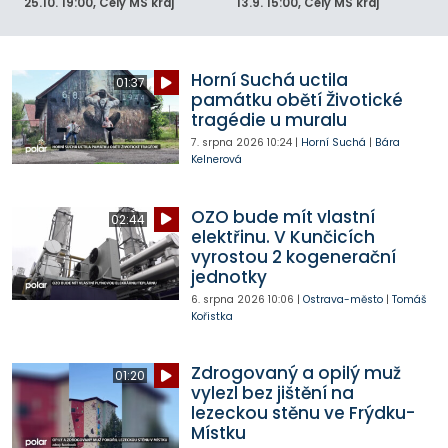
25.10.
19:00
, Celý MS kraj
13.9.
15:00
, Celý MS kraj
Horní Suchá uctila
01:37
památku obětí Životické
tragédie u muralu
7. srpna 2026
10:24
|
Horní Suchá
|
Bára
Kelnerová
OZO bude mít vlastní
02:44
elektřinu. V Kunčicích
vyrostou 2 kogenerační
jednotky
6. srpna 2026
10:06
|
Ostrava-město
|
Tomáš
Kořistka
Zdrogovaný a opilý muž
01:20
vylezl bez jištění na
lezeckou stěnu ve Frýdku-
Místku