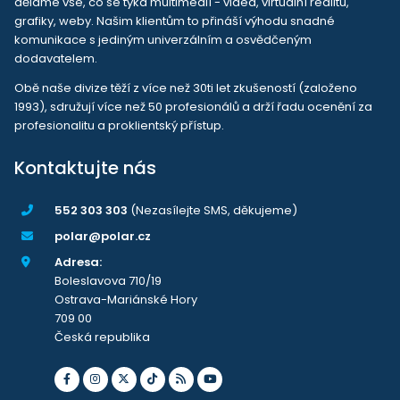
děláme vše, co se týká multimedií - videa, virtuální realitu,
grafiky, weby. Našim klientům to přináší výhodu snadné
komunikace s jediným univerzálním a osvědčeným
dodavatelem.
Obě naše divize těží z více než 30ti let zkušeností (založeno
1993), sdružují více než 50 profesionálů a drží řadu ocenění za
profesionalitu a proklientský přístup.
Kontaktujte nás
552 303 303
(Nezasílejte SMS, děkujeme)
polar@polar.cz
Adresa:
Boleslavova 710/19
Ostrava-Mariánské Hory
709 00
Česká republika