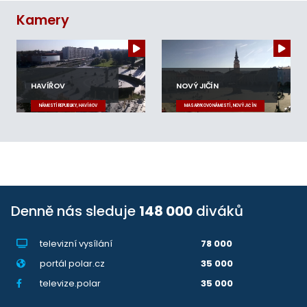
Kamery
HAVÍŘOV
NOVÝ JIČÍN
NÁMĚSTÍ REPUBLIKY, HAVÍŘOV
MASARYKOVO NÁMĚSTÍ, NOVÝ JIČÍN
Denně nás sleduje
148 000
diváků
televizní vysílání
78 000
portál polar.cz
35 000
televize.polar
35 000