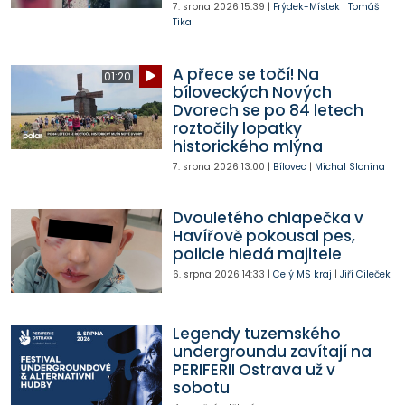
7. srpna 2026
15:39
|
Frýdek-Místek
|
Tomáš
Tikal
A přece se točí! Na
01:20
bíloveckých Nových
Dvorech se po 84 letech
roztočily lopatky
historického mlýna
7. srpna 2026
13:00
|
Bílovec
|
Michal Slonina
Dvouletého chlapečka v
Havířově pokousal pes,
policie hledá majitele
6. srpna 2026
14:33
|
Celý MS kraj
|
Jiří Cileček
Legendy tuzemského
undergroundu zavítají na
PERIFERII Ostrava už v
sobotu