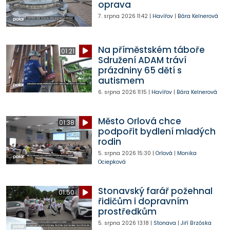
oprava
7. srpna 2026
11:42
|
Havířov
|
Bára Kelnerová
Na příměstském táboře
01:21
Sdružení ADAM tráví
prázdniny 65 dětí s
autismem
6. srpna 2026
11:15
|
Havířov
|
Bára Kelnerová
Město Orlová chce
01:38
podpořit bydlení mladých
rodin
5. srpna 2026
15:30
|
Orlová
|
Monika
Ociepková
Stonavský farář požehnal
01:50
řidičům i dopravním
prostředkům
5. srpna 2026
13:18
|
Stonava
|
Jiří Brzóska