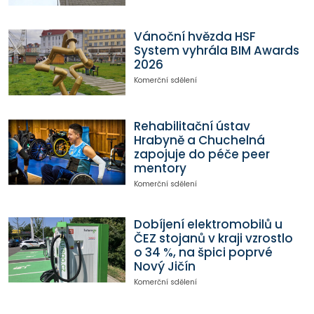
Vánoční hvězda HSF
System vyhrála BIM Awards
2026
Komerční sdělení
Rehabilitační ústav
Hrabyně a Chuchelná
zapojuje do péče peer
mentory
Komerční sdělení
Dobíjení elektromobilů u
ČEZ stojanů v kraji vzrostlo
o 34 %, na špici poprvé
Nový Jičín
Komerční sdělení