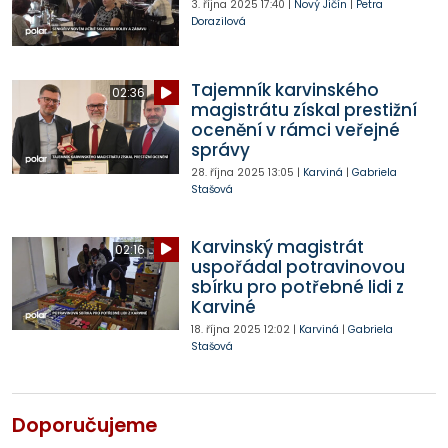
3. října 2025
17:40
|
Nový Jičín
|
Petra
Dorazilová
Tajemník karvinského
02:36
magistrátu získal prestižní
ocenění v rámci veřejné
správy
28. října 2025
13:05
|
Karviná
|
Gabriela
Stašová
Karvinský magistrát
02:16
uspořádal potravinovou
sbírku pro potřebné lidi z
Karviné
18. října 2025
12:02
|
Karviná
|
Gabriela
Stašová
Doporučujeme