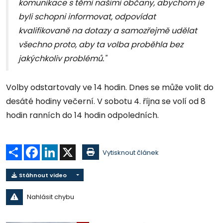
komunikace s těmi našimi občany, abychom je
byli schopni informovat, odpovídat
kvalifikovaně na dotazy a samozřejmě udělat
všechno proto, aby ta volba proběhla bez
jakýchkoliv problémů."
Volby odstartovaly ve 14 hodin. Dnes se může volit do
desáté hodiny večerní. V sobotu 4. října se volí od 8
hodin ranních do 14 hodin odpoledních.
Sdílet
Facebook
LinkedIn
X
Vytisknout článek
Stáhnout video
Nahlásit chybu