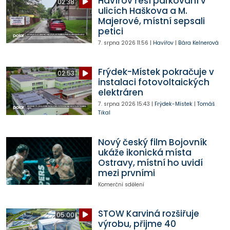
Havířov řeší parkování v
02:38
ulicích Haškova a M.
Majerové, místní sepsali
petici
7. srpna 2026
11:56
|
Havířov
|
Bára Kelnerová
Frýdek-Místek pokračuje v
02:53
instalaci fotovoltaických
elektráren
7. srpna 2026
15:43
|
Frýdek-Místek
|
Tomáš
Tikal
Nový český film Bojovník
ukáže ikonická místa
Ostravy, místní ho uvidí
mezi prvními
Komerční sdělení
STOW Karviná rozšiřuje
05:00
výrobu, přijme 40