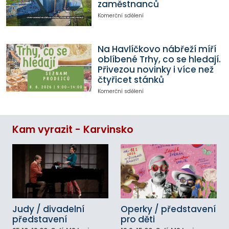
zaměstnanců
Komerční sdělení
Na Havlíčkovo nábřeží míří
oblíbené Trhy, co se hledají.
Přivezou novinky i více než
čtyřicet stánků
Komerční sdělení
Kam vyrazit - Karvinsko
Judy / divadelní
Operky / představení
představení
pro děti