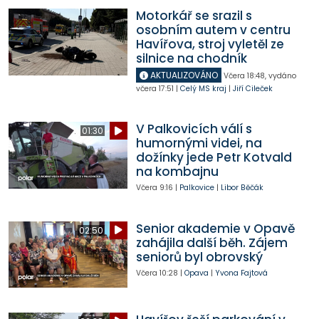
Motorkář se srazil s
osobním autem v centru
Havířova, stroj vyletěl ze
silnice na chodník
AKTUALIZOVÁNO
Včera
18:48
,
vydáno
včera
17:51
|
Celý MS kraj
|
Jiří Cileček
V Palkovicích válí s
01:30
humornými videi, na
dožínky jede Petr Kotvald
na kombajnu
Včera
9:16
|
Palkovice
|
Libor Běčák
Senior akademie v Opavě
02:50
zahájila další běh. Zájem
seniorů byl obrovský
Včera
10:28
|
Opava
|
Yvona Fajtová