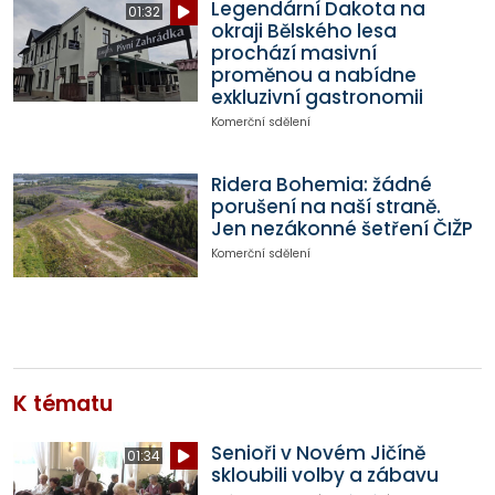
Legendární Dakota na
01:32
okraji Bělského lesa
prochází masivní
proměnou a nabídne
exkluzivní gastronomii
Komerční sdělení
Ridera Bohemia: žádné
porušení na naší straně.
Jen nezákonné šetření ČIŽP
Komerční sdělení
K tématu
Senioři v Novém Jičíně
01:34
skloubili volby a zábavu