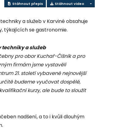
Stáhnout přepis
Stáhnout video
techniky a služeb v Karviné obsahuje
 týkajících se gastronomie.
y techniky a služeb
čebny pro obor Kuchař-Číšník a pro
rným firmám jsme vystavěli
rum 21. století vybavené nejnovější
 určitě budeme vyučovat dospělé,
kvalifikační kurzy, ale bude to sloužit
čeben nadšení, a to i kvůli dlouhým
m.