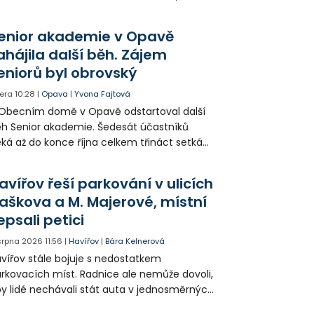
šek a mnoho dalších postav už při
opagaci Palkovic ztvárnili starosta Radim
enior akademie v Opavě
ča a místostarosta David Kula.
ahájila další běh. Zájem
eniorů byl obrovský
era
10:28
|
Opava
|
Yvona Fajtová
Obecním domě v Opavě odstartoval další
h Senior akademie. Šedesát účastníků
ká až do konce října celkem třináct setkání
ných odborných přednášek i poznávání
sta. Na závěr převezmou úspěšní
avířov řeší parkování v ulicích
solventi certifikáty o absolvování studia a
aškova a M. Majerové, místní
obné dárky.
epsali petici
 srpna 2026
11:56
|
Havířov
|
Bára Kelnerová
vířov stále bojuje s nedostatkem
rkovacích míst. Radnice ale nemůže dovoli,
y lidé nechávali stát auta v jednosměrných
icích, kde nezbývá místo pro průjezd IZS.