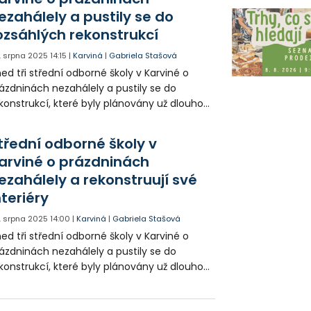
ezahálely a pustily se do
ozsáhlých rekonstrukcí
. srpna 2025
14:15
|
Karviná
|
Gabriela Stašová
ed tři střední odborné školy v Karviné o
ázdninách nezahálely a pustily se do
konstrukcí, které byly plánovány už dlouhou
bu. Jednalo se o proces náročný, ale s
ektem ještě většího komfortu pro stávající
třední odborné školy v
budoucí studenty.
arviné o prázdninách
ezahálely a rekonstruují své
nteriéry
. srpna 2025
14:00
|
Karviná
|
Gabriela Stašová
ed tři střední odborné školy v Karviné o
ázdninách nezahálely a pustily se do
konstrukcí, které byly plánovány už dlouhou
bu. Jednalo se o proces náročný, ale s
ektem ještě většího komfortu pro stávající