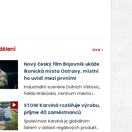
dělení
více
Nový český film Bojovník ukáže
ikonická místa Ostravy, místní
ho uvidí mezi prvními
Industriální scenérie Dolních Vítkovic,
halda Hrabůvka, centrum města i
další ikonická místa Ostravy se objeví
STOW Karviná rozšiřuje výrobu,
5:00
v novém filmu Bojovník, který vstoupí
přijme 40 zaměstnanců
do kin už 13. srpna. Režiséři Vojtěch
Frič a Tomáš Dianiška si
Společnost Karviná je globálním
moravskoslezskou metropoli
lídrem v oblasti regálových produktů