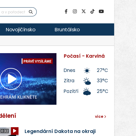
Novojičínsko
Bruntálsko
Počasí - Karviná
Dnes
27°C
Zítra
33°C
Přehrát
Pozítří
25°C
video
dělení
více
Legendární Dakota na okraji
01:32