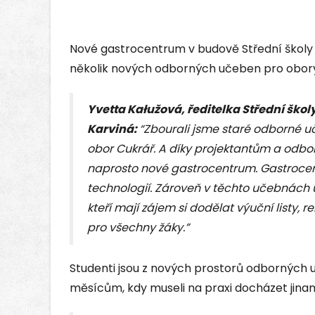
Nové gastrocentrum v budově Střední školy 
několik nových odborných učeben pro obory,
Yvetta Kałužová, ředitelka Střední škol
Karviná:
“Zbourali jsme staré odborné u
obor Cukrář. A díky projektantům a odbo
naprosto nové gastrocentrum. Gastrocent
technologií. Zároveň v těchto učebnách
kteří mají zájem si dodělat výuční listy, re
pro všechny žáky.”
Studenti jsou z nových prostorů odborných u
měsícům, kdy museli na praxi docházet jina