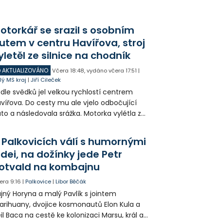
budoucí studenty.
otorkář se srazil s osobním
utem v centru Havířova, stroj
yletěl ze silnice na chodník
AKTUALIZOVÁNO
Včera
18:48
,
vydáno včera
17:51
|
lý MS kraj
|
Jiří Cileček
dle svědků jel velkou rychlostí centrem
vířova. Do cesty mu ale vjelo odbočující
to a následovala srážka. Motorka vylétla ze
lnice, prorazila zábradlí a stroj skončil na
odníku. Motorkář utrpěl velmi vážná
 Palkovicích válí s humornými
anění a byl letecky přepraven do
idei, na dožínky jede Petr
emocnice.
otvald na kombajnu
era
9:16
|
Palkovice
|
Libor Běčák
jný Horyna a malý Pavlík s jointem
rihuany, dvojice kosmonautů Elon Kula a
il Baca na cestě ke kolonizaci Marsu, král a