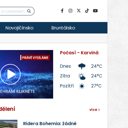
Novojičínsko
Bruntálsko
Počasí - Karviná
Dnes
24°C
Zítra
24°C
Přehrát
Pozítří
27°C
video
dělení
více
Ridera Bohemia: žádné