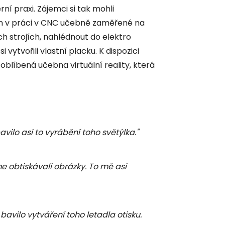
í praxi. Zájemci si tak mohli
n v práci v CNC učebně zaměřené na
 strojích, nahlédnout do elektro
vytvořili vlastní placku. K dispozici
líbená učebna virtuální reality, která
vilo asi to vyrábění toho světýlka."
me obtiskávali obrázky. To mě asi
avilo vytváření toho letadla otisku.