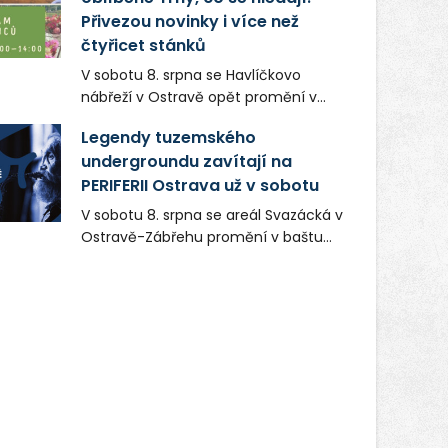
Přivezou novinky i více než
čtyřicet stánků
V sobotu 8. srpna se Havlíčkovo
nábřeží v Ostravě opět promění v
místo plné vůní, chutí a poctivých
Legendy tuzemského
lokálních výrobků. Trhy, co se hledají
undergroundu zavítají na
tentokrát nabídnou více než čtyřicet
PERIFERII Ostrava už v sobotu
pečlivě vybraných stánků s kvalitní
gastronomií, farmářskými produkty,
V sobotu 8. srpna se areál Svazácká v
designem i řemeslnou tvorbou.
Ostravě-Zábřehu promění v baštu
Návštěvníci se mohou těšit nejen na
undergroundové a alternativní
oblíbené stálice, ale také na řadu
hudby. Uskuteční se zde totiž první
novinek, které v Ostravě běžně
ročník festivalu PERIFERIE Ostrava.
nepotkají.
Brány areálu se otevřou půlhodinu po
poledni, na příchozí čekají koncerty,
autorská čtení a rozhovory.
Vstupenky v ceně 450 Kč jsou v
prodeji.