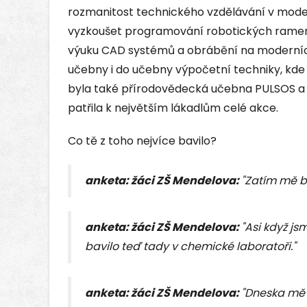
rozmanitost technického vzdělávání v modern
vyzkoušet programování robotických rame
výuku CAD systémů a obrábění na moderních
učebny i do učebny výpočetní techniky, kde si 
byla také přírodovědecká učebna PULSOS a ob
patřila k největším lákadlům celé akce.
Co tě z toho nejvíce bavilo?
anketa: žáci ZŠ Mendelova:
"Zatím mě ba
anketa: žáci ZŠ Mendelova:
"Asi když js
bavilo teď tady v chemické laboratoři."
anketa: žáci ZŠ Mendelova:
"Dneska mě b