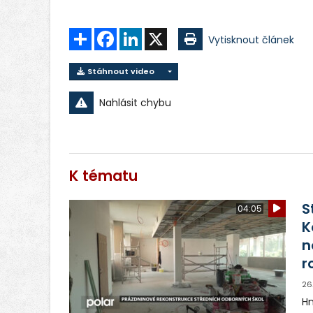
Sdílet
Facebook
LinkedIn
X
Vytisknout článek
Stáhnout video
Nahlásit chybu
K tématu
S
04:05
K
n
r
26
Hn