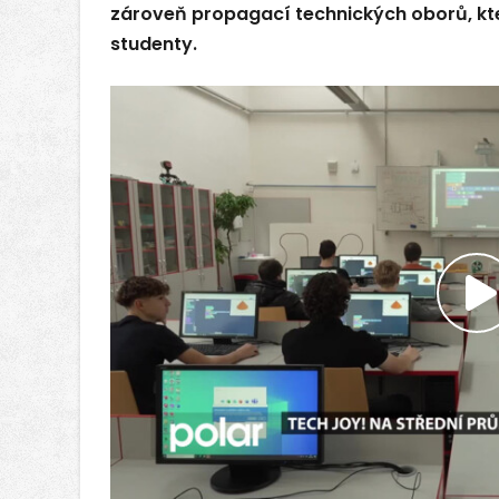
zároveň propagací technických oborů, kt
studenty.
P
v