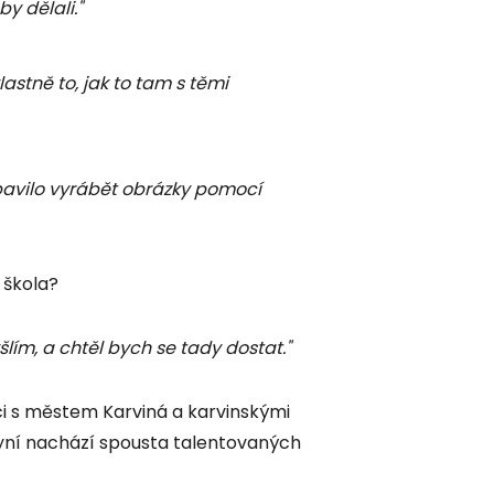
y dělali."
lastně to, jak to tam s těmi
bavilo vyrábět obrázky pomocí
 škola?
lím, a chtěl bych se tady dostat."
i s městem Karviná a karvinskými
 nyní nachází spousta talentovaných