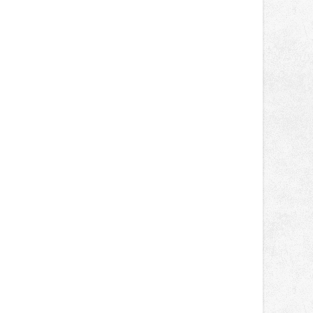
světa vrcholových zápasů, tentokrát
v MMA.