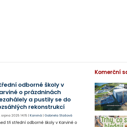
Komerční s
třední odborné školy v
0
arviné o prázdninách
ezahálely a pustily se do
ozsáhlých rekonstrukcí
. srpna 2025
14:15
|
Karviná
|
Gabriela Stašová
ed tři střední odborné školy v Karviné o