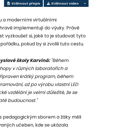
Stáhnout přepis
Stáhnout video
u a moderními virtuálními
 hravě implementují do výuky. Právě
st vyzkoušet si, jaké to je studovat tyto
řádku, pokud by si zvolili tuto cestu.
yslové školy Karviná:
"Během
opy v různých laboratořích a
y připraven krátký program, během
gramování, až po výrobu vlastní LED
ké vzdělání je velmi důležité, že se
tatě budoucnost."
 s pedagogickým sborem a žáky měli
zovaných učeben, kde se ukázala