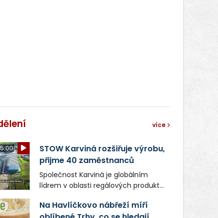
dělení
více
STOW Karviná rozšiřuje výrobu,
5:00
přijme 40 zaměstnanců
Společnost Karviná je globálním
lídrem v oblasti regálových produktů
a systémů, stabilním
Na Havlíčkovo nábřeží míří
zaměstnavatelem na Karvinsku a
oblíbené Trhy, co se hledají.
firmou s obrovským potenciálem.