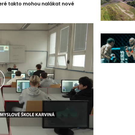
eré takto mohou nalákat nové
řehrát
ideo