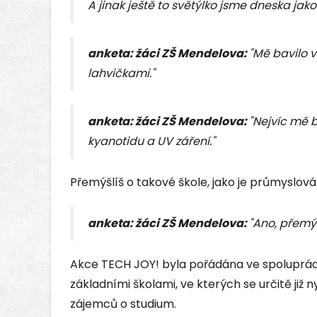
A jinak ještě to světýlko jsme dneska jakob
anketa: žáci ZŠ Mendelova:
"Mě bavilo v
lahvičkami."
anketa: žáci ZŠ Mendelova:
"Nejvíc mě 
kyanotidu a UV záření."
Přemýšlíš o takové škole, jako je průmyslová
anketa: žáci ZŠ Mendelova:
"Ano, přemýš
Akce TECH JOY! byla pořádána ve spoluprác
základními školami, ve kterých se určitě již
zájemců o studium.