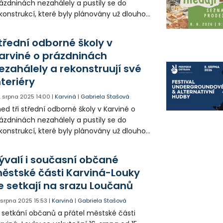
ázdninách nezahálely a pustily se do
konstrukcí, které byly plánovány už dlouhou
bu. Jednalo se o proces náročný, ale s
ektem ještě většího komfortu pro stávající
třední odborné školy v
budoucí studenty.
arviné o prázdninách
ezahálely a rekonstruují své
nteriéry
. srpna 2025
14:00
|
Karviná
|
Gabriela Stašová
ed tři střední odborné školy v Karviné o
ázdninách nezahálely a pustily se do
konstrukcí, které byly plánovány už dlouhou
bu. Jednalo se o proces náročný, ale s
ektem ještě většího komfortu pro stávající
ývalí i současní občané
budoucí studenty.
ěstské části Karviná-Louky
e setkají na srazu Loučanů
. srpna 2025
15:53
|
Karviná
|
Gabriela Stašová
. setkání občanů a přátel městské části