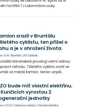
rviná-Louky se uskuteční 16. srpna od 15
din na hřišti TJ Lokomotiva Louky.
amion srazil v Bruntálu
4letého cyklistu, ten přišel o
ohu a je v ohrožení života
es
9:18
|
Bruntál
|
Jiří Cileček
untálští kriminalisté prověřují velmi vážnou
pravní nehodu. 74letého cyklistu srazil ve
vrtek ve městě kamion. Senior utrpěl
vastující zranění nohy a v ohrožení života
l letecky přepraven do nemocnice. Policie
ZO bude mít vlastní elektřinu.
edá případné svědky.
 Kunčicích vyrostou 2
ogenerační jednotky
era
10:06
|
Ostrava-město
|
Tomáš Kořistka