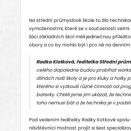
Na střední průmyslové škole to žilo techniko
vymoženostmi, které se v současnosti velmi
žáci základních škol měli jedinečnou příležito
obory a co by mohlo být i pro ně na denním po
Radka Klotková, ředitelka Střední prům
celého dopoledne budou probíhat worksh
dílnách naší školy a je pro kluky a holk
kterého si vyzkouší různé činnosti od pro
baterky. Chtěli jsme jim ukázat, že technic
toho nemusí bát a že technika je v pods
Pod vedením ředitelky Radky Kotkové spolu
návštěvníci možnost projít si šest speciali