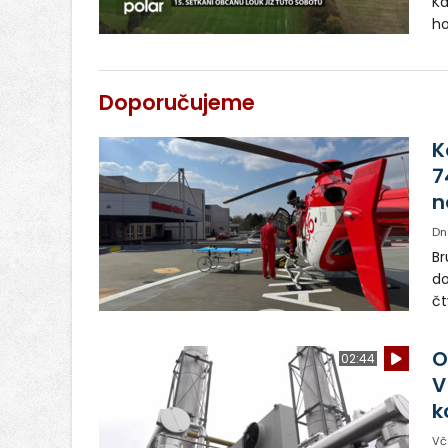
Ka
ho
Doporučujeme
K
7
n
Dn
Br
do
čt
de
by
O
02:44
hl
V
k
Vč