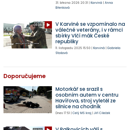
31. března 2026
20:31
|
Karviná
|
Anna
Břenková
V Karviné se vzpomínalo na
01:36
válečné veterány, i v rámci
sbírky Vlčí mák České
republiky
11. listopadu 2025
15:50
|
Karviná
|
Gabriela
Stašová
Doporučujeme
Motorkář se srazil s
osobním autem v centru
Havířova, stroj vyletěl ze
silnice na chodník
Dnes
17:51
|
Celý MS kraj
|
Jiří Cileček
V Palkovicích válí s