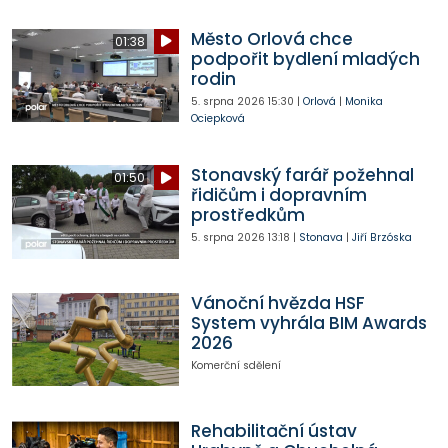
Město Orlová chce
01:38
podpořit bydlení mladých
rodin
5. srpna 2026
15:30
|
Orlová
|
Monika
Ociepková
Stonavský farář požehnal
01:50
řidičům i dopravním
prostředkům
5. srpna 2026
13:18
|
Stonava
|
Jiří Brzóska
Vánoční hvězda HSF
System vyhrála BIM Awards
2026
Komerční sdělení
Rehabilitační ústav