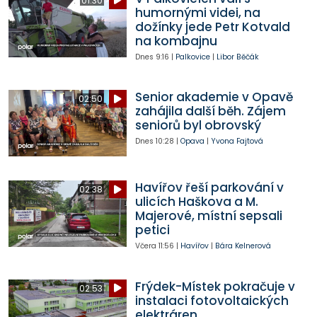
01:30
humornými videi, na
dožínky jede Petr Kotvald
na kombajnu
Dnes
9:16
|
Palkovice
|
Libor Běčák
Senior akademie v Opavě
02:50
zahájila další běh. Zájem
seniorů byl obrovský
Dnes
10:28
|
Opava
|
Yvona Fajtová
Havířov řeší parkování v
02:38
ulicích Haškova a M.
Majerové, místní sepsali
petici
Včera
11:56
|
Havířov
|
Bára Kelnerová
Frýdek-Místek pokračuje v
02:53
instalaci fotovoltaických
elektráren