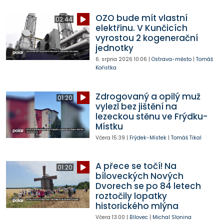
OZO bude mít vlastní
02:44
elektřinu. V Kunčicích
vyrostou 2 kogenerační
jednotky
6. srpna 2026
10:06
|
Ostrava-město
|
Tomáš
Kořistka
Zdrogovaný a opilý muž
01:20
vylezl bez jištění na
lezeckou stěnu ve Frýdku-
Místku
Včera
15:39
|
Frýdek-Místek
|
Tomáš Tikal
A přece se točí! Na
01:20
bíloveckých Nových
Dvorech se po 84 letech
roztočily lopatky
historického mlýna
Včera
13:00
|
Bílovec
|
Michal Slonina