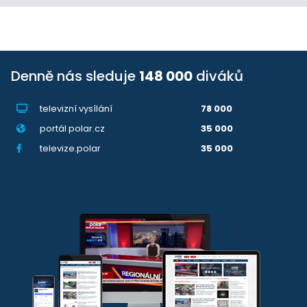
Denně nás sleduje
148 000
diváků
televizní vysílání
78 000
portál polar.cz
35 000
televize.polar
35 000