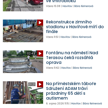
ve vnitrobloku
Včera
15:08
|
Havířov
|
Bára Kelnerová
Rekonstrukce zimního
03:00
stadionu v Havířově míří do
finále
Včera
11:51
|
Havířov
|
Bára Kelnerová
Fontánu na náměstí Nad
02:43
Terasou čeká rozsáhlá
oprava
Včera
11:42
|
Havířov
|
Bára Kelnerová
Na příměstském táboře
01:21
Sdružení ADAM tráví
prázdniny 65 dětí s
autismem
6. srpna 2026
11:15
|
Havířov
|
Bára Kelnerová