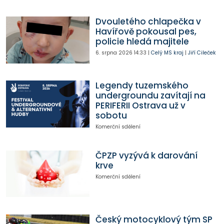
Dvouletého chlapečka v
Havířově pokousal pes,
policie hledá majitele
6. srpna 2026
14:33
|
Celý MS kraj
|
Jiří Cileček
Legendy tuzemského
undergroundu zavítají na
PERIFERII Ostrava už v
sobotu
Komerční sdělení
ČPZP vyzývá k darování
krve
Komerční sdělení
Český motocyklový tým SP