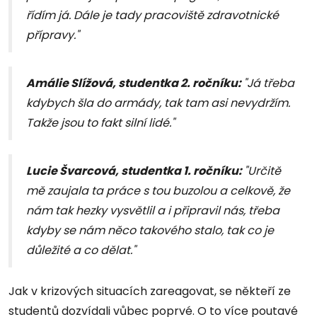
řídím já. Dále je tady pracoviště zdravotnické
přípravy."
Amálie Slížová, studentka 2. ročníku:
"Já třeba
kdybych šla do armády, tak tam asi nevydržím.
Takže jsou to fakt silní lidé."
Lucie Švarcová, studentka 1. ročníku:
"Určitě
mě zaujala ta práce s tou buzolou a celkově, že
nám tak hezky vysvětlil a i připravil nás, třeba
kdyby se nám něco takového stalo, tak co je
důležité a co dělat."
Jak v krizových situacích zareagovat, se někteří ze
studentů dozvídali vůbec poprvé. O to více poutavé