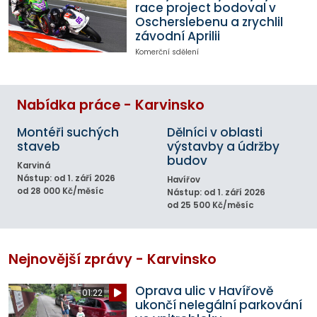
race project bodoval v
Oscherslebenu a zrychlil
závodní Aprilii
Komerční sdělení
Nabídka práce - Karvinsko
Montéři suchých
Dělníci v oblasti
staveb
výstavby a údržby
budov
Karviná
Nástup: od 1. září 2026
Havířov
od 28 000 Kč/měsíc
Nástup: od 1. září 2026
od 25 500 Kč/měsíc
Nejnovější zprávy - Karvinsko
Oprava ulic v Havířově
01:22
ukončí nelegální parkování