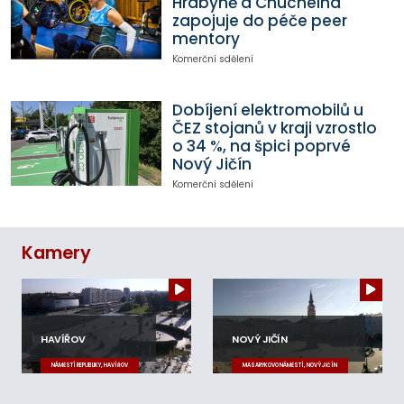
Hrabyně a Chuchelná
zapojuje do péče peer
mentory
Komerční sdělení
Dobíjení elektromobilů u
ČEZ stojanů v kraji vzrostlo
o 34 %, na špici poprvé
Nový Jičín
Komerční sdělení
Kamery
HAVÍŘOV
NOVÝ JIČÍN
NÁMĚSTÍ REPUBLIKY, HAVÍŘOV
MASARYKOVO NÁMĚSTÍ, NOVÝ JIČÍN