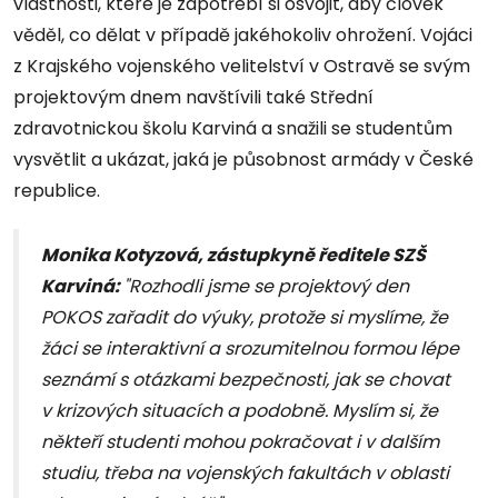
vlastnosti, které je zapotřebí si osvojit, aby člověk
věděl, co dělat v případě jakéhokoliv ohrožení. Vojáci
z Krajského vojenského velitelství v Ostravě se svým
projektovým dnem navštívili také Střední
zdravotnickou školu Karviná a snažili se studentům
vysvětlit a ukázat, jaká je působnost armády v České
republice.
Monika Kotyzová, zástupkyně ředitele SZŠ
Karviná:
"Rozhodli jsme se projektový den
POKOS zařadit do výuky, protože si myslíme, že
žáci se interaktivní a srozumitelnou formou lépe
seznámí s otázkami bezpečnosti, jak se chovat
v krizových situacích a podobně. Myslím si, že
někteří studenti mohou pokračovat i v dalším
studiu, třeba na vojenských fakultách v oblasti