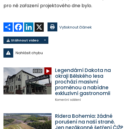
pro ně zařazení projektového dne bylo.
Sdílet
Facebook
LinkedIn
X
Vytisknout článek
Stáhnout video
Nahlásit chybu
Legendární Dakota na
01:32
okraji Bělského lesa
prochází masivní
proměnou a nabídne
exkluzivní gastronomii
Komerční sdělení
Ridera Bohemia: žádné
porušení na naší straně.
Jen nezákonné šetření ČIŽP