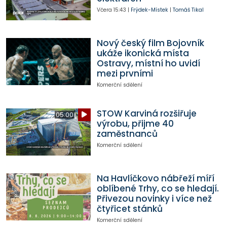
Včera
15:43
|
Frýdek-Místek
|
Tomáš Tikal
Nový český film Bojovník
ukáže ikonická místa
Ostravy, místní ho uvidí
mezi prvními
Komerční sdělení
STOW Karviná rozšiřuje
05:00
výrobu, přijme 40
zaměstnanců
Komerční sdělení
Na Havlíčkovo nábřeží míří
oblíbené Trhy, co se hledají.
Přivezou novinky i více než
čtyřicet stánků
Komerční sdělení