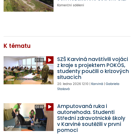
Komerční sdělení
K tématu
SZŠ Karviná navštívili vojáci
01:18
z kraje s projektem POKOS,
studenty poučili o krizových
situacích
20. ledna 2026
12:10
|
Karviná
|
Gabriela
Stašová
Amputovaná ruka i
01:19
autonehoda. Studenti
Střední zdravotnické školy
v Karviné soutěžili v první
pomoci