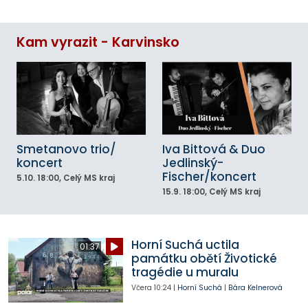
Kam vyrazit - Karvinsko
Smetanovo trio/
Iva Bittová & Duo
koncert
Jedlinský-
Fischer/koncert
5.10.
18:00
, Celý MS kraj
15.9.
18:00
, Celý MS kraj
Horní Suchá uctila
01:37
památku obětí Životické
tragédie u muralu
Včera
10:24
|
Horní Suchá
|
Bára Kelnerová