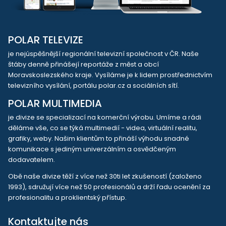
POLAR TELEVIZE
je nejúspěšnější regionální televizní společnost v ČR. Naše
štáby denně přinášejí reportáže z měst a obcí
Moravskoslezského kraje. Vysíláme je k lidem prostřednictvím
televizního vysílání, portálu polar.cz a sociálních sítí.
POLAR MULTIMEDIA
je divize se specializací na komerční výrobu. Umíme a rádi
děláme vše, co se týká multimedií - videa, virtuální realitu,
grafiky, weby. Našim klientům to přináší výhodu snadné
komunikace s jediným univerzálním a osvědčeným
dodavatelem.
Obě naše divize těží z více než 30ti let zkušeností (založeno
1993), sdružují více než 50 profesionálů a drží řadu ocenění za
profesionalitu a proklientský přístup.
Kontaktujte nás