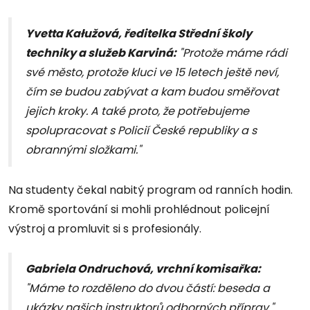
Yvetta Kałužová, ředitelka Střední školy
techniky a služeb Karviná
:
"Protože máme rádi
své město, protože kluci ve 15 letech ještě neví,
čím se budou zabývat a kam budou směřovat
jejich kroky. A také proto, že potřebujeme
spolupracovat s Policií České republiky a s
obrannými složkami."
Na studenty čekal nabitý program od ranních hodin.
Kromě sportování si mohli prohlédnout policejní
výstroj a promluvit si s profesionály.
Gabriela Ondruchová, vrchní komisařka
:
"Máme to rozděleno do dvou částí: beseda a
ukázky našich instruktorů odborných příprav."