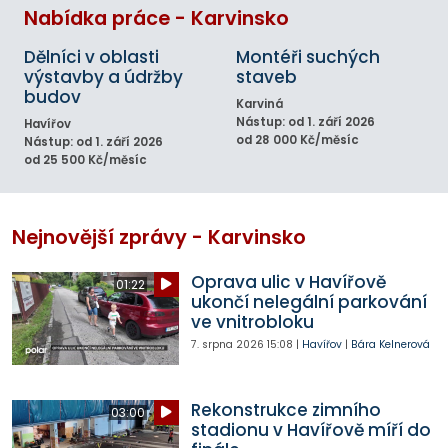
Nabídka práce - Karvinsko
Dělníci v oblasti
Montéři suchých
výstavby a údržby
staveb
budov
Karviná
Nástup: od 1. září 2026
Havířov
od 28 000 Kč/měsíc
Nástup: od 1. září 2026
od 25 500 Kč/měsíc
Nejnovější zprávy - Karvinsko
Oprava ulic v Havířově
01:22
ukončí nelegální parkování
ve vnitrobloku
7. srpna 2026
15:08
|
Havířov
|
Bára Kelnerová
Rekonstrukce zimního
03:00
stadionu v Havířově míří do