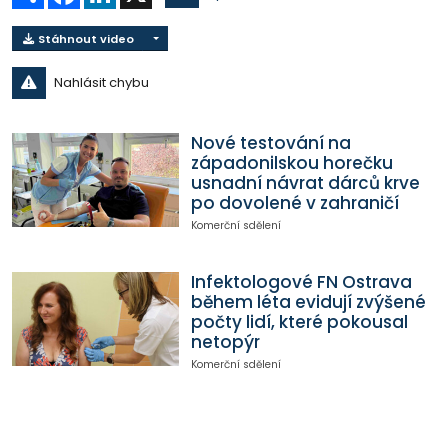
Stáhnout video
Nahlásit chybu
Nové testování na
západonilskou horečku
usnadní návrat dárců krve
po dovolené v zahraničí
Komerční sdělení
Infektologové FN Ostrava
během léta evidují zvýšené
počty lidí, které pokousal
netopýr
Komerční sdělení