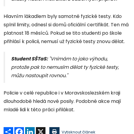
Hlavním lákadlem byly samotné fyzické testy. Kdo
splnil limity, odnesl si domů oficiální certifikát. Ten má
platnost 18 měsíců. Pokud se tito studenti po škole
přihlásí k policii, nemusí už fyzické testy znovu dělat.
Student SŠTaS
:
"Vnímám to jako výhodu,
protože pak to nemusím dělat ty fyzické testy,
můžu nastoupit rovnou."
Policie v celé republice i v Moravskoslezském kraji
dlouhodobě hledá nové posily. Podobné akce mají
mladé lidi k této práci přilákat.
Sdílet
Facebook
LinkedIn
X
Vytisknout článek