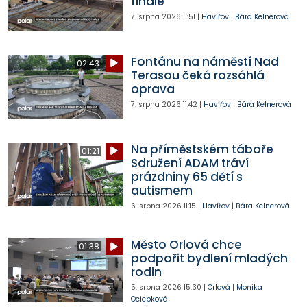
finále
7. srpna 2026
11:51
|
Havířov
|
Bára Kelnerová
Fontánu na náměstí Nad
02:43
Terasou čeká rozsáhlá
oprava
7. srpna 2026
11:42
|
Havířov
|
Bára Kelnerová
Na příměstském táboře
01:21
Sdružení ADAM tráví
prázdniny 65 dětí s
autismem
6. srpna 2026
11:15
|
Havířov
|
Bára Kelnerová
Město Orlová chce
01:38
podpořit bydlení mladých
rodin
5. srpna 2026
15:30
|
Orlová
|
Monika
Ociepková