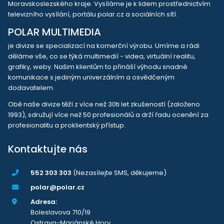
Moravskoslezského kraje. Vysíláme je k lidem prostřednictvím
televizního vysílání, portálu polar.cz a sociálních sítí.
POLAR MULTIMEDIA
je divize se specializací na komerční výrobu. Umíme a rádi
děláme vše, co se týká multimedií - videa, virtuální realitu,
grafiky, weby. Našim klientům to přináší výhodu snadné
komunikace s jediným univerzálním a osvědčeným
dodavatelem.
Obě naše divize těží z více než 30ti let zkušeností (založeno
1993), sdružují více než 50 profesionálů a drží řadu ocenění za
profesionalitu a proklientský přístup.
Kontaktujte nás
552 303 303
(Nezasílejte SMS, děkujeme)
polar@polar.cz
Adresa:
Boleslavova 710/19
Ostrava-Mariánské Hory