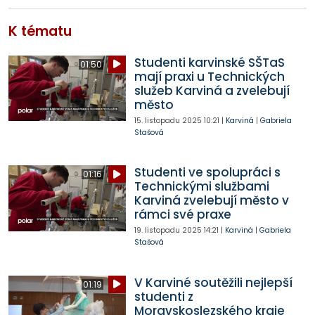
K tématu
Studenti karvinské SŠTaS
01:50
mají praxi u Technických
služeb Karviná a zvelebují
město
15. listopadu 2025
10:21
|
Karviná
|
Gabriela
Stašová
Studenti ve spolupráci s
01:16
Technickými službami
Karviná zvelebují město v
rámci své praxe
19. listopadu 2025
14:21
|
Karviná
|
Gabriela
Stašová
V Karviné soutěžili nejlepší
01:19
studenti z
Moravskoslezského kraje