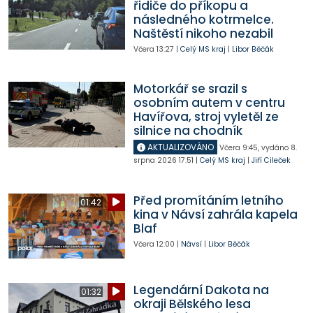
řidiče do příkopu a
následného kotrmelce.
Naštěstí nikoho nezabil
Včera
13:27
|
Celý MS kraj
|
Libor Běčák
Motorkář se srazil s
osobním autem v centru
Havířova, stroj vyletěl ze
silnice na chodník
AKTUALIZOVÁNO
Včera
9:45
,
vydáno 8.
srpna 2026
17:51
|
Celý MS kraj
|
Jiří Cileček
Před promítáním letního
01:42
kina v Návsí zahrála kapela
Blaf
Včera
12:00
|
Návsí
|
Libor Běčák
Legendární Dakota na
01:32
okraji Bělského lesa