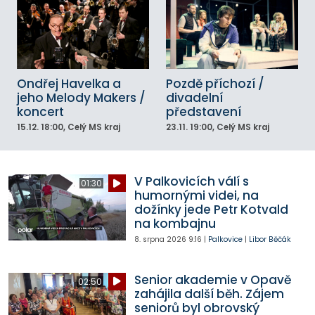
Ondřej Havelka a
Pozdě příchozí /
jeho Melody Makers /
divadelní
koncert
představení
15.12.
18:00
, Celý MS kraj
23.11.
19:00
, Celý MS kraj
V Palkovicích válí s
01:30
humornými videi, na
dožínky jede Petr Kotvald
na kombajnu
8. srpna 2026
9:16
|
Palkovice
|
Libor Běčák
Senior akademie v Opavě
02:50
zahájila další běh. Zájem
seniorů byl obrovský