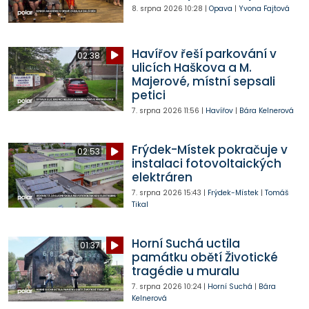
8. srpna 2026
10:28
|
Opava
|
Yvona Fajtová
Havířov řeší parkování v
02:38
ulicích Haškova a M.
Majerové, místní sepsali
petici
7. srpna 2026
11:56
|
Havířov
|
Bára Kelnerová
Frýdek-Místek pokračuje v
02:53
instalaci fotovoltaických
elektráren
7. srpna 2026
15:43
|
Frýdek-Místek
|
Tomáš
Tikal
Horní Suchá uctila
01:37
památku obětí Životické
tragédie u muralu
7. srpna 2026
10:24
|
Horní Suchá
|
Bára
Kelnerová