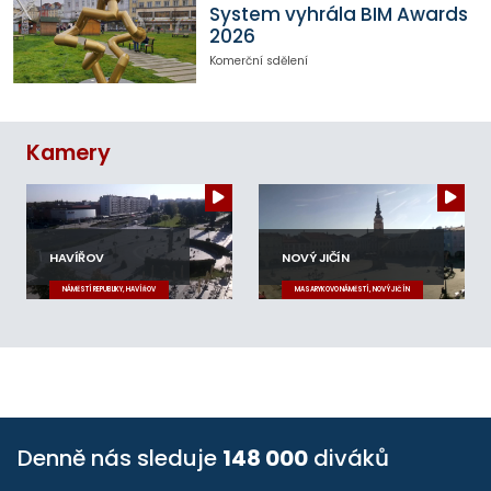
System vyhrála BIM Awards
2026
Komerční sdělení
Kamery
HAVÍŘOV
NOVÝ JIČÍN
NÁMĚSTÍ REPUBLIKY, HAVÍŘOV
MASARYKOVO NÁMĚSTÍ, NOVÝ JIČÍN
Denně nás sleduje
148 000
diváků