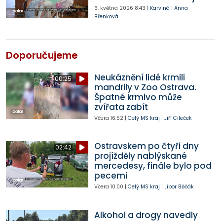
6. května 2026
8:43
|
Karviná
|
Anna
Břenková
Doporučujeme
Neukáznění lidé krmili
00:25
mandrily v Zoo Ostrava.
Špatné krmivo může
zvířata zabít
Včera
16:52
|
Celý MS kraj
|
Jiří Cileček
Ostravskem po čtyři dny
02:42
projížděly nablýskané
mercedesy, finále bylo pod
pecemi
Včera
10:00
|
Celý MS kraj
|
Libor Běčák
Alkohol a drogy navedly