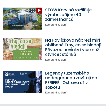
STOW Karviná rozšiřuje
05:00
výrobu, přijme 40
zaměstnanců
Komerční sdělení
Na Havlíčkovo nábřeží míří
oblíbené Trhy, co se hledají.
Přivezou novinky i více než
čtyřicet stánků
Komerční sdělení
Legendy tuzemského
undergroundu zavítají na
PERIFERII Ostrava už v
sobotu
Komerční sdělení