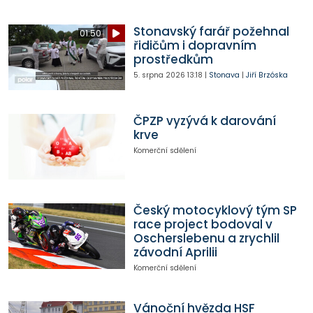
Stonavský farář požehnal
01:50
řidičům i dopravním
prostředkům
5. srpna 2026
13:18
|
Stonava
|
Jiří Brzóska
ČPZP vyzývá k darování
krve
Komerční sdělení
Český motocyklový tým SP
race project bodoval v
Oscherslebenu a zrychlil
závodní Aprilii
Komerční sdělení
Vánoční hvězda HSF