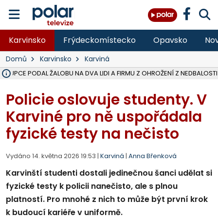
Karvinsko
Frýdeckomístecko
Opavsko
Nov
Domů
Karvinsko
Karviná
ÁSTUPCE PODAL ŽALOBU NA DVA LIDI A FIRMU Z OHROŽENÍ Z NEDBALOSTI
NA BÍLOVECKÝCH NOVÝCH DVORECH SE PO 84 LETECH ROZTOČILY L
KARVINSKÉ MOŘE ZÍSKÁ NOVÉ GASTRO ZÁZEMÍ S VYHLÍDKOVOU TER
REKONSTRUKCE MATEŘSKÉ ŠKOLY V CHLEBIČOVĚ MÍŘÍ DO FINÁLE, VÍ
CYKLISTU (74) SRAZIL V BRUNTÁLU KAMION, JE V OHROŽENÍ ŽIVOTA,
POLICIE HLEDÁ PŘÍPADNÉ SVĚDKY, KTEŘÍ POMŮŽOU OBJASNIT PRŮ
MS KRAJ DOKONČIL OPRAVU SILNICE MEZI VRBNEM A HEŘMANOVICEM
SMVAK NABÍZÍ V DOBĚ SUCHA VODU OBCÍM A FIRMÁM, CISTERNY JE
F-M POKRAČUJE V INSTALACI FOTOVOLTAICKÝCH ELEKTRÁREN, REP
SENIOR AKADEMIE V OPAVĚ ZAHÁJILA DALŠÍ BĚH, REPORTÁŽ NA POL
PLANETÁRIUM V OSTRAVĚ CHYSTÁ POZOROVÁNÍ ČÁSTEČNÉHO ZATMĚ
OPRAVA ULIC V HAVÍŘOVĚ UKONČÍ NELEGÁLNÍ PARKOVÁNÍ VE VNI
V HAVÍŘOVĚ SE TĚŽCE ZRANIL MOTORKÁŘ PO SRÁŽCE S AUTEM, INF
FC BANÍK OSTRAVA PROHRÁL V HRADCI KRÁLOVÉ 1:2, OD 43. MINUTY 
MOTORKÁŘ SRAZIL VE F-M NA PŘECHODU CHODCE, DLE POLICIE
Policie oslovuje studenty. V
Karviné pro ně uspořádala
fyzické testy na nečisto
Vydáno 14. května 2026 19:53 |
Karviná
|
Anna Břenková
Karvinští studenti dostali jedinečnou šanci udělat si
fyzické testy k policii nanečisto, ale s plnou
platností. Pro mnohé z nich to může být první krok
k budoucí kariéře v uniformě.