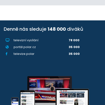
Denně nás sleduje
148 000
diváků
televizní vysílání
78 000
portál polar.cz
35 000
televize.polar
35 000