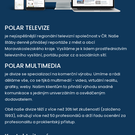
POLAR TELEVIZE
je nejúspěšnější regionální televizní společnost v ČR. Naše
štáby denně přinášejí reportáže z měst a obcí
Moravskoslezského kraje. Vysíláme je k lidem prostřednictvím
televizního vysílání, portálu polar.cz a sociálních sítí.
POLAR MULTIMEDIA
je divize se specializací na komerční výrobu. Umíme a rádi
děláme vše, co se týká multimedií - videa, virtuální realitu,
grafiky, weby. Našim klientům to přináší výhodu snadné
komunikace s jediným univerzálním a osvědčeným
dodavatelem.
Obě naše divize těží z více než 30ti let zkušeností (založeno
1993), sdružují více než 50 profesionálů a drží řadu ocenění za
profesionalitu a proklientský přístup.