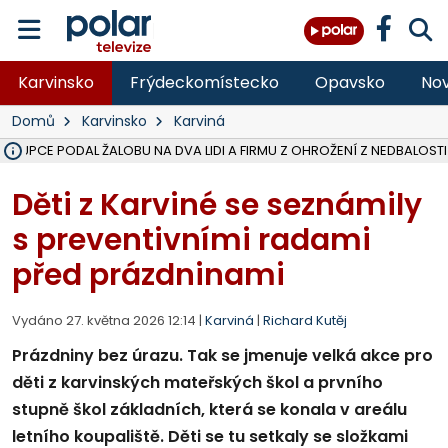
Karvinsko
Frýdeckomístecko
Opavsko
Nov
Domů
Karvinsko
Karviná
ÁSTUPCE PODAL ŽALOBU NA DVA LIDI A FIRMU Z OHROŽENÍ Z NEDBALOSTI
NA SLEZSKÉ HARTĚ PŘIBYLO SINIC, VODA MÁ HORŠÍ KVALITU, HYGIENI
NA BÍLOVECKÝCH NOVÝCH DVORECH SE PO 84 LETECH ROZTOČILY L
KARVINSKÉ MOŘE ZÍSKÁ NOVÉ GASTRO ZÁZEMÍ S VYHLÍDKOVOU TER
REKONSTRUKCE MATEŘSKÉ ŠKOLY V CHLEBIČOVĚ MÍŘÍ DO FINÁLE, VÍ
CYKLISTU (74) SRAZIL V BRUNTÁLU KAMION, JE V OHROŽENÍ ŽIVOTA,
POLICIE HLEDÁ PŘÍPADNÉ SVĚDKY, KTEŘÍ POMŮŽOU OBJASNIT PRŮ
MS KRAJ DOKONČIL OPRAVU SILNICE MEZI VRBNEM A HEŘMANOVICEM
SMVAK NABÍZÍ V DOBĚ SUCHA VODU OBCÍM A FIRMÁM, CISTERNY JE
F-M POKRAČUJE V INSTALACI FOTOVOLTAICKÝCH ELEKTRÁREN, REP
SENIOR AKADEMIE V OPAVĚ ZAHÁJILA DALŠÍ BĚH, REPORTÁŽ NA POL
PLANETÁRIUM V OSTRAVĚ CHYSTÁ POZOROVÁNÍ ČÁSTEČNÉHO ZATMĚ
OPRAVA ULIC V HAVÍŘOVĚ UKONČÍ NELEGÁLNÍ PARKOVÁNÍ VE VNI
V HAVÍŘOVĚ SE TĚŽCE ZRANIL MOTORKÁŘ PO SRÁŽCE S AUTEM, INF
TRAGICKÁ SRÁŽKA VLAKU S KAMIONEM V DOLNÍ LUTYNI Z LEDNA 
Děti z Karviné se seznámily
s preventivními radami
před prázdninami
Vydáno 27. května 2026 12:14 |
Karviná
|
Richard Kutěj
Prázdniny bez úrazu. Tak se jmenuje velká akce pro
děti z karvinských mateřských škol a prvního
stupně škol základních, která se konala v areálu
letního koupaliště. Děti se tu setkaly se složkami