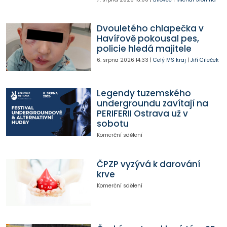
Dvouletého chlapečka v
Havířově pokousal pes,
policie hledá majitele
6. srpna 2026
14:33
|
Celý MS kraj
|
Jiří Cileček
Legendy tuzemského
undergroundu zavítají na
PERIFERII Ostrava už v
sobotu
Komerční sdělení
ČPZP vyzývá k darování
krve
Komerční sdělení