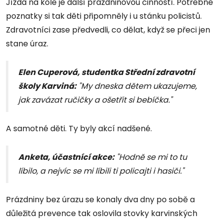
Jízda na kole je další prázdninovou činností. Potřebné
poznatky si tak děti připomněly i u stánku policistů.
Zdravotníci zase předvedli, co dělat, když se přeci jen
stane úraz.
Elen Cuperová, studentka Střední zdravotní
školy Karviná:
"My dneska dětem ukazujeme,
jak zavázat ručičky a ošetřit si bebíčka."
A samotné děti. Ty byly akcí nadšené.
Anketa, účastnící akce:
"Hodně se mi to tu
líbilo, a nejvíc se mi líbili ti policajti i hasiči."
Prázdniny bez úrazu se konaly dva dny po sobě a
důležitá prevence tak oslovila stovky karvinských