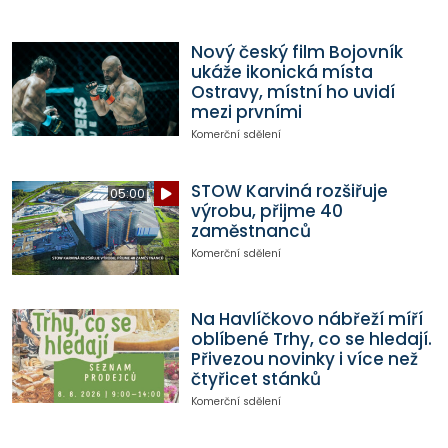
Nový český film Bojovník
ukáže ikonická místa
Ostravy, místní ho uvidí
mezi prvními
Komerční sdělení
STOW Karviná rozšiřuje
05:00
výrobu, přijme 40
zaměstnanců
Komerční sdělení
Na Havlíčkovo nábřeží míří
oblíbené Trhy, co se hledají.
Přivezou novinky i více než
čtyřicet stánků
Komerční sdělení