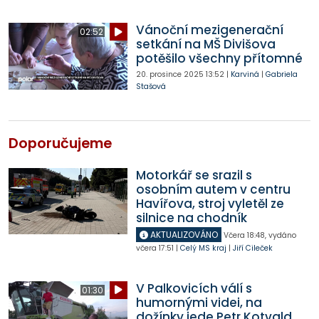
Vánoční mezigenerační
02:52
setkání na MŠ Divišova
potěšilo všechny přítomné
20. prosince 2025
13:52
|
Karviná
|
Gabriela
Stašová
Doporučujeme
Motorkář se srazil s
osobním autem v centru
Havířova, stroj vyletěl ze
silnice na chodník
AKTUALIZOVÁNO
Včera
18:48
,
vydáno
včera
17:51
|
Celý MS kraj
|
Jiří Cileček
V Palkovicích válí s
01:30
humornými videi, na
dožínky jede Petr Kotvald