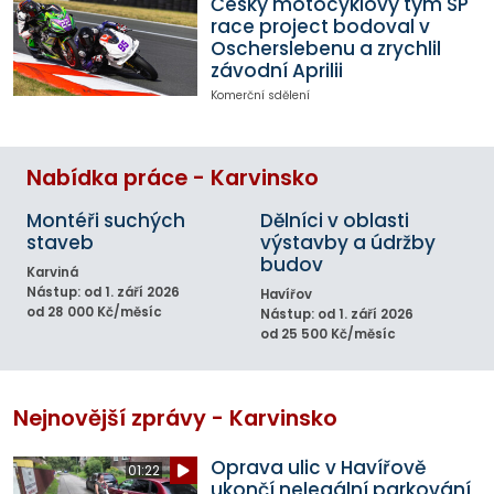
Český motocyklový tým SP
race project bodoval v
Oscherslebenu a zrychlil
závodní Aprilii
Komerční sdělení
Nabídka práce - Karvinsko
Montéři suchých
Dělníci v oblasti
staveb
výstavby a údržby
budov
Karviná
Nástup: od 1. září 2026
Havířov
od 28 000 Kč/měsíc
Nástup: od 1. září 2026
od 25 500 Kč/měsíc
Nejnovější zprávy - Karvinsko
Oprava ulic v Havířově
01:22
ukončí nelegální parkování