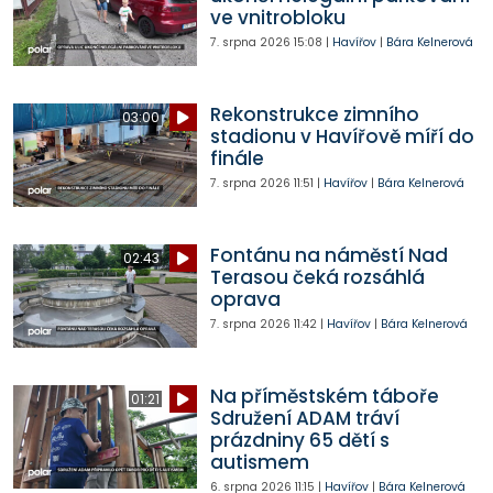
ve vnitrobloku
7. srpna 2026
15:08
|
Havířov
|
Bára Kelnerová
Rekonstrukce zimního
03:00
stadionu v Havířově míří do
finále
7. srpna 2026
11:51
|
Havířov
|
Bára Kelnerová
Fontánu na náměstí Nad
02:43
Terasou čeká rozsáhlá
oprava
7. srpna 2026
11:42
|
Havířov
|
Bára Kelnerová
Na příměstském táboře
01:21
Sdružení ADAM tráví
prázdniny 65 dětí s
autismem
6. srpna 2026
11:15
|
Havířov
|
Bára Kelnerová