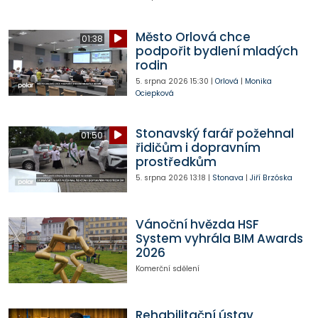
Město Orlová chce
01:38
podpořit bydlení mladých
rodin
5. srpna 2026
15:30
|
Orlová
|
Monika
Ociepková
Stonavský farář požehnal
01:50
řidičům i dopravním
prostředkům
5. srpna 2026
13:18
|
Stonava
|
Jiří Brzóska
Vánoční hvězda HSF
System vyhrála BIM Awards
2026
Komerční sdělení
Rehabilitační ústav