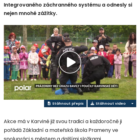
Integrovaného záchranného systému a odnesly si
nejen mnohé zážitky.
Přehrát
video
Stáhnout přepis
Stáhnout video
Akce má v Karviné již svou tradici a každoročně ji
pořádá Základní a mateřská škola Prameny ve
spolupráci s městem a dalšími složkami.