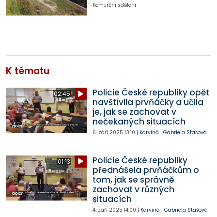
Komerční sdělení
K tématu
Policie České republiky opět
02:45
navštívila prvňáčky a učila
je, jak se zachovat v
nečekaných situacích
6. září 2025
13:10
|
Karviná
|
Gabriela Stašová
Policie České republiky
01:13
přednášela prvňáčkům o
tom, jak se správně
zachovat v různých
situacích
4. září 2025
14:00
|
Karviná
|
Gabriela Stašová