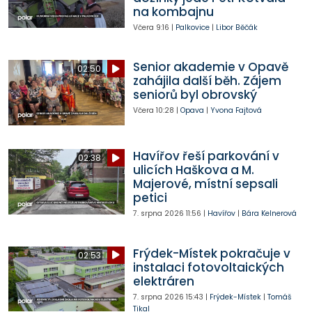
na kombajnu
Včera
9:16
|
Palkovice
|
Libor Běčák
Senior akademie v Opavě
02:50
zahájila další běh. Zájem
seniorů byl obrovský
Včera
10:28
|
Opava
|
Yvona Fajtová
Havířov řeší parkování v
02:38
ulicích Haškova a M.
Majerové, místní sepsali
petici
7. srpna 2026
11:56
|
Havířov
|
Bára Kelnerová
Frýdek-Místek pokračuje v
02:53
instalaci fotovoltaických
elektráren
7. srpna 2026
15:43
|
Frýdek-Místek
|
Tomáš
Tikal