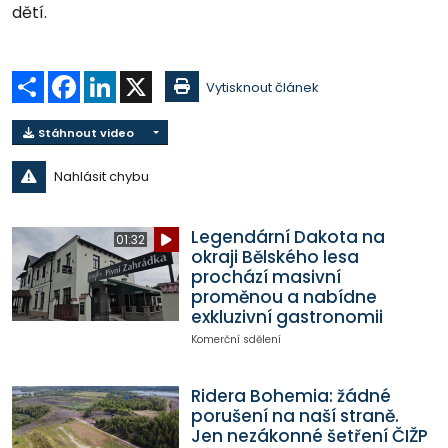
dětí.
Sdílet
Facebook
LinkedIn
X
Vytisknout článek
Stáhnout video
Nahlásit chybu
Legendární Dakota na
01:32
okraji Bělského lesa
prochází masivní
proměnou a nabídne
exkluzivní gastronomii
Komerční sdělení
Ridera Bohemia: žádné
porušení na naší straně.
Jen nezákonné šetření ČIŽP