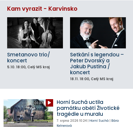
Kam vyrazit - Karvinsko
Smetanovo trio/
Setkání s legendou –
koncert
Peter Dvorský a
Jakub Pustina /
5.10.
18:00
, Celý MS kraj
koncert
18.11.
18:00
, Celý MS kraj
Horní Suchá uctila
01:37
památku obětí Životické
tragédie u muralu
7. srpna 2026
10:24
|
Horní Suchá
|
Bára
Kelnerová