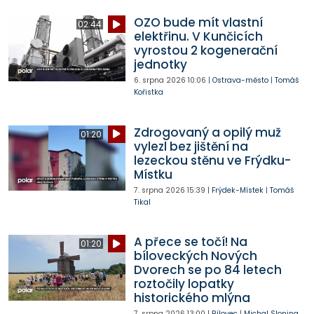
OZO bude mít vlastní
02:44
elektřinu. V Kunčicích
vyrostou 2 kogenerační
jednotky
6. srpna 2026
10:06
|
Ostrava-město
|
Tomáš
Kořistka
Zdrogovaný a opilý muž
01:20
vylezl bez jištění na
lezeckou stěnu ve Frýdku-
Místku
7. srpna 2026
15:39
|
Frýdek-Místek
|
Tomáš
Tikal
A přece se točí! Na
01:20
bíloveckých Nových
Dvorech se po 84 letech
roztočily lopatky
historického mlýna
7. srpna 2026
13:00
|
Bílovec
|
Michal Slonina