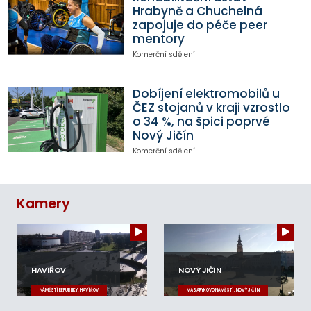
Hrabyně a Chuchelná
zapojuje do péče peer
mentory
Komerční sdělení
Dobíjení elektromobilů u
ČEZ stojanů v kraji vzrostlo
o 34 %, na špici poprvé
Nový Jičín
Komerční sdělení
Kamery
HAVÍŘOV
NOVÝ JIČÍN
NÁMĚSTÍ REPUBLIKY, HAVÍŘOV
MASARYKOVO NÁMĚSTÍ, NOVÝ JIČÍN