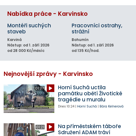
Nabídka práce - Karvinsko
Montéři suchých
Pracovníci ostrahy,
staveb
strážní
Karviná
Bohumín
Nástup: od 1. září 2026
Nástup: od 1. září 2026
od 28 000 Kč/měsíc
od 135 Kč/hod.
Nejnovější zprávy - Karvinsko
Horní Suchá uctila
01:37
památku obětí Životické
tragédie u muralu
Dnes
10:24
|
Horní Suchá
|
Bára Kelnerová
Na příměstském táboře
01:21
Sdružení ADAM tráví