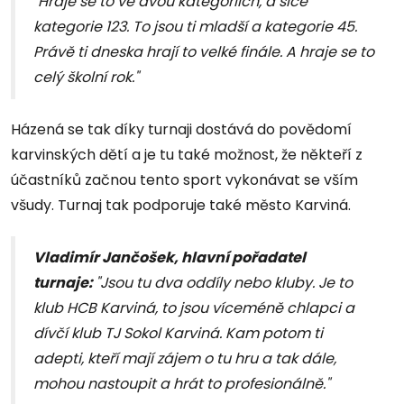
"Hraje se to ve dvou kategoriích, a sice
kategorie 123. To jsou ti mladší a kategorie 45.
Právě ti dneska hrají to velké finále. A hraje se to
celý školní rok."
Házená se tak díky turnaji dostává do povědomí
karvinských dětí a je tu také možnost, že někteří z
účastníků začnou tento sport vykonávat se vším
všudy. Turnaj tak podporuje také město Karviná.
Vladimír Jančošek, hlavní pořadatel
turnaje:
"Jsou tu dva oddíly nebo kluby. Je to
klub HCB Karviná, to jsou víceméně chlapci a
dívčí klub TJ Sokol Karviná. Kam potom ti
adepti, kteří mají zájem o tu hru a tak dále,
mohou nastoupit a hrát to profesionálně."