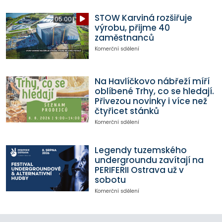
STOW Karviná rozšiřuje
05:00
výrobu, přijme 40
zaměstnanců
Komerční sdělení
Na Havlíčkovo nábřeží míří
oblíbené Trhy, co se hledají.
Přivezou novinky i více než
čtyřicet stánků
Komerční sdělení
Legendy tuzemského
undergroundu zavítají na
PERIFERII Ostrava už v
sobotu
Komerční sdělení