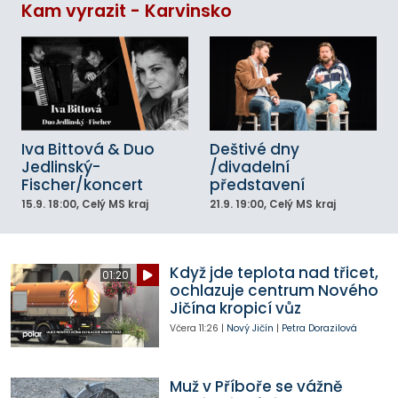
Kam vyrazit - Karvinsko
Iva Bittová & Duo
Deštivé dny
Jedlinský-
/divadelní
Fischer/koncert
představení
15.9.
18:00
, Celý MS kraj
21.9.
19:00
, Celý MS kraj
Když jde teplota nad třicet,
01:20
ochlazuje centrum Nového
Jičína kropicí vůz
Včera
11:26
|
Nový Jičín
|
Petra Dorazilová
Muž v Příboře se vážně