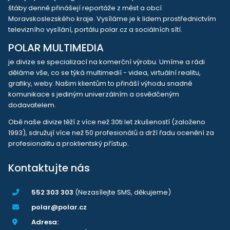
štáby denně přinášejí reportáže z měst a obcí
Moravskoslezského kraje. Vysíláme je k lidem prostřednictvím
televizního vysílání, portálu polar.cz a sociálních sítí.
POLAR MULTIMEDIA
je divize se specializací na komerční výrobu. Umíme a rádi
děláme vše, co se týká multimedií - videa, virtuální realitu,
grafiky, weby. Našim klientům to přináší výhodu snadné
komunikace s jediným univerzálním a osvědčeným
dodavatelem.
Obě naše divize těží z více než 30ti let zkušeností (založeno
1993), sdružují více než 50 profesionálů a drží řadu ocenění za
profesionalitu a proklientský přístup.
Kontaktujte nás
552 303 303
(Nezasílejte SMS, děkujeme)
polar@polar.cz
Adresa: