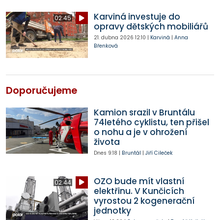
Karviná investuje do
02:45
opravy dětských mobiliářů
21. dubna 2026
12:10
|
Karviná
|
Anna
Břenková
Doporučujeme
Kamion srazil v Bruntálu
74letého cyklistu, ten přišel
o nohu a je v ohrožení
života
Dnes
9:18
|
Bruntál
|
Jiří Cileček
OZO bude mít vlastní
02:44
elektřinu. V Kunčicích
vyrostou 2 kogenerační
jednotky