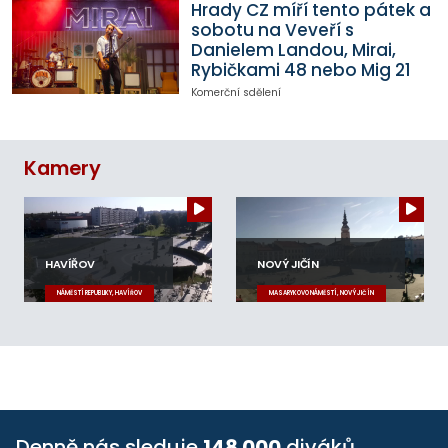
Hrady CZ míří tento pátek a
sobotu na Veveří s
Danielem Landou, Mirai,
Rybičkami 48 nebo Mig 21
Komerční sdělení
Kamery
HAVÍŘOV
NOVÝ JIČÍN
NÁMĚSTÍ REPUBLIKY, HAVÍŘOV
MASARYKOVO NÁMĚSTÍ, NOVÝ JIČÍN
Denně nás sleduje
148 000
diváků