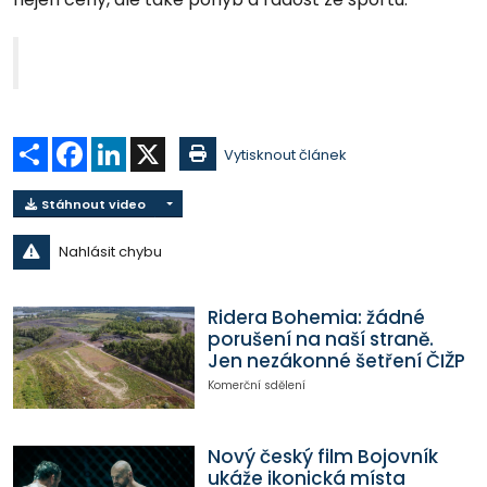
Sdílet
Facebook
LinkedIn
X
Vytisknout článek
Stáhnout video
Nahlásit chybu
Ridera Bohemia: žádné
porušení na naší straně.
Jen nezákonné šetření ČIŽP
Komerční sdělení
Nový český film Bojovník
ukáže ikonická místa