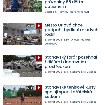
prázdniny 65 dětí s
autismem
Včera
11:15
|
Havířov
|
Bára Kelnerová
Město Orlová chce
01:38
podpořit bydlení mladých
rodin
5. srpna 2026
15:30
|
Orlová
|
Monika
Ociepková
Stonavský farář požehnal
01:50
řidičům i dopravním
prostředkům
5. srpna 2026
13:18
|
Stonava
|
Jiří Brzóska
Stonavské tenisové kurty
02:44
spojují sport i přátelská
setkání
5. srpna 2026
13:10
|
Stonava
|
Jiří Brzóska