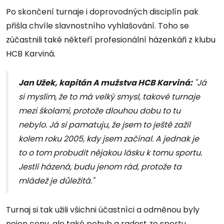
Po skončení turnaje i doprovodných disciplín pak
přišla chvíle slavnostního vyhlašování. Toho se
zúčastnili také někteří profesionální házenkáři z klubu
HCB Karviná.
Jan Užek, kapitán A mužstva HCB Karviná:
"Já
si myslím, že to má velký smysl, takové turnaje
mezi školami, protože dlouhou dobu to tu
nebylo. Já si pamatuju, že jsem to ještě zažil
kolem roku 2005, kdy jsem začínal. A jednak je
to o tom probudit nějakou lásku k tomu sportu.
Jestli házená, budu jenom rád, protože ta
mládež je důležitá."
Turnaj si tak užili všichni účastníci a odměnou byly
nejen ceny, ale také pohyb a radost ze sportu.