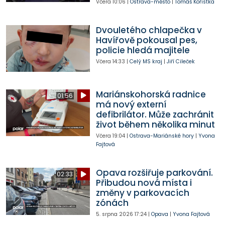
Včera
10:06
|
Ostrava-město
|
Tomáš Kořistka
Dvouletého chlapečka v
Havířově pokousal pes,
policie hledá majitele
Včera
14:33
|
Celý MS kraj
|
Jiří Cileček
Mariánskohorská radnice
01:56
má nový externí
defibrilátor. Může zachránit
život během několika minut
Včera
19:04
|
Ostrava-Mariánské hory
|
Yvona
Fajtová
Opava rozšiřuje parkování.
02:33
Přibudou nová místa i
změny v parkovacích
zónách
5. srpna 2026
17:24
|
Opava
|
Yvona Fajtová