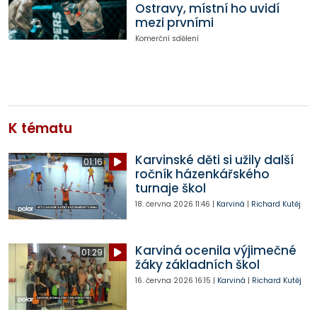
Ostravy, místní ho uvidí
mezi prvními
Komerční sdělení
K tématu
Karvinské děti si užily další
01:16
ročník házenkářského
turnaje škol
18. června 2026
11:46
|
Karviná
|
Richard Kutěj
Karviná ocenila výjimečné
01:29
žáky základních škol
16. června 2026
16:15
|
Karviná
|
Richard Kutěj