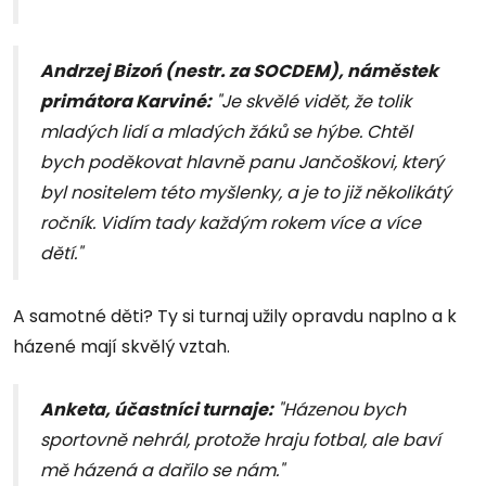
Andrzej Bizoń (nestr. za SOCDEM), náměstek
primátora Karviné:
"Je skvělé vidět, že tolik
mladých lidí a mladých žáků se hýbe. Chtěl
bych poděkovat hlavně panu Jančoškovi, který
byl nositelem této myšlenky, a je to již několikátý
ročník. Vidím tady každým rokem více a více
dětí."
A samotné děti? Ty si turnaj užily opravdu naplno a k
házené mají skvělý vztah.
Anketa, účastníci turnaje:
"Házenou bych
sportovně nehrál, protože hraju fotbal, ale baví
mě házená a dařilo se nám."