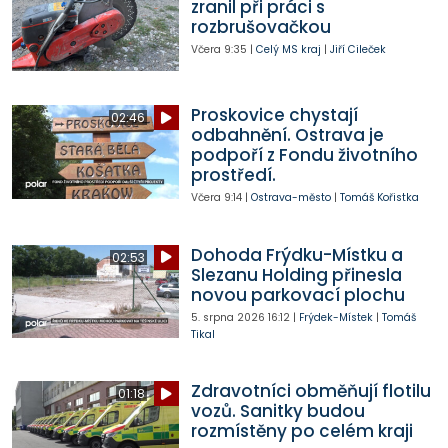
zranil při práci s
rozbrušovačkou
Včera
9:35
|
Celý MS kraj
|
Jiří Cileček
Proskovice chystají
02:46
odbahnění. Ostrava je
podpoří z Fondu životního
prostředí.
Včera
9:14
|
Ostrava-město
|
Tomáš Kořistka
Dohoda Frýdku-Místku a
02:53
Slezanu Holding přinesla
novou parkovací plochu
5. srpna 2026
16:12
|
Frýdek-Místek
|
Tomáš
Tikal
Zdravotníci obměňují flotilu
01:18
vozů. Sanitky budou
rozmístěny po celém kraji