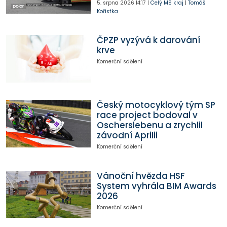
5. srpna 2026
14:17
|
Celý MS kraj
|
Tomáš
Kořistka
ČPZP vyzývá k darování
krve
Komerční sdělení
Český motocyklový tým SP
race project bodoval v
Oscherslebenu a zrychlil
závodní Aprilii
Komerční sdělení
Vánoční hvězda HSF
System vyhrála BIM Awards
2026
Komerční sdělení