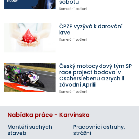
sobotu
Komerční sdělení
ČPZP vyzývá k darování
krve
Komerční sdělení
Český motocyklový tým SP
race project bodoval v
Oscherslebenu a zrychlil
závodní Aprilii
Komerční sdělení
Nabídka práce - Karvinsko
Montéři suchých
Pracovníci ostrahy,
staveb
strážní