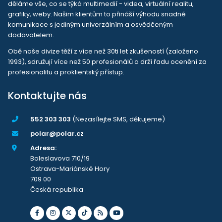
děláme vše, co se týká multimedií - videa, virtuální realitu,
grafiky, weby. Našim klientům to přináší výhodu snadné
komunikace s jediným univerzálním a osvědčeným
dodavatelem.
Obě naše divize těží z více než 30ti let zkušeností (založeno
1993), sdružují více než 50 profesionálů a drží řadu ocenění za
profesionalitu a proklientský přístup.
Kontaktujte nás
552 303 303
(Nezasílejte SMS, děkujeme)
polar@polar.cz
Adresa:
Boleslavova 710/19
Ostrava-Mariánské Hory
709 00
Česká republika