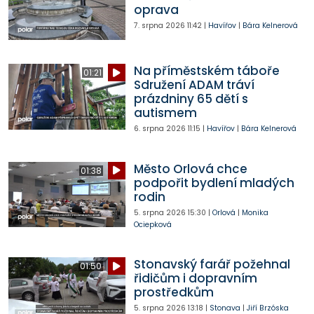
oprava
7. srpna 2026
11:42
|
Havířov
|
Bára Kelnerová
Na příměstském táboře
01:21
Sdružení ADAM tráví
prázdniny 65 dětí s
autismem
6. srpna 2026
11:15
|
Havířov
|
Bára Kelnerová
Město Orlová chce
01:38
podpořit bydlení mladých
rodin
5. srpna 2026
15:30
|
Orlová
|
Monika
Ociepková
Stonavský farář požehnal
01:50
řidičům i dopravním
prostředkům
5. srpna 2026
13:18
|
Stonava
|
Jiří Brzóska