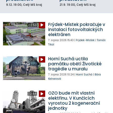
9.12.
19:00
, Celý MS kraj
21.9.
19:00
, Celý MS kraj
Frýdek-Místek pokračuje v
02:53
instalaci fotovoltaických
elektráren
7. srpna 2026
15:43
|
Frýdek-Místek
|
Tomáš
Tikal
Horní Suchá uctila
01:37
památku obětí Životické
tragédie u muralu
7. srpna 2026
10:24
|
Horní Suchá
|
Bára
Kelnerová
OZO bude mít vlastní
02:44
elektřinu. V Kunčicích
vyrostou 2 kogenerační
jednotky