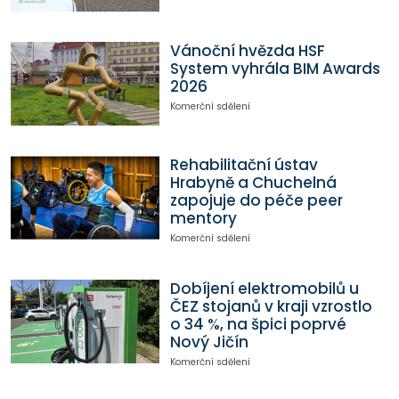
Vánoční hvězda HSF
System vyhrála BIM Awards
2026
Komerční sdělení
Rehabilitační ústav
Hrabyně a Chuchelná
zapojuje do péče peer
mentory
Komerční sdělení
Dobíjení elektromobilů u
ČEZ stojanů v kraji vzrostlo
o 34 %, na špici poprvé
Nový Jičín
Komerční sdělení