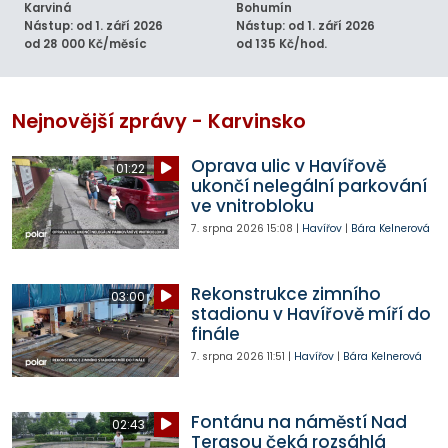
Karviná
Bohumín
Nástup: od 1. září 2026
Nástup: od 1. září 2026
od 28 000 Kč/měsíc
od 135 Kč/hod.
Nejnovější zprávy - Karvinsko
Oprava ulic v Havířově
01:22
ukončí nelegální parkování
ve vnitrobloku
7. srpna 2026
15:08
|
Havířov
|
Bára Kelnerová
Rekonstrukce zimního
03:00
stadionu v Havířově míří do
finále
7. srpna 2026
11:51
|
Havířov
|
Bára Kelnerová
Fontánu na náměstí Nad
02:43
Terasou čeká rozsáhlá