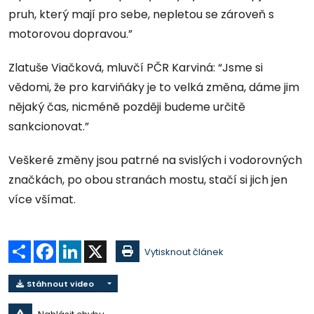
pruh, který mají pro sebe, nepletou se zároveň s
motorovou dopravou.”
Zlatuše Viačková, mluvčí PČR Karviná: “Jsme si
vědomi, že pro karviňáky je to velká změna, dáme jim
nějaký čas, nicméně později budeme určitě
sankcionovat.”
Veškeré změny jsou patrné na svislých i vodorovných
značkách, po obou stranách mostu, stačí si jich jen
více všímat.
Sdílet
Facebook
LinkedIn
X
Vytisknout článek
Stáhnout video