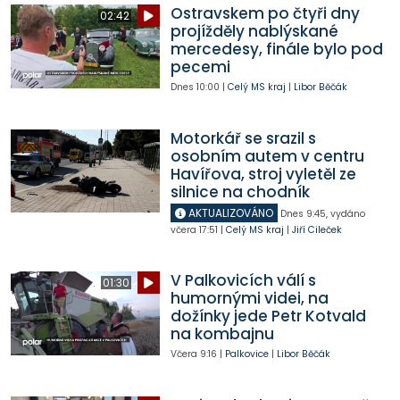
Ostravskem po čtyři dny
02:42
projížděly nablýskané
mercedesy, finále bylo pod
pecemi
Dnes
10:00
|
Celý MS kraj
|
Libor Běčák
Motorkář se srazil s
osobním autem v centru
Havířova, stroj vyletěl ze
silnice na chodník
AKTUALIZOVÁNO
Dnes
9:45
,
vydáno
včera
17:51
|
Celý MS kraj
|
Jiří Cileček
V Palkovicích válí s
01:30
humornými videi, na
dožínky jede Petr Kotvald
na kombajnu
Včera
9:16
|
Palkovice
|
Libor Běčák