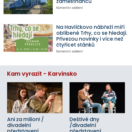
zaměstnanců
Komerční sdělení
Na Havlíčkovo nábřeží míří
oblíbené Trhy, co se hledají.
Přivezou novinky i více než
čtyřicet stánků
Komerční sdělení
Kam vyrazit - Karvinsko
Ani za milion! /
Deštivé dny
divadelní
/divadelní
představení
představení