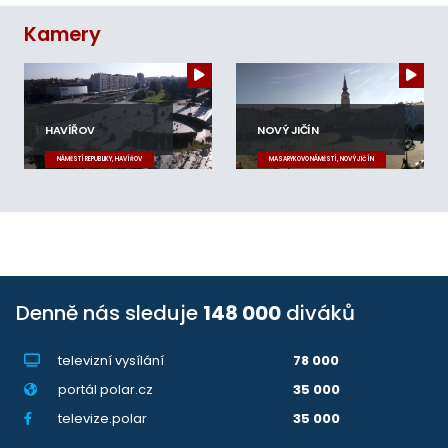
Kamery
HAVÍŘOV
NOVÝ JIČÍN
NÁMĚSTÍ REPUBLIKY, HAVÍŘOV
MASARYKOVO NÁMĚSTÍ, NOVÝ JIČÍN
Denně nás sleduje
148 000
diváků
televizní vysílání
78 000
portál polar.cz
35 000
televize.polar
35 000