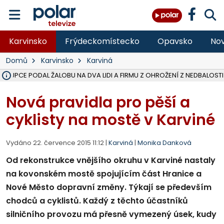
Karvinsko
Frýdeckomístecko
Opavsko
Nov
Domů
Karvinsko
Karviná
ÁSTUPCE PODAL ŽALOBU NA DVA LIDI A FIRMU Z OHROŽENÍ Z NEDBALOSTI
NA SLEZSKÉ HARTĚ PŘIBYLO SINIC, VODA MÁ HORŠÍ KVALITU, HYGIENI
NA BÍLOVECKÝCH NOVÝCH DVORECH SE PO 84 LETECH ROZTOČILY L
KARVINSKÉ MOŘE ZÍSKÁ NOVÉ GASTRO ZÁZEMÍ S VYHLÍDKOVOU TER
REKONSTRUKCE MATEŘSKÉ ŠKOLY V CHLEBIČOVĚ MÍŘÍ DO FINÁLE, VÍ
CYKLISTU (74) SRAZIL V BRUNTÁLU KAMION, JE V OHROŽENÍ ŽIVOTA,
POLICIE HLEDÁ PŘÍPADNÉ SVĚDKY, KTEŘÍ POMŮŽOU OBJASNIT PRŮ
MS KRAJ DOKONČIL OPRAVU SILNICE MEZI VRBNEM A HEŘMANOVICEM
SMVAK NABÍZÍ V DOBĚ SUCHA VODU OBCÍM A FIRMÁM, CISTERNY JE
F-M POKRAČUJE V INSTALACI FOTOVOLTAICKÝCH ELEKTRÁREN, REP
SENIOR AKADEMIE V OPAVĚ ZAHÁJILA DALŠÍ BĚH, REPORTÁŽ NA POL
PLANETÁRIUM V OSTRAVĚ CHYSTÁ POZOROVÁNÍ ČÁSTEČNÉHO ZATMĚ
OPRAVA ULIC V HAVÍŘOVĚ UKONČÍ NELEGÁLNÍ PARKOVÁNÍ VE VNI
V HAVÍŘOVĚ SE TĚŽCE ZRANIL MOTORKÁŘ PO SRÁŽCE S AUTEM, INF
TRAGICKÁ SRÁŽKA VLAKU S KAMIONEM V DOLNÍ LUTYNI Z LEDNA 
Nová pravidla pro pěší a
cyklisty na mostě v Karviné
Vydáno 22. července 2015 11:12 |
Karviná
|
Monika Danková
Od rekonstrukce vnějšího okruhu v Karviné nastaly
na kovonském mostě spojujícím část Hranice a
Nové Město dopravní změny. Týkají se především
chodců a cyklistů. Každý z těchto účastníků
silničního provozu má přesně vymezený úsek, kudy