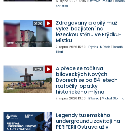
6. srpna 2026
10:06
|
Ostrava-město
|
Tomáš
Kořistka
Zdrogovaný a opilý muž
01:20
vylezl bez jištění na
lezeckou stěnu ve Frýdku-
Místku
7. srpna 2026
15:39
|
Frýdek-Místek
|
Tomáš
Tikal
A přece se točí! Na
01:20
bíloveckých Nových
Dvorech se po 84 letech
roztočily lopatky
historického mlýna
7. srpna 2026
13:00
|
Bílovec
|
Michal Slonina
Legendy tuzemského
undergroundu zavítají na
PERIFERII Ostrava už v