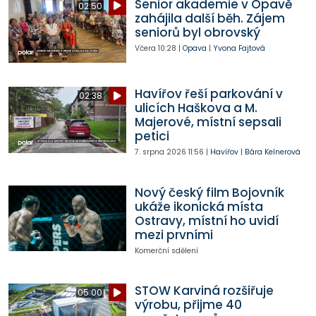
Senior akademie v Opavě
02:50
zahájila další běh. Zájem
seniorů byl obrovský
Včera
10:28
|
Opava
|
Yvona Fajtová
Havířov řeší parkování v
02:38
ulicích Haškova a M.
Majerové, místní sepsali
petici
7. srpna 2026
11:56
|
Havířov
|
Bára Kelnerová
Nový český film Bojovník
ukáže ikonická místa
Ostravy, místní ho uvidí
mezi prvními
Komerční sdělení
STOW Karviná rozšiřuje
05:00
výrobu, přijme 40