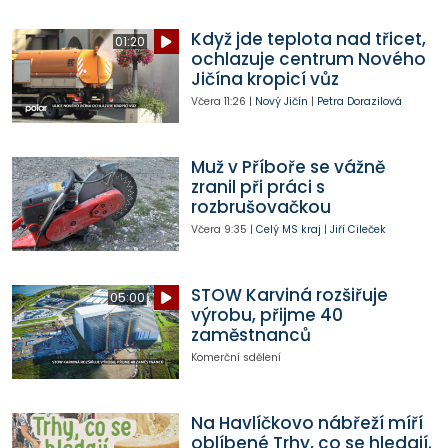
Když jde teplota nad třicet,
01:20
ochlazuje centrum Nového
Jičína kropicí vůz
Včera
11:26
|
Nový Jičín
|
Petra Dorazilová
Muž v Příboře se vážně
zranil při práci s
rozbrušovačkou
Včera
9:35
|
Celý MS kraj
|
Jiří Cileček
STOW Karviná rozšiřuje
05:00
výrobu, přijme 40
zaměstnanců
Komerční sdělení
Na Havlíčkovo nábřeží míří
oblíbené Trhy, co se hledají.