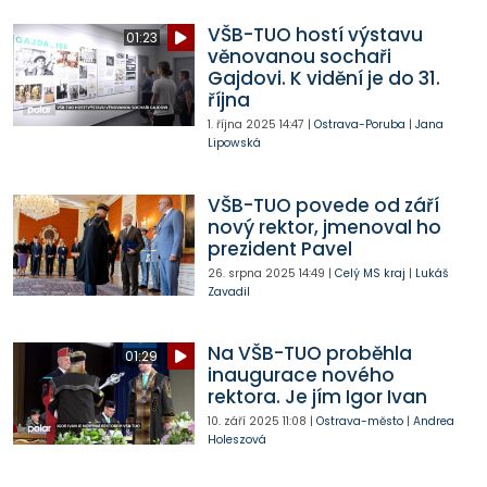
VŠB-TUO hostí výstavu
01:23
věnovanou sochaři
Gajdovi. K vidění je do 31.
října
1. října 2025
14:47
|
Ostrava-Poruba
|
Jana
Lipowská
VŠB-TUO povede od září
nový rektor, jmenoval ho
prezident Pavel
26. srpna 2025
14:49
|
Celý MS kraj
|
Lukáš
Zavadil
Na VŠB-TUO proběhla
01:29
inaugurace nového
rektora. Je jím Igor Ivan
10. září 2025
11:08
|
Ostrava-město
|
Andrea
Holeszová