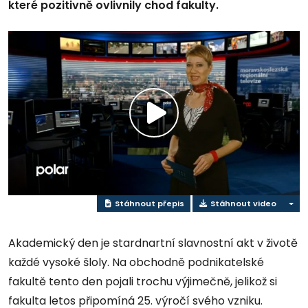
které pozitivně ovlivnily chod fakulty.
Přehrát
video
Stáhnout přepis
Stáhnout video
Akademický den je stardnartní slavnostní akt v životě
každé vysoké šloly. Na obchodně podnikatelské
fakultě tento den pojali trochu výjimečně, jelikož si
fakulta letos připomíná 25. výročí svého vzniku.