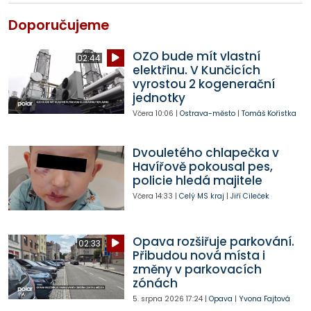
Doporučujeme
OZO bude mít vlastní
02:44
elektřinu. V Kunčicích
vyrostou 2 kogenerační
jednotky
Včera
10:06
|
Ostrava-město
|
Tomáš Kořistka
Dvouletého chlapečka v
Havířově pokousal pes,
policie hledá majitele
Včera
14:33
|
Celý MS kraj
|
Jiří Cileček
Opava rozšiřuje parkování.
02:33
Přibudou nová místa i
změny v parkovacích
zónách
5. srpna 2026
17:24
|
Opava
|
Yvona Fajtová