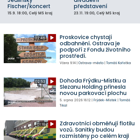
Fischer/koncert
představení
15.9.
18:00
, Celý MS kraj
23.11.
19:00
, Celý MS kraj
Proskovice chystají
02:46
odbahnění. Ostrava je
podpoří z Fondu životního
prostředí.
Včera
9:14
|
Ostrava-město
|
Tomáš Kořistka
Dohoda Frýdku-Místku a
02:53
Slezanu Holding přinesla
novou parkovací plochu
5. srpna 2026
16:12
|
Frýdek-Místek
|
Tomáš
Tikal
Zdravotníci obměňují flotilu
01:18
vozů. Sanitky budou
rozmístěny po celém kraji