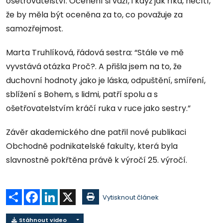
ošetřovatelství. Ocenění si váží, i když jak říká, necítí,
že by měla být oceněna za to, co považuje za
samozřejmost.
Marta Truhlíková, řádová sestra: “Stále ve mě
vyvstává otázka Proč?. A přišla jsem na to, že
duchovní hodnoty ,jako je láska, odpuštění, smíření,
sblížení s Bohem, s lidmi, patří spolu a s
ošetřovatelstvím kráčí ruka v ruce jako sestry.”
Závěr akademického dne patřil nové publikaci
Obchodně podnikatelské fakulty, která byla
slavnostně pokřtěna právě k výročí 25. výročí.
Sdílet
Facebook
LinkedIn
X
Vytisknout článek
Stáhnout video