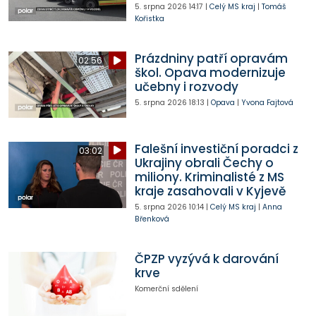
5. srpna 2026
14:17
|
Celý MS kraj
|
Tomáš
Kořistka
Prázdniny patří opravám
02:56
škol. Opava modernizuje
učebny i rozvody
5. srpna 2026
18:13
|
Opava
|
Yvona Fajtová
Falešní investiční poradci z
03:02
Ukrajiny obrali Čechy o
miliony. Kriminalisté z MS
kraje zasahovali v Kyjevě
5. srpna 2026
10:14
|
Celý MS kraj
|
Anna
Břenková
ČPZP vyzývá k darování
krve
Komerční sdělení