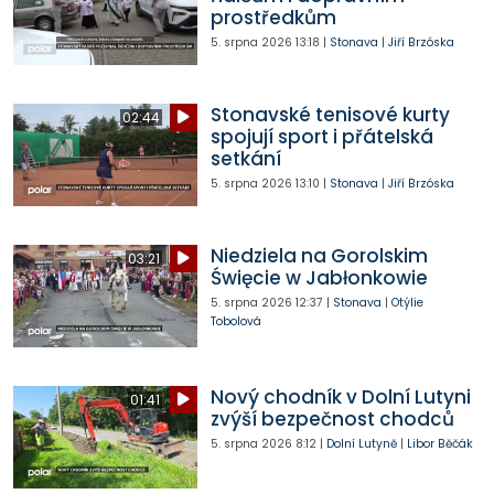
prostředkům
5. srpna 2026
13:18
|
Stonava
|
Jiří Brzóska
Stonavské tenisové kurty
02:44
spojují sport i přátelská
setkání
5. srpna 2026
13:10
|
Stonava
|
Jiří Brzóska
Niedziela na Gorolskim
03:21
Święcie w Jabłonkowie
5. srpna 2026
12:37
|
Stonava
|
Otýlie
Tobolová
Nový chodník v Dolní Lutyni
01:41
zvýší bezpečnost chodců
5. srpna 2026
8:12
|
Dolní Lutyně
|
Libor Běčák