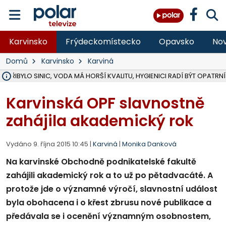
Karvinsko
Frýdeckomístecko
Opavsko
Nov
Domů
Karvinsko
Karviná
Ě PŘIBYLO SINIC, VODA MÁ HORŠÍ KVALITU, HYGIENICI RADÍ BÝT OPATRNÍ
ÚOHS DAL ZÁTORU POKUTU 100 000 ZA CHYBY V ZAKÁZCE NA OBN
AREÁL LODIČEK V KARVINÉ SE PŘIPRAVUJE NA VELKOU REKONSTRUKC
KARVINÁ ZNÁ BUDOUCÍ PODOBU AREÁLU LODIČKY V PARKU BOŽEN
MORAVSKOSLEZŠTÍ POLICISTÉ ODHALILI MEZINÁRODNÍ GANG PODVO
LÁKALI LIDI NA ZISKY Z KRYPTOMĚN, INFO A VIDEO NA POLAR.CZ
RADNÍ OSTRAVY A POSLANKYNĚ A. HOFFMANNOVÁ ZA PIRÁTY PODA
NA POSTUP MINISTERSTVA ŽIVOTNÍHO PROSTŘEDÍ V KAUZE HALDY 
MUŽ V PŘÍBOŘE SE VÁŽNĚ ZRANIL PŘI PRÁCI S ROZBRUŠOVAČKOU, I
SLEZSKÁ OSTRAVA PŘIPRAVUJE PROJEKTOVOU DOKUMENTACI PRO 
PODEZŘELÝ BALÍČEK ZASTAVIL PROVOZ NA NÁDRAŽÍ VE F-M, ČEKÁ 
CHLAPEČKA (2) V HAVÍŘOVĚ POKOUSAL PES, POLICIE HLEDÁ MAJITEL
MS KRAJ VYBUDUJE ZA 40 MILIONŮ V JABLUNKOVĚ NOVÝ MOST PŘES O
FOTBALISTA LAURI LAINE SE VRACÍ Z BANÍKU OSTRAVA NA PŮL ROK
F-M DOKONČIL VOLNOČASOVÝ AREÁL RIVKA PARK ZA 62 MILIONŮ,
Karvinská OPF slavnostně
zahájila akademický rok
Vydáno 9. října 2015 10:45 |
Karviná
|
Monika Danková
Na karvinské Obchodně podnikatelské fakultě
zahájili akademický rok a to už po pětadvacáté. A
protože jde o významné výročí, slavnostní událost
byla obohacena i o křest zbrusu nové publikace a
předávala se i ocenění významným osobnostem,