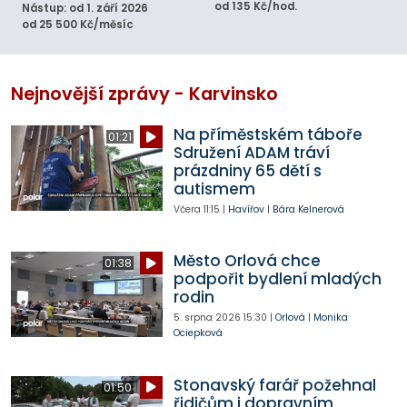
od 135 Kč/hod.
Nástup: od 1. září 2026
od 25 500 Kč/měsíc
Nejnovější zprávy - Karvinsko
Na příměstském táboře
01:21
Sdružení ADAM tráví
prázdniny 65 dětí s
autismem
Včera
11:15
|
Havířov
|
Bára Kelnerová
Město Orlová chce
01:38
podpořit bydlení mladých
rodin
5. srpna 2026
15:30
|
Orlová
|
Monika
Ociepková
Stonavský farář požehnal
01:50
řidičům i dopravním