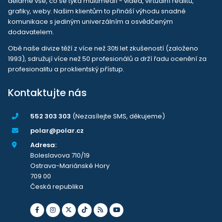
děláme vše, co se týká multimedií - videa, virtuální realitu,
grafiky, weby. Našim klientům to přináší výhodu snadné
komunikace s jediným univerzálním a osvědčeným
dodavatelem.
Obě naše divize těží z více než 30ti let zkušeností (založeno
1993), sdružují více než 50 profesionálů a drží řadu ocenění za
profesionalitu a proklientský přístup.
Kontaktujte nás
552 303 303
(Nezasílejte SMS, děkujeme)
polar@polar.cz
Adresa:
Boleslavova 710/19
Ostrava-Mariánské Hory
709 00
Česká republika