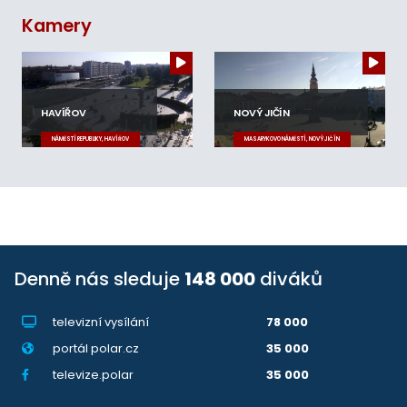
Kamery
HAVÍŘOV
NOVÝ JIČÍN
NÁMĚSTÍ REPUBLIKY, HAVÍŘOV
MASARYKOVO NÁMĚSTÍ, NOVÝ JIČÍN
Denně nás sleduje
148 000
diváků
televizní vysílání
78 000
portál polar.cz
35 000
televize.polar
35 000