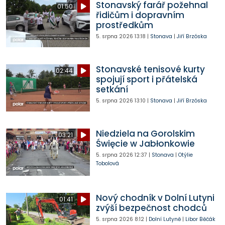
Stonavský farář požehnal
01:50
řidičům i dopravním
prostředkům
5. srpna 2026
13:18
|
Stonava
|
Jiří Brzóska
Stonavské tenisové kurty
02:44
spojují sport i přátelská
setkání
5. srpna 2026
13:10
|
Stonava
|
Jiří Brzóska
Niedziela na Gorolskim
03:21
Święcie w Jabłonkowie
5. srpna 2026
12:37
|
Stonava
|
Otýlie
Tobolová
Nový chodník v Dolní Lutyni
01:41
zvýší bezpečnost chodců
5. srpna 2026
8:12
|
Dolní Lutyně
|
Libor Běčák