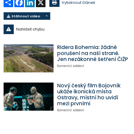
Vytisknout článek
Stáhnout video
Nahlásit chybu
Ridera Bohemia: žádné
porušení na naší straně.
Jen nezákonné šetření ČIŽP
Komerční sdělení
Nový český film Bojovník
ukáže ikonická místa
Ostravy, místní ho uvidí
mezi prvními
Komerční sdělení