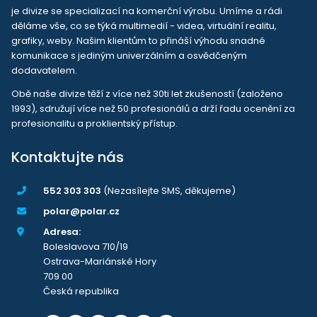
je divize se specializací na komerční výrobu. Umíme a rádi
děláme vše, co se týká multimedií - videa, virtuální realitu,
grafiky, weby. Našim klientům to přináší výhodu snadné
komunikace s jediným univerzálním a osvědčeným
dodavatelem.
Obě naše divize těží z více než 30ti let zkušeností (založeno
1993), sdružují více než 50 profesionálů a drží řadu ocenění za
profesionalitu a proklientský přístup.
Kontaktujte nás
552 303 303
(Nezasílejte SMS, děkujeme)
polar@polar.cz
Adresa:
Boleslavova 710/19
Ostrava-Mariánské Hory
709 00
Česká republika