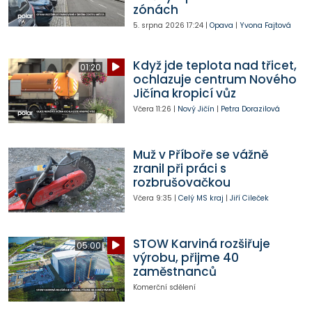
zónách
5. srpna 2026
17:24
|
Opava
|
Yvona Fajtová
Když jde teplota nad třicet,
01:20
ochlazuje centrum Nového
Jičína kropicí vůz
Včera
11:26
|
Nový Jičín
|
Petra Dorazilová
Muž v Příboře se vážně
zranil při práci s
rozbrušovačkou
Včera
9:35
|
Celý MS kraj
|
Jiří Cileček
STOW Karviná rozšiřuje
05:00
výrobu, přijme 40
zaměstnanců
Komerční sdělení