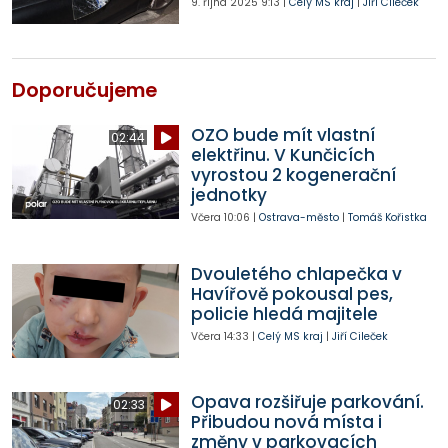
9. října 2025
9:13
|
Celý MS kraj
|
Jiří Cileček
Doporučujeme
OZO bude mít vlastní
02:44
elektřinu. V Kunčicích
vyrostou 2 kogenerační
jednotky
Včera
10:06
|
Ostrava-město
|
Tomáš Kořistka
Dvouletého chlapečka v
Havířově pokousal pes,
policie hledá majitele
Včera
14:33
|
Celý MS kraj
|
Jiří Cileček
Opava rozšiřuje parkování.
02:33
Přibudou nová místa i
změny v parkovacích