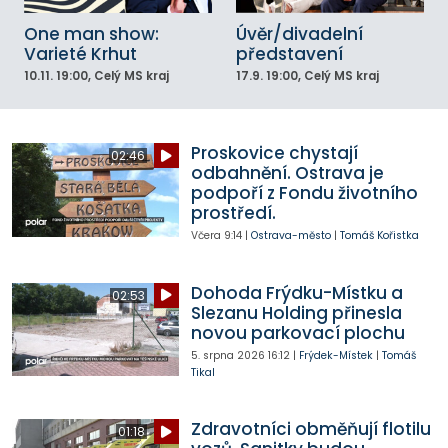
One man show:
Úvěr/divadelní
Varieté Krhut
představení
10.11.
19:00
, Celý MS kraj
17.9.
19:00
, Celý MS kraj
Proskovice chystají
02:46
odbahnění. Ostrava je
podpoří z Fondu životního
prostředí.
Včera
9:14
|
Ostrava-město
|
Tomáš Kořistka
Dohoda Frýdku-Místku a
02:53
Slezanu Holding přinesla
novou parkovací plochu
5. srpna 2026
16:12
|
Frýdek-Místek
|
Tomáš
Tikal
Zdravotníci obměňují flotilu
01:18