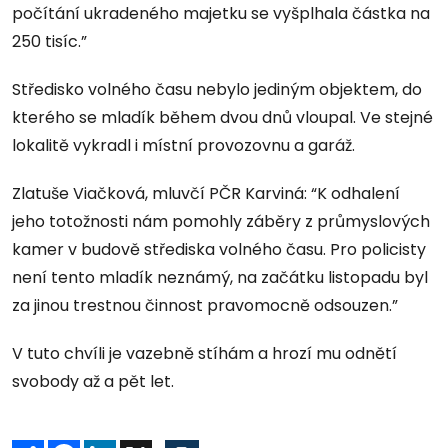
počítání ukradeného majetku se vyšplhala částka na
250 tisíc.”
Středisko volného času nebylo jediným objektem, do
kterého se mladík během dvou dnů vloupal. Ve stejné
lokalitě vykradl i místní provozovnu a garáž.
Zlatuše Viačková, mluvčí PČR Karviná: “K odhalení
jeho totožnosti nám pomohly záběry z průmyslových
kamer v budově střediska volného času. Pro policisty
není tento mladík neznámý, na začátku listopadu byl
za jinou trestnou činnost pravomocně odsouzen.”
V tuto chvíli je vazebně stíhám a hrozí mu odnětí
svobody až a pět let.
Sdílet
Facebook
LinkedIn
X