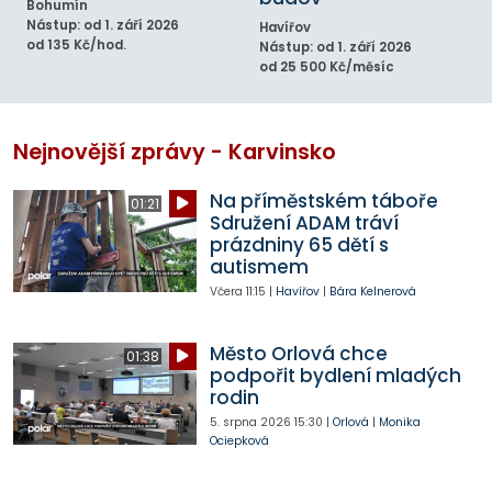
Bohumín
Nástup: od 1. září 2026
Havířov
od 135 Kč/hod.
Nástup: od 1. září 2026
od 25 500 Kč/měsíc
Nejnovější zprávy - Karvinsko
Na příměstském táboře
01:21
Sdružení ADAM tráví
prázdniny 65 dětí s
autismem
Včera
11:15
|
Havířov
|
Bára Kelnerová
Město Orlová chce
01:38
podpořit bydlení mladých
rodin
5. srpna 2026
15:30
|
Orlová
|
Monika
Ociepková