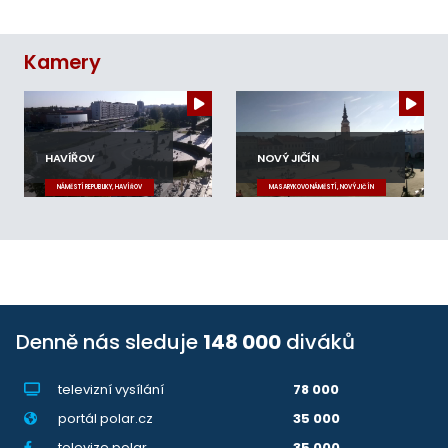
Kamery
HAVÍŘOV
NOVÝ JIČÍN
NÁMĚSTÍ REPUBLIKY, HAVÍŘOV
MASARYKOVO NÁMĚSTÍ, NOVÝ JIČÍN
Denně nás sleduje
148 000
diváků
televizní vysílání
78 000
portál polar.cz
35 000
televize.polar
35 000