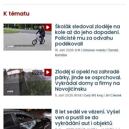
K tématu
Školák sledoval zloděje na
01:18
kole až do jeho dopadení.
Policisté mu za odvahu
poděkovali
18. září 2025
8:41
|
Ostrava-město
|
Tomáš
Kořistka
Zloděj si opekl na zahradě
00:21
párky, jinde se osprchoval.
Vykrádal domy a firmy na
Novojičínsku
5. září 2025
18:58
|
Celý MS kraj
|
Jiří Cileček
8 let seděl ve vězení. Vyšel
ven a pustil se do
vykrádání aut i objektů