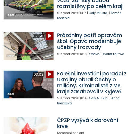
vozů. Sanitky budou
rozmístěny po celém kraji
5. srpna 2026
14:17
|
Celý MS kraj
|
Tomáš
Kořistka
Prázdniny patří opravám
02:56
škol. Opava modernizuje
učebny i rozvody
5. srpna 2026
18:13
|
Opava
|
Yvona Fajtová
Falešní investiční poradci z
03:02
Ukrajiny obrali Čechy o
miliony. Kriminalisté z MS
kraje zasahovali v Kyjevě
5. srpna 2026
10:14
|
Celý MS kraj
|
Anna
Břenková
ČPZP vyzývá k darování
krve
Komerční sdělení