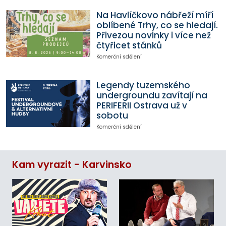
Na Havlíčkovo nábřeží míří
oblíbené Trhy, co se hledají.
Přivezou novinky i více než
čtyřicet stánků
Komerční sdělení
Legendy tuzemského
undergroundu zavítají na
PERIFERII Ostrava už v
sobotu
Komerční sdělení
Kam vyrazit - Karvinsko