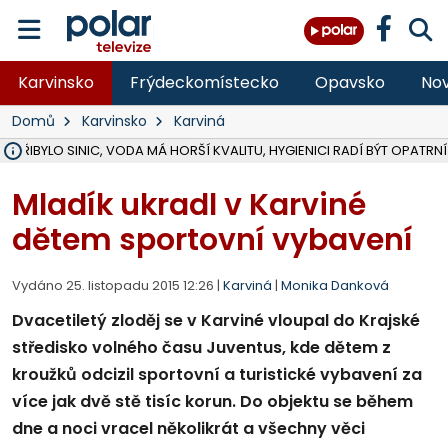
Karvinsko
Frýdeckomístecko
Opavsko
Nov
Domů
Karvinsko
Karviná
Ě PŘIBYLO SINIC, VODA MÁ HORŠÍ KVALITU, HYGIENICI RADÍ BÝT OPATRNÍ
ÚOHS DAL ZÁTORU POKUTU 100 000 ZA CHYBY V ZAKÁZCE NA OBN
AREÁL LODIČEK V KARVINÉ SE PŘIPRAVUJE NA VELKOU REKONSTRUKC
KARVINÁ ZNÁ BUDOUCÍ PODOBU AREÁLU LODIČKY V PARKU BOŽEN
MORAVSKOSLEZŠTÍ POLICISTÉ ODHALILI MEZINÁRODNÍ GANG PODVO
LÁKALI LIDI NA ZISKY Z KRYPTOMĚN, INFO A VIDEO NA POLAR.CZ
RADNÍ OSTRAVY A POSLANKYNĚ A. HOFFMANNOVÁ ZA PIRÁTY PODA
NA POSTUP MINISTERSTVA ŽIVOTNÍHO PROSTŘEDÍ V KAUZE HALDY 
MUŽ V PŘÍBOŘE SE VÁŽNĚ ZRANIL PŘI PRÁCI S ROZBRUŠOVAČKOU, I
SLEZSKÁ OSTRAVA PŘIPRAVUJE PROJEKTOVOU DOKUMENTACI PRO 
PODEZŘELÝ BALÍČEK ZASTAVIL PROVOZ NA NÁDRAŽÍ VE F-M, ČEKÁ 
CHLAPEČKA (2) V HAVÍŘOVĚ POKOUSAL PES, POLICIE HLEDÁ MAJITEL
MS KRAJ VYBUDUJE ZA 40 MILIONŮ V JABLUNKOVĚ NOVÝ MOST PŘES O
FOTBALISTA LAURI LAINE SE VRACÍ Z BANÍKU OSTRAVA NA PŮL ROK
F-M DOKONČIL VOLNOČASOVÝ AREÁL RIVKA PARK ZA 62 MILIONŮ,
Mladík ukradl v Karviné
dětem sportovní vybavení
Vydáno 25. listopadu 2015 12:26 |
Karviná
|
Monika Danková
Dvacetiletý zloděj se v Karviné vloupal do Krajské
středisko volného času Juventus, kde dětem z
kroužků odcizil sportovní a turistické vybavení za
více jak dvě stě tisíc korun. Do objektu se během
dne a noci vracel několikrát a všechny věci