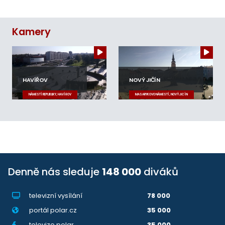
Kamery
HAVÍŘOV
NOVÝ JIČÍN
NÁMĚSTÍ REPUBLIKY, HAVÍŘOV
MASARYKOVO NÁMĚSTÍ, NOVÝ JIČÍN
Denně nás sleduje
148 000
diváků
televizní vysílání
78 000
portál polar.cz
35 000
televize.polar
35 000