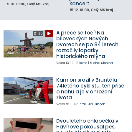
koncert
5.10.
18:00
, Celý MS kraj
15.12.
18:00
, Celý MS kraj
A přece se točí! Na
01:20
bíloveckých Nových
Dvorech se po 84 letech
roztočily lopatky
historického mlýna
Včera
13:00
|
Bílovec
|
Michal Slonina
Kamion srazil v Bruntálu
74letého cyklistu, ten přišel
o nohu a je v ohrožení
života
Včera
9:18
|
Bruntál
|
Jiří Cileček
Dvouletého chlapečka v
Havířově pokousal pes,