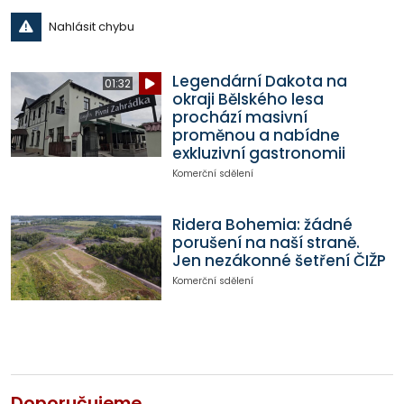
Nahlásit chybu
Legendární Dakota na
01:32
okraji Bělského lesa
prochází masivní
proměnou a nabídne
exkluzivní gastronomii
Komerční sdělení
Ridera Bohemia: žádné
porušení na naší straně.
Jen nezákonné šetření ČIŽP
Komerční sdělení
Doporučujeme