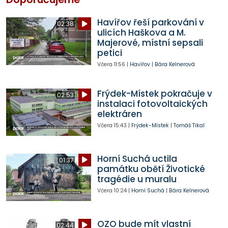
Havířov řeší parkování v
02:38
ulicích Haškova a M.
Majerové, místní sepsali
petici
Včera
11:56
|
Havířov
|
Bára Kelnerová
Frýdek-Místek pokračuje v
02:53
instalaci fotovoltaických
elektráren
Včera
15:43
|
Frýdek-Místek
|
Tomáš Tikal
Horní Suchá uctila
01:37
památku obětí Životické
tragédie u muralu
Včera
10:24
|
Horní Suchá
|
Bára Kelnerová
OZO bude mít vlastní
02:44