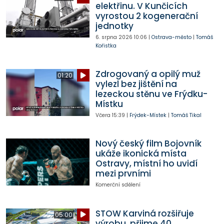
elektřinu. V Kunčicích
vyrostou 2 kogenerační
jednotky
6. srpna 2026
10:06
|
Ostrava-město
|
Tomáš
Kořistka
Zdrogovaný a opilý muž
01:20
vylezl bez jištění na
lezeckou stěnu ve Frýdku-
Místku
Včera
15:39
|
Frýdek-Místek
|
Tomáš Tikal
Nový český film Bojovník
ukáže ikonická místa
Ostravy, místní ho uvidí
mezi prvními
Komerční sdělení
STOW Karviná rozšiřuje
05:00
výrobu, přijme 40