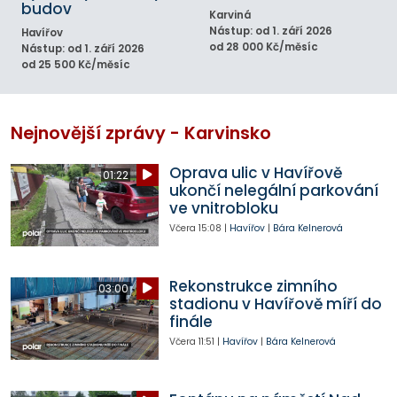
budov
Karviná
Nástup: od 1. září 2026
Havířov
od 28 000 Kč/měsíc
Nástup: od 1. září 2026
od 25 500 Kč/měsíc
Nejnovější zprávy - Karvinsko
Oprava ulic v Havířově
01:22
ukončí nelegální parkování
ve vnitrobloku
Včera
15:08
|
Havířov
|
Bára Kelnerová
Rekonstrukce zimního
03:00
stadionu v Havířově míří do
finále
Včera
11:51
|
Havířov
|
Bára Kelnerová