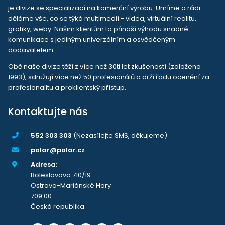
je divize se specializací na komerční výrobu. Umíme a rádi
děláme vše, co se týká multimedií - videa, virtuální realitu,
grafiky, weby. Našim klientům to přináší výhodu snadné
komunikace s jediným univerzálním a osvědčeným
dodavatelem.
Obě naše divize těží z více než 30ti let zkušeností (založeno
1993), sdružují více než 50 profesionálů a drží řadu ocenění za
profesionalitu a proklientský přístup.
Kontaktujte nás
552 303 303
(Nezasílejte SMS, děkujeme)
polar@polar.cz
Adresa:
Boleslavova 710/19
Ostrava-Mariánské Hory
709 00
Česká republika