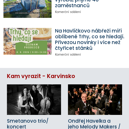
zaměstnanců
Komerční sdělení
Na Havlíčkovo nábřeží míří
oblíbené Trhy, co se hledají.
Přivezou novinky i více než
čtyřicet stánků
Komerční sdělení
Kam vyrazit - Karvinsko
Smetanovo trio/
Ondřej Havelka a
koncert
jeho Melody Makers /