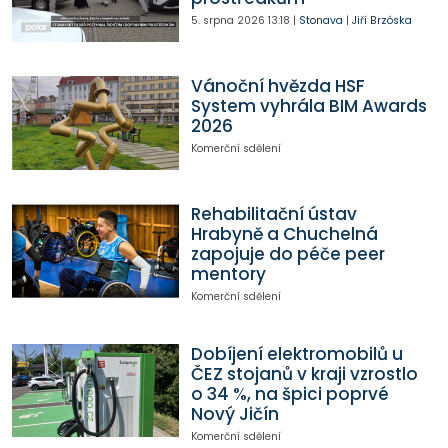
5. srpna 2026
13:18
|
Stonava
|
Jiří Brzóska
Vánoční hvězda HSF
System vyhrála BIM Awards
2026
Komerční sdělení
Rehabilitační ústav
Hrabyně a Chuchelná
zapojuje do péče peer
mentory
Komerční sdělení
Dobíjení elektromobilů u
ČEZ stojanů v kraji vzrostlo
o 34 %, na špici poprvé
Nový Jičín
Komerční sdělení