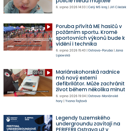
policie hledá majitele
6. srpna 2026
14:33
|
Celý MS kraj
|
Jiří Cileček
Poruba přivítá ME hasičů v
01:31
požárním sportu. Kromě
sportovních výkonů bude k
vidění i technika
6. srpna 2026
15:43
|
Ostrava-Poruba
|
Jana
Lipowská
Mariánskohorská radnice
01:56
má nový externí
defibrilátor. Může zachránit
život během několika minut
6. srpna 2026
19:04
|
Ostrava-Mariánské
hory
|
Yvona Fajtová
Legendy tuzemského
undergroundu zavítají na
PERIFERII Ostrava už v