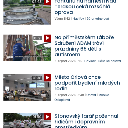
Fontánu na náměstí Nad
02:43
Terasou čeká rozsáhlá
oprava
Včera
11:42
|
Havířov
|
Bára Kelnerová
Na příměstském táboře
01:21
Sdružení ADAM tráví
prázdniny 65 dětí s
autismem
6. srpna 2026
11:15
|
Havířov
|
Bára Kelnerová
Město Orlová chce
01:38
podpořit bydlení mladých
rodin
5. srpna 2026
15:30
|
Orlová
|
Monika
Ociepková
Stonavský farář požehnal
01:50
řidičům i dopravním
prostředkům