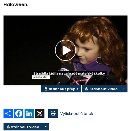
Haloween.
Přehrát
video
Stáhnout přepis
Stáhnout video
Sdílet
Facebook
LinkedIn
X
Vytisknout článek
Stáhnout video