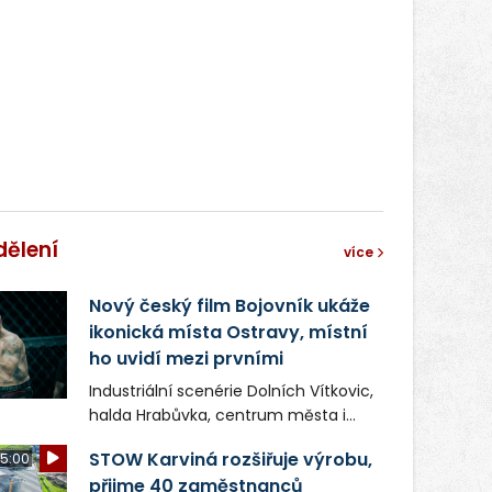
správní proces.
dělení
více
Nový český film Bojovník ukáže
ikonická místa Ostravy, místní
ho uvidí mezi prvními
Industriální scenérie Dolních Vítkovic,
halda Hrabůvka, centrum města i
další ikonická místa Ostravy se objeví
STOW Karviná rozšiřuje výrobu,
5:00
v novém filmu Bojovník, který vstoupí
přijme 40 zaměstnanců
do kin už 13. srpna. Režiséři Vojtěch