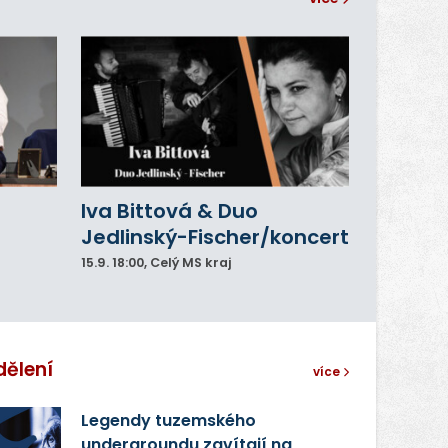
Iva Bittová & Duo
Jedlinský-Fischer/koncert
15.9.
18:00
, Celý MS kraj
dělení
více
Legendy tuzemského
undergroundu zavítají na