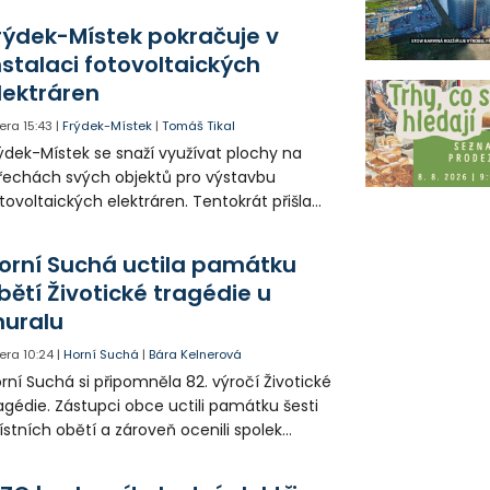
tuace se teď řeší v jednom vnitrobloku, kde
rýdek-Místek pokračuje v
 někteří obyvatelé rozhodli sepsat petici.
nstalaci fotovoltaických
lektráren
era
15:43
|
Frýdek-Místek
|
Tomáš Tikal
ýdek-Místek se snaží využívat plochy na
řechách svých objektů pro výstavbu
tovoltaických elektráren. Tentokrát přišla
da na 11. Základní školu ve Frýdku.
orní Suchá uctila památku
bětí Životické tragédie u
uralu
era
10:24
|
Horní Suchá
|
Bára Kelnerová
rní Suchá si připomněla 82. výročí Životické
agédie. Zástupci obce uctili památku šesti
stních obětí a zároveň ocenili spolek
votice Sobě za zpřístupnění informací o
agédii prostřednictvím QR kódů u