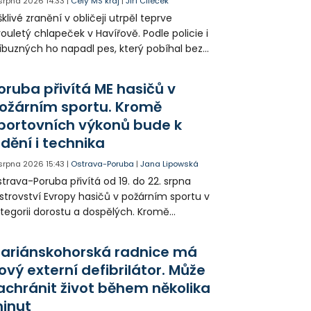
 srpna 2026
14:33
|
Celý MS kraj
|
Jiří Cileček
klivé zranění v obličeji utrpěl teprve
ouletý chlapeček v Havířově. Podle policie i
íbuzných ho napadl pes, který pobíhal bez
dítka a náhubku. Majitel psa údajně z místa
ešel. Případem už se zabývá policie, která
oruba přivítá ME hasičů v
jitele psa hledá.
ožárním sportu. Kromě
portovních výkonů bude k
idění i technika
 srpna 2026
15:43
|
Ostrava-Poruba
|
Jana Lipowská
trava-Poruba přivítá od 19. do 22. srpna
strovství Evropy hasičů v požárním sportu v
tegorii dorostu a dospělých. Kromě
ortovních výkonů budou k vidění také
ázky historické i současné techniky.
ariánskohorská radnice má
ový externí defibrilátor. Může
achránit život během několika
inut