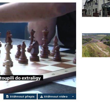
řehrát
ideo
Stáhnout přepis
Stáhnout video