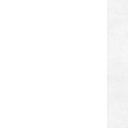
obsadil Filip Novotný ve třídě
Supersport desáté a jedenácté
místo. Maks Palmowski dokončil oba
závody kategorie Sportbike na
dvanácté příčce. Přestože výsledky
zůstaly za očekáváním týmu, důležitý
posun přineslo testování nového
aerodynamického řešení pro Aprilii
RS660, které motocykl znatelně
zrychlilo.