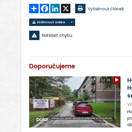
Sdílet
Facebook
LinkedIn
X
Vytisknout článek
Stáhnout video
Nahlásit chybu
Doporučujeme
H
02:38
H
s
Vč
Ha
pa
ab
ul