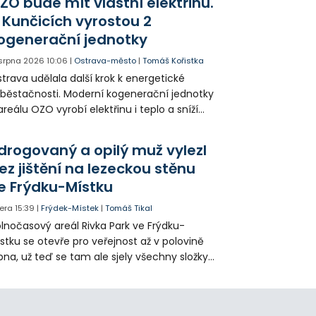
ZO bude mít vlastní elektřinu.
amátníků.
 Kunčicích vyrostou 2
ogenerační jednotky
 srpna 2026
10:06
|
Ostrava-město
|
Tomáš Kořistka
trava udělala další krok k energetické
běstačnosti. Moderní kogenerační jednotky
areálu OZO vyrobí elektřinu i teplo a sníží
klady i emise. Malou elektrárnu postaví
olia přímo v Kunčicích.
drogovaný a opilý muž vylezl
ez jištění na lezeckou stěnu
e Frýdku-Místku
era
15:39
|
Frýdek-Místek
|
Tomáš Tikal
lnočasový areál Rivka Park ve Frýdku-
stku se otevře pro veřejnost až v polovině
pna, už teď se tam ale sjely všechny složky
áchranného systému. Důvodem bylo
iknutí opilého muže pod vlivem drog do
eálu. Vyšplhal na lezeckou stěnu a nemohl