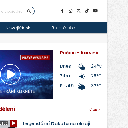
Novojičínsko
Bruntálsko
Počasí - Karviná
Dnes
24°C
Zítra
26°C
Přehrát
Pozítří
32°C
video
dělení
více
Legendární Dakota na okraji
01:32