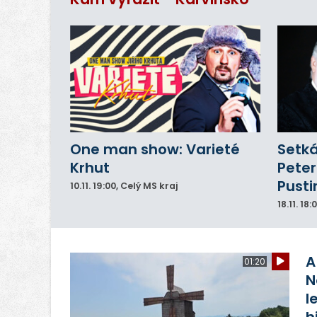
do
One man show: Varieté
Setká
Krhut
Peter
Pusti
10.11.
19:00
, Celý MS kraj
18.11.
18:
A
01:20
N
l
h