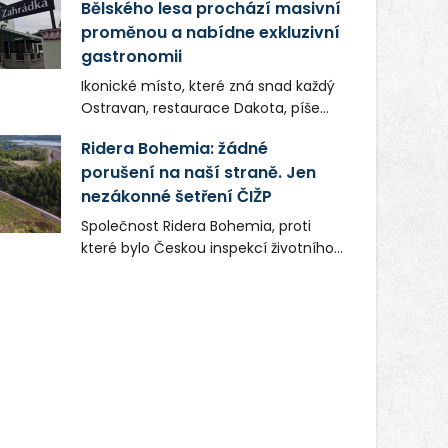
Bělského lesa prochází masivní
proměnou a nabídne exkluzivní
gastronomii
Ikonické místo, které zná snad každý
Ostravan, restaurace Dakota, píše
novou kapitolu. Silná mateřská
Ridera Bohemia: žádné
společnost Dang Investment Group
porušení na naší straně. Jen
s.r.o. investuje do projektu přes 50
nezákonné šetření ČIŽP
milionů korun. Cílem je přinést
Ostravě dva špičkové gastronomické
Společnost Ridera Bohemia, proti
koncepty, které v regionu dosud
které bylo Českou inspekcí životního
chyběly, luxusní středomořskou
prostředí (ČIŽP) čtyři roky vedeno
kuchyni a autentickou asijskou
vykonstruované řízení, při realizaci
gastronomii.
OVS na heřmanické haldě
postupovala v souladu se zákonem a
zadáním státního podniku DIAMO a v
této souvislosti nelze hovořit o
žádném odpadu. Ridera od počátku
označovala řízení ČIŽP za nezákonné
a domáhala se práva na spravedlivý