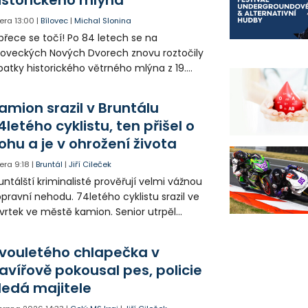
era
13:00
|
Bílovec
|
Michal Slonina
přece se točí! Po 84 letech se na
loveckých Nových Dvorech znovu roztočily
patky historického větrného mlýna z 19.
oletí. Kvůli nepříznivému větru je ale museli
zpohybovat dobrovolníci.
amion srazil v Bruntálu
4letého cyklistu, ten přišel o
ohu a je v ohrožení života
era
9:18
|
Bruntál
|
Jiří Cileček
untálští kriminalisté prověřují velmi vážnou
pravní nehodu. 74letého cyklistu srazil ve
vrtek ve městě kamion. Senior utrpěl
vastující zranění nohy a v ohrožení života
l letecky přepraven do nemocnice. Policie
vouletého chlapečka v
edá případné svědky.
avířově pokousal pes, policie
ledá majitele