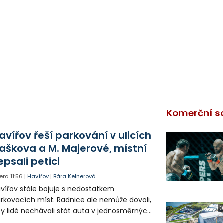
Komerční s
avířov řeší parkování v ulicích
aškova a M. Majerové, místní
epsali petici
era
11:56
|
Havířov
|
Bára Kelnerová
vířov stále bojuje s nedostatkem
rkovacích míst. Radnice ale nemůže dovoli,
0
y lidé nechávali stát auta v jednosměrných
icích, kde nezbývá místo pro průjezd IZS.