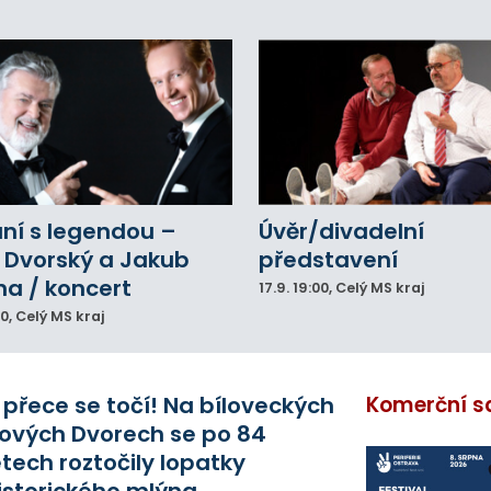
lů.
ní s legendou –
Úvěr/divadelní
 Dvorský a Jakub
představení
na / koncert
17.9.
19:00
, Celý MS kraj
00
, Celý MS kraj
 přece se točí! Na bíloveckých
Komerční s
ových Dvorech se po 84
etech roztočily lopatky
istorického mlýna