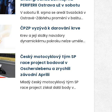
PERIFERII Ostrava už v sobotu
V sobotu 8. srpna se areál Svazácká v
Ostravě-Zábřehu promění v baštu
undergroundové a alternativní
ČPZP vyzývá k darování krve
hudby. Uskuteční se zde totiž první
ročník festivalu PERIFERIE Ostrava.
Krev a její složky navzdory
Brány areálu se otevřou půlhodinu po
dynamickému pokroku nelze uměle
poledni, na příchozí čekají koncerty,
vyrobit. Zdravotnictví se tudíž bez
autorská čtení a rozhovory.
ochoty lidí darovat tuto
Český motocyklový tým SP
Vstupenky v ceně 450 Kč jsou v
nenahraditelnou tělní tekutinu
prodeji.
race project bodoval v
neobejde. Naléhavá potřeba doplnit
Oscherslebenu a zrychlil
krevní zásoby nastává vždy v létě,
kdy stoupá počet úrazů. Česká
závodní Aprilii
průmyslová zdravotní pojišťovna
Mladý český motocyklový tým SP
(ČPZP) apeluje na všechny, kteří se
race project získal další body v
těší dobrému zdraví, aby se stali
mezinárodním šampionátu EURO
pravidelnými dárci krve.
MOTO. Při závodním víkendu, který se
konal od 31. července do 2. srpna na
německém okruhu Oschersleben,