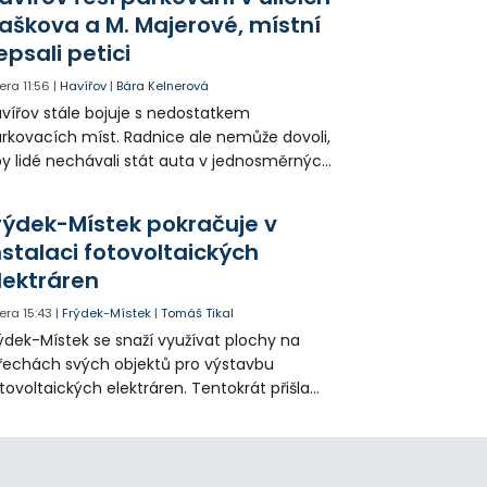
solventi certifikáty o absolvování studia a
aškova a M. Majerové, místní
obné dárky.
epsali petici
era
11:56
|
Havířov
|
Bára Kelnerová
vířov stále bojuje s nedostatkem
rkovacích míst. Radnice ale nemůže dovoli,
y lidé nechávali stát auta v jednosměrných
icích, kde nezbývá místo pro průjezd IZS.
tuace se teď řeší v jednom vnitrobloku, kde
rýdek-Místek pokračuje v
 někteří obyvatelé rozhodli sepsat petici.
nstalaci fotovoltaických
lektráren
era
15:43
|
Frýdek-Místek
|
Tomáš Tikal
ýdek-Místek se snaží využívat plochy na
řechách svých objektů pro výstavbu
tovoltaických elektráren. Tentokrát přišla
da na 11. Základní školu ve Frýdku.