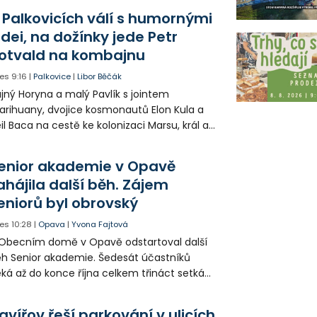
odníku. Motorkář utrpěl velmi vážná
 Palkovicích válí s humornými
anění a byl letecky přepraven do
idei, na dožínky jede Petr
emocnice.
otvald na kombajnu
es
9:16
|
Palkovice
|
Libor Běčák
jný Horyna a malý Pavlík s jointem
rihuany, dvojice kosmonautů Elon Kula a
il Baca na cestě ke kolonizaci Marsu, král a
šek a mnoho dalších postav už při
opagaci Palkovic ztvárnili starosta Radim
enior akademie v Opavě
ča a místostarosta David Kula.
ahájila další běh. Zájem
eniorů byl obrovský
es
10:28
|
Opava
|
Yvona Fajtová
Obecním domě v Opavě odstartoval další
h Senior akademie. Šedesát účastníků
ká až do konce října celkem třináct setkání
ných odborných přednášek i poznávání
sta. Na závěr převezmou úspěšní
avířov řeší parkování v ulicích