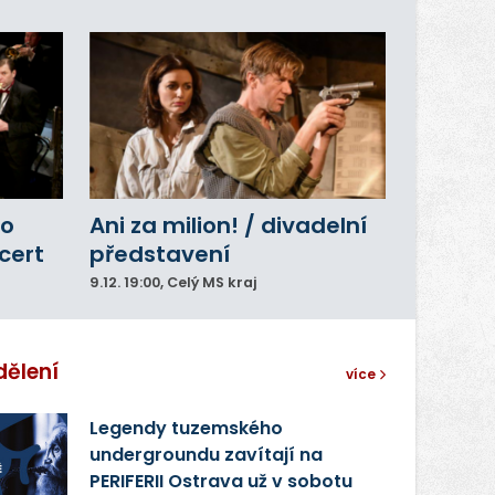
ho
Ani za milion! / divadelní
cert
představení
9.12.
19:00
, Celý MS kraj
dělení
více
Legendy tuzemského
undergroundu zavítají na
PERIFERII Ostrava už v sobotu