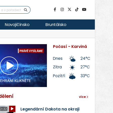
Novojičínsko
Bruntálsko
Počasí - Karviná
Dnes
24°C
Zítra
27°C
Přehrát
Pozítří
33°C
video
dělení
více
Legendární Dakota na okraji
01:32