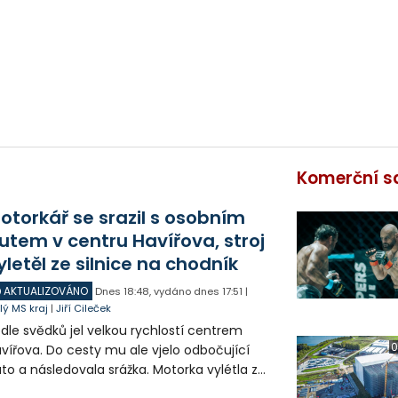
Komerční s
otorkář se srazil s osobním
utem v centru Havířova, stroj
yletěl ze silnice na chodník
AKTUALIZOVÁNO
Dnes
18:48
,
vydáno dnes
17:51
|
lý MS kraj
|
Jiří Cileček
dle svědků jel velkou rychlostí centrem
0
vířova. Do cesty mu ale vjelo odbočující
to a následovala srážka. Motorka vylétla ze
lnice, prorazila zábradlí a stroj skončil na