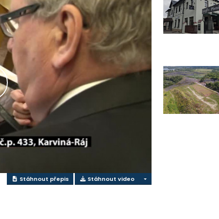
řehrát
ideo
Stáhnout přepis
Stáhnout video