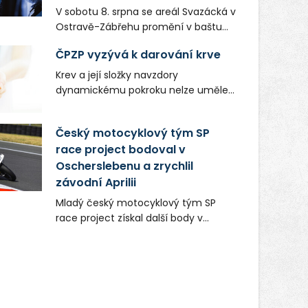
V sobotu 8. srpna se areál Svazácká v
Ostravě-Zábřehu promění v baštu
undergroundové a alternativní
ČPZP vyzývá k darování krve
hudby. Uskuteční se zde totiž první
ročník festivalu PERIFERIE Ostrava.
Krev a její složky navzdory
Brány areálu se otevřou půlhodinu po
dynamickému pokroku nelze uměle
poledni, na příchozí čekají koncerty,
vyrobit. Zdravotnictví se tudíž bez
autorská čtení a rozhovory.
ochoty lidí darovat tuto
Český motocyklový tým SP
Vstupenky v ceně 450 Kč jsou v
nenahraditelnou tělní tekutinu
prodeji.
race project bodoval v
neobejde. Naléhavá potřeba doplnit
Oscherslebenu a zrychlil
krevní zásoby nastává vždy v létě,
kdy stoupá počet úrazů. Česká
závodní Aprilii
průmyslová zdravotní pojišťovna
Mladý český motocyklový tým SP
(ČPZP) apeluje na všechny, kteří se
race project získal další body v
těší dobrému zdraví, aby se stali
mezinárodním šampionátu EURO
pravidelnými dárci krve.
MOTO. Při závodním víkendu, který se
konal od 31. července do 2. srpna na
německém okruhu Oschersleben,
obsadil Filip Novotný ve třídě