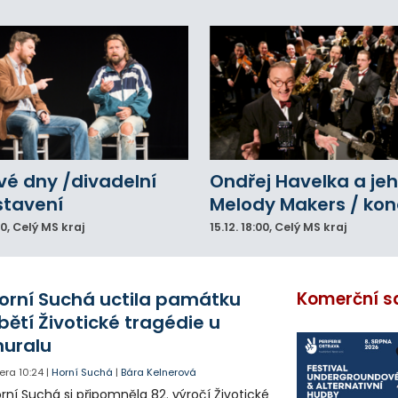
vé dny /divadelní
Ondřej Havelka a je
stavení
Melody Makers / kon
00
, Celý MS kraj
15.12.
18:00
, Celý MS kraj
orní Suchá uctila památku
Komerční s
bětí Životické tragédie u
uralu
era
10:24
|
Horní Suchá
|
Bára Kelnerová
rní Suchá si připomněla 82. výročí Životické