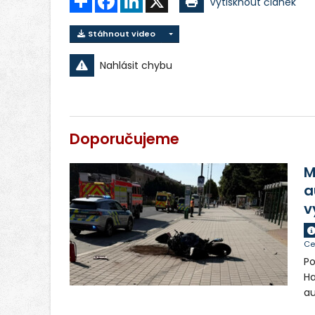
Vytisknout článek
Stáhnout video
Nahlásit chybu
Doporučujeme
M
a
v
Ce
Po
Ha
au
si