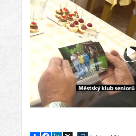
P
v
Sdílet
Facebook
LinkedIn
X