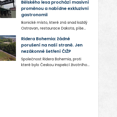
Bělského lesa prochází masivní
proměnou a nabídne exkluzivní
gastronomii
Ikonické místo, které zná snad každý
Ostravan, restaurace Dakota, píše
novou kapitolu. Silná mateřská
Ridera Bohemia: žádné
společnost Dang Investment Group
porušení na naší straně. Jen
s.r.o. investuje do projektu přes 50
nezákonné šetření ČIŽP
milionů korun. Cílem je přinést
Ostravě dva špičkové gastronomické
Společnost Ridera Bohemia, proti
koncepty, které v regionu dosud
které bylo Českou inspekcí životního
chyběly, luxusní středomořskou
prostředí (ČIŽP) čtyři roky vedeno
kuchyni a autentickou asijskou
vykonstruované řízení, při realizaci
gastronomii.
OVS na heřmanické haldě
postupovala v souladu se zákonem a
zadáním státního podniku DIAMO a v
této souvislosti nelze hovořit o
žádném odpadu. Ridera od počátku
označovala řízení ČIŽP za nezákonné
a domáhala se práva na spravedlivý