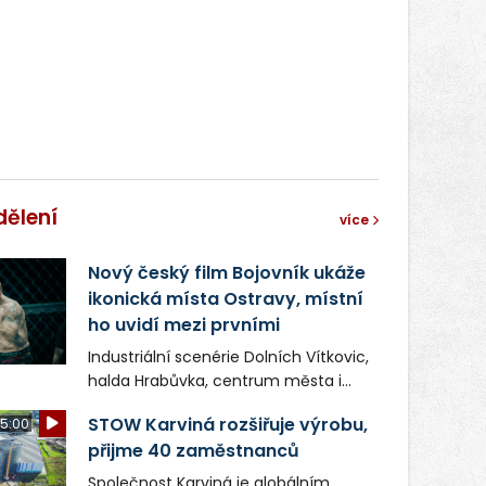
správní proces.
dělení
více
Nový český film Bojovník ukáže
ikonická místa Ostravy, místní
ho uvidí mezi prvními
Industriální scenérie Dolních Vítkovic,
halda Hrabůvka, centrum města i
další ikonická místa Ostravy se objeví
STOW Karviná rozšiřuje výrobu,
5:00
v novém filmu Bojovník, který vstoupí
přijme 40 zaměstnanců
do kin už 13. srpna. Režiséři Vojtěch
Frič a Tomáš Dianiška si
Společnost Karviná je globálním