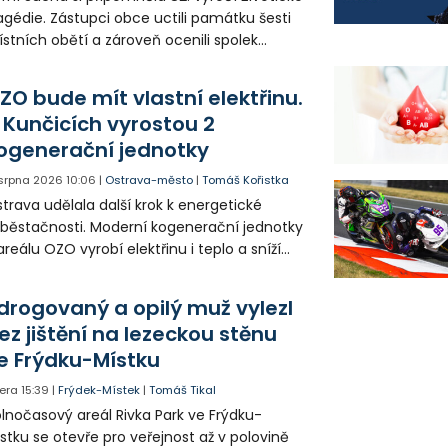
agédie. Zástupci obce uctili památku šesti
stních obětí a zároveň ocenili spolek
votice Sobě za zpřístupnění informací o
agédii prostřednictvím QR kódů u
ZO bude mít vlastní elektřinu.
amátníků.
 Kunčicích vyrostou 2
ogenerační jednotky
 srpna 2026
10:06
|
Ostrava-město
|
Tomáš Kořistka
trava udělala další krok k energetické
běstačnosti. Moderní kogenerační jednotky
areálu OZO vyrobí elektřinu i teplo a sníží
klady i emise. Malou elektrárnu postaví
olia přímo v Kunčicích.
drogovaný a opilý muž vylezl
ez jištění na lezeckou stěnu
e Frýdku-Místku
era
15:39
|
Frýdek-Místek
|
Tomáš Tikal
lnočasový areál Rivka Park ve Frýdku-
stku se otevře pro veřejnost až v polovině