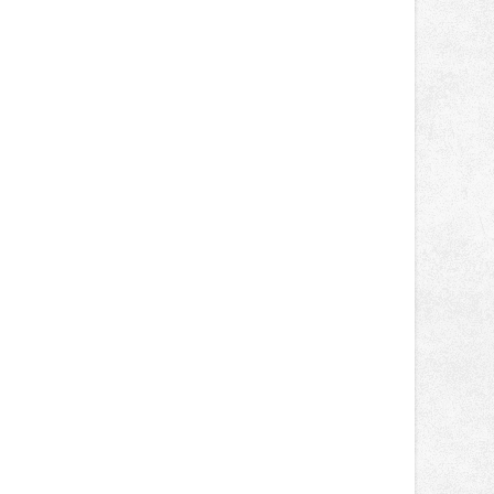
Supersport desáté a jedenácté
místo. Maks Palmowski dokončil oba
závody kategorie Sportbike na
dvanácté příčce. Přestože výsledky
zůstaly za očekáváním týmu, důležitý
posun přineslo testování nového
aerodynamického řešení pro Aprilii
RS660, které motocykl znatelně
zrychlilo.