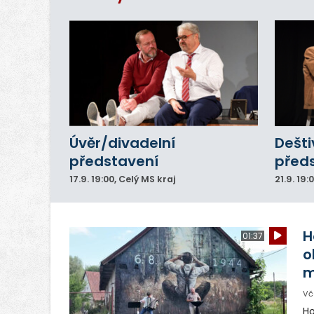
Úvěr/divadelní
Dešti
představení
před
17.9.
19:00
, Celý MS kraj
21.9.
19:
H
01:37
o
m
Vč
Ho