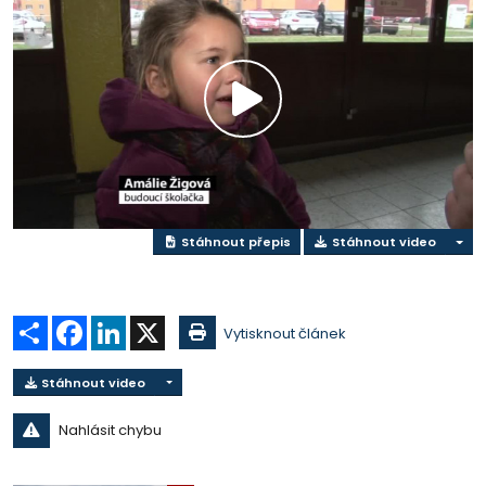
Přehrát
video
Stáhnout přepis
Stáhnout video
Sdílet
Facebook
LinkedIn
X
Vytisknout článek
Stáhnout video
Nahlásit chybu