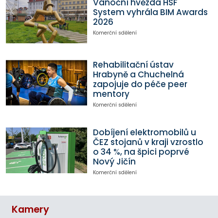
Vánoční hvězda HSF
System vyhrála BIM Awards
2026
Komerční sdělení
Rehabilitační ústav
Hrabyně a Chuchelná
zapojuje do péče peer
mentory
Komerční sdělení
Dobíjení elektromobilů u
ČEZ stojanů v kraji vzrostlo
o 34 %, na špici poprvé
Nový Jičín
Komerční sdělení
Kamery