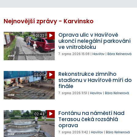
Nejnovější zprávy - Karvinsko
Oprava ulic v Havířově
01:22
ukončí nelegální parkování
ve vnitrobloku
7. srpna 2026
15:08
|
Havířov
|
Bára Kelnerová
Rekonstrukce zimního
03:00
stadionu v Havířově míří do
finále
7. srpna 2026
11:51
|
Havířov
|
Bára Kelnerová
Fontánu na náměstí Nad
02:43
Terasou čeká rozsáhlá
oprava
7. srpna 2026
11:42
|
Havířov
|
Bára Kelnerová