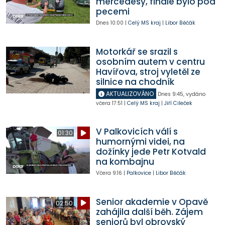
mercedesy, finále bylo pod
pecemi
Dnes
10:00
|
Celý MS kraj
|
Libor Běčák
Motorkář se srazil s
osobním autem v centru
Havířova, stroj vyletěl ze
silnice na chodník
AKTUALIZOVÁNO
Dnes
9:45
,
vydáno
včera
17:51
|
Celý MS kraj
|
Jiří Cileček
V Palkovicích válí s
01:30
humornými videi, na
dožínky jede Petr Kotvald
na kombajnu
Včera
9:16
|
Palkovice
|
Libor Běčák
Senior akademie v Opavě
02:50
zahájila další běh. Zájem
seniorů byl obrovský