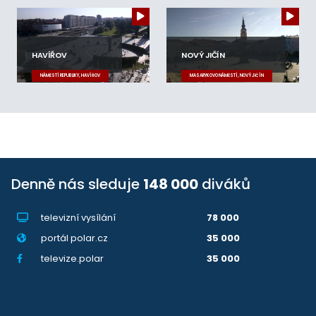
HAVÍŘOV
NOVÝ JIČÍN
NÁMĚSTÍ REPUBLIKY, HAVÍŘOV
MASARYKOVO NÁMĚSTÍ, NOVÝ JIČÍN
Denně nás sleduje
148 000
diváků
televizní vysílání
78 000
portál polar.cz
35 000
televize.polar
35 000