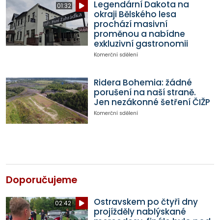
Legendární Dakota na
01:32
okraji Bělského lesa
prochází masivní
proměnou a nabídne
exkluzivní gastronomii
Komerční sdělení
Ridera Bohemia: žádné
porušení na naší straně.
Jen nezákonné šetření ČIŽP
Komerční sdělení
Doporučujeme
Ostravskem po čtyři dny
02:42
projížděly nablýskané