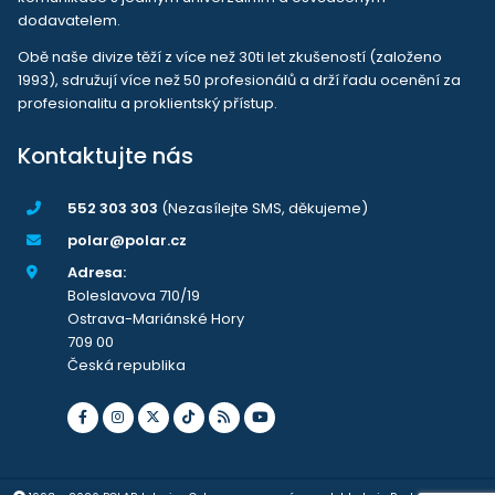
dodavatelem.
Obě naše divize těží z více než 30ti let zkušeností (založeno
1993), sdružují více než 50 profesionálů a drží řadu ocenění za
profesionalitu a proklientský přístup.
Kontaktujte nás
552 303 303
(Nezasílejte SMS, děkujeme)
polar@polar.cz
Adresa:
Boleslavova 710/19
Ostrava-Mariánské Hory
709 00
Česká republika