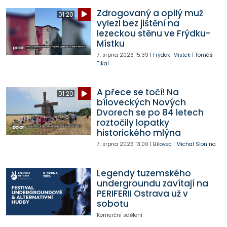
Zdrogovaný a opilý muž
01:20
vylezl bez jištění na
lezeckou stěnu ve Frýdku-
Místku
7. srpna 2026
15:39
|
Frýdek-Místek
|
Tomáš
Tikal
A přece se točí! Na
01:20
bíloveckých Nových
Dvorech se po 84 letech
roztočily lopatky
historického mlýna
7. srpna 2026
13:00
|
Bílovec
|
Michal Slonina
Legendy tuzemského
undergroundu zavítají na
PERIFERII Ostrava už v
sobotu
Komerční sdělení