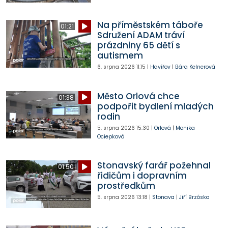
Na příměstském táboře
01:21
Sdružení ADAM tráví
prázdniny 65 dětí s
autismem
6. srpna 2026
11:15
|
Havířov
|
Bára Kelnerová
Město Orlová chce
01:38
podpořit bydlení mladých
rodin
5. srpna 2026
15:30
|
Orlová
|
Monika
Ociepková
Stonavský farář požehnal
01:50
řidičům i dopravním
prostředkům
5. srpna 2026
13:18
|
Stonava
|
Jiří Brzóska