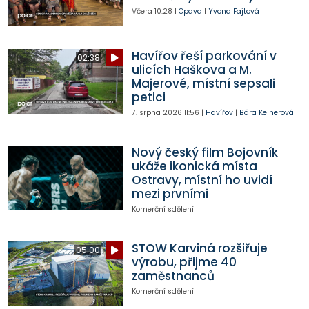
Včera
10:28
|
Opava
|
Yvona Fajtová
Havířov řeší parkování v
02:38
ulicích Haškova a M.
Majerové, místní sepsali
petici
7. srpna 2026
11:56
|
Havířov
|
Bára Kelnerová
Nový český film Bojovník
ukáže ikonická místa
Ostravy, místní ho uvidí
mezi prvními
Komerční sdělení
STOW Karviná rozšiřuje
05:00
výrobu, přijme 40
zaměstnanců
Komerční sdělení