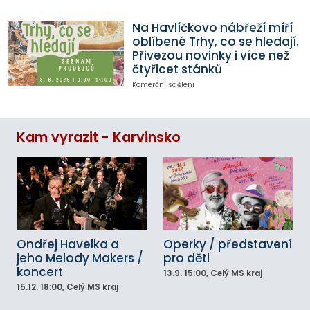
Na Havlíčkovo nábřeží míří
oblíbené Trhy, co se hledají.
Přivezou novinky i více než
čtyřicet stánků
Komerční sdělení
Kam vyrazit - Karvinsko
Ondřej Havelka a
Operky / představení
jeho Melody Makers /
pro děti
koncert
13.9.
15:00
, Celý MS kraj
15.12.
18:00
, Celý MS kraj