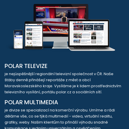
POLAR TELEVIZE
je nejúspěšnější regionální televizní společnost v ČR. Naše
štáby denně přinášejí reportáže z měst a obcí
Moravskoslezského kraje. Vysíláme je k lidem prostřednictvím
televizního vysílání, portálu polar.cz a sociálních sítí.
POLAR MULTIMEDIA
je divize se specializací na komerční výrobu. Umíme a rádi
děláme vše, co se týká multimedií - videa, virtuální realitu,
grafiky, weby. Našim klientům to přináší výhodu snadné
komunikace s jediným univerzálním a osvědčeným