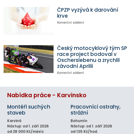
ČPZP vyzývá k darování
krve
Komerční sdělení
Český motocyklový tým SP
race project bodoval v
Oscherslebenu a zrychlil
závodní Aprilii
Komerční sdělení
Nabídka práce - Karvinsko
Montéři suchých
Pracovníci ostrahy,
staveb
strážní
Karviná
Bohumín
Nástup: od 1. září 2026
Nástup: od 1. září 2026
od 28 000 Kč/měsíc
od 135 Kč/hod.