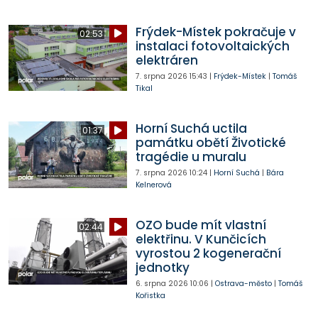
Frýdek-Místek pokračuje v
02:53
instalaci fotovoltaických
elektráren
7. srpna 2026
15:43
|
Frýdek-Místek
|
Tomáš
Tikal
Horní Suchá uctila
01:37
památku obětí Životické
tragédie u muralu
7. srpna 2026
10:24
|
Horní Suchá
|
Bára
Kelnerová
OZO bude mít vlastní
02:44
elektřinu. V Kunčicích
vyrostou 2 kogenerační
jednotky
6. srpna 2026
10:06
|
Ostrava-město
|
Tomáš
Kořistka