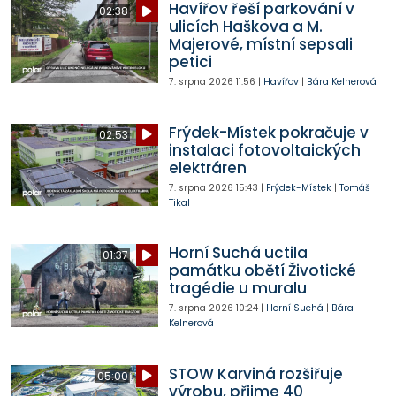
Havířov řeší parkování v
02:38
ulicích Haškova a M.
Majerové, místní sepsali
petici
7. srpna 2026
11:56
|
Havířov
|
Bára Kelnerová
Frýdek-Místek pokračuje v
02:53
instalaci fotovoltaických
elektráren
7. srpna 2026
15:43
|
Frýdek-Místek
|
Tomáš
Tikal
Horní Suchá uctila
01:37
památku obětí Životické
tragédie u muralu
7. srpna 2026
10:24
|
Horní Suchá
|
Bára
Kelnerová
STOW Karviná rozšiřuje
05:00
výrobu, přijme 40