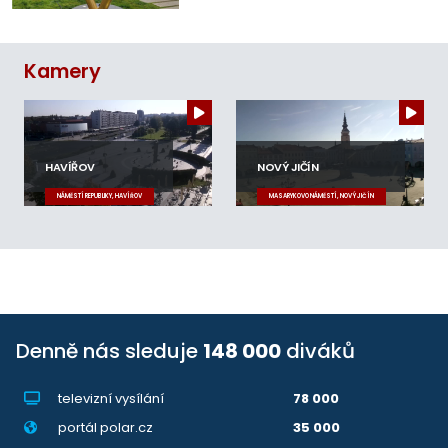
Kamery
HAVÍŘOV
NOVÝ JIČÍN
NÁMĚSTÍ REPUBLIKY, HAVÍŘOV
MASARYKOVO NÁMĚSTÍ, NOVÝ JIČÍN
Denně nás sleduje
148 000
diváků
televizní vysílání
78 000
portál polar.cz
35 000