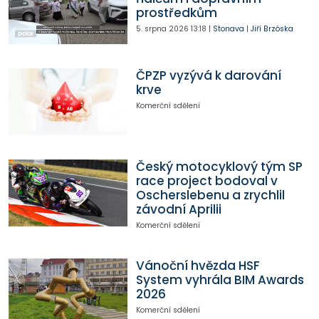
prostředkům
5. srpna 2026
13:18
|
Stonava
|
Jiří Brzóska
ČPZP vyzývá k darování
krve
Komerční sdělení
Český motocyklový tým SP
race project bodoval v
Oscherslebenu a zrychlil
závodní Aprilii
Komerční sdělení
Vánoční hvězda HSF
System vyhrála BIM Awards
2026
Komerční sdělení