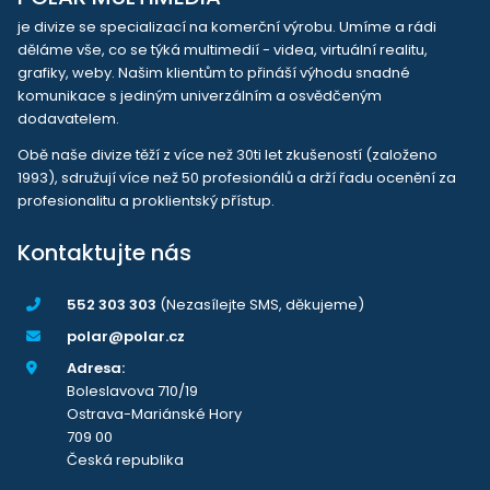
je divize se specializací na komerční výrobu. Umíme a rádi
děláme vše, co se týká multimedií - videa, virtuální realitu,
grafiky, weby. Našim klientům to přináší výhodu snadné
komunikace s jediným univerzálním a osvědčeným
dodavatelem.
Obě naše divize těží z více než 30ti let zkušeností (založeno
1993), sdružují více než 50 profesionálů a drží řadu ocenění za
profesionalitu a proklientský přístup.
Kontaktujte nás
552 303 303
(Nezasílejte SMS, děkujeme)
polar@polar.cz
Adresa:
Boleslavova 710/19
Ostrava-Mariánské Hory
709 00
Česká republika