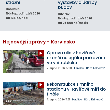
strážní
výstavby a údržby
budov
Bohumín
Nástup: od 1. září 2026
Havířov
od 135 Kč/hod.
Nástup: od 1. září 2026
od 25 500 Kč/měsíc
Nejnovější zprávy - Karvinsko
Oprava ulic v Havířově
01:22
ukončí nelegální parkování
ve vnitrobloku
7. srpna 2026
15:08
|
Havířov
|
Bára Kelnerová
Rekonstrukce zimního
03:00
stadionu v Havířově míří do
finále
7. srpna 2026
11:51
|
Havířov
|
Bára Kelnerová