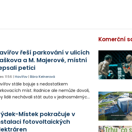
Komerční s
avířov řeší parkování v ulicích
aškova a M. Majerové, místní
epsali petici
es
11:56
|
Havířov
|
Bára Kelnerová
vířov stále bojuje s nedostatkem
rkovacích míst. Radnice ale nemůže dovoli,
0
y lidé nechávali stát auta v jednosměrných
icích, kde nezbývá místo pro průjezd IZS.
tuace se teď řeší v jednom vnitrobloku, kde
rýdek-Místek pokračuje v
 někteří obyvatelé rozhodli sepsat petici.
nstalaci fotovoltaických
lektráren