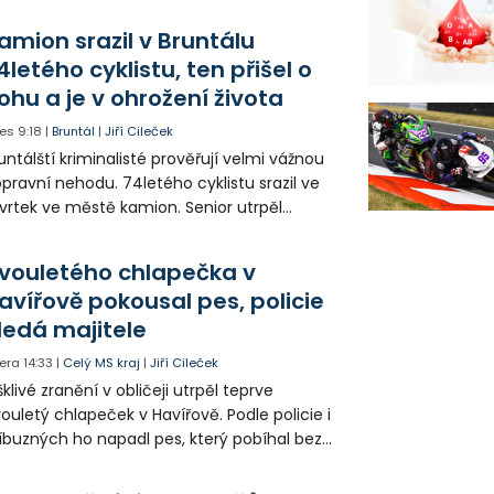
oletí. Kvůli nepříznivému větru je ale museli
zpohybovat dobrovolníci.
amion srazil v Bruntálu
4letého cyklistu, ten přišel o
ohu a je v ohrožení života
es
9:18
|
Bruntál
|
Jiří Cileček
untálští kriminalisté prověřují velmi vážnou
pravní nehodu. 74letého cyklistu srazil ve
vrtek ve městě kamion. Senior utrpěl
vastující zranění nohy a v ohrožení života
l letecky přepraven do nemocnice. Policie
vouletého chlapečka v
edá případné svědky.
avířově pokousal pes, policie
ledá majitele
era
14:33
|
Celý MS kraj
|
Jiří Cileček
klivé zranění v obličeji utrpěl teprve
ouletý chlapeček v Havířově. Podle policie i
íbuzných ho napadl pes, který pobíhal bez
dítka a náhubku. Majitel psa údajně z místa
ešel. Případem už se zabývá policie, která