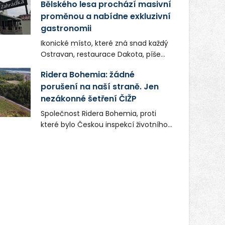
Bělského lesa prochází masivní
proměnou a nabídne exkluzivní
gastronomii
Ikonické místo, které zná snad každý
Ostravan, restaurace Dakota, píše
novou kapitolu. Silná mateřská
Ridera Bohemia: žádné
společnost Dang Investment Group
porušení na naší straně. Jen
s.r.o. investuje do projektu přes 50
nezákonné šetření ČIŽP
milionů korun. Cílem je přinést
Ostravě dva špičkové gastronomické
Společnost Ridera Bohemia, proti
koncepty, které v regionu dosud
které bylo Českou inspekcí životního
chyběly, luxusní středomořskou
prostředí (ČIŽP) čtyři roky vedeno
kuchyni a autentickou asijskou
vykonstruované řízení, při realizaci
gastronomii.
OVS na heřmanické haldě
postupovala v souladu se zákonem a
zadáním státního podniku DIAMO a v
této souvislosti nelze hovořit o
žádném odpadu. Ridera od počátku
označovala řízení ČIŽP za nezákonné
a domáhala se práva na spravedlivý