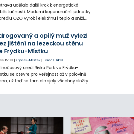
trava udělala další krok k energetické
běstačnosti. Moderní kogenerační jednotky
areálu OZO vyrobí elektřinu i teplo a sníží
klady i emise. Malou elektrárnu postaví
olia přímo v Kunčicích.
drogovaný a opilý muž vylezl
ez jištění na lezeckou stěnu
e Frýdku-Místku
es
15:39
|
Frýdek-Místek
|
Tomáš Tikal
lnočasový areál Rivka Park ve Frýdku-
stku se otevře pro veřejnost až v polovině
pna, už teď se tam ale sjely všechny složky
áchranného systému. Důvodem bylo
iknutí opilého muže pod vlivem drog do
eálu. Vyšplhal na lezeckou stěnu a nemohl
lů.