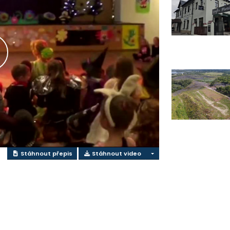
řehrát
ideo
Stáhnout přepis
Stáhnout video