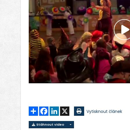
P
v
Sdílet
Facebook
LinkedIn
X
Vytisknout článek
Stáhnout video