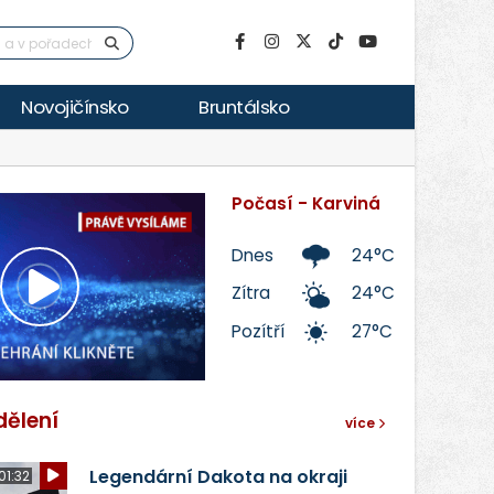
Novojičínsko
Bruntálsko
Počasí - Karviná
Dnes
24°C
Zítra
24°C
Přehrát
Pozítří
27°C
video
dělení
více
Legendární Dakota na okraji
01:32