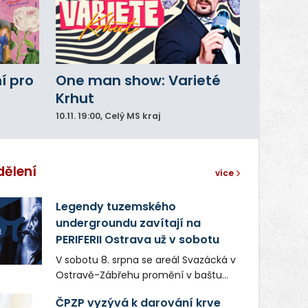
í pro
One man show: Varieté
Krhut
10.11.
19:00
, Celý MS kraj
dělení
více
Legendy tuzemského
undergroundu zavítají na
PERIFERII Ostrava už v sobotu
V sobotu 8. srpna se areál Svazácká v
Ostravě-Zábřehu promění v baštu
undergroundové a alternativní
ČPZP vyzývá k darování krve
hudby. Uskuteční se zde totiž první