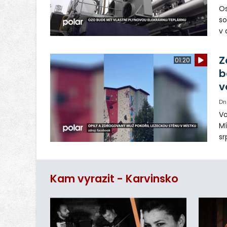
Os
so
v 
ná
Ve
Z
01:20
b
v
Dn
Vo
Mí
sr
z
vn
ar
Kam vyrazit - Karvinsko
do