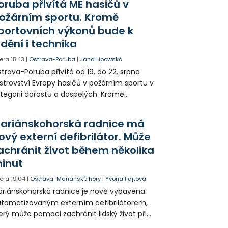
oruba přivítá ME hasičů v
jitele psa hledá.
ožárním sportu. Kromě
portovních výkonů bude k
idění i technika
era
15:43
|
Ostrava-Poruba
|
Jana Lipowská
trava-Poruba přivítá od 19. do 22. srpna
strovství Evropy hasičů v požárním sportu v
tegorii dorostu a dospělých. Kromě
ortovních výkonů budou k vidění také
ázky historické i současné techniky.
ariánskohorská radnice má
ový externí defibrilátor. Může
achránit život během několika
inut
era
19:04
|
Ostrava-Mariánské hory
|
Yvona Fajtová
riánskohorská radnice je nově vybavena
tomatizovaným externím defibrilátorem,
erý může pomoci zachránit lidský život při
hlé zástavě srdce. Přístroj je určený k