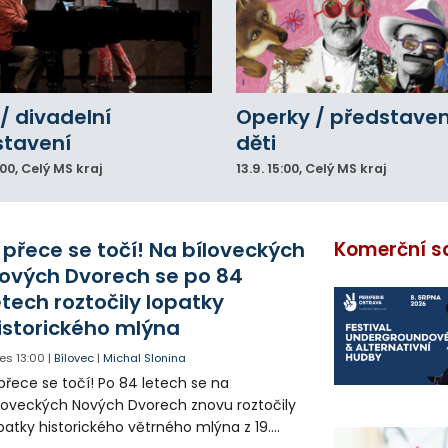
/ divadelní
Operky / představen
stavení
děti
:00
, Celý MS kraj
13.9.
15:00
, Celý MS kraj
 přece se točí! Na bíloveckých
Komerční s
ových Dvorech se po 84
etech roztočily lopatky
istorického mlýna
es
13:00
|
Bílovec
|
Michal Slonina
přece se točí! Po 84 letech se na
loveckých Nových Dvorech znovu roztočily
patky historického větrného mlýna z 19.