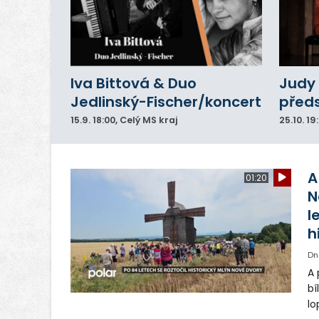
Iva Bittová & Duo
Judy 
Jedlinský-Fischer/koncert
před
15.9.
18:00
, Celý MS kraj
25.10.
19
A
01:20
N
l
h
Dn
A 
bí
lo