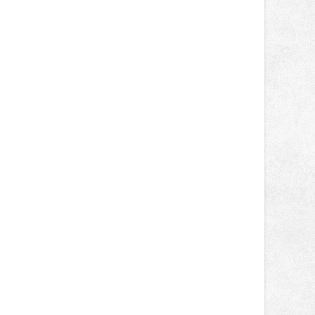
zůstaly za očekáváním týmu, důležitý
posun přineslo testování nového
aerodynamického řešení pro Aprilii
RS660, které motocykl znatelně
zrychlilo.