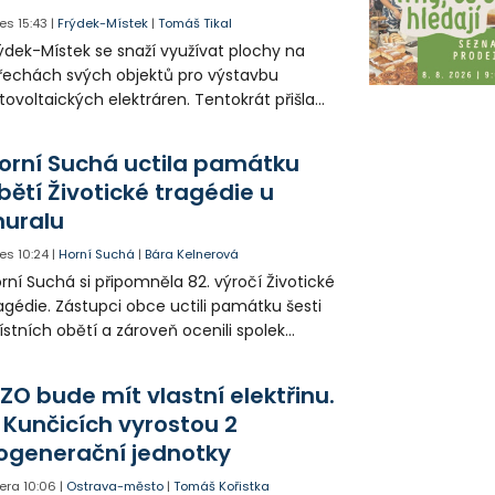
es
15:43
|
Frýdek-Místek
|
Tomáš Tikal
ýdek-Místek se snaží využívat plochy na
řechách svých objektů pro výstavbu
tovoltaických elektráren. Tentokrát přišla
da na 11. Základní školu ve Frýdku.
orní Suchá uctila památku
bětí Životické tragédie u
uralu
es
10:24
|
Horní Suchá
|
Bára Kelnerová
rní Suchá si připomněla 82. výročí Životické
agédie. Zástupci obce uctili památku šesti
stních obětí a zároveň ocenili spolek
votice Sobě za zpřístupnění informací o
agédii prostřednictvím QR kódů u
ZO bude mít vlastní elektřinu.
amátníků.
 Kunčicích vyrostou 2
ogenerační jednotky
era
10:06
|
Ostrava-město
|
Tomáš Kořistka