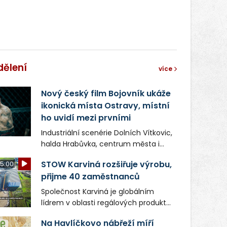
správní proces.
dělení
více
Nový český film Bojovník ukáže
ikonická místa Ostravy, místní
ho uvidí mezi prvními
Industriální scenérie Dolních Vítkovic,
halda Hrabůvka, centrum města i
další ikonická místa Ostravy se objeví
STOW Karviná rozšiřuje výrobu,
5:00
v novém filmu Bojovník, který vstoupí
přijme 40 zaměstnanců
do kin už 13. srpna. Režiséři Vojtěch
Frič a Tomáš Dianiška si
Společnost Karviná je globálním
moravskoslezskou metropoli
lídrem v oblasti regálových produktů
nevybrali náhodou – její syrová
a systémů, stabilním
atmosféra se stala přirozenou
Na Havlíčkovo nábřeží míří
zaměstnavatelem na Karvinsku a