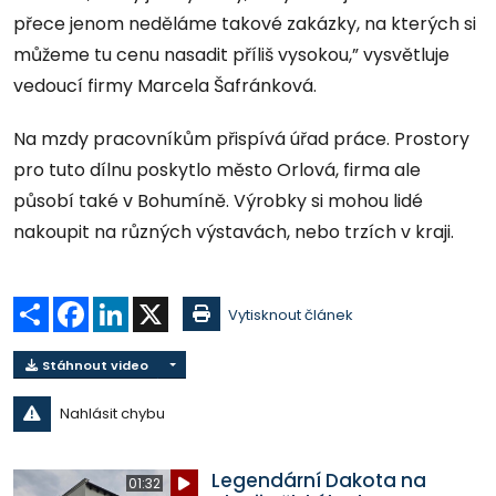
přece jenom neděláme takové zakázky, na kterých si
můžeme tu cenu nasadit příliš vysokou,” vysvětluje
vedoucí firmy Marcela Šafránková.
Na mzdy pracovníkům přispívá úřad práce. Prostory
pro tuto dílnu poskytlo město Orlová, firma ale
působí také v Bohumíně. Výrobky si mohou lidé
nakoupit na různých výstavách, nebo trzích v kraji.
Sdílet
Facebook
LinkedIn
X
Vytisknout článek
Stáhnout video
Nahlásit chybu
Legendární Dakota na
01:32