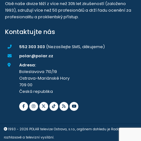
Obě naše divize těží z více než 30ti let zkušeností (založeno
1993), sdružují více než 50 profesionálů a drží řadu ocenění za
profesionalitu a proklientský přístup.
Kontaktujte nás
552 303 303
(Nezasílejte SMS, děkujeme)
polar@polar.cz
Adresa:
Boleslavova 710/19
Ostrava-Mariánské Hory
709 00
Česká republika
1993 - 2026 POLAR televize Ostrava, s.r.o., orgánem dohledu je Rada pro
rozhlasové a televizní vysílání.