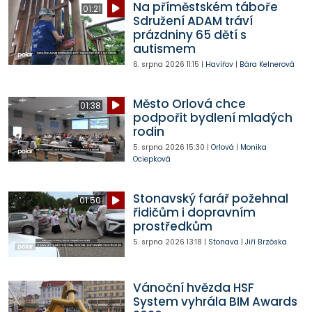
Na příměstském táboře
01:21
Sdružení ADAM tráví
prázdniny 65 dětí s
autismem
6. srpna 2026
11:15
|
Havířov
|
Bára Kelnerová
Město Orlová chce
01:38
podpořit bydlení mladých
rodin
5. srpna 2026
15:30
|
Orlová
|
Monika
Ociepková
Stonavský farář požehnal
01:50
řidičům i dopravním
prostředkům
5. srpna 2026
13:18
|
Stonava
|
Jiří Brzóska
Vánoční hvězda HSF
System vyhrála BIM Awards