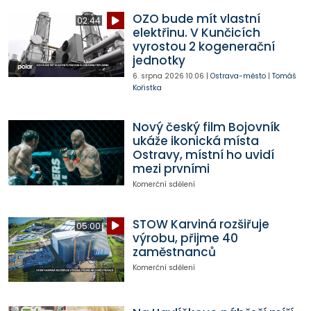
OZO bude mít vlastní
02:44
elektřinu. V Kunčicích
vyrostou 2 kogenerační
jednotky
6. srpna 2026
10:06
|
Ostrava-město
|
Tomáš
Kořistka
Nový český film Bojovník
ukáže ikonická místa
Ostravy, místní ho uvidí
mezi prvními
Komerční sdělení
STOW Karviná rozšiřuje
05:00
výrobu, přijme 40
zaměstnanců
Komerční sdělení