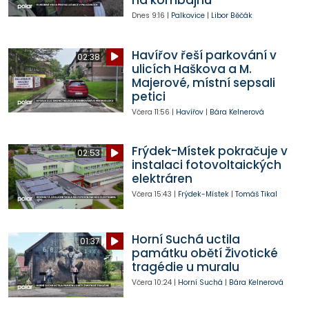
na kombajnu
Dnes
9:16
|
Palkovice
|
Libor Běčák
Havířov řeší parkování v
02:38
ulicích Haškova a M.
Majerové, místní sepsali
petici
Včera
11:56
|
Havířov
|
Bára Kelnerová
Frýdek-Místek pokračuje v
02:53
instalaci fotovoltaických
elektráren
Včera
15:43
|
Frýdek-Místek
|
Tomáš Tikal
Horní Suchá uctila
01:37
památku obětí Životické
tragédie u muralu
Včera
10:24
|
Horní Suchá
|
Bára Kelnerová