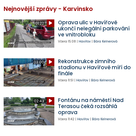
Nejnovější zprávy - Karvinsko
Oprava ulic v Havířově
01:22
ukončí nelegální parkování
ve vnitrobloku
Včera
15:08
|
Havířov
|
Bára Kelnerová
Rekonstrukce zimního
03:00
stadionu v Havířově míří do
finále
Včera
11:51
|
Havířov
|
Bára Kelnerová
Fontánu na náměstí Nad
02:43
Terasou čeká rozsáhlá
oprava
Včera
11:42
|
Havířov
|
Bára Kelnerová