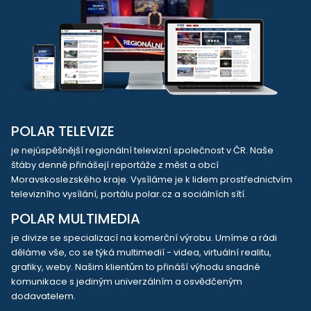
POLAR TELEVIZE
je nejúspěšnější regionální televizní společnost v ČR. Naše
štáby denně přinášejí reportáže z měst a obcí
Moravskoslezského kraje. Vysíláme je k lidem prostřednictvím
televizního vysílání, portálu polar.cz a sociálních sítí.
POLAR MULTIMEDIA
je divize se specializací na komerční výrobu. Umíme a rádi
děláme vše, co se týká multimedií - videa, virtuální realitu,
grafiky, weby. Našim klientům to přináší výhodu snadné
komunikace s jediným univerzálním a osvědčeným
dodavatelem.