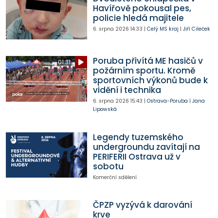
Havířově pokousal pes,
policie hledá majitele
6. srpna 2026
14:33
|
Celý MS kraj
|
Jiří Cileček
Poruba přivítá ME hasičů v
01:31
požárním sportu. Kromě
sportovních výkonů bude k
vidění i technika
6. srpna 2026
15:43
|
Ostrava-Poruba
|
Jana
Lipowská
Legendy tuzemského
undergroundu zavítají na
PERIFERII Ostrava už v
sobotu
Komerční sdělení
ČPZP vyzývá k darování
krve