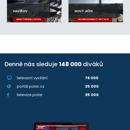
HAVÍŘOV
NOVÝ JIČÍN
NÁMĚSTÍ REPUBLIKY, HAVÍŘOV
MASARYKOVO NÁMĚSTÍ, NOVÝ JIČÍN
Denně nás sleduje
148 000
diváků
televizní vysílání
78 000
portál polar.cz
35 000
televize.polar
35 000