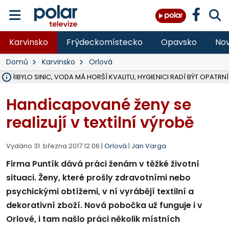
Karvinsko
Frýdeckomístecko
Opavsko
Nov
Domů
Karvinsko
Orlová
Ě PŘIBYLO SINIC, VODA MÁ HORŠÍ KVALITU, HYGIENICI RADÍ BÝT OPATRNÍ
ÚOHS DAL ZÁTORU POKUTU 100 000 ZA CHYBY V ZAKÁZCE NA OBN
AREÁL LODIČEK V KARVINÉ SE PŘIPRAVUJE NA VELKOU REKONSTRUKC
KARVINÁ ZNÁ BUDOUCÍ PODOBU AREÁLU LODIČKY V PARKU BOŽEN
CYKLISTU (74) SRAZIL V BRUNTÁLU KAMION, JE V OHROŽENÍ ŽIVOTA,
POLICIE HLEDÁ PŘÍPADNÉ SVĚDKY, KTEŘÍ POMŮŽOU OBJASNIT PRŮ
RADNÍ OSTRAVY A POSLANKYNĚ A. HOFFMANNOVÁ ZA PIRÁTY PODA
NA POSTUP MINISTERSTVA ŽIVOTNÍHO PROSTŘEDÍ V KAUZE HALDY 
MUŽ V PŘÍBOŘE SE VÁŽNĚ ZRANIL PŘI PRÁCI S ROZBRUŠOVAČKOU, I
SLEZSKÁ OSTRAVA PŘIPRAVUJE PROJEKTOVOU DOKUMENTACI PRO 
PODEZŘELÝ BALÍČEK ZASTAVIL PROVOZ NA NÁDRAŽÍ VE F-M, ČEKÁ 
CHLAPEČKA (2) V HAVÍŘOVĚ POKOUSAL PES, POLICIE HLEDÁ MAJITEL
MS KRAJ VYBUDUJE ZA 40 MILIONŮ V JABLUNKOVĚ NOVÝ MOST PŘES O
FOTBALISTA LAURI LAINE SE VRACÍ Z BANÍKU OSTRAVA NA PŮL ROK
F-M DOKONČIL VOLNOČASOVÝ AREÁL RIVKA PARK ZA 62 MILIONŮ,
Handicapované ženy se
realizují v textilní výrobě
Vydáno 31. března 2017 12:06 |
Orlová
|
Jan Varga
Firma Puntík dává práci ženám v těžké životní
situaci. Ženy, které prošly zdravotními nebo
psychickými obtížemi, v ní vyrábějí textilní a
dekorativní zboží. Nová pobočka už funguje i v
Orlové, i tam našlo práci několik místních