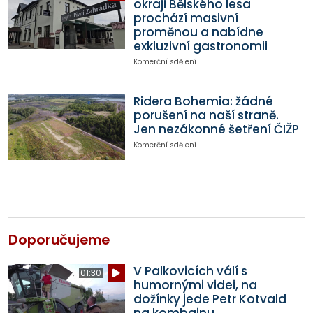
okraji Bělského lesa
prochází masivní
proměnou a nabídne
exkluzivní gastronomii
Komerční sdělení
Ridera Bohemia: žádné
porušení na naší straně.
Jen nezákonné šetření ČIŽP
Komerční sdělení
Doporučujeme
V Palkovicích válí s
01:30
humornými videi, na
dožínky jede Petr Kotvald