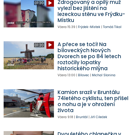
Zdrogovaný a opilý muž
01:20
vylezl bez jištění na
lezeckou stěnu ve Frýdku-
Místku
Včera
15:39
|
Frýdek-Místek
|
Tomáš Tikal
A přece se točí! Na
01:20
bíloveckých Nových
Dvorech se po 84 letech
roztočily lopatky
historického mlýna
Včera
13:00
|
Bílovec
|
Michal Slonina
Kamion srazil v Bruntálu
74letého cyklistu, ten přišel
o nohu a je v ohrožení
života
Včera
9:18
|
Bruntál
|
Jiří Cileček
Dvouletého chlapečka v