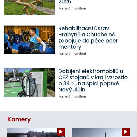
2026
Komerční sdělení
Rehabilitační ústav
Hrabyně a Chuchelná
zapojuje do péče peer
mentory
Komerční sdělení
Dobíjení elektromobilů u
ČEZ stojanů v kraji vzrostlo
o 34 %, na špici poprvé
Nový Jičín
Komerční sdělení
Kamery