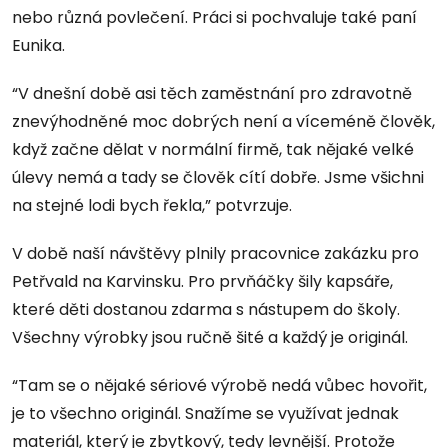
nebo různá povlečení. Práci si pochvaluje také paní
Eunika.
“V dnešní době asi těch zaměstnání pro zdravotně
znevýhodněné moc dobrých není a víceméně člověk,
když začne dělat v normální firmě, tak nějaké velké
úlevy nemá a tady se člověk cítí dobře. Jsme všichni
na stejné lodi bych řekla,” potvrzuje.
V době naší návštěvy plnily pracovnice zakázku pro
Petřvald na Karvinsku. Pro prvňáčky šily kapsáře,
které děti dostanou zdarma s nástupem do školy.
Všechny výrobky jsou ručně šité a každý je originál.
“Tam se o nějaké sériové výrobě nedá vůbec hovořit,
je to všechno originál. Snažíme se využívat jednak
materiál, který je zbytkový, tedy levnější. Protože