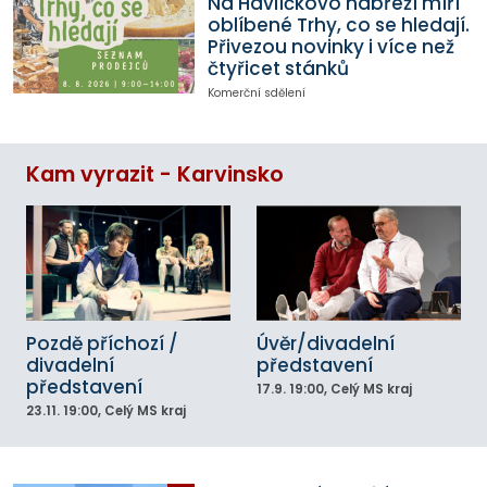
Na Havlíčkovo nábřeží míří
oblíbené Trhy, co se hledají.
Přivezou novinky i více než
čtyřicet stánků
Komerční sdělení
Kam vyrazit - Karvinsko
Pozdě příchozí /
Úvěr/divadelní
divadelní
představení
představení
17.9.
19:00
, Celý MS kraj
23.11.
19:00
, Celý MS kraj