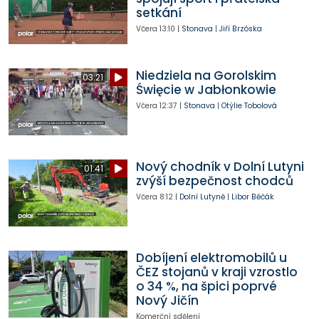
setkání
Včera
13:10
|
Stonava
|
Jiří Brzóska
Niedziela na Gorolskim
03:21
Święcie w Jabłonkowie
Včera
12:37
|
Stonava
|
Otýlie Tobolová
Nový chodník v Dolní Lutyni
01:41
zvýší bezpečnost chodců
Včera
8:12
|
Dolní Lutyně
|
Libor Běčák
Dobíjení elektromobilů u
ČEZ stojanů v kraji vzrostlo
o 34 %, na špici poprvé
Nový Jičín
Komerční sdělení