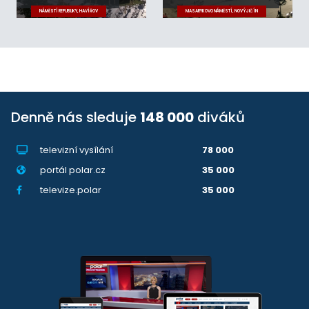
NÁMĚSTÍ REPUBLIKY, HAVÍŘOV
MASARYKOVO NÁMĚSTÍ, NOVÝ JIČÍN
Denně nás sleduje
148 000
diváků
televizní vysílání
78 000
portál polar.cz
35 000
televize.polar
35 000