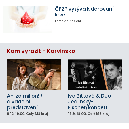
ČPZP vyzývá k darování
krve
Komerční sdělení
Kam vyrazit - Karvinsko
Ani za milion! /
Iva Bittová & Duo
divadelní
Jedlinský-
představení
Fischer/koncert
9.12.
19:00
, Celý MS kraj
15.9.
18:00
, Celý MS kraj