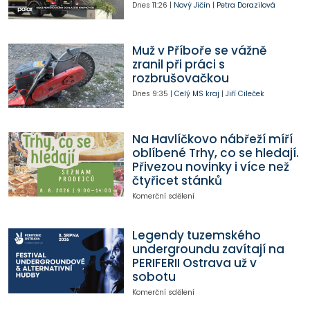
Dnes
11:26
|
Nový Jičín
|
Petra Dorazilová
Muž v Příboře se vážně
zranil při práci s
rozbrušovačkou
Dnes
9:35
|
Celý MS kraj
|
Jiří Cileček
Na Havlíčkovo nábřeží míří
oblíbené Trhy, co se hledají.
Přivezou novinky i více než
čtyřicet stánků
Komerční sdělení
Legendy tuzemského
undergroundu zavítají na
PERIFERII Ostrava už v
sobotu
Komerční sdělení