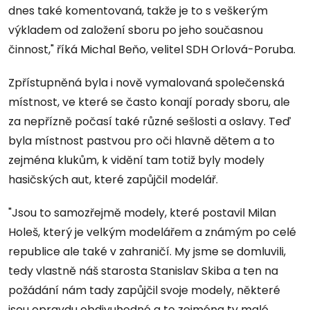
dnes také komentovaná, takže je to s veškerým
výkladem od založení sboru po jeho současnou
činnost," říká Michal Beňo, velitel SDH Orlová-Poruba.
Zpřístupněná byla i nově vymalovaná společenská
místnost, ve které se často konají porady sboru, ale
za nepřízně počasí také různé sešlosti a oslavy. Teď
byla místnost pastvou pro oči hlavně dětem a to
zejména klukům, k vidění tam totiž byly modely
hasičských aut, které zapůjčil modelář.
"Jsou to samozřejmě modely, které postavil Milan
Holeš, který je velkým modelářem a známým po celé
republice ale také v zahraničí. My jsme se domluvili,
tedy vlastně náš starosta Stanislav Skiba a ten na
požádání nám tady zapůjčil svoje modely, některé
jsou opravdu obdivuhodné a to zejména ty malé