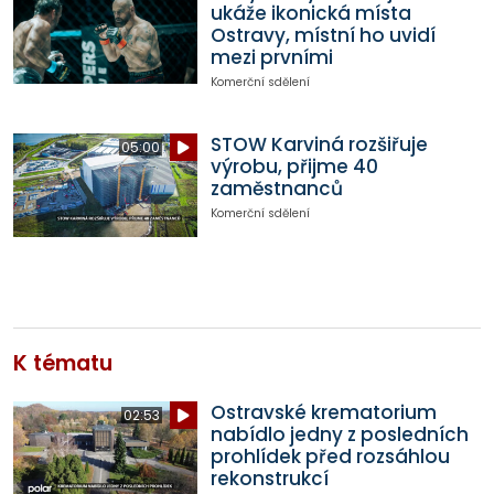
ukáže ikonická místa
Ostravy, místní ho uvidí
mezi prvními
Komerční sdělení
STOW Karviná rozšiřuje
05:00
výrobu, přijme 40
zaměstnanců
Komerční sdělení
K tématu
Ostravské krematorium
02:53
nabídlo jedny z posledních
prohlídek před rozsáhlou
rekonstrukcí