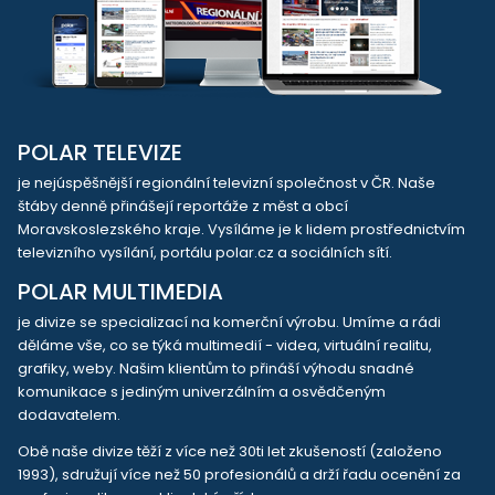
POLAR TELEVIZE
je nejúspěšnější regionální televizní společnost v ČR. Naše
štáby denně přinášejí reportáže z měst a obcí
Moravskoslezského kraje. Vysíláme je k lidem prostřednictvím
televizního vysílání, portálu polar.cz a sociálních sítí.
POLAR MULTIMEDIA
je divize se specializací na komerční výrobu. Umíme a rádi
děláme vše, co se týká multimedií - videa, virtuální realitu,
grafiky, weby. Našim klientům to přináší výhodu snadné
komunikace s jediným univerzálním a osvědčeným
dodavatelem.
Obě naše divize těží z více než 30ti let zkušeností (založeno
1993), sdružují více než 50 profesionálů a drží řadu ocenění za