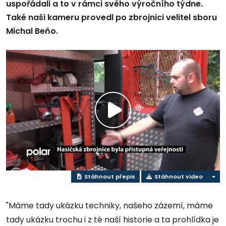
uspořádali a to v rámci svého výročního týdne.
Také naši kameru provedl po zbrojnici velitel sboru
Michal Beňo.
Přehrát
video
Stáhnout přepis
Stáhnout video
"Máme tady ukázku techniky, našeho zázemí, máme
tady ukázku trochu i z té naší historie a ta prohlídka je