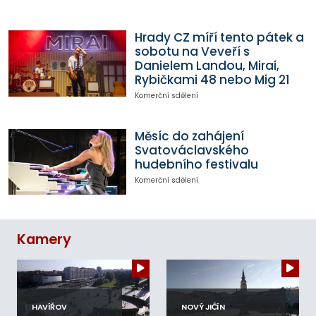
Hrady CZ míří tento pátek a
sobotu na Veveří s
Danielem Landou, Mirai,
Rybičkami 48 nebo Mig 21
Komerční sdělení
Měsíc do zahájení
Svatováclavského
hudebního festivalu
Komerční sdělení
Kamery
HAVÍŘOV
NOVÝ JIČÍN