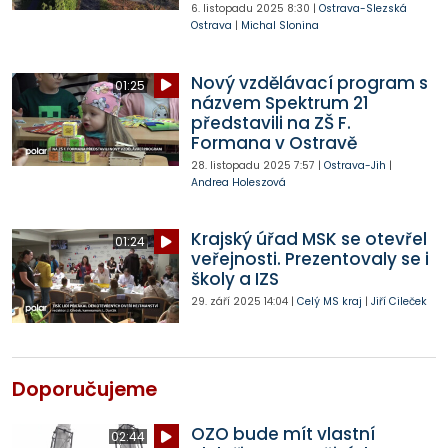
6. listopadu 2025
8:30
|
Ostrava-Slezská
Ostrava
|
Michal Slonina
Nový vzdělávací program s
01:25
názvem Spektrum 21
představili na ZŠ F.
Formana v Ostravě
28. listopadu 2025
7:57
|
Ostrava-Jih
|
Andrea Holeszová
Krajský úřad MSK se otevřel
01:24
veřejnosti. Prezentovaly se i
školy a IZS
29. září 2025
14:04
|
Celý MS kraj
|
Jiří Cileček
Doporučujeme
OZO bude mít vlastní
02:44