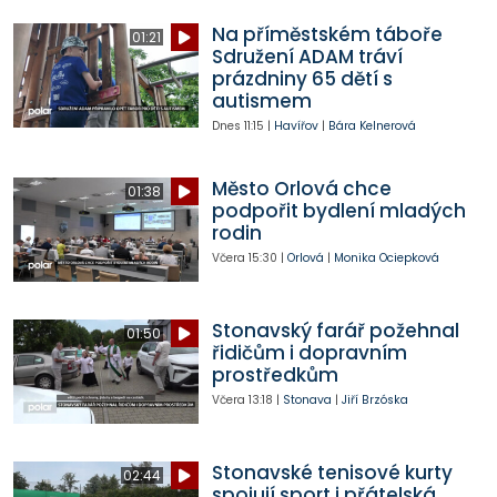
Na příměstském táboře
01:21
Sdružení ADAM tráví
prázdniny 65 dětí s
autismem
Dnes
11:15
|
Havířov
|
Bára Kelnerová
Město Orlová chce
01:38
podpořit bydlení mladých
rodin
Včera
15:30
|
Orlová
|
Monika Ociepková
Stonavský farář požehnal
01:50
řidičům i dopravním
prostředkům
Včera
13:18
|
Stonava
|
Jiří Brzóska
Stonavské tenisové kurty
02:44
spojují sport i přátelská