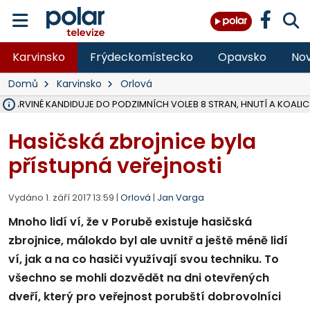
Karvinsko
Frýdeckomístecko
Opavsko
Nov
Domů
Karvinsko
Orlová
V KARVINÉ KANDIDUJE DO PODZIMNÍCH VOLEB 8 STRAN, HNUTÍ A KOALIC
ÚOHS DAL ZÁTORU POKUTU 100 000 ZA CHYBY V ZAKÁZCE NA OBN
AREÁL LODIČEK V KARVINÉ SE PŘIPRAVUJE NA VELKOU REKONSTRUKC
KARVINÁ ZNÁ BUDOUCÍ PODOBU AREÁLU LODIČKY V PARKU BOŽEN
MORAVSKOSLEZŠTÍ POLICISTÉ ODHALILI MEZINÁRODNÍ GANG PODVO
LÁKALI LIDI NA ZISKY Z KRYPTOMĚN, INFO A VIDEO NA POLAR.CZ
MINISTESTVO ŽIVOTNÍHO PROSTŘEDÍ PŘEVZALO VYŠETŘOVÁNÍ KAU
A ROZHODLO, ŽE VINÍK ZA ŠKODY PO ZAVEZENÍ TUNAMI ODPADU NE
MUŽ V PŘÍBOŘE SE VÁŽNĚ ZRANIL PŘI PRÁCI S ROZBRUŠOVAČKOU, I
SLEZSKÁ OSTRAVA PŘIPRAVUJE PROJEKTOVOU DOKUMENTACI PRO 
PODEZŘELÝ BALÍČEK ZASTAVIL PROVOZ NA NÁDRAŽÍ VE F-M, ČEKÁ 
CHLAPEČKA (2) V HAVÍŘOVĚ POKOUSAL PES, POLICIE HLEDÁ MAJITEL
MS KRAJ VYBUDUJE ZA 40 MILIONŮ V JABLUNKOVĚ NOVÝ MOST PŘES O
FOTBALISTA LAURI LAINE SE VRACÍ Z BANÍKU OSTRAVA NA PŮL ROK
F-M DOKONČIL VOLNOČASOVÝ AREÁL RIVKA PARK ZA 62 MILIONŮ,
Hasičská zbrojnice byla
přístupná veřejnosti
Vydáno 1. září 2017 13:59 |
Orlová
|
Jan Varga
​Mnoho lidí ví, že v Porubě existuje hasičská
zbrojnice, málokdo byl ale uvnitř a ještě méně lidí
ví, jak a na co hasiči využívají svou techniku. To
všechno se mohli dozvědět na dni otevřených
dveří, který pro veřejnost porubští dobrovolníci