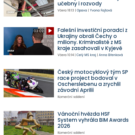
učebny i rozvody
Včera
18:13
|
Opava
|
Yvona Fajtová
Falešní investiční poradci z
03:02
Ukrajiny obrali Čechy o
miliony. Kriminalisté z MS
kraje zasahovali v Kyjevě
Včera
10:14
|
Celý MS kraj
|
Anna Břenková
Český motocyklový tým SP
race project bodoval v
Oscherslebenu a zrychlil
závodní Aprilii
Komerční sdělení
Vánoční hvězda HSF
System vyhrála BIM Awards
2026
Komerční sdělení