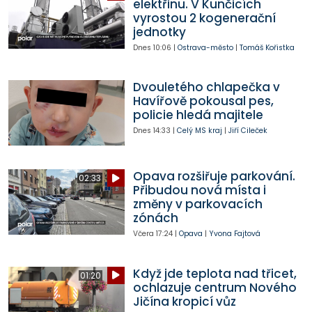
elektřinu. V Kunčicích
vyrostou 2 kogenerační
jednotky
Dnes
10:06
|
Ostrava-město
|
Tomáš Kořistka
Dvouletého chlapečka v
Havířově pokousal pes,
policie hledá majitele
Dnes
14:33
|
Celý MS kraj
|
Jiří Cileček
Opava rozšiřuje parkování.
02:33
Přibudou nová místa i
změny v parkovacích
zónách
Včera
17:24
|
Opava
|
Yvona Fajtová
Když jde teplota nad třicet,
01:20
ochlazuje centrum Nového
Jičína kropicí vůz