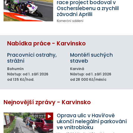
race project bodoval v
Oscherslebenu a zrychlil
závodní Aprilii
Komerční sdělení
Nabídka práce - Karvinsko
Pracovníci ostrahy,
Montéři suchých
strážní
staveb
Bohumín
Karviná
Nástup: od 1. září 2026
Nástup: od 1. září 2026
od 135 Kč/hod.
od 28 000 Kč/měsíc
Nejnovější zprávy - Karvinsko
Oprava ulic v Havířově
01:22
ukončí nelegální parkování
ve vnitrobloku