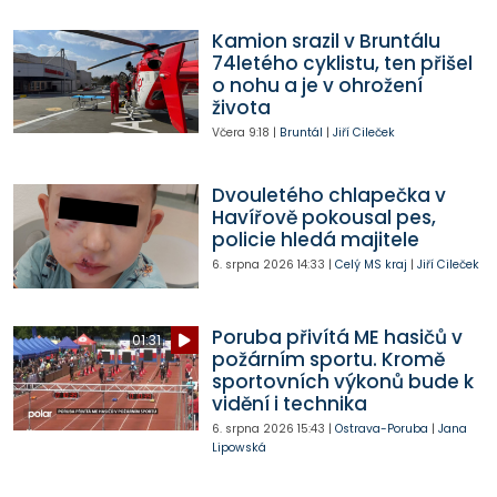
Kamion srazil v Bruntálu
74letého cyklistu, ten přišel
o nohu a je v ohrožení
života
Včera
9:18
|
Bruntál
|
Jiří Cileček
Dvouletého chlapečka v
Havířově pokousal pes,
policie hledá majitele
6. srpna 2026
14:33
|
Celý MS kraj
|
Jiří Cileček
Poruba přivítá ME hasičů v
01:31
požárním sportu. Kromě
sportovních výkonů bude k
vidění i technika
6. srpna 2026
15:43
|
Ostrava-Poruba
|
Jana
Lipowská