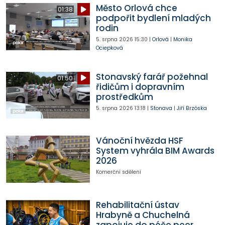
Město Orlová chce
01:38
podpořit bydlení mladých
rodin
5. srpna 2026
15:30
|
Orlová
|
Monika
Ociepková
Stonavský farář požehnal
01:50
řidičům i dopravním
prostředkům
5. srpna 2026
13:18
|
Stonava
|
Jiří Brzóska
Vánoční hvězda HSF
System vyhrála BIM Awards
2026
Komerční sdělení
Rehabilitační ústav
Hrabyně a Chuchelná