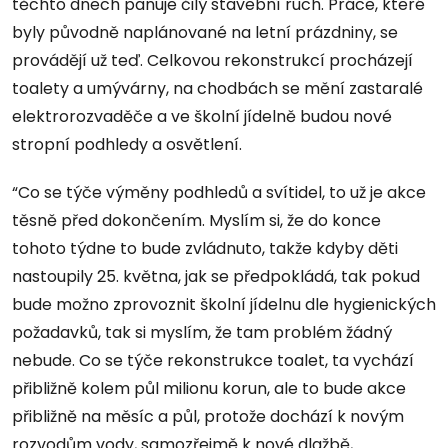
těchto dnech panuje čilý stavební ruch. Práce, které
byly původně naplánované na letní prázdniny, se
provádějí už teď. Celkovou rekonstrukcí procházejí
toalety a umývárny, na chodbách se mění zastaralé
elektrorozvaděče a ve školní jídelně budou nové
stropní podhledy a osvětlení.
“Co se týče výměny podhledů a svítidel, to už je akce
těsně před dokončením. Myslím si, že do konce
tohoto týdne to bude zvládnuto, takže kdyby děti
nastoupily 25. května, jak se předpokládá, tak pokud
bude možno zprovoznit školní jídelnu dle hygienických
požadavků, tak si myslím, že tam problém žádný
nebude. Co se týče rekonstrukce toalet, ta vychází
přibližně kolem půl milionu korun, ale to bude akce
přibližně na měsíc a půl, protože dochází k novým
rozvodům vody, samozřejmě k nové dlažbě,