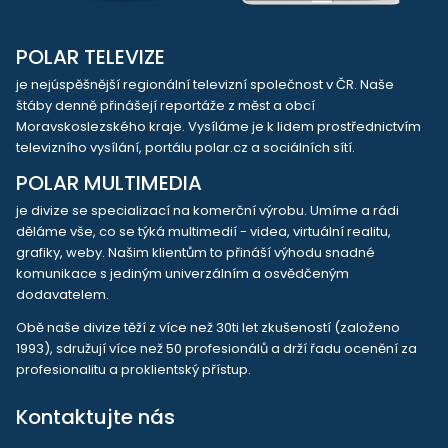
POLAR TELEVIZE
je nejúspěšnější regionální televizní společnost v ČR. Naše
štáby denně přinášejí reportáže z měst a obcí
Moravskoslezského kraje. Vysíláme je k lidem prostřednictvím
televizního vysílání, portálu polar.cz a sociálních sítí.
POLAR MULTIMEDIA
je divize se specializací na komerční výrobu. Umíme a rádi
děláme vše, co se týká multimedií - videa, virtuální realitu,
grafiky, weby. Našim klientům to přináší výhodu snadné
komunikace s jediným univerzálním a osvědčeným
dodavatelem.
Obě naše divize těží z více než 30ti let zkušeností (založeno
1993), sdružují více než 50 profesionálů a drží řadu ocenění za
profesionalitu a proklientský přístup.
Kontaktujte nás