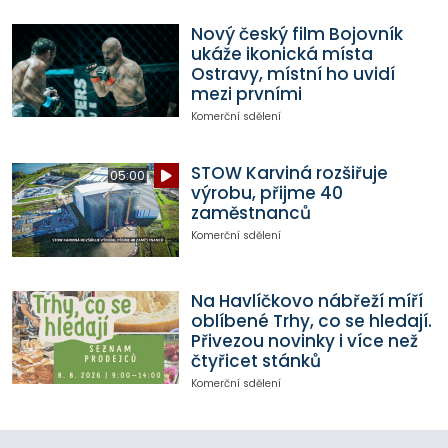
Nový český film Bojovník
ukáže ikonická místa
Ostravy, místní ho uvidí
mezi prvními
Komerční sdělení
STOW Karviná rozšiřuje
05:00
výrobu, přijme 40
zaměstnanců
Komerční sdělení
Na Havlíčkovo nábřeží míří
oblíbené Trhy, co se hledají.
Přivezou novinky i více než
čtyřicet stánků
Komerční sdělení