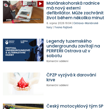
Mariánskohorská radnice
01:56
má nový externí
defibrilátor. Může zachránit
život během několika minut
6. srpna 2026
19:04
|
Ostrava-Mariánské
hory
|
Yvona Fajtová
Legendy tuzemského
undergroundu zavítají na
PERIFERII Ostrava už v
sobotu
Komerční sdělení
ČPZP vyzývá k darování
krve
Komerční sdělení
Český motocyklový tým SP