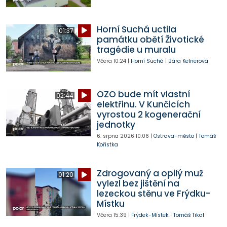
Horní Suchá uctila
01:37
památku obětí Životické
tragédie u muralu
Včera
10:24
|
Horní Suchá
|
Bára Kelnerová
OZO bude mít vlastní
02:44
elektřinu. V Kunčicích
vyrostou 2 kogenerační
jednotky
6. srpna 2026
10:06
|
Ostrava-město
|
Tomáš
Kořistka
Zdrogovaný a opilý muž
01:20
vylezl bez jištění na
lezeckou stěnu ve Frýdku-
Místku
Včera
15:39
|
Frýdek-Místek
|
Tomáš Tikal