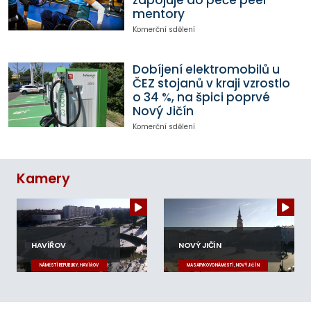
zapojuje do péče peer
mentory
Komerční sdělení
Dobíjení elektromobilů u
ČEZ stojanů v kraji vzrostlo
o 34 %, na špici poprvé
Nový Jičín
Komerční sdělení
Kamery
HAVÍŘOV
NOVÝ JIČÍN
NÁMĚSTÍ REPUBLIKY, HAVÍŘOV
MASARYKOVO NÁMĚSTÍ, NOVÝ JIČÍN