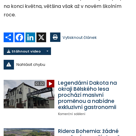
na konci května, většina však až v novém školním
roce.
Sdílet
Facebook
LinkedIn
X
Vytisknout článek
Stáhnout video
Nahlásit chybu
Legendární Dakota na
01:32
okraji Bělského lesa
prochází masivní
proměnou a nabídne
exkluzivní gastronomii
Komerční sdělení
Ridera Bohemia: žádné