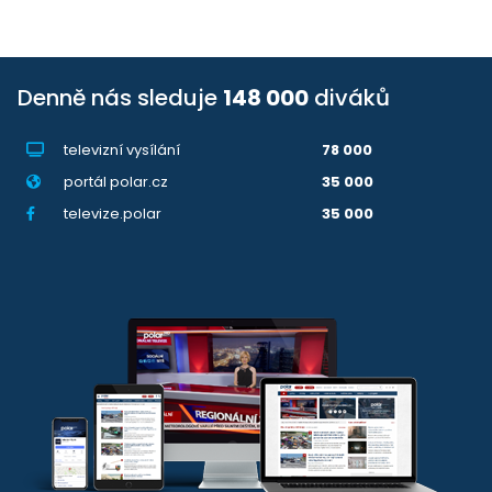
Denně nás sleduje
148 000
diváků
televizní vysílání
78 000
portál polar.cz
35 000
televize.polar
35 000