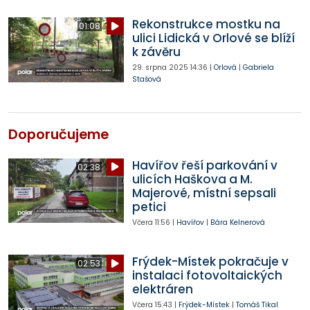
Rekonstrukce mostku na
01:08
ulici Lidická v Orlové se blíží
k závěru
29. srpna 2025
14:36
|
Orlová
|
Gabriela
Stašová
Doporučujeme
Havířov řeší parkování v
02:38
ulicích Haškova a M.
Majerové, místní sepsali
petici
Včera
11:56
|
Havířov
|
Bára Kelnerová
Frýdek-Místek pokračuje v
02:53
instalaci fotovoltaických
elektráren
Včera
15:43
|
Frýdek-Místek
|
Tomáš Tikal