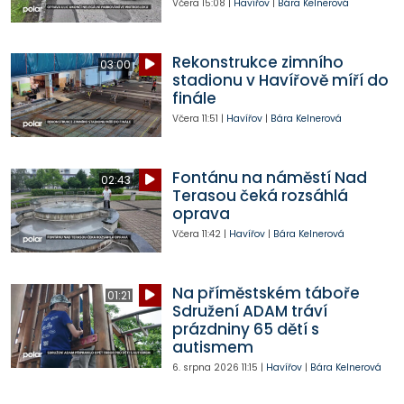
Včera
15:08
|
Havířov
|
Bára Kelnerová
Rekonstrukce zimního
03:00
stadionu v Havířově míří do
finále
Včera
11:51
|
Havířov
|
Bára Kelnerová
Fontánu na náměstí Nad
02:43
Terasou čeká rozsáhlá
oprava
Včera
11:42
|
Havířov
|
Bára Kelnerová
Na příměstském táboře
01:21
Sdružení ADAM tráví
prázdniny 65 dětí s
autismem
6. srpna 2026
11:15
|
Havířov
|
Bára Kelnerová