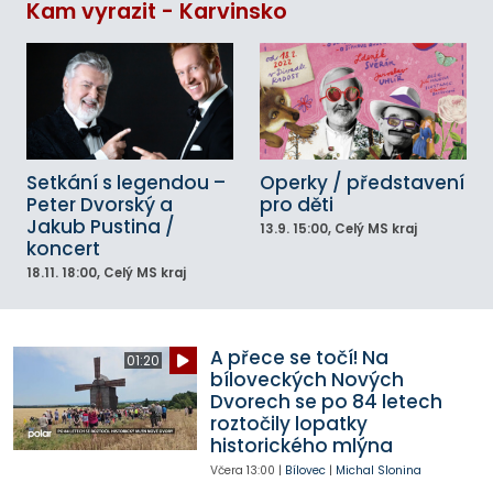
Kam vyrazit - Karvinsko
Setkání s legendou –
Operky / představení
Peter Dvorský a
pro děti
Jakub Pustina /
13.9.
15:00
, Celý MS kraj
koncert
18.11.
18:00
, Celý MS kraj
A přece se točí! Na
01:20
bíloveckých Nových
Dvorech se po 84 letech
roztočily lopatky
historického mlýna
Včera
13:00
|
Bílovec
|
Michal Slonina