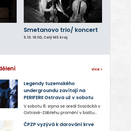
Smetanovo trio/ koncert
5.10.
18:00
, Celý MS kraj
dělení
více
Legendy tuzemského
undergroundu zavítají na
PERIFERII Ostrava už v sobotu
V sobotu 8. srpna se areál Svazácká v
Ostravě-Zábřehu promění v baštu
undergroundové a alternativní
ČPZP vyzývá k darování krve
hudby. Uskuteční se zde totiž první