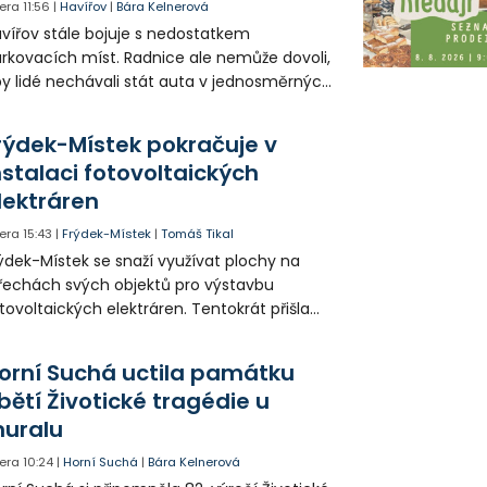
era
11:56
|
Havířov
|
Bára Kelnerová
vířov stále bojuje s nedostatkem
rkovacích míst. Radnice ale nemůže dovoli,
y lidé nechávali stát auta v jednosměrných
icích, kde nezbývá místo pro průjezd IZS.
tuace se teď řeší v jednom vnitrobloku, kde
rýdek-Místek pokračuje v
 někteří obyvatelé rozhodli sepsat petici.
nstalaci fotovoltaických
lektráren
era
15:43
|
Frýdek-Místek
|
Tomáš Tikal
ýdek-Místek se snaží využívat plochy na
řechách svých objektů pro výstavbu
tovoltaických elektráren. Tentokrát přišla
da na 11. Základní školu ve Frýdku.
orní Suchá uctila památku
bětí Životické tragédie u
uralu
era
10:24
|
Horní Suchá
|
Bára Kelnerová