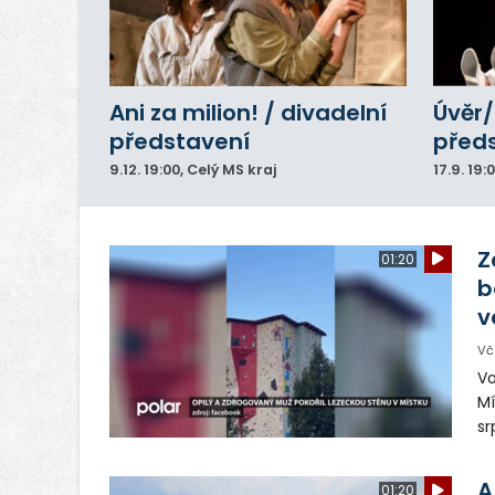
Ani za milion! / divadelní
Úvěr/
představení
před
9.12.
19:00
, Celý MS kraj
17.9.
19:
Z
01:20
b
v
Vč
Vo
Mí
sr
z
vn
A
01:20