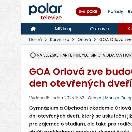
Pořady
R
MS kraj
Ostrava
K
Domů
Karvinsko
Orlová
GOA Orlová zve
ÚOHS DAL ZÁTORU POKUTU 100 000 ZA CHYBY 
AREÁL LODIČEK V KARVINÉ SE PŘIPRAVUJE NA VE
KARVINÁ ZNÁ BUDOUCÍ PODOBU AREÁLU LODIČ
CYKLISTU (74) SRAZIL V BRUNTÁLU KAMION, JE 
POLICIE HLEDÁ PŘÍPADNÉ SVĚDKY, KTEŘÍ POMŮ
RADNÍ OSTRAVY A POSLANKYNĚ A. HOFFMANNOV
NA POSTUP MINISTERSTVA ŽIVOTNÍHO PROSTŘED
MUŽ V PŘÍBOŘE SE VÁŽNĚ ZRANIL PŘI PRÁCI S 
SLEZSKÁ OSTRAVA PŘIPRAVUJE PROJEKTOVOU D
PODEZŘELÝ BALÍČEK ZASTAVIL PROVOZ NA NÁDRA
CHLAPEČKA (2) V HAVÍŘOVĚ POKOUSAL PES, POLI
MS KRAJ VYBUDUJE ZA 40 MILIONŮ V JABLUNKOVĚ
FOTBALISTA LAURI LAINE SE VRACÍ Z BANÍKU OS
F-M DOKONČIL VOLNOČASOVÝ AREÁL RIVKA PA
NA SLEZSKÉ HARTĚ PŘIBYLO SINIC, VODA MÁ H
GOA Orlová zve budo
den otevřených dveří
Vydáno 15. ledna 2025 15:53 |
Orlová
|
Monika Ocie
Gymnázium a Obchodní akademie Orlová ot
dni otevřených dveří, který se uskuteční ji
pro zájemce o studium, ale také pro rodiče
chtějí prohlédnout moderní zázemí školy.