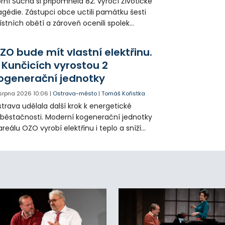
rní Suchá si připomněla 82. výročí Životické
agédie. Zástupci obce uctili památku šesti
stních obětí a zároveň ocenili spolek
votice Sobě za zpřístupnění informací o
agédii prostřednictvím QR kódů u
ZO bude mít vlastní elektřinu.
amátníků.
 Kunčicích vyrostou 2
ogenerační jednotky
 srpna 2026
10:06
|
Ostrava-město
|
Tomáš Kořistka
trava udělala další krok k energetické
běstačnosti. Moderní kogenerační jednotky
areálu OZO vyrobí elektřinu i teplo a sníží
klady i emise. Malou elektrárnu postaví
olia přímo v Kunčicích.