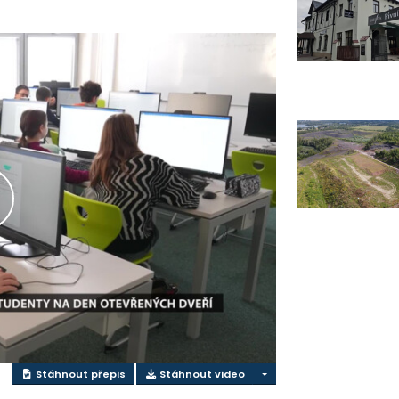
řehrát
ideo
Stáhnout přepis
Stáhnout video