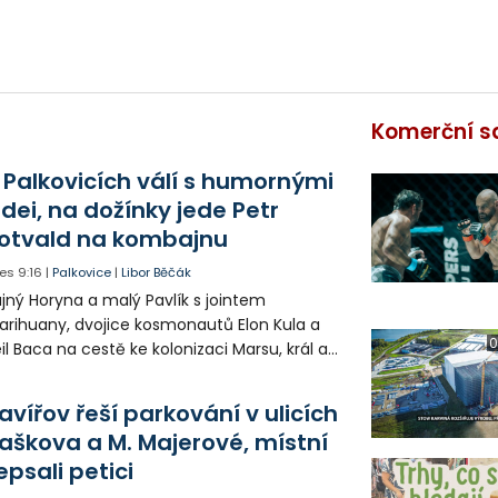
Komerční s
 Palkovicích válí s humornými
idei, na dožínky jede Petr
otvald na kombajnu
es
9:16
|
Palkovice
|
Libor Běčák
jný Horyna a malý Pavlík s jointem
rihuany, dvojice kosmonautů Elon Kula a
0
il Baca na cestě ke kolonizaci Marsu, král a
šek a mnoho dalších postav už při
opagaci Palkovic ztvárnili starosta Radim
avířov řeší parkování v ulicích
ča a místostarosta David Kula.
aškova a M. Majerové, místní
epsali petici