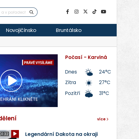
Novojičínsko
Bruntálsko
Počasí - Karviná
Dnes
24°C
Zítra
27°C
Přehrát
Pozítří
31°C
video
dělení
více
Legendární Dakota na okraji
01:32