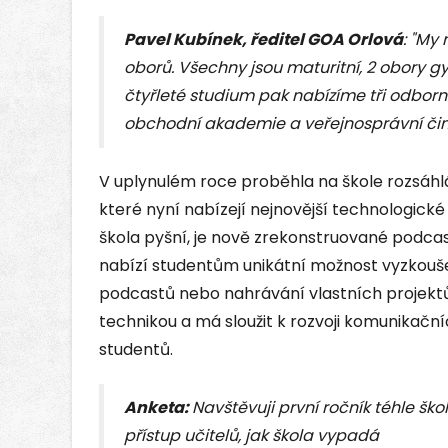
Pavel Kubínek, ředitel GOA Orlová
: "My
oborů. Všechny jsou maturitní, 2 obory g
čtyřleté studium pak nabízíme tři odborn
obchodní akademie a veřejnosprávní čin
V uplynulém roce proběhla na škole rozsáh
které nyní nabízejí nejnovější technologické
škola pyšní, je nově zrekonstruované podcas
nabízí studentům unikátní možnost vyzkoušet
podcastů nebo nahrávání vlastních projektů.
technikou a má sloužit k rozvoji komunikační
studentů.
Anketa:
Navštěvuji první ročník téhle školy
přístup učitelů, jak škola vypadá