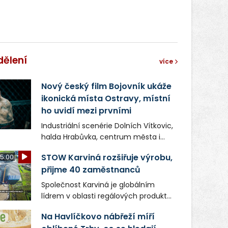
dělení
více
Nový český film Bojovník ukáže
ikonická místa Ostravy, místní
ho uvidí mezi prvními
Industriální scenérie Dolních Vítkovic,
halda Hrabůvka, centrum města i
další ikonická místa Ostravy se objeví
STOW Karviná rozšiřuje výrobu,
5:00
v novém filmu Bojovník, který vstoupí
přijme 40 zaměstnanců
do kin už 13. srpna. Režiséři Vojtěch
Frič a Tomáš Dianiška si
Společnost Karviná je globálním
moravskoslezskou metropoli
lídrem v oblasti regálových produktů
nevybrali náhodou – její syrová
a systémů, stabilním
atmosféra se stala přirozenou
Na Havlíčkovo nábřeží míří
zaměstnavatelem na Karvinsku a
součástí příběhu bývalého