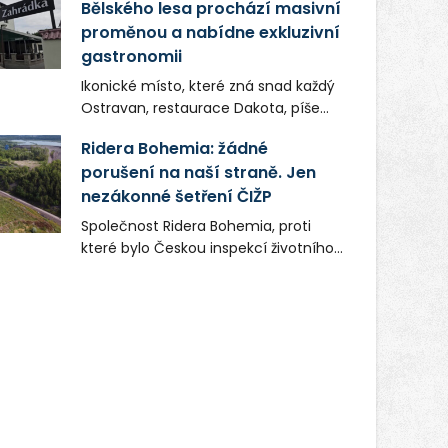
Bělského lesa prochází masivní
proměnou a nabídne exkluzivní
gastronomii
Ikonické místo, které zná snad každý
Ostravan, restaurace Dakota, píše
novou kapitolu. Silná mateřská
Ridera Bohemia: žádné
společnost Dang Investment Group
porušení na naší straně. Jen
s.r.o. investuje do projektu přes 50
nezákonné šetření ČIŽP
milionů korun. Cílem je přinést
Ostravě dva špičkové gastronomické
Společnost Ridera Bohemia, proti
koncepty, které v regionu dosud
které bylo Českou inspekcí životního
chyběly, luxusní středomořskou
prostředí (ČIŽP) čtyři roky vedeno
kuchyni a autentickou asijskou
vykonstruované řízení, při realizaci
gastronomii.
OVS na heřmanické haldě
postupovala v souladu se zákonem a
zadáním státního podniku DIAMO a v
této souvislosti nelze hovořit o
žádném odpadu. Ridera od počátku
označovala řízení ČIŽP za nezákonné
a domáhala se práva na spravedlivý