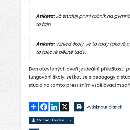
Anketa:
Já studuji první ročník na gymná
to fajn.
Anketa:
Vzhled školy. Je to tady takové c
to takové pěkné tady.
Den otevřených dveří je ideální příležitostí 
fungování školy, setkat se s pedagogy a st
studia na tomto prestižním vzdělávacím zaří
Sdílet
Facebook
LinkedIn
X
Vytisknout článek
Stáhnout video