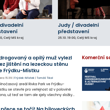
divadelní
Judy / divadelní
stavení
představení
00
, Celý MS kraj
25.10.
19:00
, Celý MS kraj
drogovaný a opilý muž vylezl
Komerční s
ez jištění na lezeckou stěnu
e Frýdku-Místku
era
15:39
|
Frýdek-Místek
|
Tomáš Tikal
lnočasový areál Rivka Park ve Frýdku-
stku se otevře pro veřejnost až v polovině
pna, už teď se tam ale sjely všechny složky
áchranného systému. Důvodem bylo
iknutí opilého muže pod vlivem drog do
 přece se točí! Na bíloveckých