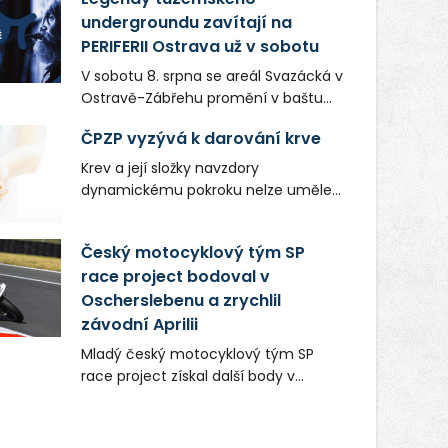
undergroundu zavítají na
PERIFERII Ostrava už v sobotu
V sobotu 8. srpna se areál Svazácká v
Ostravě-Zábřehu promění v baštu
undergroundové a alternativní
ČPZP vyzývá k darování krve
hudby. Uskuteční se zde totiž první
ročník festivalu PERIFERIE Ostrava.
Krev a její složky navzdory
Brány areálu se otevřou půlhodinu po
dynamickému pokroku nelze uměle
poledni, na příchozí čekají koncerty,
vyrobit. Zdravotnictví se tudíž bez
autorská čtení a rozhovory.
ochoty lidí darovat tuto
Český motocyklový tým SP
Vstupenky v ceně 450 Kč jsou v
nenahraditelnou tělní tekutinu
prodeji.
race project bodoval v
neobejde. Naléhavá potřeba doplnit
Oscherslebenu a zrychlil
krevní zásoby nastává vždy v létě,
kdy stoupá počet úrazů. Česká
závodní Aprilii
průmyslová zdravotní pojišťovna
Mladý český motocyklový tým SP
(ČPZP) apeluje na všechny, kteří se
race project získal další body v
těší dobrému zdraví, aby se stali
mezinárodním šampionátu EURO
pravidelnými dárci krve.
MOTO. Při závodním víkendu, který se
konal od 31. července do 2. srpna na