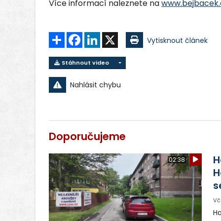
Více informací naleznete na
www.bejbacek.
Sdílet
Facebook
LinkedIn
X
Vytisknout článek
Stáhnout video
Nahlásit chybu
Doporučujeme
H
02:38
H
s
Vč
Ha