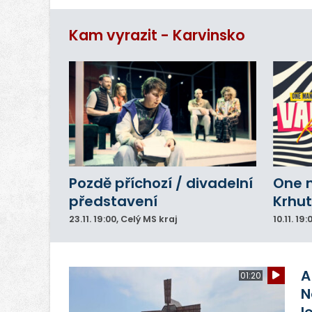
vn
ar
Kam vyrazit - Karvinsko
do
Pozdě příchozí / divadelní
One 
představení
Krhut
23.11.
19:00
, Celý MS kraj
10.11.
19:
A
01:20
N
l