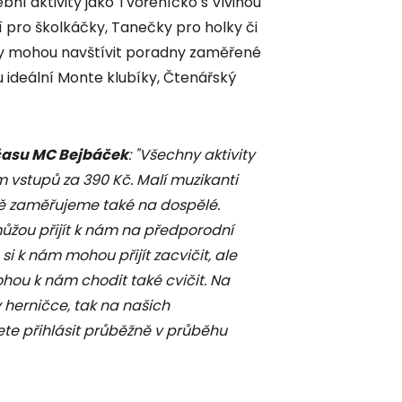
bní aktivity jako Tvořeníčko s Vivinou
ení pro školkáčky, Tanečky pro holky či
nky mohou navštívit poradny zaměřené
ou ideální Monte klubíky, Čtenářský
času MC Bejbáček
: "Všechny aktivity
 vstupů za 390 Kč. Malí muzikanti
mě zaměřujeme také na dospělé.
žou přijít k nám na předporodní
si k nám mohou přijít zacvičit, ale
hou k nám chodit také cvičit. Na
 herničce, tak na našich
ete přihlásit průběžně v průběhu