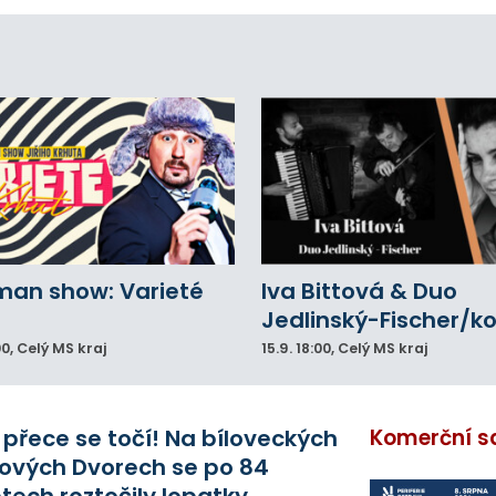
iknutí opilého muže pod vlivem drog do
eálu. Vyšplhal na lezeckou stěnu a nemohl
lů.
man show: Varieté
Iva Bittová & Duo
Jedlinský-Fischer/k
00
, Celý MS kraj
15.9.
18:00
, Celý MS kraj
 přece se točí! Na bíloveckých
Komerční s
ových Dvorech se po 84
etech roztočily lopatky