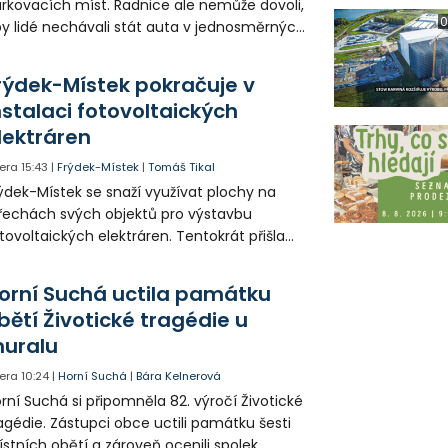
rkovacích míst. Radnice ale nemůže dovoli,
0
y lidé nechávali stát auta v jednosměrných
icích, kde nezbývá místo pro průjezd IZS.
tuace se teď řeší v jednom vnitrobloku, kde
rýdek-Místek pokračuje v
 někteří obyvatelé rozhodli sepsat petici.
nstalaci fotovoltaických
lektráren
era
15:43
|
Frýdek-Místek
|
Tomáš Tikal
ýdek-Místek se snaží využívat plochy na
řechách svých objektů pro výstavbu
tovoltaických elektráren. Tentokrát přišla
da na 11. Základní školu ve Frýdku.
orní Suchá uctila památku
bětí Životické tragédie u
uralu
era
10:24
|
Horní Suchá
|
Bára Kelnerová
rní Suchá si připomněla 82. výročí Životické
agédie. Zástupci obce uctili památku šesti
stních obětí a zároveň ocenili spolek