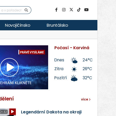
Novojičínsko
Bruntálsko
Počasí - Karviná
Dnes
24°C
Zítra
26°C
Přehrát
Pozítří
32°C
video
dělení
více
Legendární Dakota na okraji
01:32