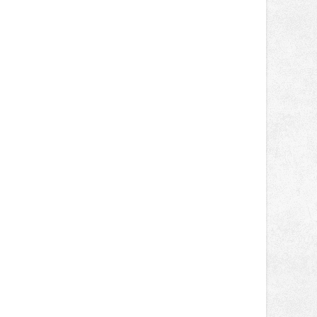
novinek, které v Ostravě běžně
nepotkají.