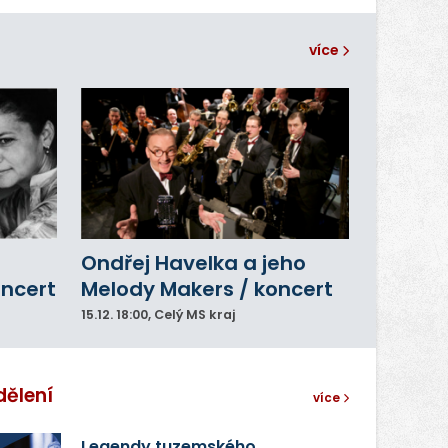
více
Ondřej Havelka a jeho
oncert
Melody Makers / koncert
15.12.
18:00
, Celý MS kraj
dělení
více
Legendy tuzemského