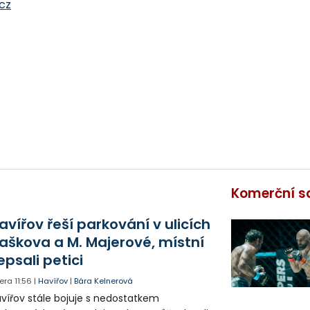
cz
Komerční s
avířov řeší parkování v ulicích
aškova a M. Majerové, místní
epsali petici
era
11:56
|
Havířov
|
Bára Kelnerová
vířov stále bojuje s nedostatkem