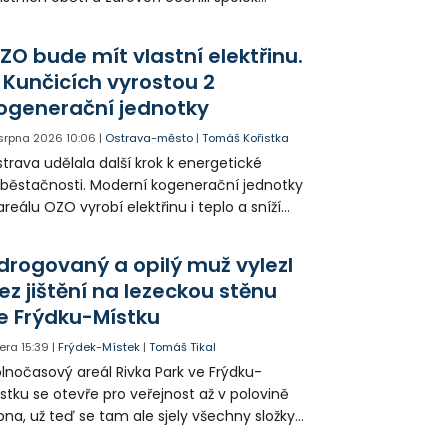
votice Sobě za zpřístupnění informací o
agédii prostřednictvím QR kódů u
ZO bude mít vlastní elektřinu.
amátníků.
 Kunčicích vyrostou 2
ogenerační jednotky
 srpna 2026
10:06
|
Ostrava-město
|
Tomáš Kořistka
trava udělala další krok k energetické
běstačnosti. Moderní kogenerační jednotky
areálu OZO vyrobí elektřinu i teplo a sníží
klady i emise. Malou elektrárnu postaví
olia přímo v Kunčicích.
drogovaný a opilý muž vylezl
ez jištění na lezeckou stěnu
e Frýdku-Místku
era
15:39
|
Frýdek-Místek
|
Tomáš Tikal
lnočasový areál Rivka Park ve Frýdku-
stku se otevře pro veřejnost až v polovině
pna, už teď se tam ale sjely všechny složky
áchranného systému. Důvodem bylo