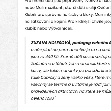
Pro menší děti jsou připraveny tvořivé a hude
nebo Malí muzikanti, starší děti si užijí Cvič
Klubík pro správné holčičky a kluky. Mami
na šátkování a kojení. Pro klidnější chvíle js
klubík nebo Výtvarníček.
ZUZANA HOLEŠOVÁ, pedagog volného 
u nás platí na permanentku je to na sedm
jsou za 440 Kč. Kromě dětí se samozřej
Začínáme u těhotných maminek, které mů
kurzy, ale také maminky po porodu, které 
také babičky a ženy všeho věku, které mo
všechny se těšíme a uvítáme je rádi jak v
pravidelných aktivitách, na které se můž
celého roku."