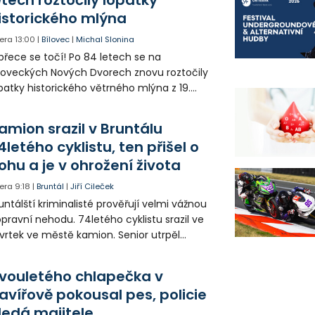
istorického mlýna
era
13:00
|
Bílovec
|
Michal Slonina
přece se točí! Po 84 letech se na
loveckých Nových Dvorech znovu roztočily
patky historického větrného mlýna z 19.
oletí. Kvůli nepříznivému větru je ale museli
zpohybovat dobrovolníci.
amion srazil v Bruntálu
4letého cyklistu, ten přišel o
ohu a je v ohrožení života
era
9:18
|
Bruntál
|
Jiří Cileček
untálští kriminalisté prověřují velmi vážnou
pravní nehodu. 74letého cyklistu srazil ve
vrtek ve městě kamion. Senior utrpěl
vastující zranění nohy a v ohrožení života
l letecky přepraven do nemocnice. Policie
vouletého chlapečka v
edá případné svědky.
avířově pokousal pes, policie
ledá majitele