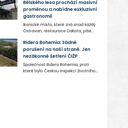
Bělského lesa prochází masivní
proměnou a nabídne exkluzivní
gastronomii
Ikonické místo, které zná snad každý
Ostravan, restaurace Dakota, píše
novou kapitolu. Silná mateřská
Ridera Bohemia: žádné
společnost Dang Investment Group
porušení na naší straně. Jen
s.r.o. investuje do projektu přes 50
nezákonné šetření ČIŽP
milionů korun. Cílem je přinést
Ostravě dva špičkové gastronomické
Společnost Ridera Bohemia, proti
koncepty, které v regionu dosud
které bylo Českou inspekcí životního
chyběly, luxusní středomořskou
prostředí (ČIŽP) čtyři roky vedeno
kuchyni a autentickou asijskou
vykonstruované řízení, při realizaci
gastronomii.
OVS na heřmanické haldě
postupovala v souladu se zákonem a
zadáním státního podniku DIAMO a v
této souvislosti nelze hovořit o
žádném odpadu. Ridera od počátku
označovala řízení ČIŽP za nezákonné
a domáhala se práva na spravedlivý