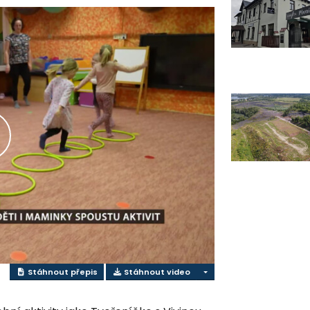
řehrát
ideo
Stáhnout přepis
Stáhnout video