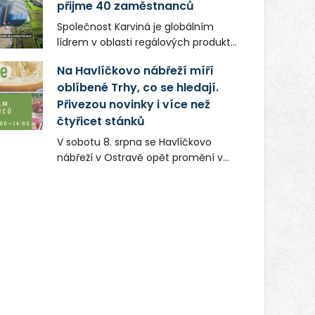
přijme 40 zaměstnanců
Společnost Karviná je globálním
lídrem v oblasti regálových produktů
a systémů, stabilním
Na Havlíčkovo nábřeží míří
zaměstnavatelem na Karvinsku a
oblíbené Trhy, co se hledají.
firmou s obrovským potenciálem.
Přivezou novinky i více než
čtyřicet stánků
V sobotu 8. srpna se Havlíčkovo
nábřeží v Ostravě opět promění v
místo plné vůní, chutí a poctivých
lokálních výrobků. Trhy, co se hledají
tentokrát nabídnou více než čtyřicet
pečlivě vybraných stánků s kvalitní
gastronomií, farmářskými produkty,
designem i řemeslnou tvorbou.
Návštěvníci se mohou těšit nejen na
oblíbené stálice, ale také na řadu
novinek, které v Ostravě běžně
nepotkají.