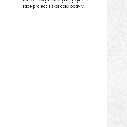
(ČPZP) apeluje na všechny, kteří se
race project získal další body v
těší dobrému zdraví, aby se stali
mezinárodním šampionátu EURO
pravidelnými dárci krve.
MOTO. Při závodním víkendu, který se
konal od 31. července do 2. srpna na
německém okruhu Oschersleben,
obsadil Filip Novotný ve třídě
Supersport desáté a jedenácté
místo. Maks Palmowski dokončil oba
závody kategorie Sportbike na
dvanácté příčce. Přestože výsledky
zůstaly za očekáváním týmu, důležitý
posun přineslo testování nového
aerodynamického řešení pro Aprilii
RS660, které motocykl znatelně
zrychlilo.