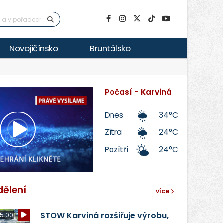
Novojičínsko
Bruntálsko
Počasí - Karviná
Dnes
34°C
Zítra
24°C
Přehrát
Pozítří
24°C
video
dělení
více
STOW Karviná rozšiřuje výrobu,
5:00