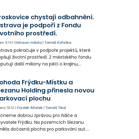
tulníkem přepraven do ostravské fakultní
emocnice.
roskovice chystají odbahnění.
strava je podpoří z Fondu
ivotního prostředí.
es
9:14
|
Ostrava-město
|
Tomáš Kořistka
trava pokračuje v podpoře projektů, které
epšují životní prostředí. Z městského fondu
putují další miliony na péči o krajinu,
řejný prostor i environmentální výchovu
tí a mládeže.
ohoda Frýdku-Místku a
lezanu Holding přinesla novou
arkovací plochu
era
16:12
|
Frýdek-Místek
|
Tomáš Tikal
čneme dobrou zprávou pro řidiče a
yvatele Frýdku. Na pozemcích Slezanu
nikla dočasná plocha pro parkování aut.
ohodlo se na tom město s vedením