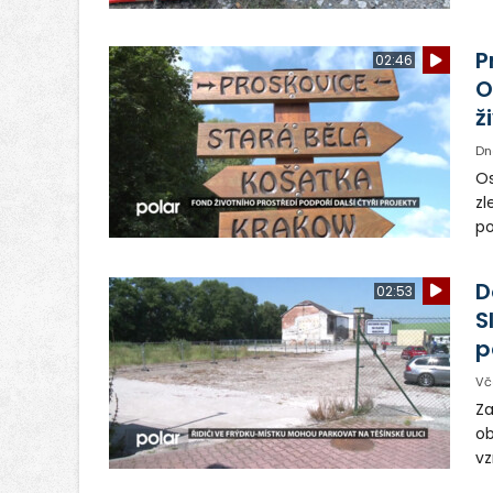
vr
n
P
02:46
O
ž
Dn
Os
zl
po
ve
dě
D
02:53
S
p
Vč
Za
ob
vz
D