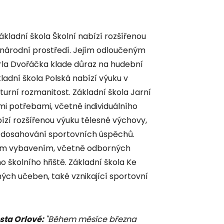
kladní škola Školní nabízí rozšířenou
zinárodní prostředí. Jejím odloučeným
arla Dvořáčka klade důraz na hudební
adní škola Polská nabízí výuku v
turní rozmanitost. Základní škola Jarní
mi potřebami, včetně individuálního
bízí rozšířenou výuku tělesné výchovy,
 a dosahování sportovních úspěchů.
ním vybavením, včetně odborných
školního hřiště. Základní škola Ke
ch učeben, také vznikající sportovní
sta Orlové:
"Během měsíce března