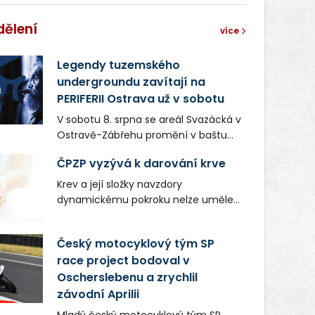
dělení
více
Legendy tuzemského
undergroundu zavítají na
PERIFERII Ostrava už v sobotu
V sobotu 8. srpna se areál Svazácká v
Ostravě-Zábřehu promění v baštu
undergroundové a alternativní
ČPZP vyzývá k darování krve
hudby. Uskuteční se zde totiž první
ročník festivalu PERIFERIE Ostrava.
Krev a její složky navzdory
Brány areálu se otevřou půlhodinu po
dynamickému pokroku nelze uměle
poledni, na příchozí čekají koncerty,
vyrobit. Zdravotnictví se tudíž bez
autorská čtení a rozhovory.
ochoty lidí darovat tuto
Český motocyklový tým SP
Vstupenky v ceně 450 Kč jsou v
nenahraditelnou tělní tekutinu
prodeji.
race project bodoval v
neobejde. Naléhavá potřeba doplnit
Oscherslebenu a zrychlil
krevní zásoby nastává vždy v létě,
kdy stoupá počet úrazů. Česká
závodní Aprilii
průmyslová zdravotní pojišťovna
Mladý český motocyklový tým SP