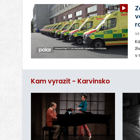
sp
Z
01:18
v
r
Vč
Ka
ži
v 
– 
vy
Kam vyrazit - Karvinsko