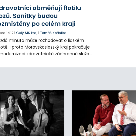
olečnosti Slezan Holding.
dravotníci obměňují flotilu
ozů. Sanitky budou
ozmístěny po celém kraji
era
14:17
|
Celý MS kraj
|
Tomáš Kořistka
ždá minuta může rozhodovat o lidském
votě. I proto Moravskoslezský kraj pokračuje
modernizaci zdravotnické záchranné služby
do provozu nyní zamířilo 14 nových sanitek
bavených nejmodernější technikou.