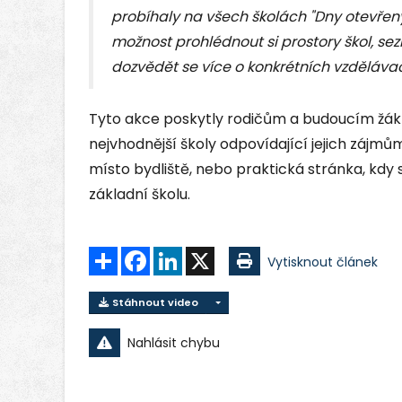
probíhaly na všech školách "Dny otevřený
možnost prohlédnout si prostory škol, s
dozvědět se více o konkrétních vzděláva
Tyto akce poskytly rodičům a budoucím žá
nejvhodnější školy odpovídající jejich záj
místo bydliště, nebo praktická stránka, kdy
základní školu.
Sdílet
Facebook
LinkedIn
X
Vytisknout článek
Stáhnout video
Nahlásit chybu