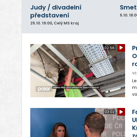
Judy / divadelní
Smeta
představení
5.10.
18:0
25.10.
19:00
, Celý MS kraj
P
02:56
O
r
Vč
Le
mí
vo
Le
p
F
03:02
ro
U
K
z