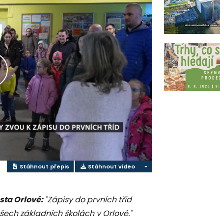
řehrát
ideo
Stáhnout přepis
Stáhnout video
sta Orlové:
"Zápisy do prvních tříd
všech základních školách v Orlové."