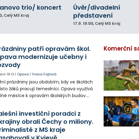
novo trio/ koncert
Úvěr/divadelní
představení
0
, Celý MS kraj
17.9.
19:00
, Celý MS kraj
rázdniny patří opravám škol.
Komerční s
pava modernizuje učebny i
ozvody
era
18:13
|
Opava
|
Yvona Fajtová
tní prázdniny jsou obdobím, kdy ve školách
sto žáků pracují řemeslníci. Opava využívá
lné měsíce k opravám školských budov.
tos jsou díky obnově školek po
ředloňských povodních práce méně
alešní investiční poradci z
zsáhlé.
krajiny obrali Čechy o miliony.
riminalisté z MS kraje
asahovali v Kyjevě