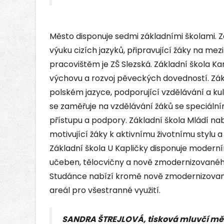
Město disponuje sedmi základními školami. Zá
výuku cizích jazyků, připravující žáky na me
pracovištěm je ZŠ Slezská. Základní škola K
výchovu a rozvoj pěveckých dovedností. Zákl
polském jazyce, podporující vzdělávání a kul
se zaměřuje na vzdělávání žáků se speciální
přístupu a podpory. Základní škola Mládí na
motivující žáky k aktivnímu životnímu stylu
Základní škola U Kapličky disponuje moder
učeben, tělocvičny a nově zmodernizovaného 
Studánce nabízí kromě nově zmodernizovaný
areál pro všestranné využití.
SANDRA ŠTREJLOVÁ, tisková mluvčí mě