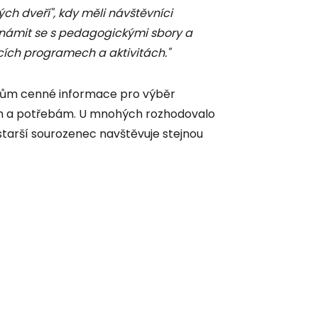
ch dveří", kdy měli návštěvníci
eznámit se s pedagogickými sbory a
cích programech a aktivitách."
kům cenné informace pro výběr
mům a potřebám. U mnohých rozhodovalo
 starší sourozenec navštěvuje stejnou