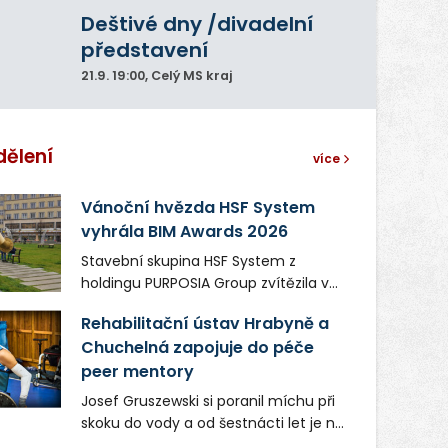
Deštivé dny /divadelní
představení
21.9.
19:00
, Celý MS kraj
dělení
více
Vánoční hvězda HSF System
vyhrála BIM Awards 2026
Stavební skupina HSF System z
holdingu PURPOSIA Group zvítězila v
soutěži Construsoft BIM Awards 2026
Rehabilitační ústav Hrabyně a
v kategorii Projekty veřejného zájmu.
Chuchelná zapojuje do péče
Ocenění získala ocelová Vánoční
peer mentory
hvězda, která vznikla pro Ostravské
Vánoce na Masarykově náměstí.
Josef Gruszewski si poranil míchu při
Sezónní prvek vánoční výzdoby sloužil
skoku do vody a od šestnácti let je na
během adventu jako fotopoint pro
invalidním vozíku. Teď jako peer