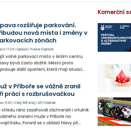
Komerční s
pava rozšiřuje parkování.
řibudou nová místa i změny v
arkovacích zónách
era
17:24
|
Opava
|
Yvona Fajtová
jít volné parkovací místo v širším centru
avy bývá často složité. Město proto
ipravuje další opatření, která mají situaci
epšit. Vznikají nová parkovací stání, mění se
ganizace dopravy a některé novinky čekají
už v Příboře se vážně zranil
ké řidiče v parkovacích zónách.
ři práci s rozbrušovačkou
es
9:35
|
Celý MS kraj
|
Jiří Cileček
 středu ráno zasahovali záchranáři i vrtulník
vážného zranění muže v Příboře na
vojičínsku. Poranil se v oblasti hlavy při
áci s rozbrušovačkou. Následně byl