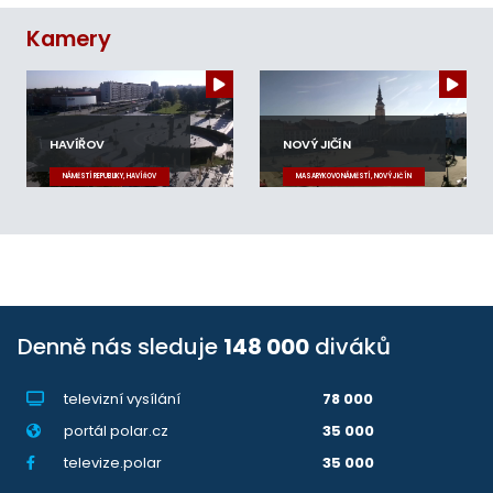
Kamery
HAVÍŘOV
NOVÝ JIČÍN
NÁMĚSTÍ REPUBLIKY, HAVÍŘOV
MASARYKOVO NÁMĚSTÍ, NOVÝ JIČÍN
Denně nás sleduje
148 000
diváků
televizní vysílání
78 000
portál polar.cz
35 000
televize.polar
35 000