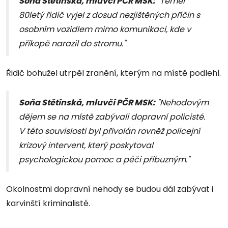
Soňa Stětínská, mluvčí PČR MSK:
"Téměř
80letý řidič vyjel z dosud nezjištěných příčin s
osobním vozidlem mimo komunikaci, kde v
příkopě narazil do stromu."
Řidič bohužel utrpěl zranění, kterým na místě podlehl.
Soňa Stětínská, mluvčí PČR MSK:
"Nehodovým
dějem se na místě zabývali dopravní policisté.
V této souvislosti byl přivolán rovněž policejní
krizový intervent, který poskytoval
psychologickou pomoc a péči příbuzným."
Okolnostmi dopravní nehody se budou dál zabývat i
karvinští kriminalisté.