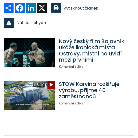
Sdílet
Facebook
LinkedIn
X
Vytisknout článek
Nahlásit chybu
Nový český film Bojovník
ukáže ikonická místa
Ostravy, místní ho uvidí
mezi prvními
Komerční sdělení
STOW Karviná rozšiřuje
05:00
výrobu, přijme 40
zaměstnanců
Komerční sdělení