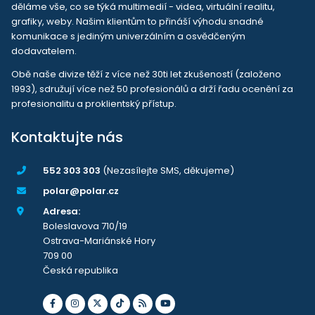
děláme vše, co se týká multimedií - videa, virtuální realitu,
grafiky, weby. Našim klientům to přináší výhodu snadné
komunikace s jediným univerzálním a osvědčeným
dodavatelem.
Obě naše divize těží z více než 30ti let zkušeností (založeno
1993), sdružují více než 50 profesionálů a drží řadu ocenění za
profesionalitu a proklientský přístup.
Kontaktujte nás
552 303 303
(Nezasílejte SMS, děkujeme)
polar@polar.cz
Adresa:
Boleslavova 710/19
Ostrava-Mariánské Hory
709 00
Česká republika