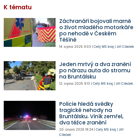
K tématu
Záchranáři bojovali marně
o život mladého motorkáře
po nehodě v Českém
Těšíně
14. srpna 2025
9:03
|
Celý MS kraj
|
Jiří Cileček
Jeden mrtvý a dva zranění
po nárazu auta do stromu
na Bruntálsku
12. srpna 2025
9:13
|
Celý MS kraj
|
Jiří Cileček
Policie hledá svědky
tragické nehody na
Bruntálsku. Viník zemřel,
dva těžce zranění
20. února 2026
18:24
|
Celý MS kraj
|
Jiří
Cileček