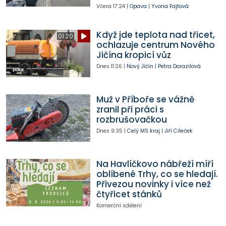
Včera
17:24
|
Opava
|
Yvona Fajtová
Když jde teplota nad třicet,
01:20
ochlazuje centrum Nového
Jičína kropicí vůz
Dnes
11:26
|
Nový Jičín
|
Petra Dorazilová
Muž v Příboře se vážně
zranil při práci s
rozbrušovačkou
Dnes
9:35
|
Celý MS kraj
|
Jiří Cileček
Na Havlíčkovo nábřeží míří
oblíbené Trhy, co se hledají.
Přivezou novinky i více než
čtyřicet stánků
Komerční sdělení