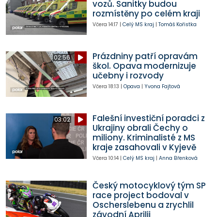
vozů. Sanitky budou
rozmístěny po celém kraji
Včera
14:17
|
Celý MS kraj
|
Tomáš Kořistka
Prázdniny patří opravám
02:56
škol. Opava modernizuje
učebny i rozvody
Včera
18:13
|
Opava
|
Yvona Fajtová
Falešní investiční poradci z
03:02
Ukrajiny obrali Čechy o
miliony. Kriminalisté z MS
kraje zasahovali v Kyjevě
Včera
10:14
|
Celý MS kraj
|
Anna Břenková
Český motocyklový tým SP
race project bodoval v
Oscherslebenu a zrychlil
závodní Aprilii