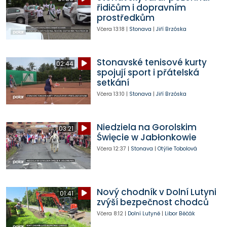
řidičům i dopravním
prostředkům
Včera
13:18
|
Stonava
|
Jiří Brzóska
Stonavské tenisové kurty
02:44
spojují sport i přátelská
setkání
Včera
13:10
|
Stonava
|
Jiří Brzóska
Niedziela na Gorolskim
03:21
Święcie w Jabłonkowie
Včera
12:37
|
Stonava
|
Otýlie Tobolová
Nový chodník v Dolní Lutyni
01:41
zvýší bezpečnost chodců
Včera
8:12
|
Dolní Lutyně
|
Libor Běčák