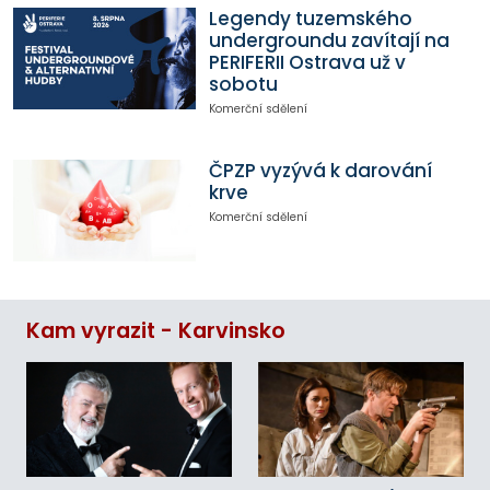
Legendy tuzemského
undergroundu zavítají na
PERIFERII Ostrava už v
sobotu
Komerční sdělení
ČPZP vyzývá k darování
krve
Komerční sdělení
Kam vyrazit - Karvinsko