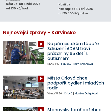
Nástup: od 1. září 2026
Havířov
od 135 Kč/hod.
Nástup: od 1. září 2026
od 25 500 Kč/měsíc
Nejnovější zprávy - Karvinsko
Na příměstském táboře
01:21
Sdružení ADAM tráví
prázdniny 65 dětí s
autismem
Dnes
11:15
|
Havířov
|
Bára Kelnerová
Město Orlová chce
01:38
podpořit bydlení mladých
rodin
Včera
15:30
|
Orlová
|
Monika Ociepková
Stonavský farář požehnal
01:50