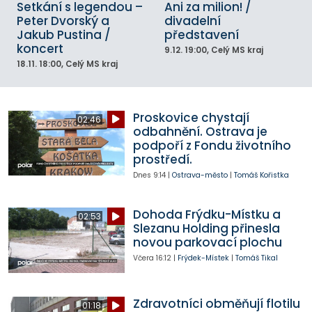
Setkání s legendou –
Ani za milion! /
Peter Dvorský a
divadelní
Jakub Pustina /
představení
koncert
9.12.
19:00
, Celý MS kraj
18.11.
18:00
, Celý MS kraj
Proskovice chystají
02:46
odbahnění. Ostrava je
podpoří z Fondu životního
prostředí.
Dnes
9:14
|
Ostrava-město
|
Tomáš Kořistka
Dohoda Frýdku-Místku a
02:53
Slezanu Holding přinesla
novou parkovací plochu
Včera
16:12
|
Frýdek-Místek
|
Tomáš Tikal
Zdravotníci obměňují flotilu
01:18