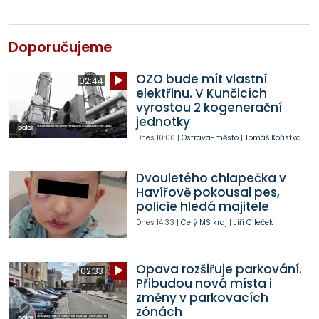
Doporučujeme
OZO bude mít vlastní
02:44
elektřinu. V Kunčicích
vyrostou 2 kogenerační
jednotky
Dnes
10:06
|
Ostrava-město
|
Tomáš Kořistka
Dvouletého chlapečka v
Havířově pokousal pes,
policie hledá majitele
Dnes
14:33
|
Celý MS kraj
|
Jiří Cileček
Opava rozšiřuje parkování.
02:33
Přibudou nová místa i
změny v parkovacích
zónách