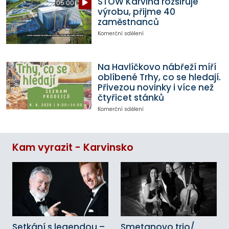
STOW Karviná rozšiřuje
05:00
výrobu, přijme 40
zaměstnanců
Komerční sdělení
Na Havlíčkovo nábřeží míří
oblíbené Trhy, co se hledají.
Přivezou novinky i více než
čtyřicet stánků
Komerční sdělení
Kam vyrazit - Karvinsko
Setkání s legendou –
Smetanovo trio/