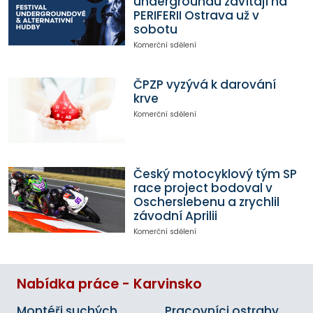
undergroundu zavítají na
PERIFERII Ostrava už v
sobotu
Komerční sdělení
ČPZP vyzývá k darování
krve
Komerční sdělení
Český motocyklový tým SP
race project bodoval v
Oscherslebenu a zrychlil
závodní Aprilii
Komerční sdělení
Nabídka práce - Karvinsko
Montéři suchých
Pracovníci ostrahy,