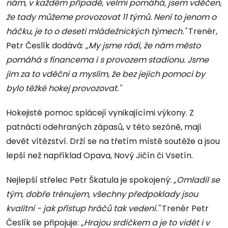
nám, v každém případě, velmi pomáhá, jsem vděčen,
že tady můžeme provozovat 11 týmů. Není to jenom o
háčku, je to o deseti mládežnických týmech."
Trenér,
Petr Česlík dodává:
„My jsme rádi, že nám město
pomáhá s financema i s provozem stadionu. Jsme
jim za to vděčni a myslím, že bez jejich pomoci by
bylo těžké hokej provozovat."
Hokejisté pomoc splácejí vynikajícími výkony. Z
patnácti odehraných zápasů, v této sezóně, mají
devět vítězství. Drží se na třetím místě soutěže a jsou
lepší než například Opava, Nový Jičín či Vsetín.
Nejlepší střelec Petr Škatula je spokojený:
„Omladil se
tým, dobře trénujem, všechny předpoklady jsou
kvalitní - jak přístup hráčů tak vedení."
Trenér Petr
Česlík se připojuje:
„Hrajou srdíčkem a je to vidět i v