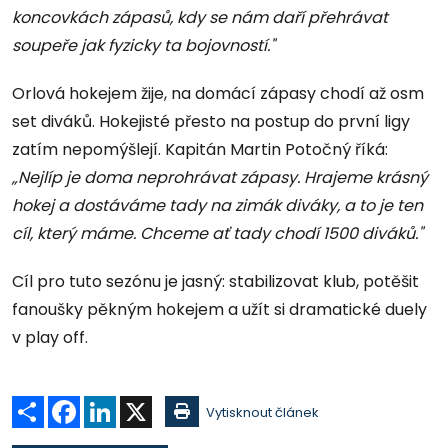
koncovkách zápasů, kdy se nám daří přehrávat
soupeře jak fyzicky ta bojovností."
Orlová hokejem žije, na domácí zápasy chodí až osm
set diváků. Hokejisté přesto na postup do první ligy
zatím nepomýšlejí. Kapitán Martin Potočný říká:
„Nejlíp je doma neprohrávat zápasy. Hrajeme krásný
hokej a dostáváme tady na zimák diváky, a to je ten
cíl, který máme. Chceme ať tady chodí 1500 diváků."
Cíl pro tuto sezónu je jasný: stabilizovat klub, potěšit
fanoušky pěkným hokejem a užít si dramatické duely
v play off.
Sdílet
Facebook
LinkedIn
X
Vytisknout článek