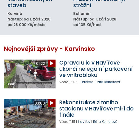
staveb
strážní
Karviná
Bohumín
Nástup: od 1. září 2026
Nástup: od 1. září 2026
od 28 000 Kč/měsíc
od 135 Kč/hod.
Nejnovější zprávy - Karvinsko
Oprava ulic v Havířově
01:22
ukončí nelegální parkování
ve vnitrobloku
Včera
15:08
|
Havířov
|
Bára Kelnerová
Rekonstrukce zimního
03:00
stadionu v Havířově míří do
finále
Včera
11:51
|
Havířov
|
Bára Kelnerová