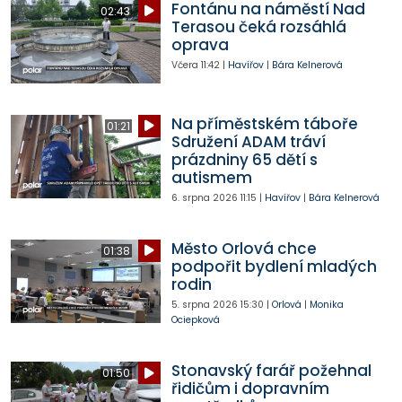
Fontánu na náměstí Nad
02:43
Terasou čeká rozsáhlá
oprava
Včera
11:42
|
Havířov
|
Bára Kelnerová
Na příměstském táboře
01:21
Sdružení ADAM tráví
prázdniny 65 dětí s
autismem
6. srpna 2026
11:15
|
Havířov
|
Bára Kelnerová
Město Orlová chce
01:38
podpořit bydlení mladých
rodin
5. srpna 2026
15:30
|
Orlová
|
Monika
Ociepková
Stonavský farář požehnal
01:50
řidičům i dopravním