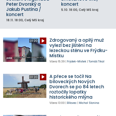
Peter Dvorský a
koncert
Jakub Pustina /
5.10.
18:00
, Celý MS kraj
koncert
18.11.
18:00
, Celý MS kraj
Zdrogovaný a opilý muž
01:20
vylezl bez jištění na
lezeckou stěnu ve Frýdku-
Místku
Včera
15:39
|
Frýdek-Místek
|
Tomáš Tikal
A přece se točí! Na
01:20
bíloveckých Nových
Dvorech se po 84 letech
roztočily lopatky
historického mlýna
Včera
13:00
|
Bílovec
|
Michal Slonina