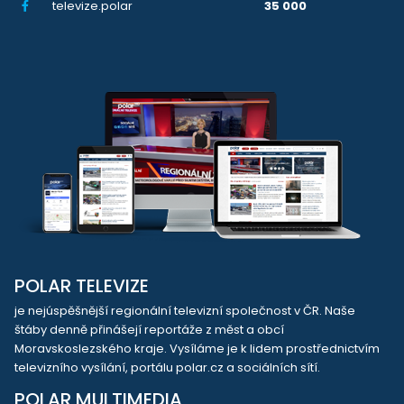
televize.polar
35 000
POLAR TELEVIZE
je nejúspěšnější regionální televizní společnost v ČR. Naše
štáby denně přinášejí reportáže z měst a obcí
Moravskoslezského kraje. Vysíláme je k lidem prostřednictvím
televizního vysílání, portálu polar.cz a sociálních sítí.
POLAR MULTIMEDIA