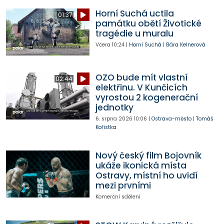
Horní Suchá uctila
01:37
památku obětí Životické
tragédie u muralu
Včera
10:24
|
Horní Suchá
|
Bára Kelnerová
OZO bude mít vlastní
02:44
elektřinu. V Kunčicích
vyrostou 2 kogenerační
jednotky
6. srpna 2026
10:06
|
Ostrava-město
|
Tomáš
Kořistka
Nový český film Bojovník
ukáže ikonická místa
Ostravy, místní ho uvidí
mezi prvními
Komerční sdělení