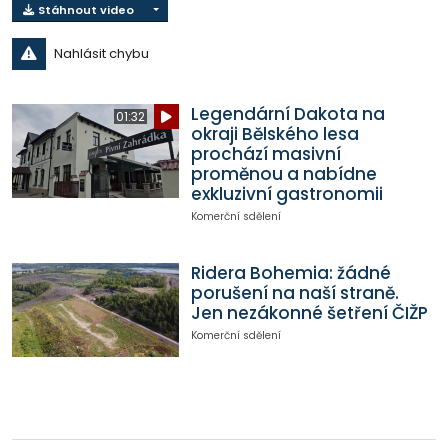
Stáhnout video
Nahlásit chybu
Legendární Dakota na
01:32
okraji Bělského lesa
prochází masivní
proměnou a nabídne
exkluzivní gastronomii
Komerční sdělení
Ridera Bohemia: žádné
porušení na naší straně.
Jen nezákonné šetření ČIŽP
Komerční sdělení