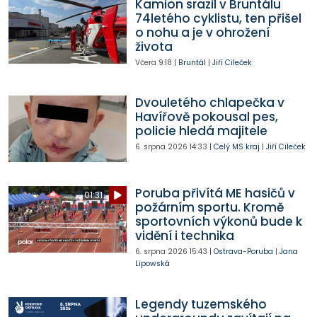
Kamion srazil v Bruntálu
74letého cyklistu, ten přišel
o nohu a je v ohrožení
života
Včera
9:18
|
Bruntál
|
Jiří Cileček
Dvouletého chlapečka v
Havířově pokousal pes,
policie hledá majitele
6. srpna 2026
14:33
|
Celý MS kraj
|
Jiří Cileček
Poruba přivítá ME hasičů v
01:31
požárním sportu. Kromě
sportovních výkonů bude k
vidění i technika
6. srpna 2026
15:43
|
Ostrava-Poruba
|
Jana
Lipowská
Legendy tuzemského