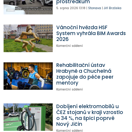
prostředkům
5. srpna 2026
13:18
|
Stonava
|
Jiří Brzóska
Vánoční hvězda HSF
System vyhrála BIM Awards
2026
Komerční sdělení
Rehabilitační ústav
Hrabyně a Chuchelná
zapojuje do péče peer
mentory
Komerční sdělení
Dobíjení elektromobilů u
ČEZ stojanů v kraji vzrostlo
o 34 %, na špici poprvé
Nový Jičín
Komerční sdělení