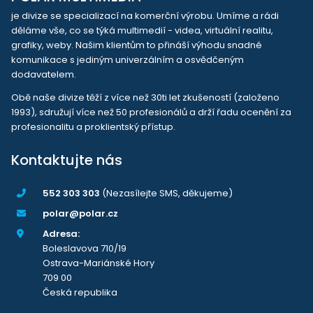
je divize se specializací na komerční výrobu. Umíme a rádi
děláme vše, co se týká multimedií - videa, virtuální realitu,
grafiky, weby. Našim klientům to přináší výhodu snadné
komunikace s jediným univerzálním a osvědčeným
dodavatelem.
Obě naše divize těží z více než 30ti let zkušeností (založeno
1993), sdružují více než 50 profesionálů a drží řadu ocenění za
profesionalitu a proklientský přístup.
Kontaktujte nás
552 303 303
(Nezasílejte SMS, děkujeme)
polar@polar.cz
Adresa:
Boleslavova 710/19
Ostrava-Mariánské Hory
709 00
Česká republika