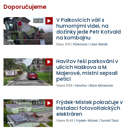
Doporučujeme
V Palkovicích válí s
01:30
humornými videi, na
dožínky jede Petr Kotvald
na kombajnu
Dnes
9:16
|
Palkovice
|
Libor Běčák
Havířov řeší parkování v
02:38
ulicích Haškova a M.
Majerové, místní sepsali
petici
Včera
11:56
|
Havířov
|
Bára Kelnerová
Frýdek-Místek pokračuje v
02:53
instalaci fotovoltaických
elektráren
Včera
15:43
|
Frýdek-Místek
|
Tomáš Tikal