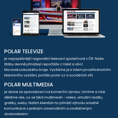
POLAR TELEVIZE
je nejúspěšnější regionální televizní společnost v ČR. Naše
štáby denně přinášejí reportáže z měst a obcí
Moravskoslezského kraje. Vysíláme je k lidem prostřednictvím
televizního vysílání, portálu polar.cz a sociálních sítí.
POLAR MULTIMEDIA
je divize se specializací na komerční výrobu. Umíme a rádi
děláme vše, co se týká multimedií - videa, virtuální realitu,
grafiky, weby. Našim klientům to přináší výhodu snadné
komunikace s jediným univerzálním a osvědčeným
dodavatelem.