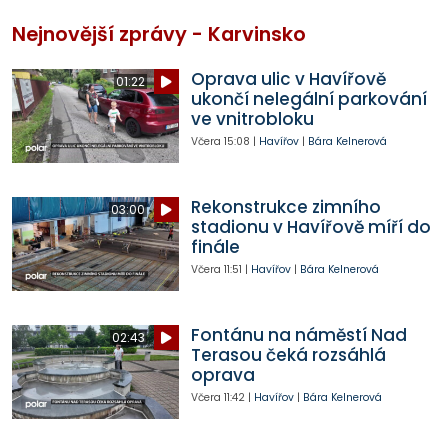
Nejnovější zprávy - Karvinsko
Oprava ulic v Havířově
01:22
ukončí nelegální parkování
ve vnitrobloku
Včera
15:08
|
Havířov
|
Bára Kelnerová
Rekonstrukce zimního
03:00
stadionu v Havířově míří do
finále
Včera
11:51
|
Havířov
|
Bára Kelnerová
Fontánu na náměstí Nad
02:43
Terasou čeká rozsáhlá
oprava
Včera
11:42
|
Havířov
|
Bára Kelnerová