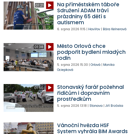
Na příměstském táboře
01:21
Sdružení ADAM tráví
prázdniny 65 dětí s
autismem
6. srpna 2026
11:15
|
Havířov
|
Bára Kelnerová
Město Orlová chce
01:38
podpořit bydlení mladých
rodin
5. srpna 2026
15:30
|
Orlová
|
Monika
Ociepková
Stonavský farář požehnal
01:50
řidičům i dopravním
prostředkům
5. srpna 2026
13:18
|
Stonava
|
Jiří Brzóska
Vánoční hvězda HSF
System vyhrála BIM Awards