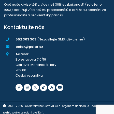
Obě naše divize těží z více než 30ti let zkušeností (založeno
1993), sdružují více než 50 profesionálů a drží řadu ocenění za
profesionalitu a proklientský přístup.
Kontaktujte nás
552 303 303
(Nezasílejte SMS, děkujeme)
polar@polar.cz
Adresa:
Boleslavova 710/19
Ostrava-Mariánské Hory
709 00
Česká republika
1993 - 2026 POLAR televize Ostrava, s.r.o., orgánem dohledu je Rada pro
rozhlasové a televizní vysílání.