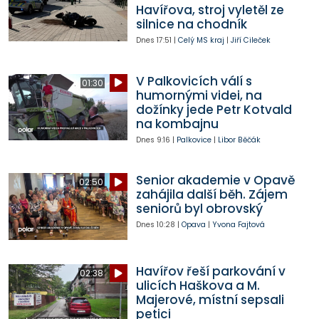
Havířova, stroj vyletěl ze
silnice na chodník
Dnes
17:51
|
Celý MS kraj
|
Jiří Cileček
V Palkovicích válí s
01:30
humornými videi, na
dožínky jede Petr Kotvald
na kombajnu
Dnes
9:16
|
Palkovice
|
Libor Běčák
Senior akademie v Opavě
02:50
zahájila další běh. Zájem
seniorů byl obrovský
Dnes
10:28
|
Opava
|
Yvona Fajtová
Havířov řeší parkování v
02:38
ulicích Haškova a M.
Majerové, místní sepsali
petici