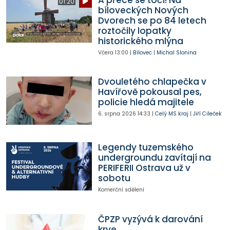
01:20
bíloveckých Nových
Dvorech se po 84 letech
roztočily lopatky
historického mlýna
Včera
13:00
|
Bílovec
|
Michal Slonina
Dvouletého chlapečka v
Havířově pokousal pes,
policie hledá majitele
6. srpna 2026
14:33
|
Celý MS kraj
|
Jiří Cileček
Legendy tuzemského
undergroundu zavítají na
PERIFERII Ostrava už v
sobotu
Komerční sdělení
ČPZP vyzývá k darování
krve