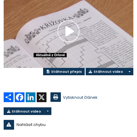
Přehrát
video
Stáhnout přepis
Stáhnout video
Sdílet
Facebook
LinkedIn
X
Vytisknout článek
Stáhnout video
Nahlásit chybu