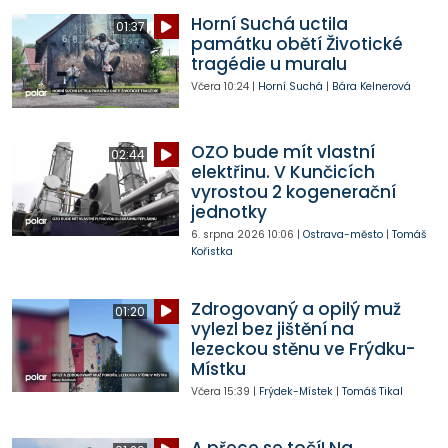
Horní Suchá uctila
01:37
památku obětí Životické
tragédie u muralu
Včera
10:24
|
Horní Suchá
|
Bára Kelnerová
OZO bude mít vlastní
02:44
elektřinu. V Kunčicích
vyrostou 2 kogenerační
jednotky
6. srpna 2026
10:06
|
Ostrava-město
|
Tomáš
Kořistka
Zdrogovaný a opilý muž
01:20
vylezl bez jištění na
lezeckou stěnu ve Frýdku-
Místku
Včera
15:39
|
Frýdek-Místek
|
Tomáš Tikal
A přece se točí! Na