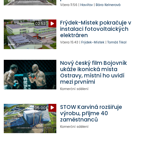
Včera
11:56
|
Havířov
|
Bára Kelnerová
Frýdek-Místek pokračuje v
02:53
instalaci fotovoltaických
elektráren
Včera
15:43
|
Frýdek-Místek
|
Tomáš Tikal
Nový český film Bojovník
ukáže ikonická místa
Ostravy, místní ho uvidí
mezi prvními
Komerční sdělení
STOW Karviná rozšiřuje
05:00
výrobu, přijme 40
zaměstnanců
Komerční sdělení