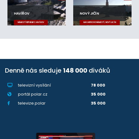
HAVÍŘOV
NOVÝ JIČÍN
NÁMĚSTÍ REPUBLIKY, HAVÍŘOV
MASARYKOVO NÁMĚSTÍ, NOVÝ JIČÍN
Denně nás sleduje
148 000
diváků
televizní vysílání
78 000
portál polar.cz
35 000
televize.polar
35 000