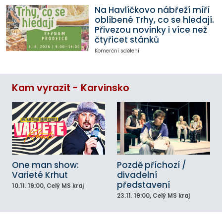
Na Havlíčkovo nábřeží míří
oblíbené Trhy, co se hledají.
Přivezou novinky i více než
čtyřicet stánků
Komerční sdělení
Kam vyrazit - Karvinsko
One man show:
Pozdě příchozí /
Varieté Krhut
divadelní
představení
10.11.
19:00
, Celý MS kraj
23.11.
19:00
, Celý MS kraj