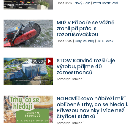
Dnes
11:26
|
Nový Jičín
|
Petra Dorazilová
Muž v Příboře se vážně
zranil při práci s
rozbrušovačkou
Dnes
9:35
|
Celý MS kraj
|
Jiří Cileček
STOW Karviná rozšiřuje
05:00
výrobu, přijme 40
zaměstnanců
Komerční sdělení
Na Havlíčkovo nábřeží míří
oblíbené Trhy, co se hledají.
Přivezou novinky i více než
čtyřicet stánků
Komerční sdělení