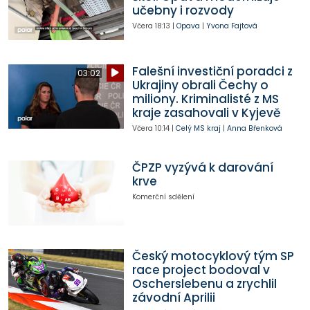
učebny i rozvody
Včera
18:13
|
Opava
|
Yvona Fajtová
Falešní investiční poradci z
03:02
Ukrajiny obrali Čechy o
miliony. Kriminalisté z MS
kraje zasahovali v Kyjevě
Včera
10:14
|
Celý MS kraj
|
Anna Břenková
ČPZP vyzývá k darování
krve
Komerční sdělení
Český motocyklový tým SP
race project bodoval v
Oscherslebenu a zrychlil
závodní Aprilii