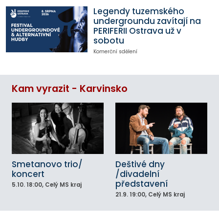
Legendy tuzemského
undergroundu zavítají na
PERIFERII Ostrava už v
sobotu
Komerční sdělení
Kam vyrazit - Karvinsko
Smetanovo trio/
Deštivé dny
koncert
/divadelní
představení
5.10.
18:00
, Celý MS kraj
21.9.
19:00
, Celý MS kraj