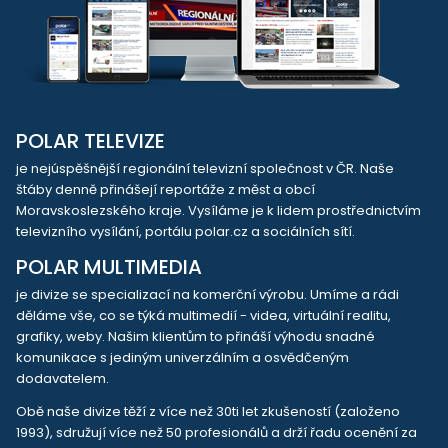
POLAR TELEVIZE
je nejúspěšnější regionální televizní společnost v ČR. Naše
štáby denně přinášejí reportáže z měst a obcí
Moravskoslezského kraje. Vysíláme je k lidem prostřednictvím
televizního vysílání, portálu polar.cz a sociálních sítí.
POLAR MULTIMEDIA
je divize se specializací na komerční výrobu. Umíme a rádi
děláme vše, co se týká multimedií - videa, virtuální realitu,
grafiky, weby. Našim klientům to přináší výhodu snadné
komunikace s jediným univerzálním a osvědčeným
dodavatelem.
Obě naše divize těží z více než 30ti let zkušeností (založeno
1993), sdružují více než 50 profesionálů a drží řadu ocenění za