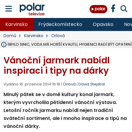
Karvinsko
Frýdeckomístecko
Opavsko
Nov
Domů
Karvinsko
Orlová
Ě PŘIBYLO SINIC, VODA MÁ HORŠÍ KVALITU, HYGIENICI RADÍ BÝT OPATRNÍ
ÚOHS DAL ZÁTORU POKUTU 100 000 ZA CHYBY V ZAKÁZCE NA OBN
AREÁL LODIČEK V KARVINÉ SE PŘIPRAVUJE NA VELKOU REKONSTRUKC
KARVINÁ ZNÁ BUDOUCÍ PODOBU AREÁLU LODIČKY V PARKU BOŽEN
MORAVSKOSLEZŠTÍ POLICISTÉ ODHALILI MEZINÁRODNÍ GANG PODVO
LÁKALI LIDI NA ZISKY Z KRYPTOMĚN, INFO A VIDEO NA POLAR.CZ
RADNÍ OSTRAVY A POSLANKYNĚ A. HOFFMANNOVÁ ZA PIRÁTY PODA
NA POSTUP MINISTERSTVA ŽIVOTNÍHO PROSTŘEDÍ V KAUZE HALDY 
MUŽ V PŘÍBOŘE SE VÁŽNĚ ZRANIL PŘI PRÁCI S ROZBRUŠOVAČKOU, I
SLEZSKÁ OSTRAVA PŘIPRAVUJE PROJEKTOVOU DOKUMENTACI PRO 
PODEZŘELÝ BALÍČEK ZASTAVIL PROVOZ NA NÁDRAŽÍ VE F-M, ČEKÁ 
CHLAPEČKA (2) V HAVÍŘOVĚ POKOUSAL PES, POLICIE HLEDÁ MAJITEL
MS KRAJ VYBUDUJE ZA 40 MILIONŮ V JABLUNKOVĚ NOVÝ MOST PŘES O
FOTBALISTA LAURI LAINE SE VRACÍ Z BANÍKU OSTRAVA NA PŮL ROK
F-M DOKONČIL VOLNOČASOVÝ AREÁL RIVKA PARK ZA 62 MILIONŮ,
Vánoční jarmark nabídl
inspiraci i tipy na dárky
Vydáno 16. prosince 2014 16:18 |
Orlová
|
David Stejskal
Minulý pátek se v domě kultury konal jarmark,
kterým vyvrcholila pětidenní vánoční výstava.
Letošní ročník jarmarku nabídl nejen tradiční
sváteční sortiment, ale i mnoho inspirace a tipů na
vánoční dárky.