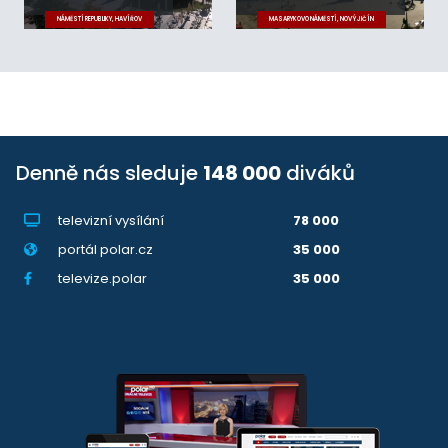
NÁMĚSTÍ REPUBLIKY, HAVÍŘOV
MASARYKOVO NÁMĚSTÍ, NOVÝ JIČÍN
Denně nás sleduje
148 000
diváků
televizní vysílání
78 000
portál polar.cz
35 000
televize.polar
35 000