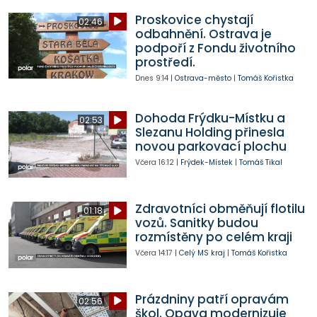
Proskovice chystají
02:46
odbahnění. Ostrava je
podpoří z Fondu životního
prostředí.
Dnes
9:14
|
Ostrava-město
|
Tomáš Kořistka
Dohoda Frýdku-Místku a
02:53
Slezanu Holding přinesla
novou parkovací plochu
Včera
16:12
|
Frýdek-Místek
|
Tomáš Tikal
Zdravotníci obměňují flotilu
01:18
vozů. Sanitky budou
rozmístěny po celém kraji
Včera
14:17
|
Celý MS kraj
|
Tomáš Kořistka
Prázdniny patří opravám
02:56
škol. Opava modernizuje