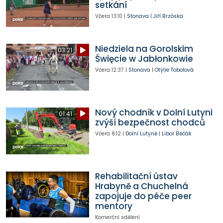
setkání
Včera
13:10
|
Stonava
|
Jiří Brzóska
Niedziela na Gorolskim
03:21
Święcie w Jabłonkowie
Včera
12:37
|
Stonava
|
Otýlie Tobolová
Nový chodník v Dolní Lutyni
01:41
zvýší bezpečnost chodců
Včera
8:12
|
Dolní Lutyně
|
Libor Běčák
Rehabilitační ústav
Hrabyně a Chuchelná
zapojuje do péče peer
mentory
Komerční sdělení