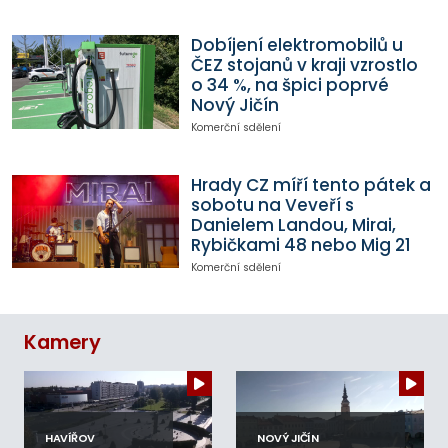
Dobíjení elektromobilů u
ČEZ stojanů v kraji vzrostlo
o 34 %, na špici poprvé
Nový Jičín
Komerční sdělení
Hrady CZ míří tento pátek a
sobotu na Veveří s
Danielem Landou, Mirai,
Rybičkami 48 nebo Mig 21
Komerční sdělení
Kamery
HAVÍŘOV
NOVÝ JIČÍN