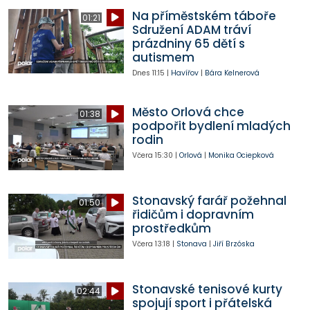
Na příměstském táboře
01:21
Sdružení ADAM tráví
prázdniny 65 dětí s
autismem
Dnes
11:15
|
Havířov
|
Bára Kelnerová
Město Orlová chce
01:38
podpořit bydlení mladých
rodin
Včera
15:30
|
Orlová
|
Monika Ociepková
Stonavský farář požehnal
01:50
řidičům i dopravním
prostředkům
Včera
13:18
|
Stonava
|
Jiří Brzóska
Stonavské tenisové kurty
02:44
spojují sport i přátelská