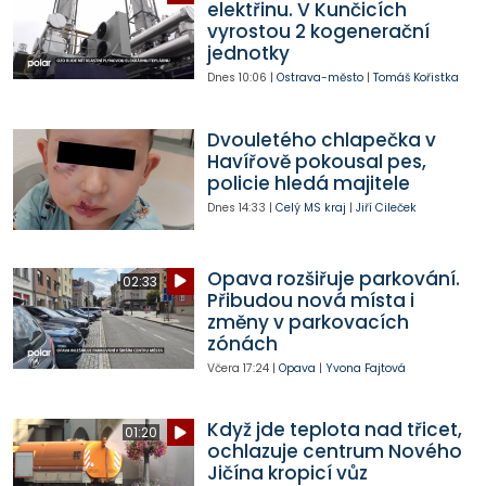
elektřinu. V Kunčicích
vyrostou 2 kogenerační
jednotky
Dnes
10:06
|
Ostrava-město
|
Tomáš Kořistka
Dvouletého chlapečka v
Havířově pokousal pes,
policie hledá majitele
Dnes
14:33
|
Celý MS kraj
|
Jiří Cileček
Opava rozšiřuje parkování.
02:33
Přibudou nová místa i
změny v parkovacích
zónách
Včera
17:24
|
Opava
|
Yvona Fajtová
Když jde teplota nad třicet,
01:20
ochlazuje centrum Nového
Jičína kropicí vůz