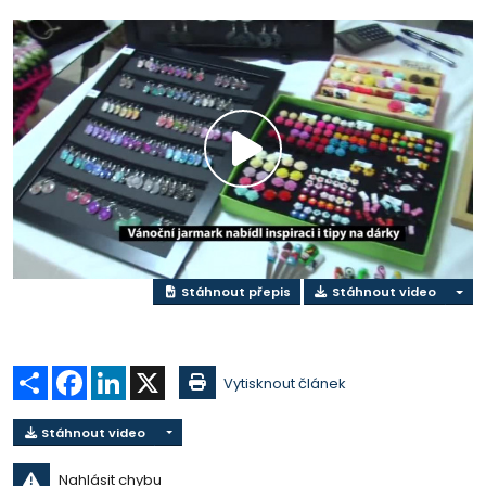
Přehrát
video
Stáhnout přepis
Stáhnout video
Sdílet
Facebook
LinkedIn
X
Vytisknout článek
Stáhnout video
Nahlásit chybu