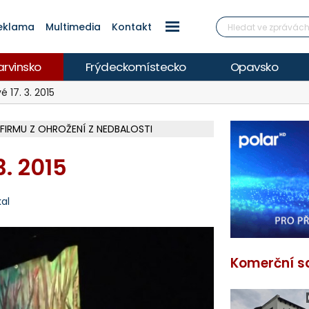
eklama
Multimedia
Kontakt
arvinsko
Frýdeckomístecko
Opavsko
 17. 3. 2015
 FIRMU Z OHROŽENÍ Z NEDBALOSTI
Í KVALITU, HYGIENICI RADÍ BÝT OPATRNÍ
ETECH ROZTOČILY LOPATKY HISTOR. MLÝNA
 VYHLÍDKOVOU TERASOU ZA 2,6 MILIONU
ÍŘÍ DO FINÁLE, VÍCE NA POLAR.CZ
V OHROŽENÍ ŽIVOTA, INFO NA POLAR.CZ
ŽOU OBJASNIT PRŮBĚH NEHODOVÉHO DĚJE
EM A HEŘMANOVICEMI ZA 74 MILIONŮ
MÁM, CISTERNY JEZDÍ I NA LYSOU HORU
 ELEKTRÁREN, REPORTÁŽ NA POLAR.CZ
 REPORTÁŽ NA POLAR.CZ
ČÁSTEČNÉHO ZATMĚNÍ SLUNCE I PERSEID
ARKOVÁNÍ VE VNITROBLOKU
ŽCE S AUTEM, INFO NA POLAR.CZ
Í LUTYNI Z LEDNA 2024 ZAMÍŘÍ K SOUDU
3. 2015
kal
Komerční s