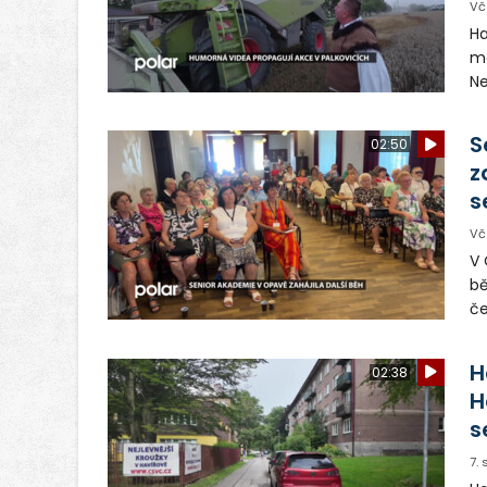
Vč
Ha
ma
Ne
ša
pr
S
02:50
Ba
z
s
Vč
V 
bě
če
pl
mě
H
02:38
ab
H
dr
s
7.