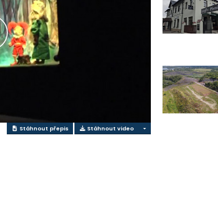
řehrát
ideo
Stáhnout přepis
Stáhnout video