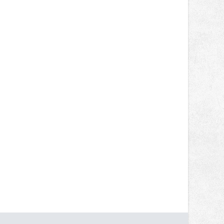
zůstaly za očekáváním týmu, důležitý
posun přineslo testování nového
aerodynamického řešení pro Aprilii
RS660, které motocykl znatelně
zrychlilo.