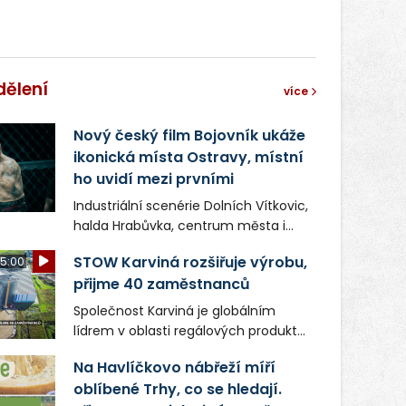
správní proces.
dělení
více
Nový český film Bojovník ukáže
ikonická místa Ostravy, místní
ho uvidí mezi prvními
Industriální scenérie Dolních Vítkovic,
halda Hrabůvka, centrum města i
další ikonická místa Ostravy se objeví
STOW Karviná rozšiřuje výrobu,
5:00
v novém filmu Bojovník, který vstoupí
přijme 40 zaměstnanců
do kin už 13. srpna. Režiséři Vojtěch
Frič a Tomáš Dianiška si
Společnost Karviná je globálním
moravskoslezskou metropoli
lídrem v oblasti regálových produktů
nevybrali náhodou – její syrová
a systémů, stabilním
atmosféra se stala přirozenou
Na Havlíčkovo nábřeží míří
zaměstnavatelem na Karvinsku a
součástí příběhu bývalého
oblíbené Trhy, co se hledají.
firmou s obrovským potenciálem.
boxerského šampiona Hoffa (Milan