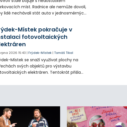
vířov stále bojuje s nedostatkem
rkovacích míst. Radnice ale nemůže dovoli,
y lidé nechávali stát auta v jednosměrných
icích, kde nezbývá místo pro průjezd IZS.
tuace se teď řeší v jednom vnitrobloku, kde
rýdek-Místek pokračuje v
 někteří obyvatelé rozhodli sepsat petici.
nstalaci fotovoltaických
lektráren
 srpna 2026
15:43
|
Frýdek-Místek
|
Tomáš Tikal
ýdek-Místek se snaží využívat plochy na
řechách svých objektů pro výstavbu
tovoltaických elektráren. Tentokrát přišla
da na 11. Základní školu ve Frýdku.