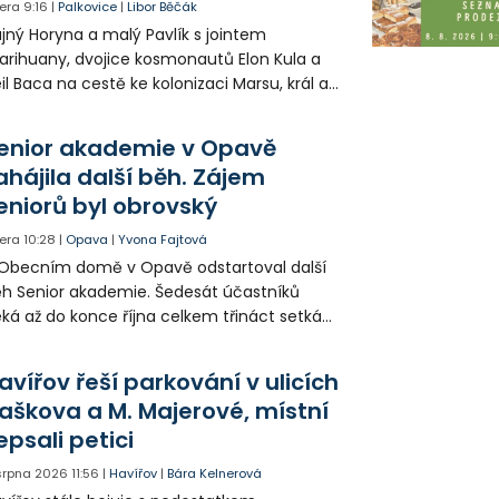
era
9:16
|
Palkovice
|
Libor Běčák
jný Horyna a malý Pavlík s jointem
rihuany, dvojice kosmonautů Elon Kula a
il Baca na cestě ke kolonizaci Marsu, král a
šek a mnoho dalších postav už při
opagaci Palkovic ztvárnili starosta Radim
enior akademie v Opavě
ča a místostarosta David Kula.
ahájila další běh. Zájem
eniorů byl obrovský
era
10:28
|
Opava
|
Yvona Fajtová
Obecním domě v Opavě odstartoval další
h Senior akademie. Šedesát účastníků
ká až do konce října celkem třináct setkání
ných odborných přednášek i poznávání
sta. Na závěr převezmou úspěšní
avířov řeší parkování v ulicích
solventi certifikáty o absolvování studia a
aškova a M. Majerové, místní
obné dárky.
epsali petici
 srpna 2026
11:56
|
Havířov
|
Bára Kelnerová