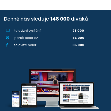
Denně nás sleduje
148 000
diváků
televizní vysílání
78 000
portál polar.cz
35 000
televize.polar
35 000