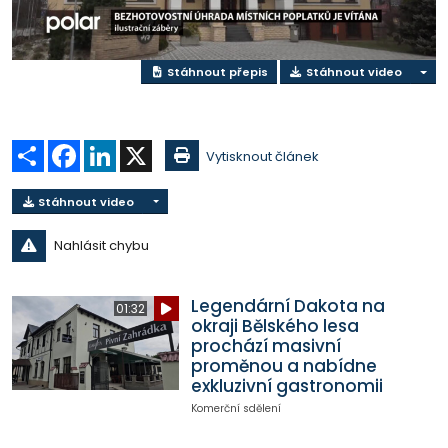
video
Stáhnout přepis
Stáhnout video
Sdílet
Facebook
LinkedIn
X
Vytisknout článek
Stáhnout video
Nahlásit chybu
Legendární Dakota na
01:32
okraji Bělského lesa
prochází masivní
proměnou a nabídne
exkluzivní gastronomii
Komerční sdělení