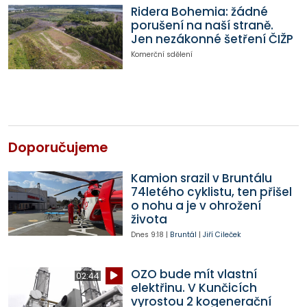
Ridera Bohemia: žádné
porušení na naší straně.
Jen nezákonné šetření ČIŽP
Komerční sdělení
Doporučujeme
Kamion srazil v Bruntálu
74letého cyklistu, ten přišel
o nohu a je v ohrožení
života
Dnes
9:18
|
Bruntál
|
Jiří Cileček
OZO bude mít vlastní
02:44
elektřinu. V Kunčicích
vyrostou 2 kogenerační