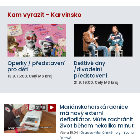
Kam vyrazit - Karvinsko
Operky / představení
Deštivé dny
pro děti
/divadelní
představení
13.9.
15:00
, Celý MS kraj
21.9.
19:00
, Celý MS kraj
Mariánskohorská radnice
01:56
má nový externí
defibrilátor. Může zachránit
život během několika minut
Včera
19:04
|
Ostrava-Mariánské hory
|
Yvona
Fajtová