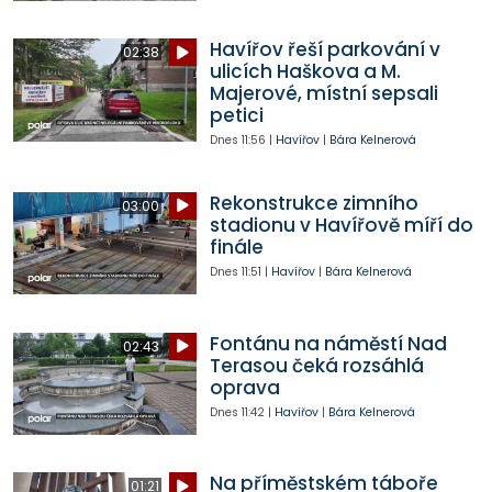
Havířov řeší parkování v
02:38
ulicích Haškova a M.
Majerové, místní sepsali
petici
Dnes
11:56
|
Havířov
|
Bára Kelnerová
Rekonstrukce zimního
03:00
stadionu v Havířově míří do
finále
Dnes
11:51
|
Havířov
|
Bára Kelnerová
Fontánu na náměstí Nad
02:43
Terasou čeká rozsáhlá
oprava
Dnes
11:42
|
Havířov
|
Bára Kelnerová
Na příměstském táboře
01:21