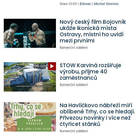
Dnes
13:00
|
Bílovec
|
Michal Slonina
Nový český film Bojovník
ukáže ikonická místa
Ostravy, místní ho uvidí
mezi prvními
Komerční sdělení
STOW Karviná rozšiřuje
05:00
výrobu, přijme 40
zaměstnanců
Komerční sdělení
Na Havlíčkovo nábřeží míří
oblíbené Trhy, co se hledají.
Přivezou novinky i více než
čtyřicet stánků
Komerční sdělení