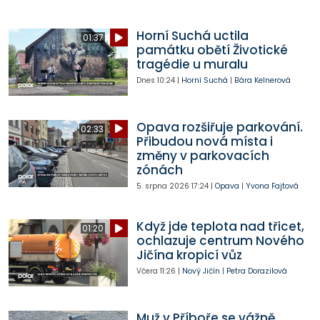
Horní Suchá uctila
01:37
památku obětí Životické
tragédie u muralu
Dnes
10:24
|
Horní Suchá
|
Bára Kelnerová
Opava rozšiřuje parkování.
02:33
Přibudou nová místa i
změny v parkovacích
zónách
5. srpna 2026
17:24
|
Opava
|
Yvona Fajtová
Když jde teplota nad třicet,
01:20
ochlazuje centrum Nového
Jičína kropicí vůz
Včera
11:26
|
Nový Jičín
|
Petra Dorazilová
Muž v Příboře se vážně