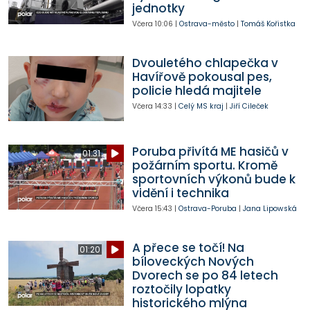
jednotky
Včera
10:06
|
Ostrava-město
|
Tomáš Kořistka
Dvouletého chlapečka v
Havířově pokousal pes,
policie hledá majitele
Včera
14:33
|
Celý MS kraj
|
Jiří Cileček
Poruba přivítá ME hasičů v
01:31
požárním sportu. Kromě
sportovních výkonů bude k
vidění i technika
Včera
15:43
|
Ostrava-Poruba
|
Jana Lipowská
A přece se točí! Na
01:20
bíloveckých Nových
Dvorech se po 84 letech
roztočily lopatky
historického mlýna