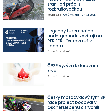
zranil při práci s
rozbrušovačkou
Včera
9:35
|
Celý MS kraj
|
Jiří Cileček
Legendy tuzemského
undergroundu zavítají na
PERIFERII Ostrava už v
sobotu
Komerční sdělení
ČPZP vyzývá k darování
krve
Komerční sdělení
Český motocyklový tým SP
race project bodoval v
Oscherslebenu a zrychlil