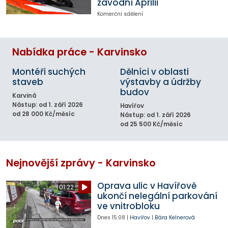
závodní Aprilii
Komerční sdělení
Nabídka práce - Karvinsko
Montéři suchých
Dělníci v oblasti
staveb
výstavby a údržby
budov
Karviná
Nástup: od 1. září 2026
Havířov
od 28 000 Kč/měsíc
Nástup: od 1. září 2026
od 25 500 Kč/měsíc
Nejnovější zprávy - Karvinsko
Oprava ulic v Havířově
01:22
ukončí nelegální parkování
ve vnitrobloku
Dnes
15:08
|
Havířov
|
Bára Kelnerová