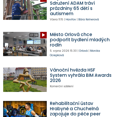
Sdružení ADAM tráví
prázdniny 65 dětí s
autismem
Včera
11:15
|
Havířov
|
Bára Kelnerová
Město Orlová chce
01:38
podpořit bydlení mladých
rodin
5. srpna 2026
15:30
|
Orlová
|
Monika
Ociepková
Vánoční hvězda HSF
System vyhrála BIM Awards
2026
Komerční sdělení
Rehabilitační ústav
Hrabyně a Chuchelná
zapojuje do péče peer