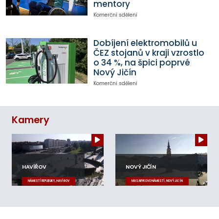
mentory
Komerční sdělení
Dobíjení elektromobilů u
ČEZ stojanů v kraji vzrostlo
o 34 %, na špici poprvé
Nový Jičín
Komerční sdělení
Kamery
HAVÍŘOV
NOVÝ JIČÍN
NÁMĚSTÍ REPUBLIKY, HAVÍŘOV
MASARYKOVO NÁMĚSTÍ, NOVÝ JIČÍN