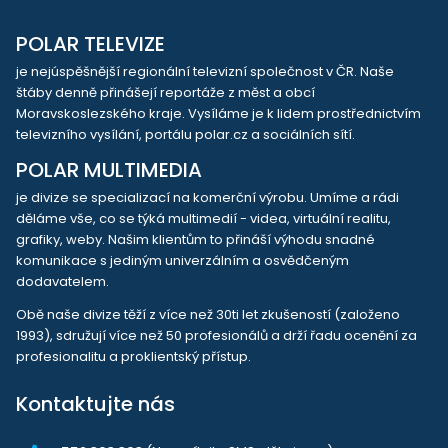
POLAR TELEVIZE
je nejúspěšnější regionální televizní společnost v ČR. Naše
štáby denně přinášejí reportáže z měst a obcí
Moravskoslezského kraje. Vysíláme je k lidem prostřednictvím
televizního vysílání, portálu polar.cz a sociálních sítí.
POLAR MULTIMEDIA
je divize se specializací na komerční výrobu. Umíme a rádi
děláme vše, co se týká multimedií - videa, virtuální realitu,
grafiky, weby. Našim klientům to přináší výhodu snadné
komunikace s jediným univerzálním a osvědčeným
dodavatelem.
Obě naše divize těží z více než 30ti let zkušeností (založeno
1993), sdružují více než 50 profesionálů a drží řadu ocenění za
profesionalitu a proklientský přístup.
Kontaktujte nás