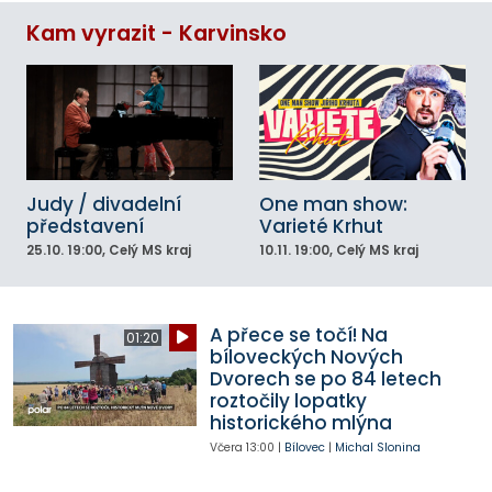
Kam vyrazit - Karvinsko
Judy / divadelní
One man show:
představení
Varieté Krhut
25.10.
19:00
, Celý MS kraj
10.11.
19:00
, Celý MS kraj
A přece se točí! Na
01:20
bíloveckých Nových
Dvorech se po 84 letech
roztočily lopatky
historického mlýna
Včera
13:00
|
Bílovec
|
Michal Slonina