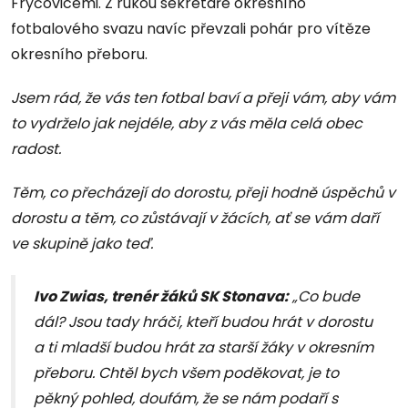
Fryčovicemi. Z rukou sekretáře okresního
fotbalového svazu navíc převzali pohár pro vítěze
okresního přeboru.
Jsem rád, že vás ten fotbal baví a přeji vám, aby vám
to vydrželo jak nejdéle, aby z vás měla celá obec
radost.
Těm, co přecházejí do dorostu, přeji hodně úspěchů v
dorostu a těm, co zůstávají v žácích, ať se vám daří
ve skupině jako teď.
Ivo Zwias, trenér žáků SK Stonava:
„Co bude
dál? Jsou tady hráči, kteří budou hrát v dorostu
a ti mladší budou hrát za starší žáky v okresním
přeboru. Chtěl bych všem poděkovat, je to
pěkný pohled, doufám, že se nám podaří s