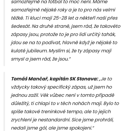
samozřejmě na fotbal to moc není. Máme
samozřejmě nějaké roky a je to pro nás velmi
těžké. Ti kluci mají 25-28 let a někteří naši přes
šedesát. Na druhé straně, jsem rád, že takovéto
zápasy jsou, protože to je pro lidi určitý tahák,
jdou se na to podívat, hlavně když je nějaké to
kulaté jubileum. Myslím si, že ty zápasy mají
smysl a jsem rád, že jsou.“
Tomáš Mančař, kapitán SK Stonava:
„Je to
vždycky takový specifický zápas, už jsem ho
jednou zažil. Věk vůbec není v tomto případě
důležitý, ti chlapi to v těch nohách mají. Bylo to
spíše takové treninkové tempo, ale to jejich
zrychlení je nestandardní. Sice jsme prohráli,
nedali jsme gól, ale jsme spokojeni.“