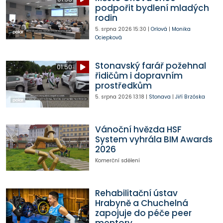
podpořit bydlení mladých
rodin
5. srpna 2026
15:30
|
Orlová
|
Monika
Ociepková
Stonavský farář požehnal
01:50
řidičům i dopravním
prostředkům
5. srpna 2026
13:18
|
Stonava
|
Jiří Brzóska
Vánoční hvězda HSF
System vyhrála BIM Awards
2026
Komerční sdělení
Rehabilitační ústav
Hrabyně a Chuchelná
zapojuje do péče peer
mentory