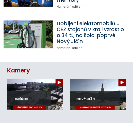
Komerční sdělení
Dobíjení elektromobilů u
ČEZ stojanů v kraji vzrostlo
o 34 %, na špici poprvé
Nový Jičín
Komerční sdělení
Kamery
HAVÍŘOV
NOVÝ JIČÍN
NÁMĚSTÍ REPUBLIKY, HAVÍŘOV
MASARYKOVO NÁMĚSTÍ, NOVÝ JIČÍN