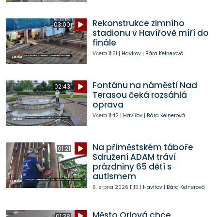
Rekonstrukce zimního
03:00
stadionu v Havířově míří do
finále
Včera
11:51
|
Havířov
|
Bára Kelnerová
Fontánu na náměstí Nad
02:43
Terasou čeká rozsáhlá
oprava
Včera
11:42
|
Havířov
|
Bára Kelnerová
Na příměstském táboře
01:21
Sdružení ADAM tráví
prázdniny 65 dětí s
autismem
6. srpna 2026
11:15
|
Havířov
|
Bára Kelnerová
Město Orlová chce
01:38