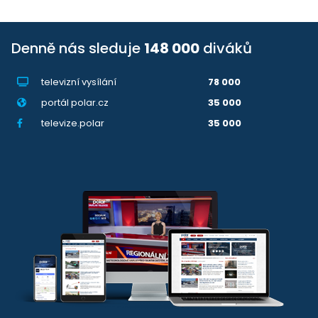
Denně nás sleduje
148 000
diváků
televizní vysílání
78 000
portál polar.cz
35 000
televize.polar
35 000