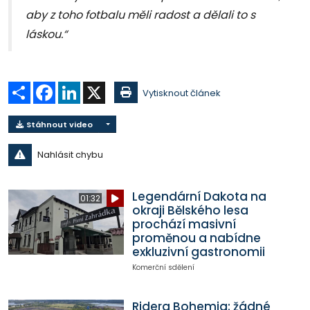
aby z toho fotbalu měli radost a dělali to s
láskou.“
Sdílet
Facebook
LinkedIn
X
Vytisknout článek
Stáhnout video
Nahlásit chybu
Legendární Dakota na
01:32
okraji Bělského lesa
prochází masivní
proměnou a nabídne
exkluzivní gastronomii
Komerční sdělení
Ridera Bohemia: žádné