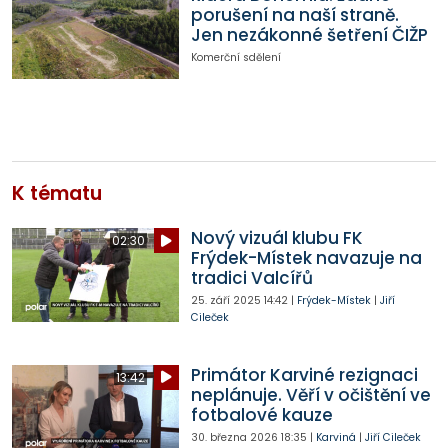
porušení na naší straně.
Jen nezákonné šetření ČIŽP
Komerční sdělení
K tématu
Nový vizuál klubu FK
02:30
Frýdek-Místek navazuje na
tradici Valcířů
25. září 2025
14:42
|
Frýdek-Místek
|
Jiří
Cileček
Primátor Karviné rezignaci
13:42
neplánuje. Věří v očištění ve
fotbalové kauze
30. března 2026
18:35
|
Karviná
|
Jiří Cileček