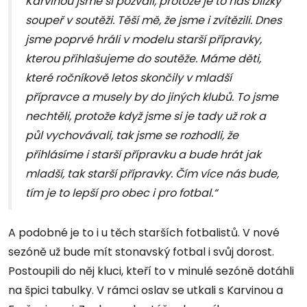
Karvinou jsme si pozvali, protože je to náš blízký
soupeř v soutěži. Těší mě, že jsme i zvítězili. Dnes
jsme poprvé hráli v modelu starší přípravky,
kterou přihlašujeme do soutěže. Máme děti,
které ročníkově letos skončily v mladší
přípravce a musely by do jiných klubů. To jsme
nechtěli, protože když jsme si je tady už rok a
půl vychovávali, tak jsme se rozhodli, že
přihlásíme i starší přípravku a bude hrát jak
mladší, tak starší přípravky. Čím více nás bude,
tím je to lepší pro obec i pro fotbal.“
A podobné je to i u těch starších fotbalistů. V nové
sezóně už bude mít stonavský fotbal i svůj dorost.
Postoupili do něj kluci, kteří to v minulé sezóně dotáhli
na špici tabulky. V rámci oslav se utkali s Karvinou a