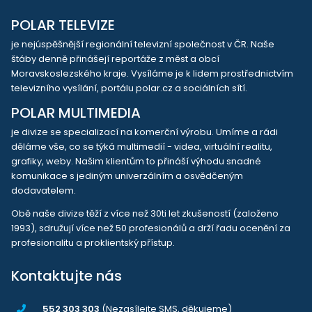
POLAR TELEVIZE
je nejúspěšnější regionální televizní společnost v ČR. Naše
štáby denně přinášejí reportáže z měst a obcí
Moravskoslezského kraje. Vysíláme je k lidem prostřednictvím
televizního vysílání, portálu polar.cz a sociálních sítí.
POLAR MULTIMEDIA
je divize se specializací na komerční výrobu. Umíme a rádi
děláme vše, co se týká multimedií - videa, virtuální realitu,
grafiky, weby. Našim klientům to přináší výhodu snadné
komunikace s jediným univerzálním a osvědčeným
dodavatelem.
Obě naše divize těží z více než 30ti let zkušeností (založeno
1993), sdružují více než 50 profesionálů a drží řadu ocenění za
profesionalitu a proklientský přístup.
Kontaktujte nás
552 303 303
(Nezasílejte SMS, děkujeme)