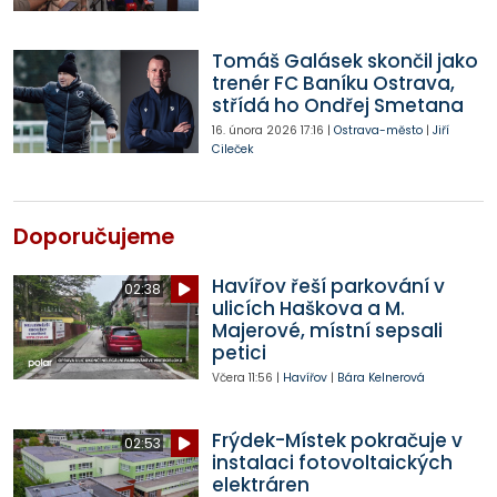
Tomáš Galásek skončil jako
trenér FC Baníku Ostrava,
střídá ho Ondřej Smetana
16. února 2026
17:16
|
Ostrava-město
|
Jiří
Cileček
Doporučujeme
Havířov řeší parkování v
02:38
ulicích Haškova a M.
Majerové, místní sepsali
petici
Včera
11:56
|
Havířov
|
Bára Kelnerová
Frýdek-Místek pokračuje v
02:53
instalaci fotovoltaických
elektráren