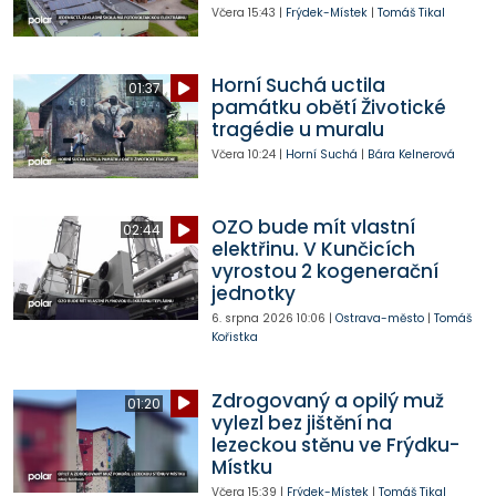
Včera
15:43
|
Frýdek-Místek
|
Tomáš Tikal
Horní Suchá uctila
01:37
památku obětí Životické
tragédie u muralu
Včera
10:24
|
Horní Suchá
|
Bára Kelnerová
OZO bude mít vlastní
02:44
elektřinu. V Kunčicích
vyrostou 2 kogenerační
jednotky
6. srpna 2026
10:06
|
Ostrava-město
|
Tomáš
Kořistka
Zdrogovaný a opilý muž
01:20
vylezl bez jištění na
lezeckou stěnu ve Frýdku-
Místku
Včera
15:39
|
Frýdek-Místek
|
Tomáš Tikal