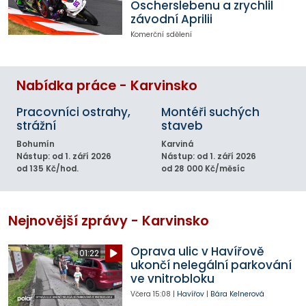
Oscherslebenu a zrychlil
závodní Aprilii
Komerční sdělení
Nabídka práce - Karvinsko
Pracovníci ostrahy,
Montéři suchých
strážní
staveb
Bohumín
Karviná
Nástup: od 1. září 2026
Nástup: od 1. září 2026
od 135 Kč/hod.
od 28 000 Kč/měsíc
Nejnovější zprávy - Karvinsko
Oprava ulic v Havířově
01:22
ukončí nelegální parkování
ve vnitrobloku
Včera
15:08
|
Havířov
|
Bára Kelnerová