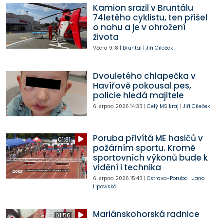
Kamion srazil v Bruntálu
74letého cyklistu, ten přišel
o nohu a je v ohrožení
života
Včera
9:18
|
Bruntál
|
Jiří Cileček
Dvouletého chlapečka v
Havířově pokousal pes,
policie hledá majitele
6. srpna 2026
14:33
|
Celý MS kraj
|
Jiří Cileček
Poruba přivítá ME hasičů v
01:31
požárním sportu. Kromě
sportovních výkonů bude k
vidění i technika
6. srpna 2026
15:43
|
Ostrava-Poruba
|
Jana
Lipowská
Mariánskohorská radnice
01:56