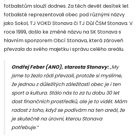
fotbalistům slouží dodnes. Za těch devět desítek let
fotbalisté reprezentovali obec pod různými názvy
jako Sokol, TJ VOKD Stonava či TJ Důl ČSM Stonava. V
roce 1999, došlo ke změně názvu na SK Stonava s
hlavním sponzorem Obcí Stonava, která zároveň
převzala do svého majetku i správu celého areálu.
Ondřej Feber (ANO), starosta Stonavy:
„My
jsme to žezlo rádi převzali, protože si myslíme,
že jednou z důležitých záležitostí obec je i ten
sport a kultura. Stálo nás to za tu dobu 30 let
dost finančních prostředků, ale je to vidět. Mám
radost z toho, když se podívám na ten areál, že
je skutečně na úrovni, kterou Stonava
potřebuje.“