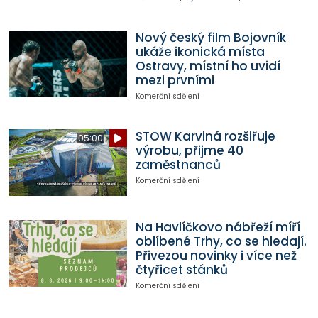
Nový český film Bojovník
ukáže ikonická místa
Ostravy, místní ho uvidí
mezi prvními
Komerční sdělení
STOW Karviná rozšiřuje
05:00
výrobu, přijme 40
zaměstnanců
Komerční sdělení
Na Havlíčkovo nábřeží míří
oblíbené Trhy, co se hledají.
Přivezou novinky i více než
čtyřicet stánků
Komerční sdělení