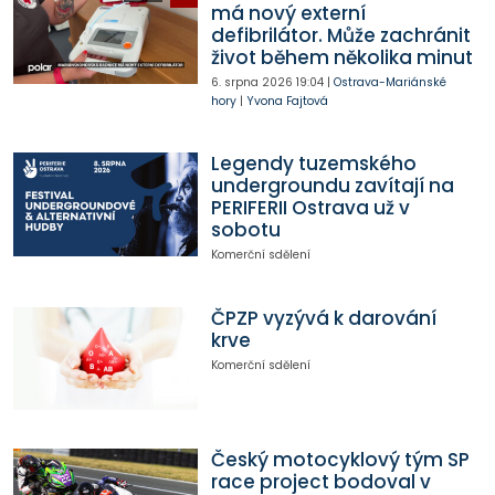
má nový externí
defibrilátor. Může zachránit
život během několika minut
6. srpna 2026
19:04
|
Ostrava-Mariánské
hory
|
Yvona Fajtová
Legendy tuzemského
undergroundu zavítají na
PERIFERII Ostrava už v
sobotu
Komerční sdělení
ČPZP vyzývá k darování
krve
Komerční sdělení
Český motocyklový tým SP
race project bodoval v