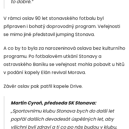
to dobré.“
V rámci oslav 90 let stonavského fotbalu byl
připraven i bohatý doprovodný program. Veřejnosti
se mimo jiné představil jumping Stonava.
A co by to byla za narozeninová oslava bez kulturního
programu. Po fotbalovém utkání Stonavy a
ostravského Baníku se veřejnost mohla pobavit u hitů
v podání kapely Elán revival Morava.
Závěr oslav pak patřil kapele Drive.
Martin Cyroň, předseda SK Stonava:
„Sportovnímu klubu Stonava bych do další let
popřál dalších devadesát úspěšných let, aby
všichni byli zdraví a ti co po nás budou v klubu,