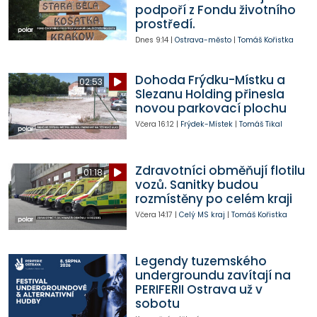
podpoří z Fondu životního
prostředí.
Dnes
9:14
|
Ostrava-město
|
Tomáš Kořistka
Dohoda Frýdku-Místku a
02:53
Slezanu Holding přinesla
novou parkovací plochu
Včera
16:12
|
Frýdek-Místek
|
Tomáš Tikal
Zdravotníci obměňují flotilu
01:18
vozů. Sanitky budou
rozmístěny po celém kraji
Včera
14:17
|
Celý MS kraj
|
Tomáš Kořistka
Legendy tuzemského
undergroundu zavítají na
PERIFERII Ostrava už v
sobotu