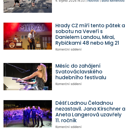
4. srpna 2026
14:33
|
Havířov
|
Bára Kelnerová
Hrady CZ míří tento pátek a
sobotu na Veveří s
Danielem Landou, Mirai,
Rybičkami 48 nebo Mig 21
Komerční sdělení
Měsíc do zahájení
Svatováclavského
hudebního festivalu
Komerční sdělení
Déšť Ladnou Čeladnou
nezastavil. Jana Kirschner a
Aneta Langerová uzavřely
11. ročník
Komerční sdělení