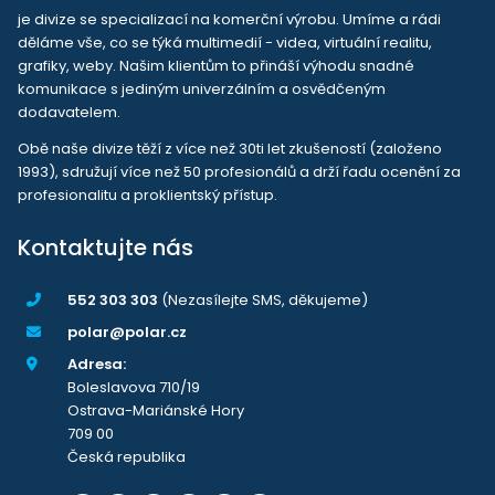
je divize se specializací na komerční výrobu. Umíme a rádi
děláme vše, co se týká multimedií - videa, virtuální realitu,
grafiky, weby. Našim klientům to přináší výhodu snadné
komunikace s jediným univerzálním a osvědčeným
dodavatelem.
Obě naše divize těží z více než 30ti let zkušeností (založeno
1993), sdružují více než 50 profesionálů a drží řadu ocenění za
profesionalitu a proklientský přístup.
Kontaktujte nás
552 303 303
(Nezasílejte SMS, děkujeme)
polar@polar.cz
Adresa:
Boleslavova 710/19
Ostrava-Mariánské Hory
709 00
Česká republika