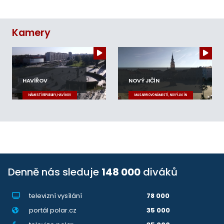
Kamery
HAVÍŘOV
NOVÝ JIČÍN
NÁMĚSTÍ REPUBLIKY, HAVÍŘOV
MASARYKOVO NÁMĚSTÍ, NOVÝ JIČÍN
Denně nás sleduje
148 000
diváků
televizní vysílání
78 000
portál polar.cz
35 000