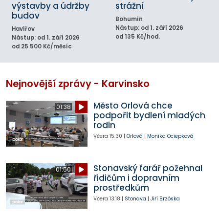
výstavby a údržby
strážní
budov
Bohumín
Nástup: od 1. září 2026
Havířov
od 135 Kč/hod.
Nástup: od 1. září 2026
od 25 500 Kč/měsíc
Nejnovější zprávy - Karvinsko
Město Orlová chce
01:38
podpořit bydlení mladých
rodin
Včera
15:30
|
Orlová
|
Monika Ociepková
Stonavský farář požehnal
01:50
řidičům i dopravním
prostředkům
Včera
13:18
|
Stonava
|
Jiří Brzóska