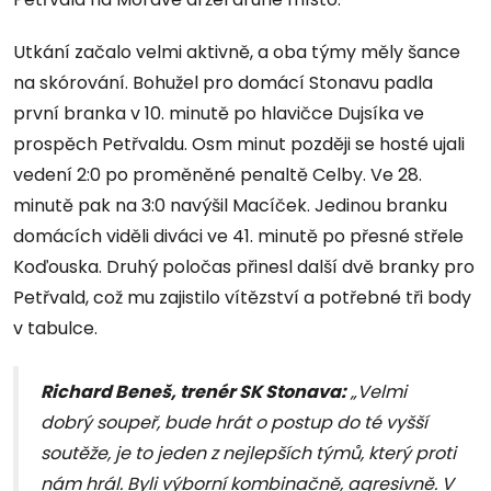
Utkání začalo velmi aktivně, a oba týmy měly šance
na skórování. Bohužel pro domácí Stonavu padla
první branka v 10. minutě po hlavičce Dujsíka ve
prospěch Petřvaldu. Osm minut později se hosté ujali
vedení 2:0 po proměněné penaltě Celby. Ve 28.
minutě pak na 3:0 navýšil Macíček. Jedinou branku
domácích viděli diváci ve 41. minutě po přesné střele
Koďouska. Druhý poločas přinesl další dvě branky pro
Petřvald, což mu zajistilo vítězství a potřebné tři body
v tabulce.
Richard Beneš, trenér SK Stonava:
„Velmi
dobrý soupeř, bude hrát o postup do té vyšší
soutěže, je to jeden z nejlepších týmů, který proti
nám hrál. Byli výborní kombinačně, agresivně. V