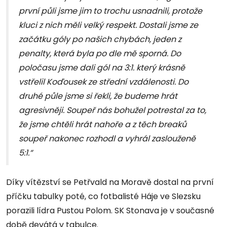
první půli jsme jim to trochu usnadnili, protože
kluci z nich měli velký respekt. Dostali jsme ze
začátku góly po našich chybách, jeden z
penalty, která byla po dle mě sporná. Do
poločasu jsme dali gól na 3:1. který krásně
vstřelil Koďousek ze střední vzdálenosti. Do
druhé půle jsme si řekli, že budeme hrát
agresivněji. Soupeř nás bohužel potrestal za to,
že jsme chtěli hrát nahoře a z těch breaků
soupeř nakonec rozhodl a vyhrál zaslouženě
5:1.“
Díky vítězství se Petřvald na Moravě dostal na první
příčku tabulky poté, co fotbalisté Háje ve Slezsku
porazili lídra Pustou Polom. SK Stonava je v současné
době devátá v tabulce.