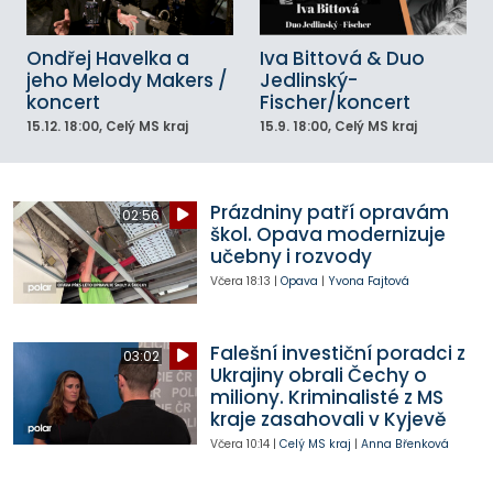
Ondřej Havelka a
Iva Bittová & Duo
jeho Melody Makers /
Jedlinský-
koncert
Fischer/koncert
15.12.
18:00
, Celý MS kraj
15.9.
18:00
, Celý MS kraj
Prázdniny patří opravám
02:56
škol. Opava modernizuje
učebny i rozvody
Včera
18:13
|
Opava
|
Yvona Fajtová
Falešní investiční poradci z
03:02
Ukrajiny obrali Čechy o
miliony. Kriminalisté z MS
kraje zasahovali v Kyjevě
Včera
10:14
|
Celý MS kraj
|
Anna Břenková