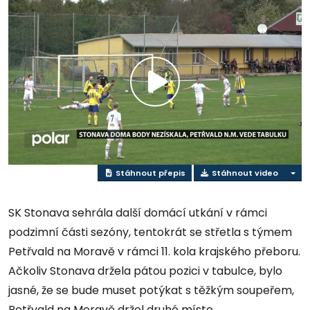
Přehrát
video
Stáhnout přepis
Stáhnout video
SK Stonava sehrála další domácí utkání v rámci
podzimní části sezóny, tentokrát se střetla s týmem
Petřvald na Moravě v rámci 11. kola krajského přeboru.
Ačkoliv Stonava držela pátou pozici v tabulce, bylo
jasné, že se bude muset potýkat s těžkým soupeřem,
Petřvald na Moravě držel druhé místo.