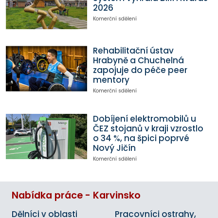
2026
Komerční sdělení
Rehabilitační ústav
Hrabyně a Chuchelná
zapojuje do péče peer
mentory
Komerční sdělení
Dobíjení elektromobilů u
ČEZ stojanů v kraji vzrostlo
o 34 %, na špici poprvé
Nový Jičín
Komerční sdělení
Nabídka práce - Karvinsko
Dělníci v oblasti
Pracovníci ostrahy,