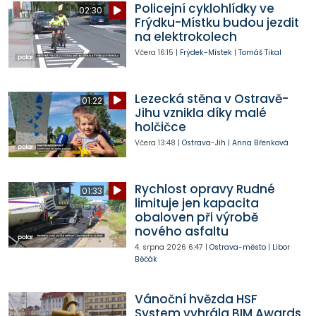
Policejní cyklohlídky ve
02:30
Frýdku-Místku budou jezdit
na elektrokolech
Včera
16:15
|
Frýdek-Místek
|
Tomáš Tikal
Lezecká stěna v Ostravě-
01:22
Jihu vznikla díky malé
holčičce
Včera
13:48
|
Ostrava-Jih
|
Anna Břenková
Rychlost opravy Rudné
01:33
limituje jen kapacita
obaloven při výrobě
nového asfaltu
4. srpna 2026
6:47
|
Ostrava-město
|
Libor
Běčák
Vánoční hvězda HSF
System vyhrála BIM Awards