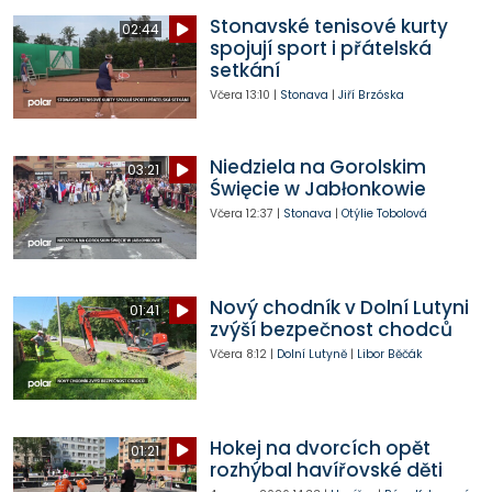
Stonavské tenisové kurty
02:44
spojují sport i přátelská
setkání
Včera
13:10
|
Stonava
|
Jiří Brzóska
Niedziela na Gorolskim
03:21
Święcie w Jabłonkowie
Včera
12:37
|
Stonava
|
Otýlie Tobolová
Nový chodník v Dolní Lutyni
01:41
zvýší bezpečnost chodců
Včera
8:12
|
Dolní Lutyně
|
Libor Běčák
Hokej na dvorcích opět
01:21
rozhýbal havířovské děti