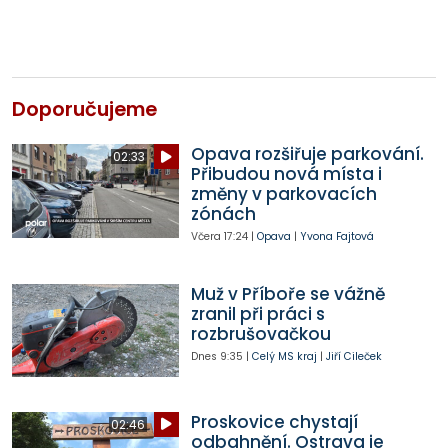
Doporučujeme
Opava rozšiřuje parkování.
02:33
Přibudou nová místa i
změny v parkovacích
zónách
Včera
17:24
|
Opava
|
Yvona Fajtová
Muž v Příboře se vážně
zranil při práci s
rozbrušovačkou
Dnes
9:35
|
Celý MS kraj
|
Jiří Cileček
Proskovice chystají
02:46
odbahnění. Ostrava je