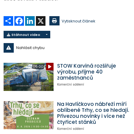
Sdílet
Facebook
LinkedIn
X
Vytisknout článek
Stáhnout video
Nahlásit chybu
STOW Karviná rozšiřuje
05:00
výrobu, přijme 40
zaměstnanců
Komerční sdělení
Na Havlíčkovo nábřeží míří
oblíbené Trhy, co se hledají.
Přivezou novinky i více než
čtyřicet stánků
Komerční sdělení