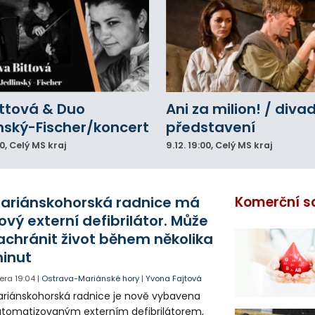
ittová & Duo
Ani za milion! / diva
nský-Fischer/koncert
představení
00
, Celý MS kraj
9.12.
19:00
, Celý MS kraj
ariánskohorská radnice má
Komerční s
ový externí defibrilátor. Může
achránit život během několika
inut
era
19:04
|
Ostrava-Mariánské hory
|
Yvona Fajtová
riánskohorská radnice je nově vybavena
tomatizovaným externím defibrilátorem,