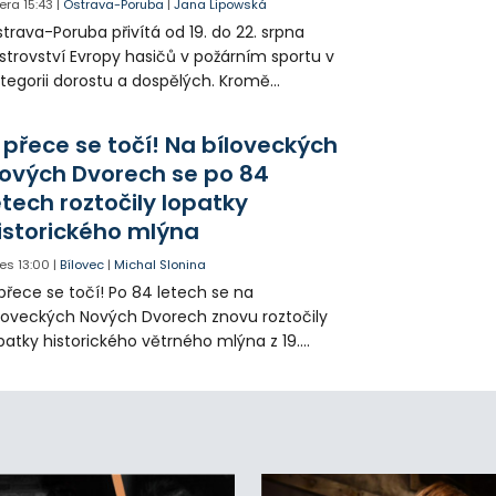
era
15:43
|
Ostrava-Poruba
|
Jana Lipowská
trava-Poruba přivítá od 19. do 22. srpna
strovství Evropy hasičů v požárním sportu v
tegorii dorostu a dospělých. Kromě
ortovních výkonů budou k vidění také
ázky historické i současné techniky.
 přece se točí! Na bíloveckých
ových Dvorech se po 84
etech roztočily lopatky
istorického mlýna
es
13:00
|
Bílovec
|
Michal Slonina
přece se točí! Po 84 letech se na
loveckých Nových Dvorech znovu roztočily
patky historického větrného mlýna z 19.
oletí. Kvůli nepříznivému větru je ale museli
zpohybovat dobrovolníci.