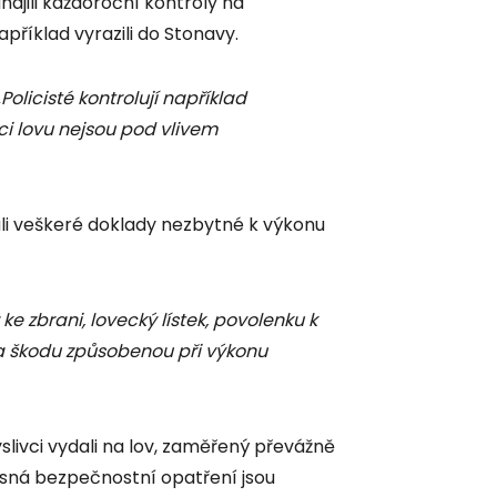
hájili každoroční kontroly na
příklad vyrazili do Stonavy.
„Policisté kontrolují například
ci lovu nejsou pod vlivem
ali veškeré doklady nezbytné k výkonu
ke zbrani, lovecký lístek, povolenku k
za škodu způsobenou při výkonu
livci vydali na lov, zaměřený převážně
Přísná bezpečnostní opatření jsou