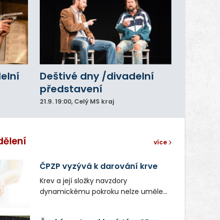
delní
Deštivé dny /divadelní
představení
21.9.
19:00
, Celý MS kraj
dělení
více
ČPZP vyzývá k darování krve
Krev a její složky navzdory
dynamickému pokroku nelze uměle
vyrobit. Zdravotnictví se tudíž bez
ochoty lidí darovat tuto