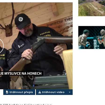
řehrát
ideo
Stáhnout přepis
Stáhnout video