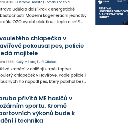
era
10:06
|
Ostrava-město
|
Tomáš Kořistka
trava udělala další krok k energetické
běstačnosti. Moderní kogenerační jednotky
areálu OZO vyrobí elektřinu i teplo a sníží
klady i emise. Malou elektrárnu postaví
olia přímo v Kunčicích.
vouletého chlapečka v
avířově pokousal pes, policie
ledá majitele
era
14:33
|
Celý MS kraj
|
Jiří Cileček
klivé zranění v obličeji utrpěl teprve
ouletý chlapeček v Havířově. Podle policie i
íbuzných ho napadl pes, který pobíhal bez
dítka a náhubku. Majitel psa údajně z místa
ešel. Případem už se zabývá policie, která
oruba přivítá ME hasičů v
jitele psa hledá.
ožárním sportu. Kromě
portovních výkonů bude k
idění i technika