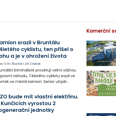
Komerční s
amion srazil v Bruntálu
0
4letého cyklistu, ten přišel o
ohu a je v ohrožení života
es
9:18
|
Bruntál
|
Jiří Cileček
untálští kriminalisté prověřují velmi vážnou
pravní nehodu. 74letého cyklistu srazil ve
vrtek ve městě kamion. Senior utrpěl
vastující zranění nohy a v ohrožení života
l letecky přepraven do nemocnice. Policie
ZO bude mít vlastní elektřinu.
edá případné svědky.
 Kunčicích vyrostou 2
ogenerační jednotky