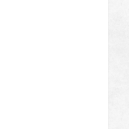
světa vrcholových zápasů, tentokrát
v MMA.