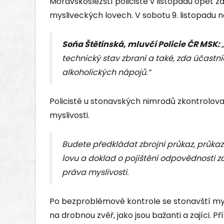
Moravskoslezští policisté v listopadu opět za
mysliveckých lovech. V sobotu 9. listopadu na
Soňa Štětínská, mluvčí Policie ČR MSK:
technický stav zbraní a také, zda účastní
alkoholických nápojů.“
Policisté u stonavských nimrodů zkontrolov
myslivosti.
Budete předkládat zbrojní průkaz, průkaz 
lovu a doklad o pojištění odpovědnosti 
práva myslivosti.
Po bezproblémové kontrole se stonavští mys
na drobnou zvěř, jako jsou bažanti a zajíci. 