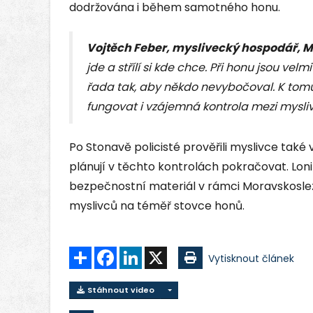
dodržována i během samotného honu.
Vojtěch Feber, myslivecký hospodář, 
jde a střílí si kde chce. Při honu jsou vel
řada tak, aby někdo nevybočoval. K tomu 
fungovat i vzájemná kontrola mezi mysliv
Po Stonavě policisté prověřili myslivce také 
plánují v těchto kontrolách pokračovat. Loni
bezpečnostní materiál v rámci Moravskoslez
myslivců na téměř stovce honů.
Sdílet
Facebook
LinkedIn
X
Vytisknout článek
Stáhnout video