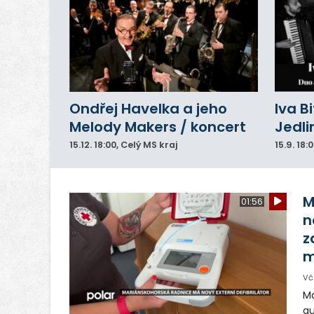
Ondřej Havelka a jeho
Iva B
Melody Makers / koncert
Jedli
15.12.
18:00
, Celý MS kraj
15.9.
18:
M
01:56
n
z
m
Vč
Ma
au