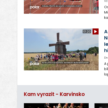
Vč
Os
Mi
ka
sp
uk
A
01:20
N
l
h
Dn
A 
bí
lo
st
ro
Kam vyrazit - Karvinsko