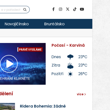
Novojičínsko
Bruntálsko
Počasí - Karviná
Dnes
23°C
Zítra
23°C
Přehrát
Pozítří
26°C
video
dělení
více
Ridera Bohemia: žádné