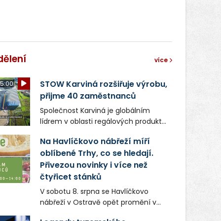
dělení
více
STOW Karviná rozšiřuje výrobu,
5:00
přijme 40 zaměstnanců
Společnost Karviná je globálním
lídrem v oblasti regálových produktů
a systémů, stabilním
Na Havlíčkovo nábřeží míří
zaměstnavatelem na Karvinsku a
oblíbené Trhy, co se hledají.
firmou s obrovským potenciálem.
Přivezou novinky i více než
čtyřicet stánků
V sobotu 8. srpna se Havlíčkovo
nábřeží v Ostravě opět promění v
místo plné vůní, chutí a poctivých