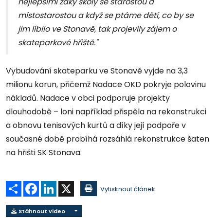
nejlepšími žáky školy se starostou a
místostarostou a když se ptáme dětí, co by se
jim líbilo ve Stonavě, tak projevily zájem o
skateparkové hřiště."
Vybudování skateparku ve Stonavě vyjde na 3,3
milionu korun, přičemž Nadace OKD pokryje polovinu
nákladů. Nadace v obci podporuje projekty
dlouhodobě – loni například přispěla na rekonstrukci
a obnovu tenisových kurtů a díky její podpoře v
současné době probíhá rozsáhlá rekonstrukce šaten
na hřišti SK Stonava.
Sdílet
Facebook
LinkedIn
X
Vytisknout článek
Stáhnout video