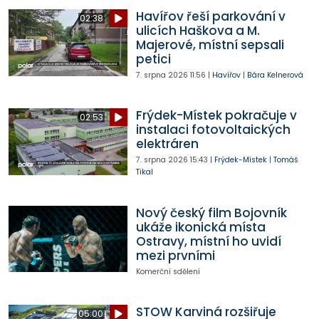
Havířov řeší parkování v
02:38
ulicích Haškova a M.
Majerové, místní sepsali
petici
7. srpna 2026
11:56
|
Havířov
|
Bára Kelnerová
Frýdek-Místek pokračuje v
02:53
instalaci fotovoltaických
elektráren
7. srpna 2026
15:43
|
Frýdek-Místek
|
Tomáš
Tikal
Nový český film Bojovník
ukáže ikonická místa
Ostravy, místní ho uvidí
mezi prvními
Komerční sdělení
STOW Karviná rozšiřuje
05:00