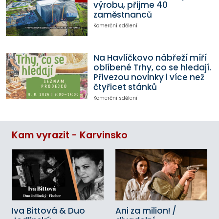
výrobu, přijme 40
zaměstnanců
Komerční sdělení
Na Havlíčkovo nábřeží míří
oblíbené Trhy, co se hledají.
Přivezou novinky i více než
čtyřicet stánků
Komerční sdělení
Kam vyrazit - Karvinsko
Iva Bittová & Duo
Ani za milion! /