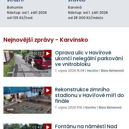
Bohumín
Karviná
Nástup: od 1. září 2026
Nástup: od 1. září 2026
od 135 Kč/hod.
od 28 000 Kč/měsíc
Nejnovější zprávy - Karvinsko
Oprava ulic v Havířově
01:22
ukončí nelegální parkování
ve vnitrobloku
7. srpna 2026
15:08
|
Havířov
|
Bára Kelnerová
Rekonstrukce zimního
03:00
stadionu v Havířově míří do
finále
7. srpna 2026
11:51
|
Havířov
|
Bára Kelnerová
Fontánu na náměstí Nad
02:43