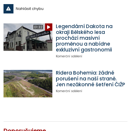
Nahlásit chybu
Legendární Dakota na
01:32
okraji Bělského lesa
prochází masivní
proměnou a nabídne
exkluzivní gastronomii
Komerční sdělení
Ridera Bohemia: žádné
porušení na naší straně.
Jen nezákonné šetření ČIŽP
Komerční sdělení
Doporučujeme