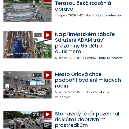
Terasou čeká rozsáhlá
oprava
7. srpna 2026
11:42
|
Havířov
|
Bára Kelnerová
Na příměstském táboře
01:21
Sdružení ADAM tráví
prázdniny 65 dětí s
autismem
6. srpna 2026
11:15
|
Havířov
|
Bára Kelnerová
Město Orlová chce
01:38
podpořit bydlení mladých
rodin
5. srpna 2026
15:30
|
Orlová
|
Monika
Ociepková
Stonavský farář požehnal
01:50
řidičům i dopravním
prostředkům