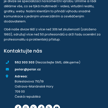
je divize se specializací na komerční výrobu. Umíme a rádi
děláme vše, co se týká multimedií - videa, virtuální realitu,
grafiky, weby. Našim klientům to přináší výhodu snadné
komunikace s jediným univerzálním a osvědčeným
dodavatelem.
Obě naše divize těží z více než 30ti let zkušeností (založeno
1993), sdružují více než 50 profesionálů a drží řadu ocenění za
profesionalitu a proklientský přístup.
Kontaktujte nás
552 303 303
(Nezasílejte SMS, děkujeme)
polar@polar.cz
Adresa:
Boleslavova 710/19
Ostrava-Mariánské Hory
709 00
Česká republika