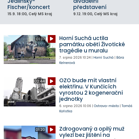
Jedlinský-
divadelní
Fischer/koncert
představení
15.9.
18:00
, Celý MS kraj
9.12.
19:00
, Celý MS kraj
Horní Suchá uctila
01:37
památku obětí Životické
tragédie u muralu
7. srpna 2026
10:24
|
Horní Suchá
|
Bára
Kelnerová
OZO bude mít vlastní
02:44
elektřinu. V Kunčicích
vyrostou 2 kogenerační
jednotky
6. srpna 2026
10:06
|
Ostrava-město
|
Tomáš
Kořistka
Zdrogovaný a opilý muž
01:20
vylezl bez jištění na