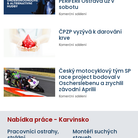
PERIFERII Ostrava už v
sobotu
Komerční sdělení
ČPZP vyzývá k darování
krve
Komerční sdělení
Český motocyklový tým SP
race project bodoval v
Oscherslebenu a zrychlil
závodní Aprilii
Komerční sdělení
Nabídka práce - Karvinsko
Pracovníci ostrahy,
Montéři suchých
strážní
staveb