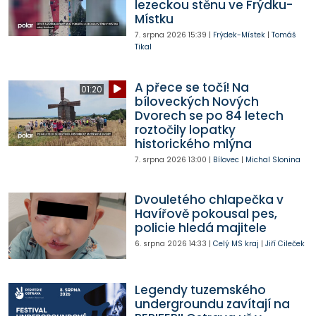
lezeckou stěnu ve Frýdku-
Místku
7. srpna 2026
15:39
|
Frýdek-Místek
|
Tomáš
Tikal
A přece se točí! Na
01:20
bíloveckých Nových
Dvorech se po 84 letech
roztočily lopatky
historického mlýna
7. srpna 2026
13:00
|
Bílovec
|
Michal Slonina
Dvouletého chlapečka v
Havířově pokousal pes,
policie hledá majitele
6. srpna 2026
14:33
|
Celý MS kraj
|
Jiří Cileček
Legendy tuzemského
undergroundu zavítají na