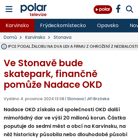
Karvinsko
Frýdeckomístecko
Opavsko
Nov
Domů
Karvinsko
Stonava
ÁSTUPCE PODAL ŽALOBU NA DVA LIDI A FIRMU Z OHROŽENÍ Z NEDBALOSTI
NA SLEZSKÉ HARTĚ PŘIBYLO SINIC, VODA MÁ HORŠÍ KVALITU, HYGIENI
NA BÍLOVECKÝCH NOVÝCH DVORECH SE PO 84 LETECH ROZTOČILY L
KARVINSKÉ MOŘE ZÍSKÁ NOVÉ GASTRO ZÁZEMÍ S VYHLÍDKOVOU TER
REKONSTRUKCE MATEŘSKÉ ŠKOLY V CHLEBIČOVĚ MÍŘÍ DO FINÁLE, VÍ
CYKLISTU (74) SRAZIL V BRUNTÁLU KAMION, JE V OHROŽENÍ ŽIVOTA,
POLICIE HLEDÁ PŘÍPADNÉ SVĚDKY, KTEŘÍ POMŮŽOU OBJASNIT PRŮ
MS KRAJ DOKONČIL OPRAVU SILNICE MEZI VRBNEM A HEŘMANOVICEM
SMVAK NABÍZÍ V DOBĚ SUCHA VODU OBCÍM A FIRMÁM, CISTERNY JE
F-M POKRAČUJE V INSTALACI FOTOVOLTAICKÝCH ELEKTRÁREN, REP
SENIOR AKADEMIE V OPAVĚ ZAHÁJILA DALŠÍ BĚH, REPORTÁŽ NA POL
PLANETÁRIUM V OSTRAVĚ CHYSTÁ POZOROVÁNÍ ČÁSTEČNÉHO ZATMĚ
OPRAVA ULIC V HAVÍŘOVĚ UKONČÍ NELEGÁLNÍ PARKOVÁNÍ VE VNI
V HAVÍŘOVĚ SE TĚŽCE ZRANIL MOTORKÁŘ PO SRÁŽCE S AUTEM, INF
TRAGICKÁ SRÁŽKA VLAKU S KAMIONEM V DOLNÍ LUTYNI Z LEDNA 
Ve Stonavě bude
skatepark, finančně
pomůže Nadace OKD
Vydáno 4. prosince 2024 13:08 |
Stonava
|
Jiří Brzóska
Nadace OKD získala od společnosti OKD další
mimořádný dar ve výši 20 milionů korun. Částka
poputuje do sedmi měst a obcí na Karvinsku, na
něž historicky působila nebo dlouhodobě působí