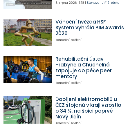
5. srpna 2026
13:18
|
Stonava
|
Jiří Brzóska
Vánoční hvězda HSF
System vyhrála BIM Awards
2026
Komerční sdělení
Rehabilitační ústav
Hrabyně a Chuchelná
zapojuje do péče peer
mentory
Komerční sdělení
Dobíjení elektromobilů u
ČEZ stojanů v kraji vzrostlo
o 34 %, na špici poprvé
Nový Jičín
Komerční sdělení