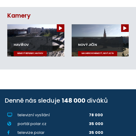
Kamery
HAVÍŘOV
NOVÝ JIČÍN
NÁMĚSTÍ REPUBLIKY, HAVÍŘOV
MASARYKOVO NÁMĚSTÍ, NOVÝ JIČÍN
Denně nás sleduje
148 000
diváků
televizní vysílání
78 000
portál polar.cz
35 000
televize.polar
35 000