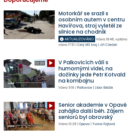
Motorkář se srazil s
osobním autem v centru
Havířova, stroj vyletěl ze
silnice na chodník
AKTUALIZOVÁNO
Včera
18:48
,
vydáno
včera
17:51
|
Celý MS kraj
|
Jiří Cileček
V Palkovicích válí s
01:30
humornými videi, na
dožínky jede Petr Kotvald
na kombajnu
Včera
9:16
|
Palkovice
|
Libor Běčák
Senior akademie v Opavě
02:50
zahájila další běh. Zájem
seniorů byl obrovský
Včera
10:28
|
Opava
|
Yvona Fajtová