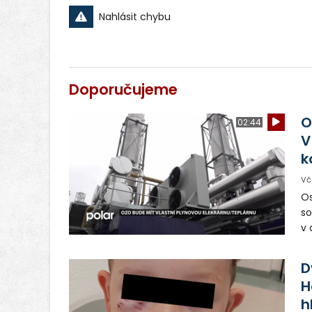
Nahlásit chybu
Doporučujeme
O
02:44
V
k
Vč
Os
so
v 
ná
Ve
D
H
h