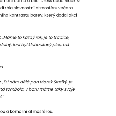
namení černé a bílé. Dress code Black &
dtrhla slavnostní atmosféru večera.
ntního kontrastu barev, který dodal akci
:
„Máme to každý rok, je to tradice,
delný, loni byl kloboukový ples, tak
m.
:
„DJ nám dělá pan Marek Sladký, je
atá tombola, v baru máme taky svoje
.“
nnou a komorní atmosférou.