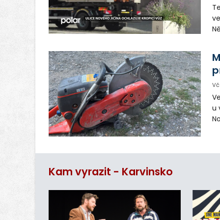
Te
ve
Ně
vy
in
M
p
Vč
Ve
u 
No
pr
vr
n
Kam vyrazit - Karvinsko