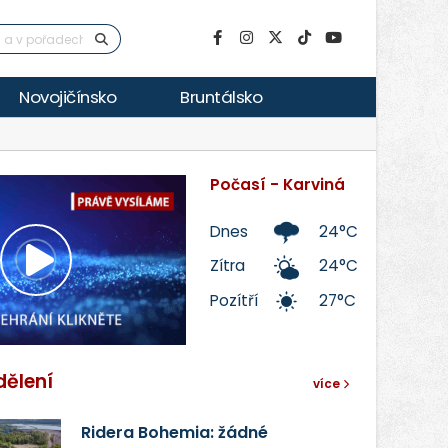
Novojičínsko
Bruntálsko
Počasí - Karviná
Dnes
24°C
Zítra
24°C
Přehrát
Pozítří
27°C
video
dělení
více
Ridera Bohemia: žádné