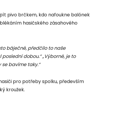
 vypít pivo brčkem, kdo nafoukne balónek
m oblékáním hasičského zásahového
sto báječné, předčilo to naše
l poslední dobou.“ „Výborné, je to
y se bavíme taky.“
 hasiči pro potřeby spolku, především
ký kroužek.