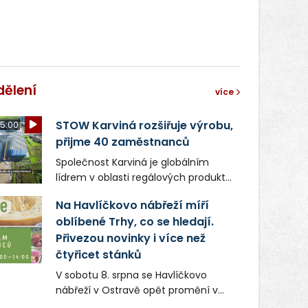
dělení
více
STOW Karviná rozšiřuje výrobu,
5:00
přijme 40 zaměstnanců
Společnost Karviná je globálním
lídrem v oblasti regálových produktů
a systémů, stabilním
Na Havlíčkovo nábřeží míří
zaměstnavatelem na Karvinsku a
oblíbené Trhy, co se hledají.
firmou s obrovským potenciálem.
Přivezou novinky i více než
čtyřicet stánků
V sobotu 8. srpna se Havlíčkovo
nábřeží v Ostravě opět promění v
místo plné vůní, chutí a poctivých