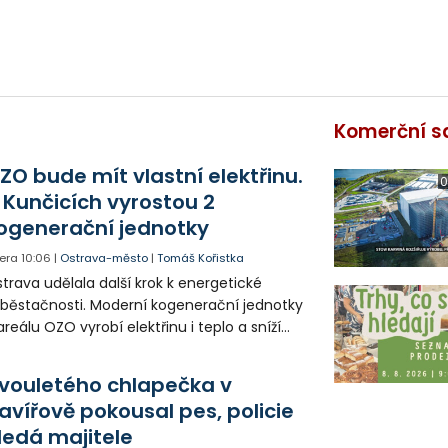
Komerční s
ZO bude mít vlastní elektřinu.
0
 Kunčicích vyrostou 2
ogenerační jednotky
era
10:06
|
Ostrava-město
|
Tomáš Kořistka
trava udělala další krok k energetické
běstačnosti. Moderní kogenerační jednotky
areálu OZO vyrobí elektřinu i teplo a sníží
klady i emise. Malou elektrárnu postaví
olia přímo v Kunčicích.
vouletého chlapečka v
avířově pokousal pes, policie
ledá majitele