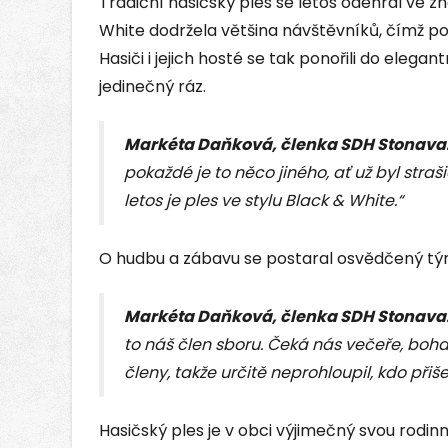
Tradiční hasičský ples se letos odehrál ve z
White dodržela většina návštěvníků, čímž po
Hasiči i jejich hosté se tak ponořili do elega
jedinečný ráz.
Markéta Daňková, členka SDH Stonava
pokaždé je to něco jiného, ať už byl straši
letos je ples ve stylu Black & White.“
O hudbu a zábavu se postaral osvědčený tý
Markéta Daňková, členka SDH Stonava
to náš člen sboru. Čeká nás večeře, boh
členy, takže určitě neprohloupil, kdo přišel
Hasičský ples je v obci výjimečný svou rodi