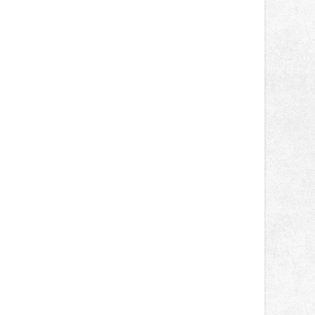
světa vrcholových zápasů, tentokrát
v MMA.