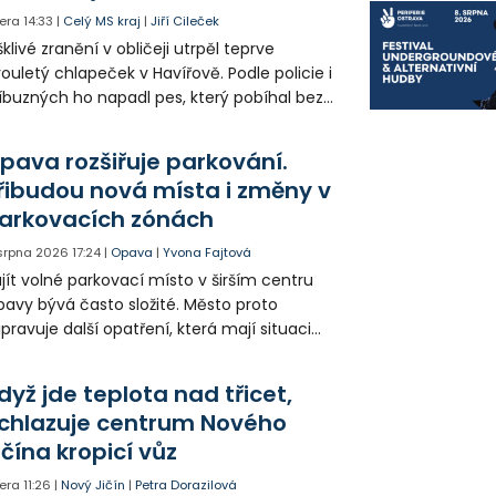
era
14:33
|
Celý MS kraj
|
Jiří Cileček
klivé zranění v obličeji utrpěl teprve
ouletý chlapeček v Havířově. Podle policie i
íbuzných ho napadl pes, který pobíhal bez
dítka a náhubku. Majitel psa údajně z místa
ešel. Případem už se zabývá policie, která
pava rozšiřuje parkování.
jitele psa hledá.
řibudou nová místa i změny v
arkovacích zónách
 srpna 2026
17:24
|
Opava
|
Yvona Fajtová
jít volné parkovací místo v širším centru
avy bývá často složité. Město proto
ipravuje další opatření, která mají situaci
epšit. Vznikají nová parkovací stání, mění se
ganizace dopravy a některé novinky čekají
dyž jde teplota nad třicet,
ké řidiče v parkovacích zónách.
chlazuje centrum Nového
ičína kropicí vůz
era
11:26
|
Nový Jičín
|
Petra Dorazilová