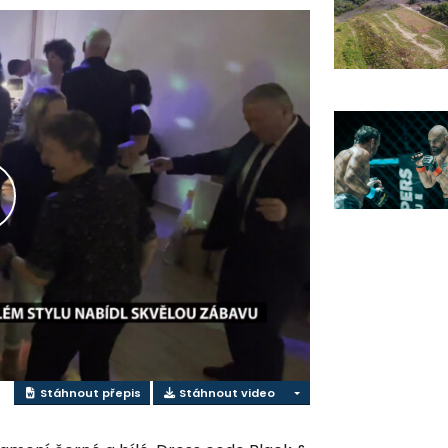
řehrát
ideo
Stáhnout přepis
Stáhnout video