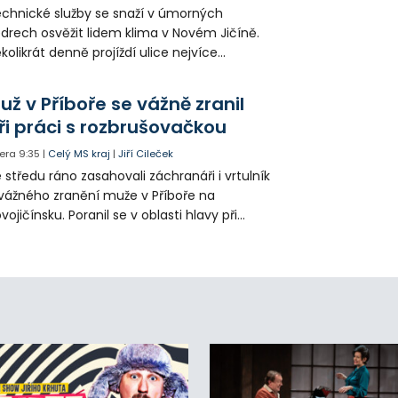
chnické služby se snaží v úmorných
drech osvěžit lidem klima v Novém Jičíně.
kolikrát denně projíždí ulice nejvíce
hřátého centra kropící vůz. Zvýšila se také
tenzita zálivky květinových záhonů.
už v Příboře se vážně zranil
ři práci s rozbrušovačkou
era
9:35
|
Celý MS kraj
|
Jiří Cileček
 středu ráno zasahovali záchranáři i vrtulník
vážného zranění muže v Příboře na
vojičínsku. Poranil se v oblasti hlavy při
áci s rozbrušovačkou. Následně byl
tulníkem přepraven do ostravské fakultní
emocnice.