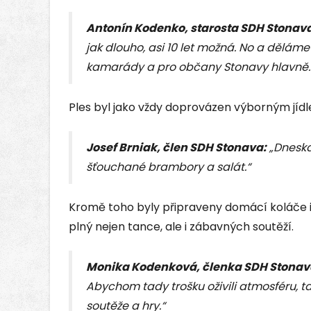
Antonín Kodenko, starosta SDH Stonav
jak dlouho, asi 10 let možná. No a děláme
kamarády a pro občany Stonavy hlavně.
Ples byl jako vždy doprovázen výborným jíd
Josef Brniak, člen SDH Stonava:
„Dneska
šťouchané brambory a salát.“
Kromě toho byly připraveny domácí koláče i
plný nejen tance, ale i zábavných soutěží.
Monika Kodenková, členka SDH Stonav
Abychom tady trošku oživili atmosféru, t
soutěže a hry.“