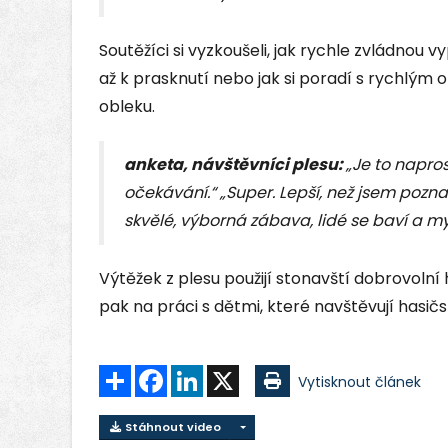
Soutěžíci si vyzkoušeli, jak rychle zvládnou
až k prasknutí nebo jak si poradí s rychlý
obleku.
anketa, návštěvníci plesu:
„Je to napro
očekávání.“ „Super. Lepší, než jsem pozna
skvělé, výborná zábava, lidé se baví a m
Výtěžek z plesu použijí stonavští dobrovolní
pak na práci s dětmi, které navštěvují hasičs
Sdílet
Facebook
LinkedIn
X
Vytisknout článek
Stáhnout video