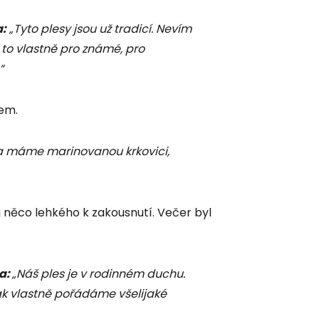
a:
„Tyto plesy jsou už tradicí. Nevím
 to vlastně pro známé, pro
“
lem.
 máme marinovanou krkovici,
 něco lehkého k zakousnutí. Večer byl
a:
„Náš ples je v rodinném duchu.
ak vlastně pořádáme všelijaké