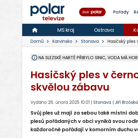
Pořady
R
MS kraj
Ostrava
K
Domů
Karvinsko
Stonava
Hasičský ples 
NA SLEZSKÉ HARTĚ PŘIBYLO SINIC, VODA MÁ HORŠ
ÚOHS DAL ZÁTORU POKUTU 100 000 ZA CHYBY 
AREÁL LODIČEK V KARVINÉ SE PŘIPRAVUJE NA VE
KARVINÁ ZNÁ BUDOUCÍ PODOBU AREÁLU LODIČ
MORAVSKOSLEZŠTÍ POLICISTÉ ODHALILI MEZINÁ
LÁKALI LIDI NA ZISKY Z KRYPTOMĚN, INFO A VIDE
RADNÍ OSTRAVY A POSLANKYNĚ A. HOFFMANNOV
NA POSTUP MINISTERSTVA ŽIVOTNÍHO PROSTŘED
MUŽ V PŘÍBOŘE SE VÁŽNĚ ZRANIL PŘI PRÁCI S 
SLEZSKÁ OSTRAVA PŘIPRAVUJE PROJEKTOVOU D
PODEZŘELÝ BALÍČEK ZASTAVIL PROVOZ NA NÁDRA
CHLAPEČKA (2) V HAVÍŘOVĚ POKOUSAL PES, POLI
MS KRAJ VYBUDUJE ZA 40 MILIONŮ V JABLUNKOVĚ
FOTBALISTA LAURI LAINE SE VRACÍ Z BANÍKU OS
F-M DOKONČIL VOLNOČASOVÝ AREÁL RIVKA PA
Hasičský ples v čern
skvělou zábavu
Vydáno 26. února 2025 10:01 |
Stonava
|
Jiří Brzóska
Svůj ples už mají za sebou také místní dob
plesů pořádaných v obci vyniká svou rodin
každoročně pořádají v komorním duchu ve