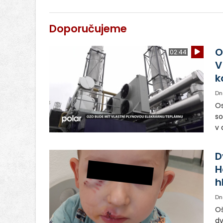
Doporučujeme
O
02:44
V
k
Dn
Os
so
v 
ná
Ve
D
H
h
Dn
Oš
dv