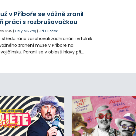
hřátého centra kropící vůz. Zvýšila se také
tenzita zálivky květinových záhonů.
už v Příboře se vážně zranil
ři práci s rozbrušovačkou
es
9:35
|
Celý MS kraj
|
Jiří Cileček
 středu ráno zasahovali záchranáři i vrtulník
vážného zranění muže v Příboře na
vojičínsku. Poranil se v oblasti hlavy při
áci s rozbrušovačkou. Následně byl
tulníkem přepraven do ostravské fakultní
emocnice.