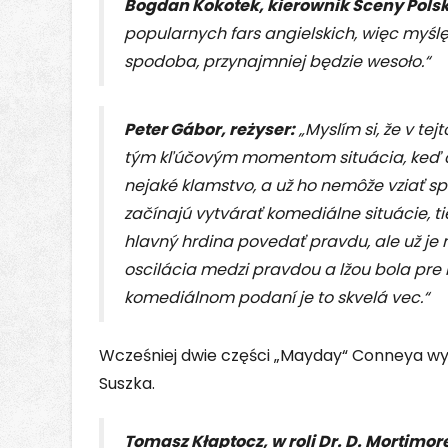
Bogdan Kokotek, kierownik Sceny Polsk
popularnych fars angielskich, więc myślę, 
spodoba, przynajmniej będzie wesoło.“
Peter Gábor, reżyser:
„Myslím si, že v te
tým kľúčovým momentom situácia, keď člo
nejaké klamstvo, a už ho nemôže vziať s
začínajú vytvárať komediálne situácie, t
hlavný hrdina povedať pravdu, ale už je 
oscilácia medzi pravdou a lžou bola pre
komediálnom podaní je to skvelá vec.“
Wcześniej dwie części „Mayday“ Conneya wyr
Suszka.
Tomasz Kłaptocz, w roli Dr. D. Mortimor