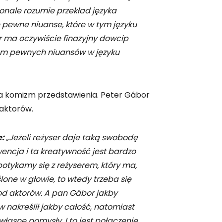
ale rozumie przekład języka
e pewne niuanse, które w tym języku
 ma oczywiście finazyjny dowcip
iem pewnych niuansów w języku
na komizm przedstawienia. Peter Gábor
 aktorów.
e:
„Jeżeli reżyser daje taką swobodę
wencja i ta kreatywność jest bardzo
potykamy się z reżyserem, który ma,
one w głowie, to wtedy trzeba się
d aktorów. A pan Gábor jakby
rw nakreślił jakby całość, natomiast
asne pomysły. I to jest połączenie