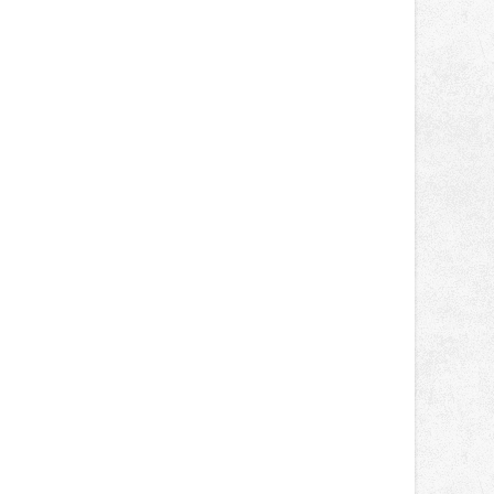
světa vrcholových zápasů, tentokrát
v MMA.