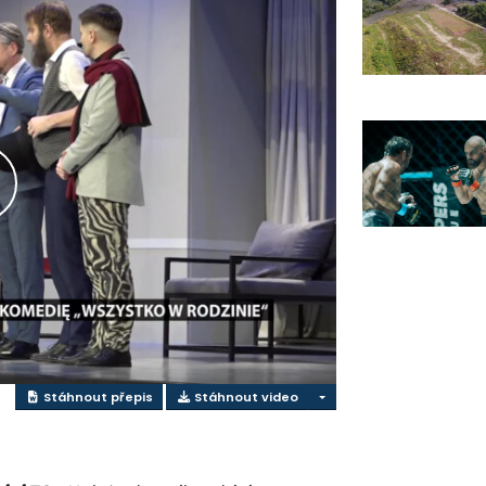
řehrát
ideo
Stáhnout přepis
Stáhnout video