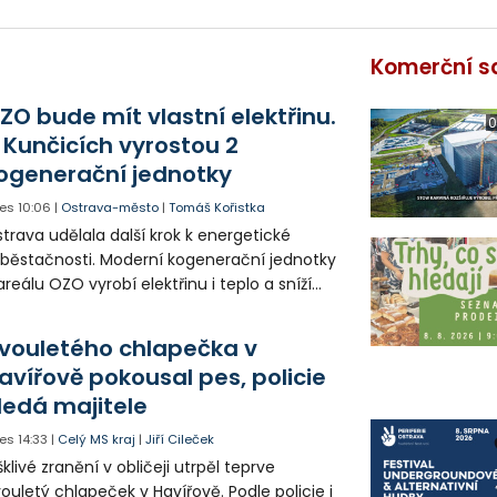
Komerční s
ZO bude mít vlastní elektřinu.
0
 Kunčicích vyrostou 2
ogenerační jednotky
es
10:06
|
Ostrava-město
|
Tomáš Kořistka
trava udělala další krok k energetické
běstačnosti. Moderní kogenerační jednotky
areálu OZO vyrobí elektřinu i teplo a sníží
klady i emise. Malou elektrárnu postaví
olia přímo v Kunčicích.
vouletého chlapečka v
avířově pokousal pes, policie
ledá majitele
es
14:33
|
Celý MS kraj
|
Jiří Cileček
klivé zranění v obličeji utrpěl teprve
ouletý chlapeček v Havířově. Podle policie i