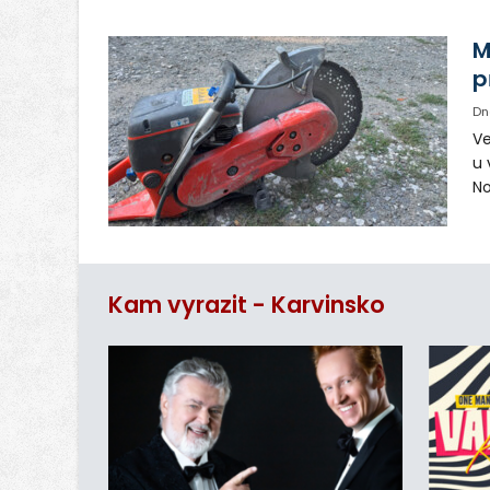
vy
in
M
p
Dn
Ve
u 
No
pr
vr
n
Kam vyrazit - Karvinsko