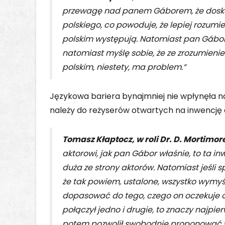
przewagę nad panem Gáborem, że doskon
polskiego, co powoduje, że lepiej rozumi
polskim występują. Natomiast pan Gábor
natomiast myślę sobie, że ze zrozumien
polskim, niestety, ma problem.“
Językowa bariera bynajmniej nie wpłynęła 
należy do reżyserów otwartych na inwencję
Tomasz Kłaptocz, w roli Dr. D. Mortimor
aktorowi, jak pan Gábor właśnie, to ta in
duża ze strony aktorów. Natomiast jeśli s
że tak powiem, ustalone, wszystko wymyśl
dopasować do tego, czego on oczekuje o
połączył jedno i drugie, to znaczy najpie
potem pozwolił swobodnie proponować wł