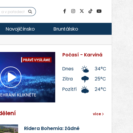
Novojičínsko
Bruntálsko
Počasí - Karviná
Dnes
34°C
Zítra
25°C
Přehrát
Pozítří
24°C
video
dělení
více
Ridera Bohemia: žádné