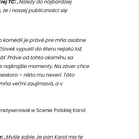
iej TC:
„Należy do najbardziej
że i naszej publiczności się
jto komédii je právě pre mňa osobne
vek vypustí do éteru nejakú lož,
päť. Práve od tohto okamihu sa
ie najkrajšie momenty. Na záver chce
neskoro – nikto mu neverí. Táto
 mňa veľmi zaujímavá, a v
eżyserował w Scenie Polskiej Karol
e:
„Myślę sobie, że pan Karol ma tę