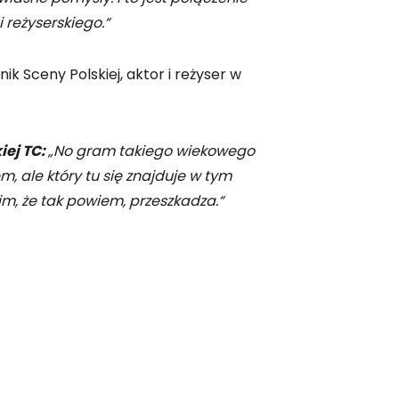
 reżyserskiego.“
ik Sceny Polskiej, aktor i reżyser w
iej TC:
„No gram takiego wiekowego
 ale który tu się znajduje w tym
kim, że tak powiem, przeszkadza.“