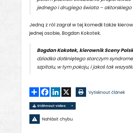
jednego i drugiego świata – aktorskiego i
Jedną z ról zagrał w tej komedii także kierown
jednej osobie, Bogdan Kokotek.
Bogdan Kokotek, kierownik Sceny Polsk
dziadka dotkniętego starczym syndromem,
szpitalu, w tym pokoju, i jakoś tak wszyst
Sdílet
Facebook
LinkedIn
X
Vytisknout článek
Stáhnout video
Nahlásit chybu