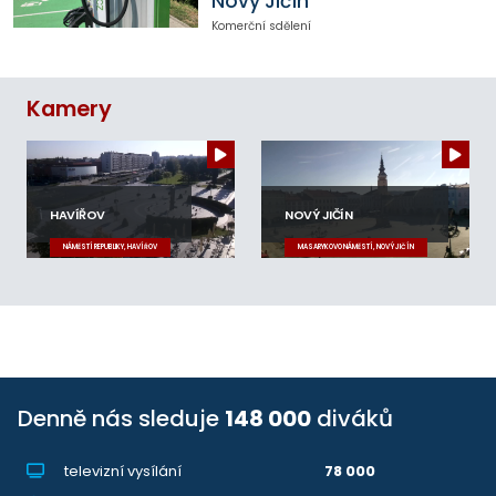
Nový Jičín
Komerční sdělení
Kamery
HAVÍŘOV
NOVÝ JIČÍN
NÁMĚSTÍ REPUBLIKY, HAVÍŘOV
MASARYKOVO NÁMĚSTÍ, NOVÝ JIČÍN
Denně nás sleduje
148 000
diváků
televizní vysílání
78 000