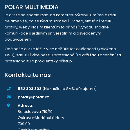
POLAR MULTIMEDIA
je divize se specializací na komerční výrobu. Umíme a rádi
děláme vše, co se týká multimedií - videa, virtuální realitu,
grafiky, weby. Našim klientům to přináší výhodu snadné
komunikace s jediným univerzálním a osvědčeným
dodavatelem.
Obě naše divize těží z více než 30ti let zkušeností (založeno
1993), sdružují více než 50 profesionálů a drží řadu ocenění za
profesionalitu a proklientský přístup.
Kontaktujte nás
552 303 303
(Nezasílejte SMS, děkujeme)
polar@polar.cz
Adresa:
Boleslavova 710/19
Ostrava-Mariánské Hory
709 00
Česká republika