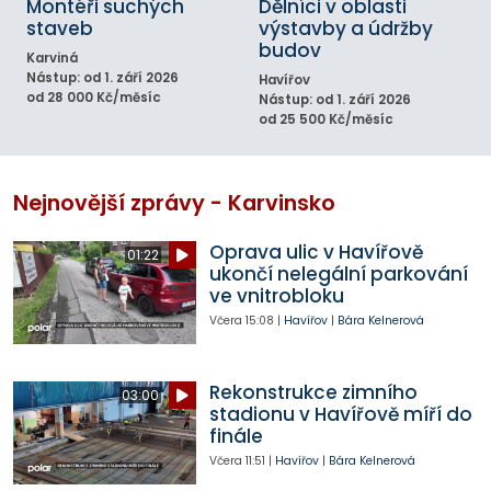
Montéři suchých
Dělníci v oblasti
staveb
výstavby a údržby
budov
Karviná
Nástup: od 1. září 2026
Havířov
od 28 000 Kč/měsíc
Nástup: od 1. září 2026
od 25 500 Kč/měsíc
Nejnovější zprávy - Karvinsko
Oprava ulic v Havířově
01:22
ukončí nelegální parkování
ve vnitrobloku
Včera
15:08
|
Havířov
|
Bára Kelnerová
Rekonstrukce zimního
03:00
stadionu v Havířově míří do
finále
Včera
11:51
|
Havířov
|
Bára Kelnerová