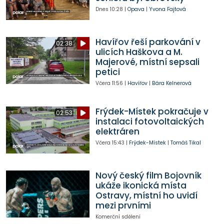
Dnes
10:28
|
Opava
|
Yvona Fajtová
Havířov řeší parkování v
02:38
ulicích Haškova a M.
Majerové, místní sepsali
petici
Včera
11:56
|
Havířov
|
Bára Kelnerová
Frýdek-Místek pokračuje v
02:53
instalaci fotovoltaických
elektráren
Včera
15:43
|
Frýdek-Místek
|
Tomáš Tikal
Nový český film Bojovník
ukáže ikonická místa
Ostravy, místní ho uvidí
mezi prvními
Komerční sdělení