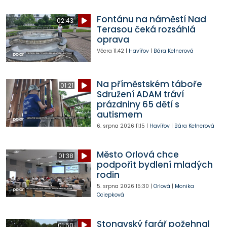
Fontánu na náměstí Nad
02:43
Terasou čeká rozsáhlá
oprava
Včera
11:42
|
Havířov
|
Bára Kelnerová
Na příměstském táboře
01:21
Sdružení ADAM tráví
prázdniny 65 dětí s
autismem
6. srpna 2026
11:15
|
Havířov
|
Bára Kelnerová
Město Orlová chce
01:38
podpořit bydlení mladých
rodin
5. srpna 2026
15:30
|
Orlová
|
Monika
Ociepková
Stonavský farář požehnal
01:50