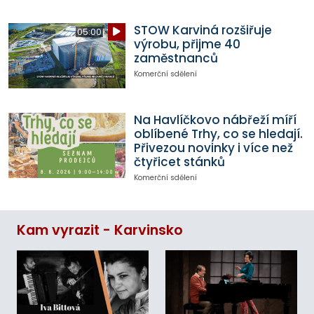
STOW Karviná rozšiřuje
05:00
výrobu, přijme 40
zaměstnanců
Komerční sdělení
Na Havlíčkovo nábřeží míří
oblíbené Trhy, co se hledají.
Přivezou novinky i více než
čtyřicet stánků
Komerční sdělení
Kam vyrazit - Karvinsko