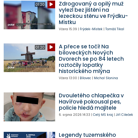
Zdrogovaný a opilý muž
01:20
vylezl bez jištění na
lezeckou stěnu ve Frýdku-
Místku
Včera
15:39
|
Frýdek-Místek
|
Tomáš Tikal
A přece se točí! Na
01:20
bíloveckých Nových
Dvorech se po 84 letech
roztočily lopatky
historického mlýna
Včera
13:00
|
Bílovec
|
Michal Slonina
Dvouletého chlapečka v
Havířově pokousal pes,
policie hledá majitele
6. srpna 2026
14:33
|
Celý MS kraj
|
Jiří Cileček
Legendy tuzemského