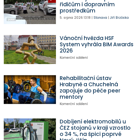
řidičům i dopravním
prostředkům
5. srpna 2026
13:18
|
Stonava
|
Jiří Brzóska
Vánoční hvězda HSF
System vyhrála BIM Awards
2026
Komerční sdělení
Rehabilitační ústav
Hrabyně a Chuchelná
zapojuje do péče peer
mentory
Komerční sdělení
Dobíjení elektromobilů u
ČEZ stojanů v kraji vzrostlo
o 34 %, na špici poprvé