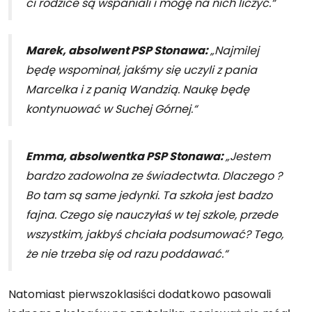
ci rodzice są wspaniali i mogę na nich liczyć.“
Marek, absolwent PSP Stonawa:
„Najmilej
będę wspominał, jakśmy się uczyli z pania
Marcelka i z panią Wandzią. Naukę będę
kontynuować w Suchej Górnej.“
Emma, absolwentka PSP Stonawa:
„Jestem
bardzo zadowolna ze świadectwta.
Dlaczego ?
Bo tam są same jedynki. Ta szkoła jest badzo
fajna.
Czego się nauczyłaś w tej szkole, przede
wszystkim, jakbyś chciała podsumować?
Tego,
że nie trzeba się od razu poddawać.“
Natomiast pierwszoklasiści dodatkowo pasowali