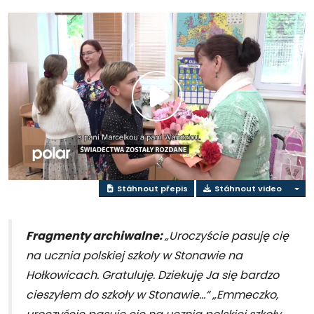
Přehrát
video
Stáhnout přepis
Stáhnout video
Fragmenty archiwalne:
„U
roczyście pasuję cię
na ucznia polskiej szkoly w Stonawie na
Hołkowicach. Gratuluję. Dziekuję Ja się bardzo
cieszyłem do szkoły w Stonawie…“ „Emmeczko,