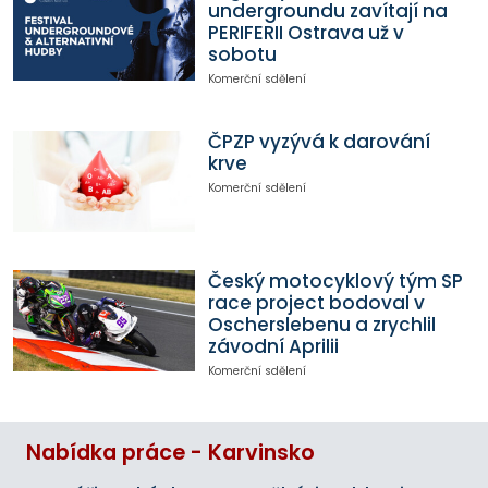
undergroundu zavítají na
PERIFERII Ostrava už v
sobotu
Komerční sdělení
ČPZP vyzývá k darování
krve
Komerční sdělení
Český motocyklový tým SP
race project bodoval v
Oscherslebenu a zrychlil
závodní Aprilii
Komerční sdělení
Nabídka práce - Karvinsko