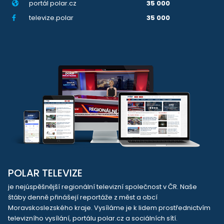
portál polar.cz
35 000
televize.polar
35 000
POLAR TELEVIZE
je nejúspěšnější regionální televizní společnost v ČR. Naše
štáby denně přinášejí reportáže z měst a obcí
Moravskoslezského kraje. Vysíláme je k lidem prostřednictvím
televizního vysílání, portálu polar.cz a sociálních sítí.