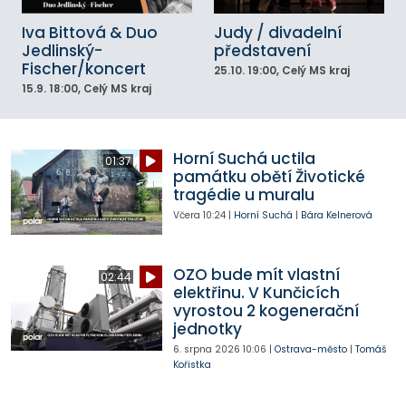
Iva Bittová & Duo
Judy / divadelní
Jedlinský-
představení
Fischer/koncert
25.10.
19:00
, Celý MS kraj
15.9.
18:00
, Celý MS kraj
Horní Suchá uctila
01:37
památku obětí Životické
tragédie u muralu
Včera
10:24
|
Horní Suchá
|
Bára Kelnerová
OZO bude mít vlastní
02:44
elektřinu. V Kunčicích
vyrostou 2 kogenerační
jednotky
6. srpna 2026
10:06
|
Ostrava-město
|
Tomáš
Kořistka