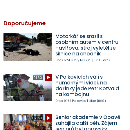
Doporučujeme
Motorkář se srazil s
osobním autem v centru
Havířova, stroj vyletěl ze
silnice na chodník
Dnes
17:51
|
Celý MS kraj
|
Jiří Cileček
V Palkovicích válí s
01:30
humornými videi, na
dožínky jede Petr Kotvald
na kombajnu
Dnes
9:16
|
Palkovice
|
Libor Běčák
Senior akademie v Opavě
02:50
zahájila další běh. Zájem
seniorů byl obrovský