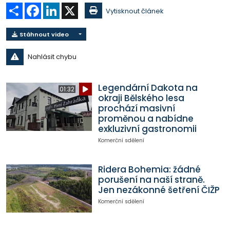
Sdílet
Facebook
LinkedIn
X
Vytisknout článek
Stáhnout video
Nahlásit chybu
Legendární Dakota na
01:32
okraji Bělského lesa
prochází masivní
proměnou a nabídne
exkluzivní gastronomii
Komerční sdělení
Ridera Bohemia: žádné
porušení na naší straně.
Jen nezákonné šetření ČIŽP
Komerční sdělení