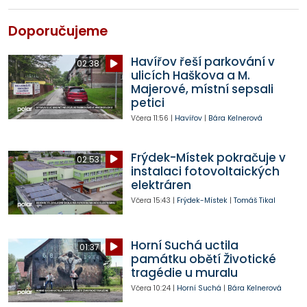
Doporučujeme
Havířov řeší parkování v
02:38
ulicích Haškova a M.
Majerové, místní sepsali
petici
Včera
11:56
|
Havířov
|
Bára Kelnerová
Frýdek-Místek pokračuje v
02:53
instalaci fotovoltaických
elektráren
Včera
15:43
|
Frýdek-Místek
|
Tomáš Tikal
Horní Suchá uctila
01:37
památku obětí Životické
tragédie u muralu
Včera
10:24
|
Horní Suchá
|
Bára Kelnerová