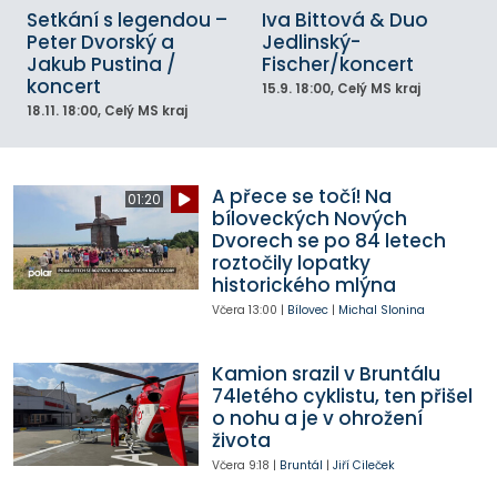
Setkání s legendou –
Iva Bittová & Duo
Peter Dvorský a
Jedlinský-
Jakub Pustina /
Fischer/koncert
koncert
15.9.
18:00
, Celý MS kraj
18.11.
18:00
, Celý MS kraj
A přece se točí! Na
01:20
bíloveckých Nových
Dvorech se po 84 letech
roztočily lopatky
historického mlýna
Včera
13:00
|
Bílovec
|
Michal Slonina
Kamion srazil v Bruntálu
74letého cyklistu, ten přišel
o nohu a je v ohrožení
života
Včera
9:18
|
Bruntál
|
Jiří Cileček