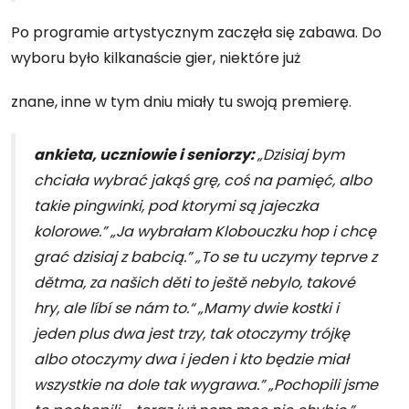
Po programie artystycznym zaczęła się zabawa. Do
wyboru było kilkanaście gier, niektóre już
znane, inne w tym dniu miały tu swoją premierę.
ankieta, uczniowie i seniorzy:
„Dzisiaj bym
chciała wybrać jakąś grę, coś na pamięć, albo
takie pingwinki, pod ktorymi są jajeczka
kolorowe.” „Ja wybrałam Klobouczku hop i chcę
grać dzisiaj z babcią.” „To se tu uczymy teprve z
dětma, za našich děti to ještě nebylo, takové
hry, ale líbí se nám to.“ „Mamy dwie kostki i
jeden plus dwa jest trzy, tak otoczymy trójkę
albo otoczymy dwa i jeden i kto będzie miał
wszystkie na dole tak wygrawa.” „Pochopili jsme