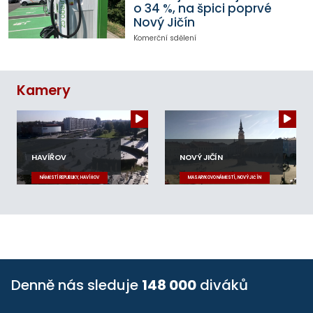
o 34 %, na špici poprvé
Nový Jičín
Komerční sdělení
Kamery
HAVÍŘOV
NOVÝ JIČÍN
NÁMĚSTÍ REPUBLIKY, HAVÍŘOV
MASARYKOVO NÁMĚSTÍ, NOVÝ JIČÍN
Denně nás sleduje
148 000
diváků