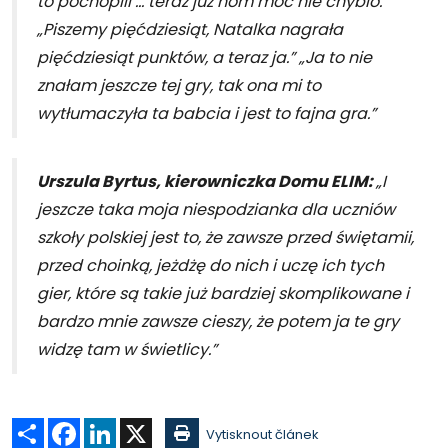
to pochopili ... teraz już nom moc nie chybio.”
„Piszemy pięćdziesiąt, Natalka nagrała
pięćdziesiąt punktów, a teraz ja.” „Ja to nie
znałam jeszcze tej gry, tak ona mi to
wytłumaczyła ta babcia i jest to fajna gra.”
Urszula Byrtus, kierowniczka Domu ELIM:
„I
jeszcze taka moja niespodzianka dla uczniów
szkoły polskiej jest to, że zawsze przed świętamii,
przed choinką, jeżdżę do nich i uczę ich tych
gier, które są takie już bardziej skomplikowane i
bardzo mnie zawsze cieszy, że potem ja te gry
widzę tam w świetlicy.”
Sdílet
Facebook
LinkedIn
X
Vytisknout článek