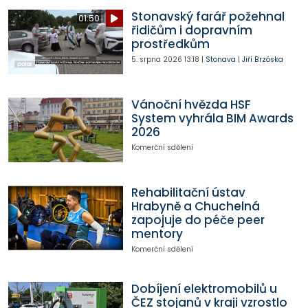
Stonavský farář požehnal
01:50
řidičům i dopravním
prostředkům
5. srpna 2026
13:18
|
Stonava
|
Jiří Brzóska
Vánoční hvězda HSF
System vyhrála BIM Awards
2026
Komerční sdělení
Rehabilitační ústav
Hrabyně a Chuchelná
zapojuje do péče peer
mentory
Komerční sdělení
Dobíjení elektromobilů u
ČEZ stojanů v kraji vzrostlo