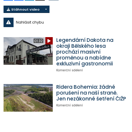
Stáhnout video
Nahlásit chybu
Legendární Dakota na
01:32
okraji Bělského lesa
prochází masivní
proměnou a nabídne
exkluzivní gastronomii
Komerční sdělení
Ridera Bohemia: žádné
porušení na naší straně.
Jen nezákonné šetření ČIŽP
Komerční sdělení