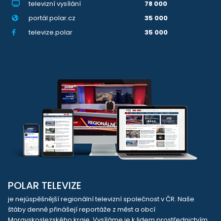
televizní vysílání
78 000
portál polar.cz
35 000
televize.polar
35 000
POLAR TELEVIZE
je nejúspěšnější regionální televizní společnost v ČR. Naše
štáby denně přinášejí reportáže z měst a obcí
Moravskoslezského kraje. Vysíláme je k lidem prostřednictvím