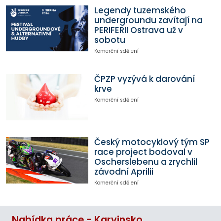
Legendy tuzemského
undergroundu zavítají na
PERIFERII Ostrava už v
sobotu
Komerční sdělení
ČPZP vyzývá k darování
krve
Komerční sdělení
Český motocyklový tým SP
race project bodoval v
Oscherslebenu a zrychlil
závodní Aprilii
Komerční sdělení
Nabídka práce - Karvinsko