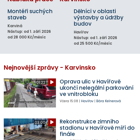
Montéři suchých
Dělníci v oblasti
staveb
výstavby a údržby
budov
Karviná
Nástup: od 1. září 2026
Havířov
od 28 000 Kč/měsíc
Nástup: od 1. září 2026
od 25 500 Kč/měsíc
Nejnovější zprávy - Karvinsko
Oprava ulic v Havířově
01:22
ukončí nelegální parkování
ve vnitrobloku
Včera
15:08
|
Havířov
|
Bára Kelnerová
Rekonstrukce zimního
03:00
stadionu v Havířově míří do
finále