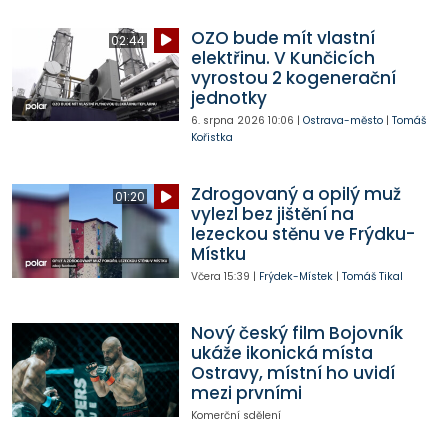
OZO bude mít vlastní
02:44
elektřinu. V Kunčicích
vyrostou 2 kogenerační
jednotky
6. srpna 2026
10:06
|
Ostrava-město
|
Tomáš
Kořistka
Zdrogovaný a opilý muž
01:20
vylezl bez jištění na
lezeckou stěnu ve Frýdku-
Místku
Včera
15:39
|
Frýdek-Místek
|
Tomáš Tikal
Nový český film Bojovník
ukáže ikonická místa
Ostravy, místní ho uvidí
mezi prvními
Komerční sdělení