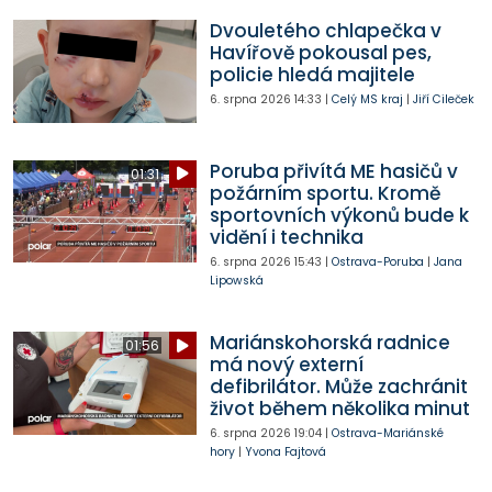
Dvouletého chlapečka v
Havířově pokousal pes,
policie hledá majitele
6. srpna 2026
14:33
|
Celý MS kraj
|
Jiří Cileček
Poruba přivítá ME hasičů v
01:31
požárním sportu. Kromě
sportovních výkonů bude k
vidění i technika
6. srpna 2026
15:43
|
Ostrava-Poruba
|
Jana
Lipowská
Mariánskohorská radnice
01:56
má nový externí
defibrilátor. Může zachránit
život během několika minut
6. srpna 2026
19:04
|
Ostrava-Mariánské
hory
|
Yvona Fajtová