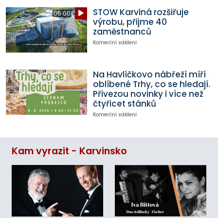
STOW Karviná rozšiřuje
05:00
výrobu, přijme 40
zaměstnanců
Komerční sdělení
Na Havlíčkovo nábřeží míří
oblíbené Trhy, co se hledají.
Přivezou novinky i více než
čtyřicet stánků
Komerční sdělení
Kam vyrazit - Karvinsko