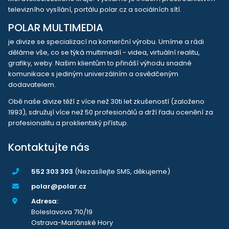
televizního vysílání, portálu polar.cz a sociálních sítí.
POLAR MULTIMEDIA
je divize se specializací na komerční výrobu. Umíme a rádi
děláme vše, co se týká multimedií - videa, virtuální realitu,
grafiky, weby. Našim klientům to přináší výhodu snadné
komunikace s jediným univerzálním a osvědčeným
dodavatelem.
Obě naše divize těží z více než 30ti let zkušeností (založeno
1993), sdružují více než 50 profesionálů a drží řadu ocenění za
profesionalitu a proklientský přístup.
Kontaktujte nás
552 303 303
(Nezasílejte SMS, děkujeme)
polar@polar.cz
Adresa:
Boleslavova 710/19
Ostrava-Mariánské Hory