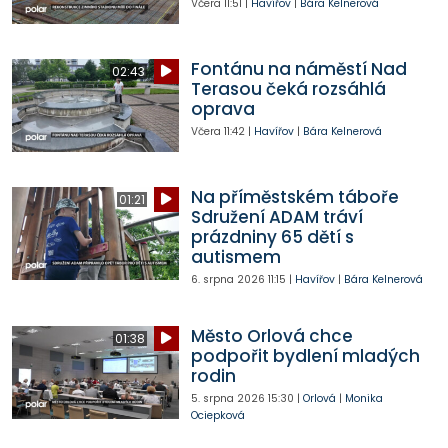
Včera
11:51
|
Havířov
|
Bára Kelnerová
Fontánu na náměstí Nad
02:43
Terasou čeká rozsáhlá
oprava
Včera
11:42
|
Havířov
|
Bára Kelnerová
Na příměstském táboře
01:21
Sdružení ADAM tráví
prázdniny 65 dětí s
autismem
6. srpna 2026
11:15
|
Havířov
|
Bára Kelnerová
Město Orlová chce
01:38
podpořit bydlení mladých
rodin
5. srpna 2026
15:30
|
Orlová
|
Monika
Ociepková