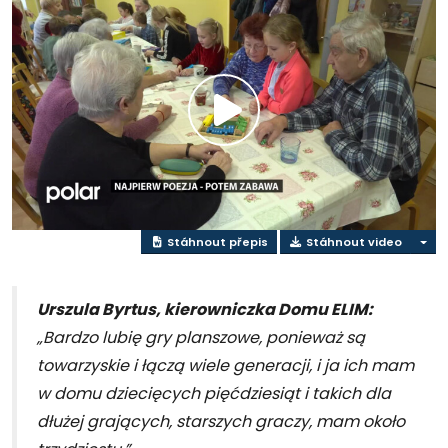
Přehrát
video
Stáhnout přepis
Stáhnout video
Urszula Byrtus, kierowniczka Domu ELIM:
„Bardzo lubię gry planszowe, ponieważ są
towarzyskie i łączą wiele generacji, i ja ich mam
w domu dziecięcych pięćdziesiąt i takich dla
dłużej grających, starszych graczy, mam około