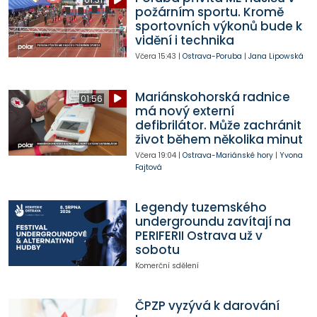
požárním sportu. Kromě
sportovních výkonů bude k
vidění i technika
Včera
15:43
|
Ostrava-Poruba
|
Jana Lipowská
Mariánskohorská radnice
01:56
má nový externí
defibrilátor. Může zachránit
život během několika minut
Včera
19:04
|
Ostrava-Mariánské hory
|
Yvona
Fajtová
Legendy tuzemského
undergroundu zavítají na
PERIFERII Ostrava už v
sobotu
Komerční sdělení
ČPZP vyzývá k darování