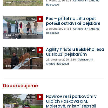
11. května 2026
9:28
|
Ostrava-Jih
|
Andrea
Holeszová
Pes – přítel na Jihu opět
00:34
potěšil ostravské pejskaře
2. června 2026
11:33
|
Ostrava-Jih
|
Andrea
Holeszová
Agility hřiště u Bělského lesa
00:41
už slouží pejskařům
23. prosince 2025
12:36
|
Ostrava-Jih
|
Andrea Holeszová
Doporučujeme
Havířov řeší parkování v
02:38
ulicích Haškova a M.
Majerové, místní sepsali