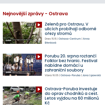
Nejnovější zprávy - Ostrava
Zelená pro Ostravu. V
01:42
ulicích probíhají odborné
ořezy stromů
Dnes
15:15
|
Ostrava-Centrum
|
Anna
Břenková
Porubu 20. srpna roztančí
01:33
Folklor bez hranic. Festival
nabídne domácí u
zahraniční soubory
Včera
16:05
|
Ostrava-Poruba
|
Jana Lipowská
Ostrava-Poruba investuje
02:49
do oprav chodníků a cest.
Letos vyjdou na 60 milionů
Kč