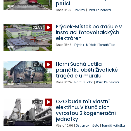
petici
Dnes
11:56
|
Havířov
|
Bára Kelnerová
Frýdek-Místek pokračuje v
02:53
instalaci fotovoltaických
elektráren
Dnes
15:43
|
Frýdek-Místek
|
Tomáš Tikal
Horní Suchá uctila
01:37
památku obětí Životické
tragédie u muralu
Dnes
10:24
|
Horní Suchá
|
Bára Kelnerová
OZO bude mít vlastní
02:44
elektřinu. V Kunčicích
vyrostou 2 kogenerační
jednotky
Včera
10:06
|
Ostrava-město
|
Tomáš Kořistka