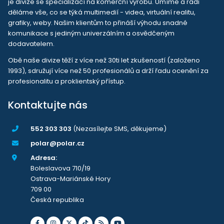
je divize se specializací na komerční výrobu. Umíme a rádi
děláme vše, co se týká multimedií - videa, virtuální realitu,
grafiky, weby. Našim klientům to přináší výhodu snadné
komunikace s jediným univerzálním a osvědčeným
dodavatelem.
Obě naše divize těží z více než 30ti let zkušeností (založeno
1993), sdružují více než 50 profesionálů a drží řadu ocenění za
profesionalitu a proklientský přístup.
Kontaktujte nás
552 303 303
(Nezasílejte SMS, děkujeme)
polar@polar.cz
Adresa:
Boleslavova 710/19
Ostrava-Mariánské Hory
709 00
Česká republika