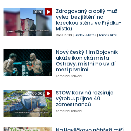
Zdrogovaný a opilý muž
01:20
vylezl bez jištění na
lezeckou stěnu ve Frýdku-
Místku
Dnes
15:39
|
Frýdek-Místek
|
Tomáš Tikal
Nový český film Bojovník
ukáže ikonická místa
Ostravy, místní ho uvidí
mezi prvními
Komerční sdělení
STOW Karviná rozšiřuje
05:00
výrobu, přijme 40
zaměstnanců
Komerční sdělení
Na Havlíčkovo nábřeží míří