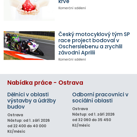
krve
Komerční sdělení
Český motocyklový tým SP
race project bodoval v
Oscherslebenu a zrychlil
závodní Aprilii
Komerční sdělení
Nabídka práce - Ostrava
Dělníci v oblasti
Odborní pracovníci v
výstavby a údržby
sociální oblasti
budov
Ostrava
Nástup: od 1. září 2026
Ostrava
od 32 060 do 35 450
Nástup: od 1. září 2026
Kč/měsíc
od 22 400 do 40 000
Kč/měsíc