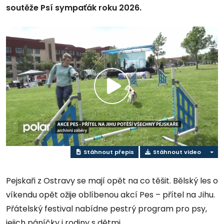
soutěže Psí sympaťák roku 2026.
Přehrát
video
Stáhnout přepis
Stáhnout video
Pejskaři z Ostravy se mají opět na co těšit. Bělský les o
víkendu opět ožije oblíbenou akcí Pes – přítel na Jihu.
Přátelský festival nabídne pestrý program pro psy,
jejich páníčky i rodiny s dětmi.