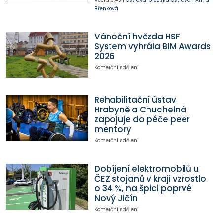
Včera
9:45
|
Ostrava-Slezská Ostrava
|
Anna
Břenková
Vánoční hvězda HSF
System vyhrála BIM Awards
2026
Komerční sdělení
Rehabilitační ústav
Hrabyně a Chuchelná
zapojuje do péče peer
mentory
Komerční sdělení
Dobíjení elektromobilů u
ČEZ stojanů v kraji vzrostlo
o 34 %, na špici poprvé
Nový Jičín
Komerční sdělení