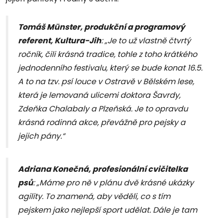
Tomáš Münster, produkční a programový
referent, Kultura-Jih
: „Je to už vlastně čtvrtý
ročník, čili krásná tradice, tohle z toho krátkého
jednodenního festivalu, který se bude konat 16.5.
A to na tzv. psí louce v Ostravě v Bělském lese,
která je lemovaná ulicemi doktora Šavrdy,
Zdeňka Chalabaly a Plzeňská. Je to opravdu
krásná rodinná akce, převážně pro pejsky a
jejich pány.“
Adriana Konečná, profesionální cvičitelka
psů
: „Máme pro ně v plánu dvě krásné ukázky
agility. To znamená, aby věděli, co s tím
pejskem jako nejlepší sport udělat. Dále je tam