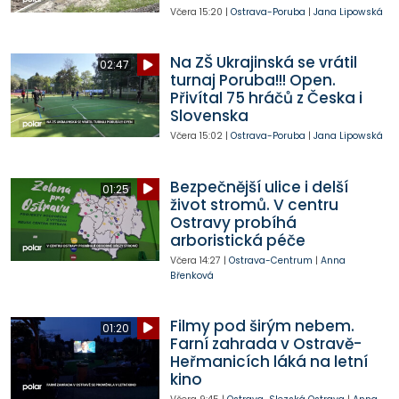
Včera
15:20
|
Ostrava-Poruba
|
Jana Lipowská
Na ZŠ Ukrajinská se vrátil
02:47
turnaj Poruba!!! Open.
Přivítal 75 hráčů z Česka i
Slovenska
Včera
15:02
|
Ostrava-Poruba
|
Jana Lipowská
Bezpečnější ulice i delší
01:25
život stromů. V centru
Ostravy probíhá
arboristická péče
Včera
14:27
|
Ostrava-Centrum
|
Anna
Břenková
Filmy pod širým nebem.
01:20
Farní zahrada v Ostravě-
Heřmanicích láká na letní
kino