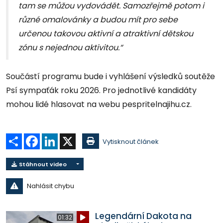
tam se můžou vydovádět. Samozřejmě potom i
různé omalovánky a budou mít pro sebe
určenou takovou aktivní a atraktivní dětskou
zónu s nejednou aktivitou.“
Součástí programu bude i vyhlášení výsledků soutěže
Psí sympaťák roku 2026. Pro jednotlivé kandidáty
mohou lidé hlasovat na webu pespritelnajihu.cz.
Sdílet
Facebook
LinkedIn
X
Vytisknout článek
Stáhnout video
Nahlásit chybu
Legendární Dakota na
01:32