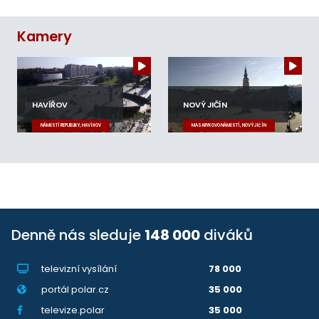
Kamery
HAVÍŘOV
NOVÝ JIČÍN
NÁMĚSTÍ REPUBLIKY, HAVÍŘOV
MASARYKOVO NÁMĚSTÍ, NOVÝ JIČÍN
Denně nás sleduje
148 000
diváků
televizní vysílání
78 000
portál polar.cz
35 000
televize.polar
35 000