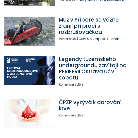
Muž v Příboře se vážně
zranil při práci s
rozbrušovačkou
Včera
9:35
|
Celý MS kraj
|
Jiří Cileček
Legendy tuzemského
undergroundu zavítají na
PERIFERII Ostrava už v
sobotu
Komerční sdělení
ČPZP vyzývá k darování
krve
Komerční sdělení