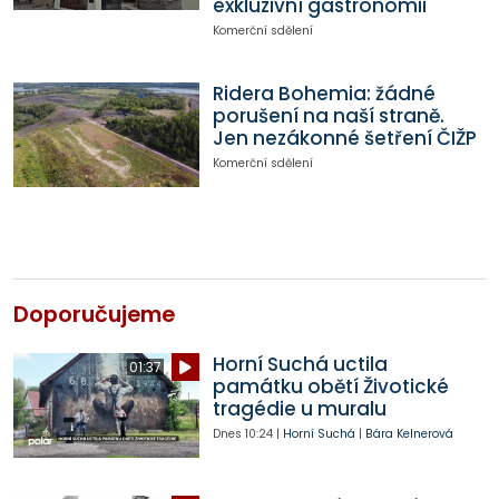
exkluzivní gastronomii
Komerční sdělení
Ridera Bohemia: žádné
porušení na naší straně.
Jen nezákonné šetření ČIŽP
Komerční sdělení
Doporučujeme
Horní Suchá uctila
01:37
památku obětí Životické
tragédie u muralu
Dnes
10:24
|
Horní Suchá
|
Bára Kelnerová