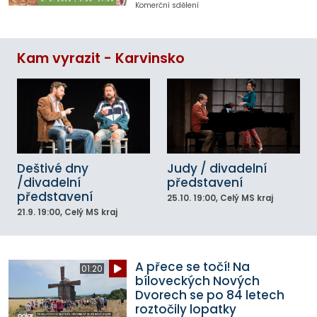
Komerční sdělení
Kam vyrazit - Karvinsko
Deštivé dny
Judy / divadelní
/divadelní
představení
představení
25.10.
19:00
, Celý MS kraj
21.9.
19:00
, Celý MS kraj
A přece se točí! Na
01:20
bíloveckých Nových
Dvorech se po 84 letech
roztočily lopatky