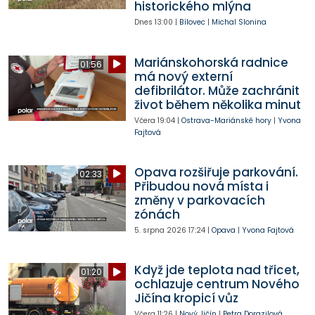
historického mlýna
Dnes
13:00
|
Bílovec
|
Michal Slonina
Mariánskohorská radnice
01:56
má nový externí
defibrilátor. Může zachránit
život během několika minut
Včera
19:04
|
Ostrava-Mariánské hory
|
Yvona
Fajtová
Opava rozšiřuje parkování.
02:33
Přibudou nová místa i
změny v parkovacích
zónách
5. srpna 2026
17:24
|
Opava
|
Yvona Fajtová
Když jde teplota nad třicet,
01:20
ochlazuje centrum Nového
Jičína kropicí vůz
Včera
11:26
|
Nový Jičín
|
Petra Dorazilová