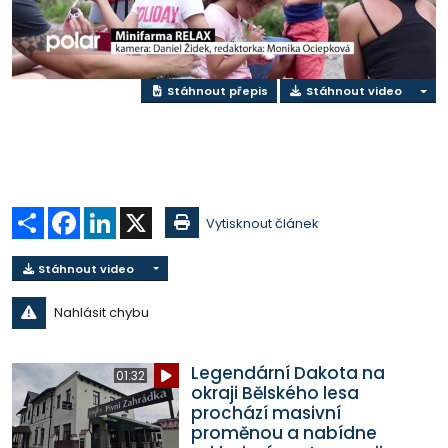
video
Stáhnout přepis
Stáhnout video
Sdílet
Facebook
LinkedIn
X
Vytisknout článek
Stáhnout video
Nahlásit chybu
Legendární Dakota na
01:32
okraji Bělského lesa
prochází masivní
proměnou a nabídne