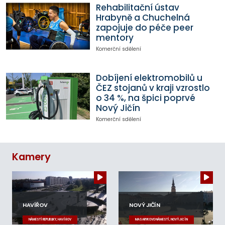
Rehabilitační ústav
Hrabyně a Chuchelná
zapojuje do péče peer
mentory
Komerční sdělení
Dobíjení elektromobilů u
ČEZ stojanů v kraji vzrostlo
o 34 %, na špici poprvé
Nový Jičín
Komerční sdělení
Kamery
HAVÍŘOV
NOVÝ JIČÍN
NÁMĚSTÍ REPUBLIKY, HAVÍŘOV
MASARYKOVO NÁMĚSTÍ, NOVÝ JIČÍN