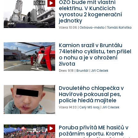
OZO bude mít vlastní
02:44
elektřinu. V Kunčicích
vyrostou 2 kogenerační
jednotky
Včera
10:06
|
Ostrava-město
|
Tomáš Kořistka
Kamion srazil v Bruntálu
74letého cyklistu, ten přišel
o nohu a je v ohrožení
života
Dnes
9:18
|
Bruntál
|
Jiří Cileček
Dvouletého chlapečka v
Havířově pokousal pes,
policie hledá majitele
Včera
14:33
|
Celý MS kraj
|
Jiří Cileček
Poruba přivítá ME hasičů v
01:31
požárním sportu. Kromě