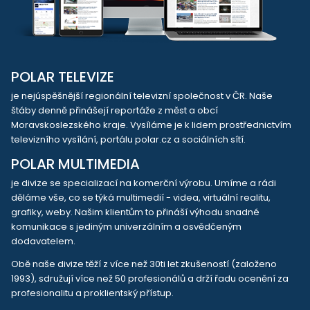
POLAR TELEVIZE
je nejúspěšnější regionální televizní společnost v ČR. Naše
štáby denně přinášejí reportáže z měst a obcí
Moravskoslezského kraje. Vysíláme je k lidem prostřednictvím
televizního vysílání, portálu polar.cz a sociálních sítí.
POLAR MULTIMEDIA
je divize se specializací na komerční výrobu. Umíme a rádi
děláme vše, co se týká multimedií - videa, virtuální realitu,
grafiky, weby. Našim klientům to přináší výhodu snadné
komunikace s jediným univerzálním a osvědčeným
dodavatelem.
Obě naše divize těží z více než 30ti let zkušeností (založeno
1993), sdružují více než 50 profesionálů a drží řadu ocenění za
profesionalitu a proklientský přístup.