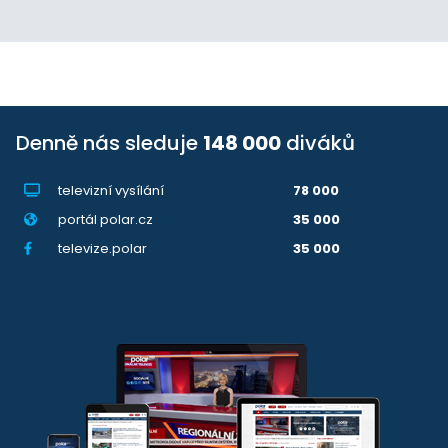
Denně nás sleduje
148 000
diváků
televizní vysílání
78 000
portál polar.cz
35 000
televize.polar
35 000