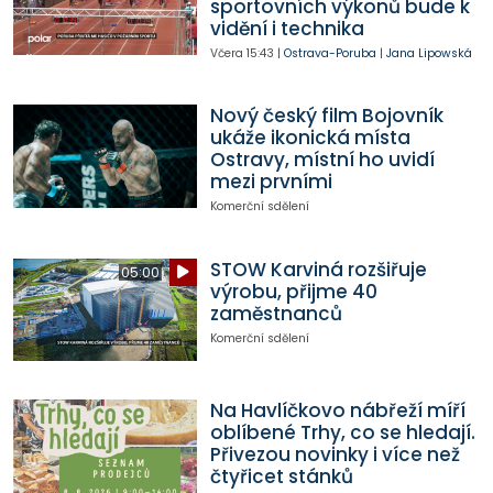
sportovních výkonů bude k
vidění i technika
Včera
15:43
|
Ostrava-Poruba
|
Jana Lipowská
Nový český film Bojovník
ukáže ikonická místa
Ostravy, místní ho uvidí
mezi prvními
Komerční sdělení
STOW Karviná rozšiřuje
05:00
výrobu, přijme 40
zaměstnanců
Komerční sdělení
Na Havlíčkovo nábřeží míří
oblíbené Trhy, co se hledají.
Přivezou novinky i více než
čtyřicet stánků