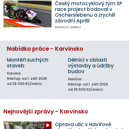
Český motocyklový tým SP
race project bodoval v
Oscherslebenu a zrychlil
závodní Aprilii
Komerční sdělení
Nabídka práce - Karvinsko
Montéři suchých
Dělníci v oblasti
staveb
výstavby a údržby
budov
Karviná
Nástup: od 1. září 2026
Havířov
od 28 000 Kč/měsíc
Nástup: od 1. září 2026
od 25 500 Kč/měsíc
Nejnovější zprávy - Karvinsko
Oprava ulic v Havířově
01:22