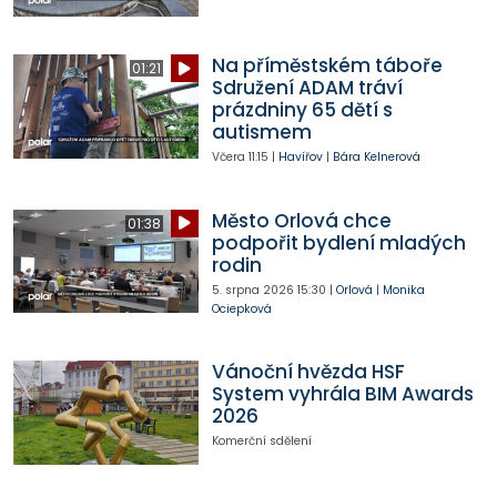
Na příměstském táboře
01:21
Sdružení ADAM tráví
prázdniny 65 dětí s
autismem
Včera
11:15
|
Havířov
|
Bára Kelnerová
Město Orlová chce
01:38
podpořit bydlení mladých
rodin
5. srpna 2026
15:30
|
Orlová
|
Monika
Ociepková
Vánoční hvězda HSF
System vyhrála BIM Awards
2026
Komerční sdělení