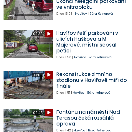
ukončí nelegální parkování
ve vnitrobloku
Dnes
15:08
|
Havířov
|
Bára Kelnerová
Havířov řeší parkování v
02:38
ulicích Haškova a M.
Majerové, místní sepsali
petici
Dnes
11:56
|
Havířov
|
Bára Kelnerová
Rekonstrukce zimního
03:00
stadionu v Havířově míří do
finále
Dnes
11:51
|
Havířov
|
Bára Kelnerová
Fontánu na náměstí Nad
02:43
Terasou čeká rozsáhlá
oprava
Dnes
11:42
|
Havířov
|
Bára Kelnerová