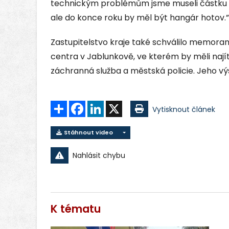
technickým problémům jsme museli částku 
ale do konce roku by měl být hangár hotov.”
Zastupitelstvo kraje také schválilo memor
centra v Jablunkově, ve kterém by měli nají
záchranná služba a městská policie. Jeho vý
Sdílet
Facebook
LinkedIn
X
Vytisknout článek
Stáhnout video
Nahlásit chybu
K tématu