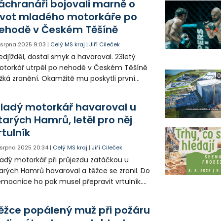
áchranáři bojovali marně o
ivot mladého motorkáře po
ehodě v Českém Těšíně
. srpna 2025
9:03
|
Celý MS kraj
|
Jiří Cileček
edjížděl, dostal smyk a havaroval. 23letý
torkář utrpěl po nehodě v Českém Těšíně
0
žká zranění. Okamžitě mu poskytli první
moc svědci a o jeho život usilovně bojovali i
ivolaní záchranáři. Bohužel marně a mladík
ladý motorkář havaroval u
 místě zemřel.
tarých Hamrů, letěl pro něj
rtulník
. srpna 2025
20:34
|
Celý MS kraj
|
Jiří Cileček
adý motorkář při průjezdu zatáčkou u
arých Hamrů havaroval a těžce se zranil. Do
mocnice ho pak musel přepravit vrtulník.
hoda dočasně zastavila provoz na
ekventované silnici I/56.
ěžce popálený muž při požáru