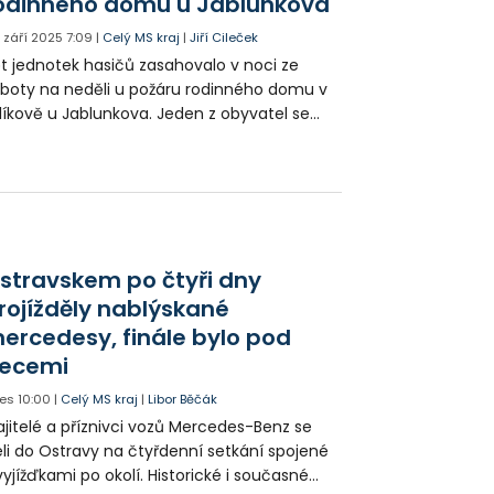
odinného domu u Jablunkova
. září 2025
7:09
|
Celý MS kraj
|
Jiří Cileček
t jednotek hasičů zasahovalo v noci ze
boty na neděli u požáru rodinného domu v
líkově u Jablunkova. Jeden z obyvatel se
e těžce popálil. V přímém ohrožení života
l letecky transportován do nemocnice.
stravskem po čtyři dny
rojížděly nablýskané
ercedesy, finále bylo pod
ecemi
es
10:00
|
Celý MS kraj
|
Libor Běčák
jitelé a příznivci vozů Mercedes-Benz se
eli do Ostravy na čtyřdenní setkání spojené
vyjížďkami po okolí. Historické i současné