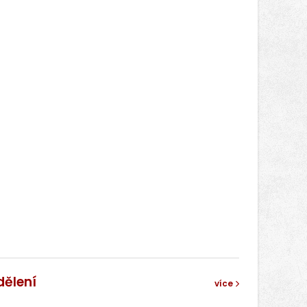
dělení
více