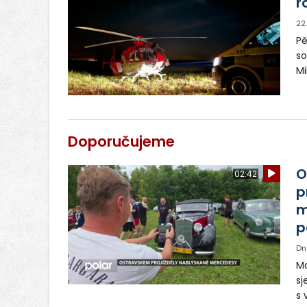
r
22
Pě
so
Mi
al
by
Doporučujeme
O
02:42
p
m
p
Dn
Ma
sj
s 