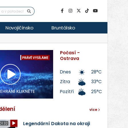
Novojičínsko
Bruntálsko
Počasí -
Ostrava
Dnes
28°C
Přehrát
Zítra
33°C
Pozítří
25°C
video
dělení
více
Legendární Dakota na okraji
01:32