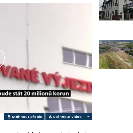
řehrát
ideo
Stáhnout přepis
Stáhnout video