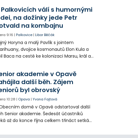
 Palkovicích válí s humornými
idei, na dožínky jede Petr
otvald na kombajnu
era
9:16
|
Palkovice
|
Libor Běčák
jný Horyna a malý Pavlík s jointem
rihuany, dvojice kosmonautů Elon Kula a
il Baca na cestě ke kolonizaci Marsu, král a
šek a mnoho dalších postav už při
opagaci Palkovic ztvárnili starosta Radim
enior akademie v Opavě
ča a místostarosta David Kula.
ahájila další běh. Zájem
eniorů byl obrovský
era
10:28
|
Opava
|
Yvona Fajtová
Obecním domě v Opavě odstartoval další
h Senior akademie. Šedesát účastníků
ká až do konce října celkem třináct setkání
ných odborných přednášek i poznávání
sta. Na závěr převezmou úspěšní