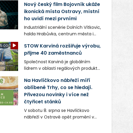
Nový český film Bojovník ukáže
ikonická místa Ostravy, místní
ho uvidí mezi prvními
Industriální scenérie Dolních Vítkovic,
halda Hrabůvka, centrum města i
další ikonická místa Ostravy se objeví
STOW Karviná rozšiřuje výrobu,
5:00
v novém filmu Bojovník, který vstoupí
přijme 40 zaměstnanců
do kin už 13. srpna. Režiséři Vojtěch
Frič a Tomáš Dianiška si
Společnost Karviná je globálním
moravskoslezskou metropoli
lídrem v oblasti regálových produktů
nevybrali náhodou – její syrová
a systémů, stabilním
atmosféra se stala přirozenou
Na Havlíčkovo nábřeží míří
zaměstnavatelem na Karvinsku a
součástí příběhu bývalého
oblíbené Trhy, co se hledají.
firmou s obrovským potenciálem.
boxerského šampiona Hoffa (Milan
Přivezou novinky i více než
Ondrík), jenž se po letech vrací do
čtyřicet stánků
světa vrcholových zápasů, tentokrát
V sobotu 8. srpna se Havlíčkovo
v MMA.
nábřeží v Ostravě opět promění v
místo plné vůní, chutí a poctivých
lokálních výrobků. Trhy, co se hledají