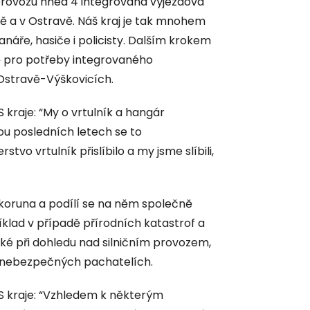
 provozu hned 4 integrovaná výjezdová
vě a v Ostravě. Náš kraj je tak mnohem
anáře, hasiče i policisty. Dalším krokem
vě pro potřeby integrovaného
Ostravě-Výškovicích.
raje: “My o vrtulník a hangár
ou posledních letech se to
stvo vrtulník přislíbilo a my jsme slíbili,
ů koruna a podílí se na něm společně
íklad v případě přírodních katastrof a
ké při dohledu nad silničním provozem,
 nebezpečných pachatelích.
 kraje: “Vzhledem k některým