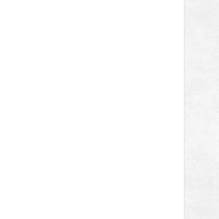
tentokrát nabídnou více než čtyřicet
pečlivě vybraných stánků s kvalitní
gastronomií, farmářskými produkty,
designem i řemeslnou tvorbou.
Návštěvníci se mohou těšit nejen na
oblíbené stálice, ale také na řadu
novinek, které v Ostravě běžně
nepotkají.