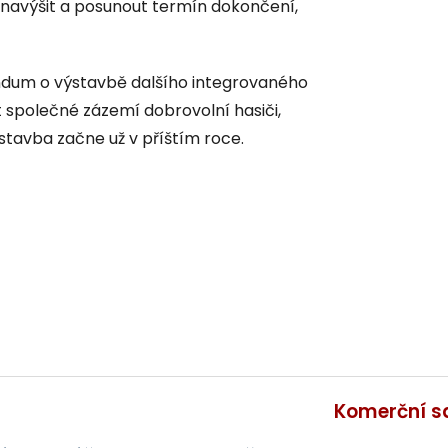
navýšit a posunout termín dokončení,
andum o výstavbě dalšího integrovaného
t společné zázemí dobrovolní hasiči,
stavba začne už v příštím roce.
Komerční s