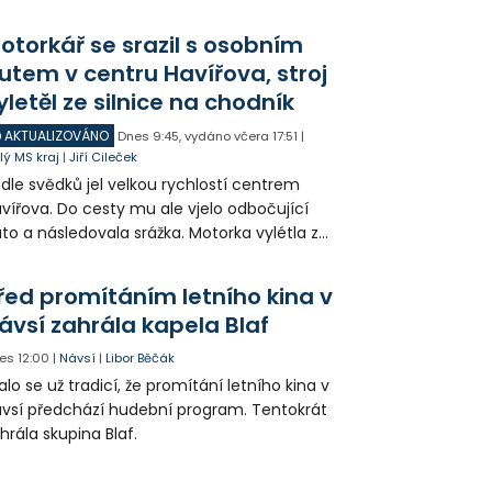
zy mohli lidé vidět například na Landeku, v
rlicku nebo v Dolní oblasti Vítkovic.
otorkář se srazil s osobním
utem v centru Havířova, stroj
yletěl ze silnice na chodník
AKTUALIZOVÁNO
Dnes
9:45
,
vydáno včera
17:51
|
lý MS kraj
|
Jiří Cileček
dle svědků jel velkou rychlostí centrem
vířova. Do cesty mu ale vjelo odbočující
to a následovala srážka. Motorka vylétla ze
lnice, prorazila zábradlí a stroj skončil na
odníku. Motorkář utrpěl velmi vážná
řed promítáním letního kina v
anění a byl letecky přepraven do
ávsí zahrála kapela Blaf
emocnice.
es
12:00
|
Návsí
|
Libor Běčák
alo se už tradicí, že promítání letního kina v
vsí předchází hudební program. Tentokrát
hrála skupina Blaf.