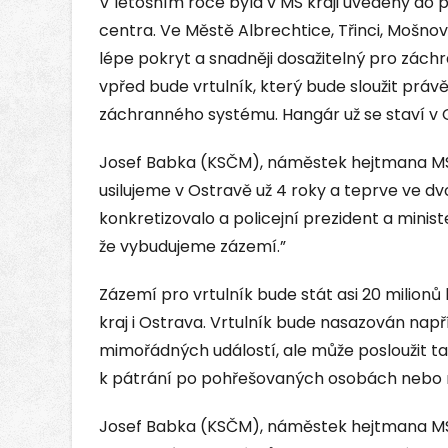
V letošním roce byla v MS kraji uvedeny do
centra. Ve Městě Albrechtice, Třinci, Mošno
lépe pokryt a snadněji dosažitelný pro záchr
vpřed bude vrtulník, který bude sloužit prá
záchranného systému. Hangár už se staví v 
Josef Babka (KSČM), náměstek hejtmana MS k
usilujeme v Ostravě už 4 roky a teprve ve dv
konkretizovalo a policejní prezident a minister
že vybudujeme zázemí.”
Zázemí pro vrtulník bude stát asi 20 milion
kraj i Ostrava. Vrtulník bude nasazován např
mimořádných událostí, ale může posloužit ta
k pátrání po pohřešovaných osobách nebo
Josef Babka (KSČM), náměstek hejtmana MS