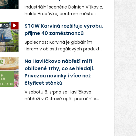
Industriální scenérie Dolních Vítkovic,
halda Hrabůvka, centrum města i
další ikonická místa Ostravy se objeví
STOW Karviná rozšiřuje výrobu,
5:00
v novém filmu Bojovník, který vstoupí
přijme 40 zaměstnanců
do kin už 13. srpna. Režiséři Vojtěch
Frič a Tomáš Dianiška si
Společnost Karviná je globálním
moravskoslezskou metropoli
lídrem v oblasti regálových produktů
nevybrali náhodou – její syrová
a systémů, stabilním
atmosféra se stala přirozenou
Na Havlíčkovo nábřeží míří
zaměstnavatelem na Karvinsku a
součástí příběhu bývalého
oblíbené Trhy, co se hledají.
firmou s obrovským potenciálem.
boxerského šampiona Hoffa (Milan
Přivezou novinky i více než
Ondrík), jenž se po letech vrací do
čtyřicet stánků
světa vrcholových zápasů, tentokrát
V sobotu 8. srpna se Havlíčkovo
v MMA.
nábřeží v Ostravě opět promění v
místo plné vůní, chutí a poctivých
lokálních výrobků. Trhy, co se hledají
tentokrát nabídnou více než čtyřicet
pečlivě vybraných stánků s kvalitní
gastronomií, farmářskými produkty,