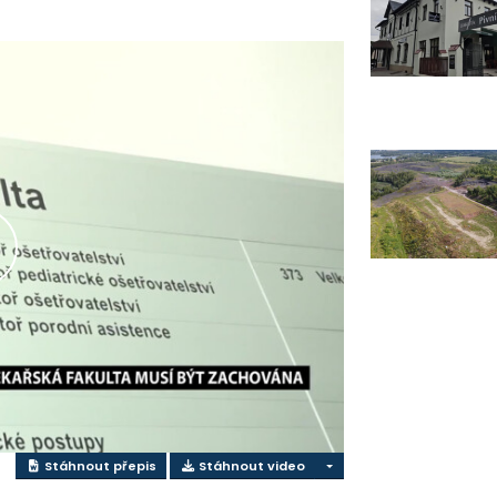
řehrát
ideo
Stáhnout přepis
Stáhnout video