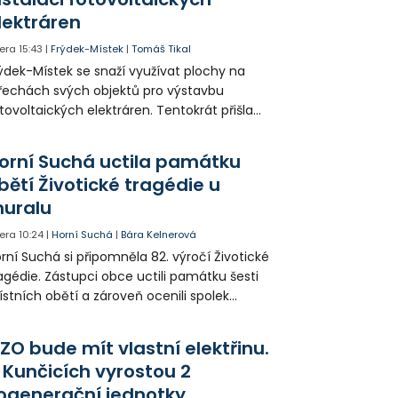
lektráren
era
15:43
|
Frýdek-Místek
|
Tomáš Tikal
ýdek-Místek se snaží využívat plochy na
řechách svých objektů pro výstavbu
tovoltaických elektráren. Tentokrát přišla
da na 11. Základní školu ve Frýdku.
orní Suchá uctila památku
bětí Životické tragédie u
uralu
era
10:24
|
Horní Suchá
|
Bára Kelnerová
rní Suchá si připomněla 82. výročí Životické
agédie. Zástupci obce uctili památku šesti
stních obětí a zároveň ocenili spolek
votice Sobě za zpřístupnění informací o
agédii prostřednictvím QR kódů u
ZO bude mít vlastní elektřinu.
amátníků.
 Kunčicích vyrostou 2
ogenerační jednotky