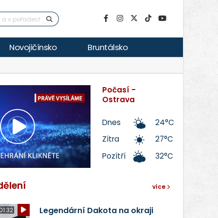
Novojičínsko
Bruntálsko
Počasí -
Ostrava
Dnes
24°C
Přehrát
Zítra
27°C
Pozítří
32°C
video
dělení
více
Legendární Dakota na okraji
01:32