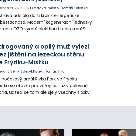
 srpna 2026
10:06
|
Ostrava-město
|
Tomáš Kořistka
trava udělala další krok k energetické
běstačnosti. Moderní kogenerační jednotky
areálu OZO vyrobí elektřinu i teplo a sníží
klady i emise. Malou elektrárnu postaví
olia přímo v Kunčicích.
drogovaný a opilý muž vylezl
ez jištění na lezeckou stěnu
e Frýdku-Místku
era
15:39
|
Frýdek-Místek
|
Tomáš Tikal
lnočasový areál Rivka Park ve Frýdku-
stku se otevře pro veřejnost až v polovině
pna, už teď se tam ale sjely všechny složky
áchranného systému. Důvodem bylo
iknutí opilého muže pod vlivem drog do
eálu. Vyšplhal na lezeckou stěnu a nemohl
lů.