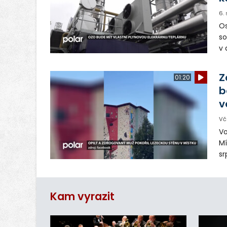
6.
Os
so
v 
ná
Ve
Z
01:20
b
v
Vč
Vo
Mí
sr
z
vn
ar
Kam vyrazit
do