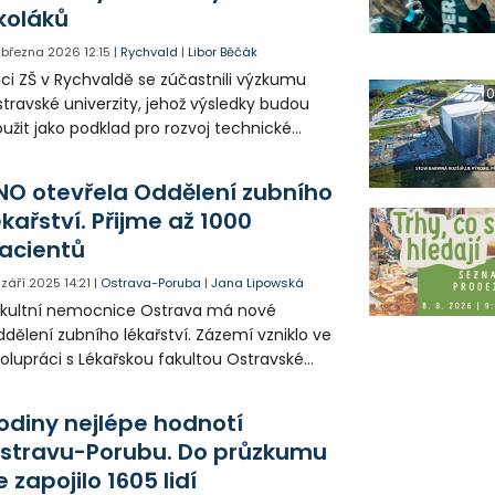
koláků
. března 2026
12:15
|
Rychvald
|
Libor Běčák
ci ZŠ v Rychvaldě se zúčastnili výzkumu
0
travské univerzity, jehož výsledky budou
oužit jako podklad pro rozvoj technické
chovy v Moravskoslezském kraji.
NO otevřela Oddělení zubního
ékařství. Přijme až 1000
acientů
. září 2025
14:21
|
Ostrava-Poruba
|
Jana Lipowská
kultní nemocnice Ostrava má nové
dělení zubního lékařství. Zázemí vzniklo ve
olupráci s Lékařskou fakultou Ostravské
iverzity. Její studenti budou na oddělení
nit praktickou část výuky.
odiny nejlépe hodnotí
stravu-Porubu. Do průzkumu
e zapojilo 1605 lidí