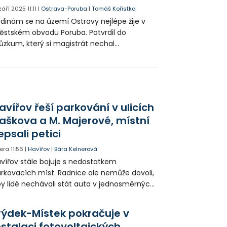
 září 2025
11:11
|
Ostrava-Poruba
|
Tomáš Kořistka
dinám se na území Ostravy nejlépe žije v
stském obvodu Poruba. Potvrdil do
ůzkum, který si magistrát nechal
pracovat odborníky z Ostravské univerzity.
sledky poslouží v k naplňování koncepce
orodinné politiky.
avířov řeší parkování v ulicích
aškova a M. Majerové, místní
epsali petici
era
11:56
|
Havířov
|
Bára Kelnerová
vířov stále bojuje s nedostatkem
rkovacích míst. Radnice ale nemůže dovoli,
y lidé nechávali stát auta v jednosměrných
icích, kde nezbývá místo pro průjezd IZS.
tuace se teď řeší v jednom vnitrobloku, kde
rýdek-Místek pokračuje v
 někteří obyvatelé rozhodli sepsat petici.
nstalaci fotovoltaických