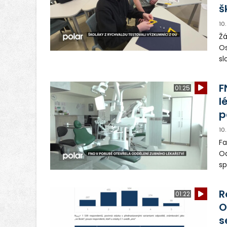
š
10
Žá
Os
sl
vý
F
01:25
l
p
10
Fa
Od
sp
un
pl
R
01:22
O
s