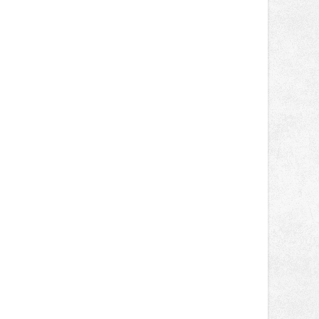
designem i řemeslnou tvorbou.
Návštěvníci se mohou těšit nejen na
oblíbené stálice, ale také na řadu
novinek, které v Ostravě běžně
nepotkají.