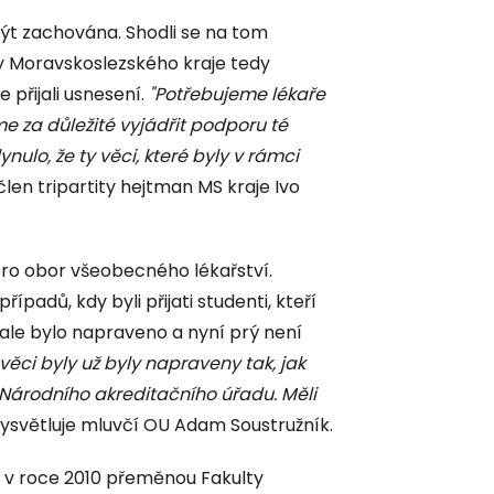
být zachována. Shodli se na tom
y Moravskoslezského kraje tedy
přijali usnesení.
"Potřebujeme lékaře
me za důležité vyjádřit podporu té
ulo, že ty věci, které byly v rámci
len tripartity hejtman MS kraje Ivo
pro obor všeobecného lékařství.
případů, kdy byli přijati studenti, kteří
ž ale bylo napraveno a nyní prý není
věci byly už byly napraveny tak, jak
Národního akreditačního úřadu. Měli
ysvětluje mluvčí OU Adam Soustružník.
la v roce 2010 přeměnou Fakulty