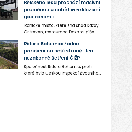
Bělského lesa prochází masivní
proměnou a nabídne exkluzivní
gastronomii
Ikonické místo, které zná snad každý
Ostravan, restaurace Dakota, píše
novou kapitolu. Silná mateřská
Ridera Bohemia: žádné
společnost Dang Investment Group
porušení na naší straně. Jen
s.r.o. investuje do projektu přes 50
nezákonné šetření ČIŽP
milionů korun. Cílem je přinést
Ostravě dva špičkové gastronomické
Společnost Ridera Bohemia, proti
koncepty, které v regionu dosud
které bylo Českou inspekcí životního
chyběly, luxusní středomořskou
prostředí (ČIŽP) čtyři roky vedeno
kuchyni a autentickou asijskou
vykonstruované řízení, při realizaci
gastronomii.
OVS na heřmanické haldě
postupovala v souladu se zákonem a
zadáním státního podniku DIAMO a v
této souvislosti nelze hovořit o
žádném odpadu. Ridera od počátku
označovala řízení ČIŽP za nezákonné
a domáhala se práva na spravedlivý