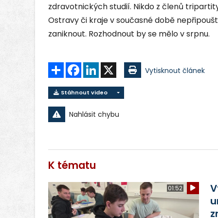
zdravotnických studií. Nikdo z členů tripartit
Ostravy či kraje v současné době nepřipouští
zaniknout. Rozhodnout by se mělo v srpnu.
Sdílet
Facebook
LinkedIn
X
Vytisknout článek
Stáhnout video
Nahlásit chybu
K tématu
V
01:52
u
z