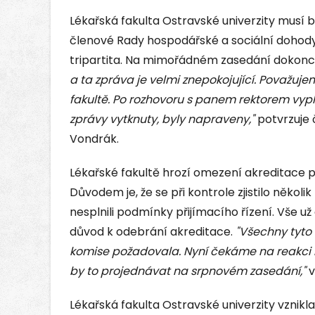
Lékařská fakulta Ostravské univerzity musí 
členové Rady hospodářské a sociální dohod
tripartita. Na mimořádném zasedání dokonce 
a ta zpráva je velmi znepokojující. Považuje
fakultě. Po rozhovoru s panem rektorem vyplyn
zprávy vytknuty, byly napraveny,"
potvrzuje č
Vondrák.
Lékařské fakultě hrozí omezení akreditace 
Důvodem je, že se při kontrole zjistilo několik 
nesplnili podmínky přijímacího řízení. Vše u
důvod k odebrání akreditace.
"Všechny tyto 
komise požadovala. Nyní čekáme na reakci 
by to projednávat na srpnovém zasedání,"
v
Lékařská fakulta Ostravské univerzity vznik