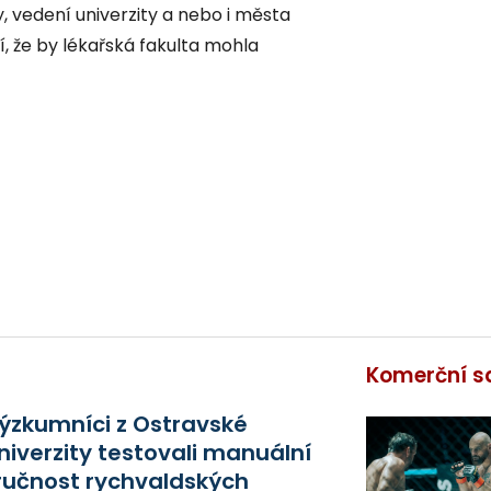
y, vedení univerzity a nebo i města
, že by lékařská fakulta mohla
Komerční s
ýzkumníci z Ostravské
niverzity testovali manuální
ručnost rychvaldských