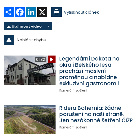
Sdílet
Facebook
LinkedIn
X
Vytisknout článek
Stáhnout video
Nahlásit chybu
Legendární Dakota na
01:32
okraji Bělského lesa
prochází masivní
proměnou a nabídne
exkluzivní gastronomii
Komerční sdělení
Ridera Bohemia: žádné
porušení na naší straně.
Jen nezákonné šetření ČIŽP
Komerční sdělení