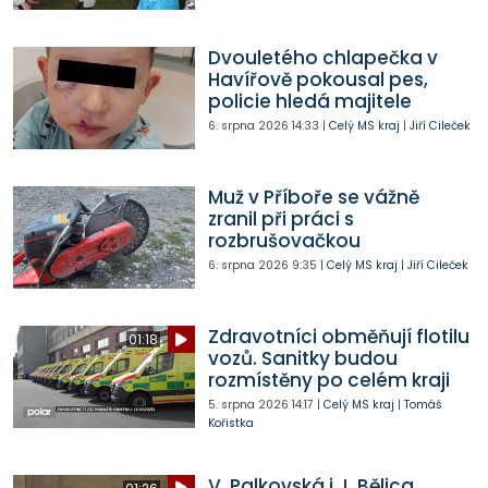
Dvouletého chlapečka v
Havířově pokousal pes,
policie hledá majitele
6. srpna 2026
14:33
|
Celý MS kraj
|
Jiří Cileček
Muž v Příboře se vážně
zranil při práci s
rozbrušovačkou
6. srpna 2026
9:35
|
Celý MS kraj
|
Jiří Cileček
Zdravotníci obměňují flotilu
01:18
vozů. Sanitky budou
rozmístěny po celém kraji
5. srpna 2026
14:17
|
Celý MS kraj
|
Tomáš
Kořistka
V. Palkovská i J. Bělica