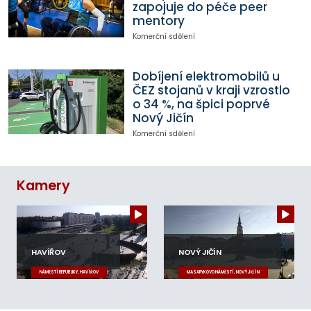
zapojuje do péče peer
mentory
Komerční sdělení
Dobíjení elektromobilů u
ČEZ stojanů v kraji vzrostlo
o 34 %, na špici poprvé
Nový Jičín
Komerční sdělení
Kamery
HAVÍŘOV
NOVÝ JIČÍN
NÁMĚSTÍ REPUBLIKY, HAVÍŘOV
MASARYKOVO NÁMĚSTÍ, NOVÝ JIČÍN