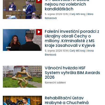
01:26
nejsou na volebních
kandidátkách
5. srpna 2026
12:15
|
Celý MS kraj
|
Bára
Kelnerová
Falešní investiční poradci z
03:02
Ukrajiny obrali Čechy o
miliony. Kriminalisté z MS
kraje zasahovali v Kyjevě
5. srpna 2026
10:14
|
Celý MS kraj
|
Anna
Břenková
Vánoční hvězda HSF
System vyhrála BIM Awards
2026
Komerční sdělení
Rehabilitační ústav
Hrabyně a Chuchelná