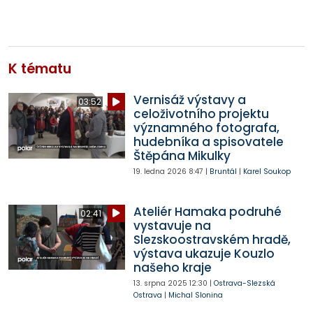
K tématu
Vernisáž výstavy a
03:52
celoživotního projektu
významného fotografa,
hudebníka a spisovatele
Štěpána Mikulky
19. ledna 2026
8:47
|
Bruntál
|
Karel Soukop
Ateliér Hamaka podruhé
02:41
vystavuje na
Slezskoostravském hradě,
výstava ukazuje Kouzlo
našeho kraje
13. srpna 2025
12:30
|
Ostrava-Slezská
Ostrava
|
Michal Slonina