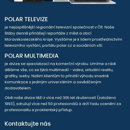
POLAR TELEVIZE
je nejúspěšnější regionální televizní společnost v ČR. Naše
štáby denně přinášejí reportáže z měst a obcí
Moravskoslezského kraje. Vysíláme je k lidem prostřednictvím
televizního vysílání, portálu polar.cz a sociálních sítí.
POLAR MULTIMEDIA
je divize se specializací na komerční výrobu. Umíme a rádi
děláme vše, co se týká multimedií - videa, virtuální realitu,
grafiky, weby. Našim klientům to přináší výhodu snadné
komunikace s jediným univerzálním a osvědčeným
dodavatelem.
Obě naše divize těží z více než 30ti let zkušeností (založeno
1993), sdružují více než 50 profesionálů a drží řadu ocenění za
profesionalitu a proklientský přístup.
Kontaktujte nás