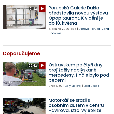
Porubská Galerie Dukla
01:22
představila novou výstavu
Opop taurant. K vidění je
do 10. května
5. března 2026
15:38
|
Ostrava-Poruba
|
Jana
Lipowská
Doporučujeme
Ostravskem po čtyři dny
02:42
projížděly nablýskané
mercedesy, finále bylo pod
pecemi
Dnes
10:00
|
Celý MS kraj
|
Libor Běčák
Motorkář se srazil s
osobním autem v centru
Havířova, stroj vyletěl ze