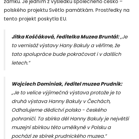
zámku. Je jedním z výsledků společného česko –
polského projektu Světlo památkám. Prostředky na
tento projekt poskytla EU.
Jitka Koščáková, ředitelka Muzea Bruntál:
„Je
to vernisáž výstavy Hany Bakuly a věříme, že
tato spolupráce bude pokračovat i v dalších
letech.“
Wojciech Dominiak, ředitel muzea Prudnik:
„Je to velice výjimečná výstava protože je to
druhá výstava Hanny Bakuly v Čechách,
Odhalujeme dědictví polsko - českého
pohraničí. Ta sbírka děl Hanny Bakuly je největší
muzejní sbírkou této umělkyně v Polsku a
pochází ze sbírek prudnického muzea.“