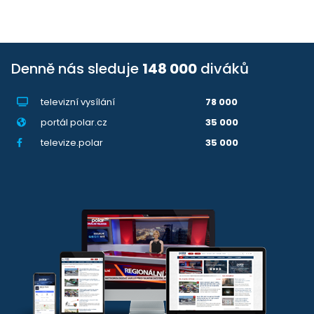
Denně nás sleduje
148 000
diváků
televizní vysílání
78 000
portál polar.cz
35 000
televize.polar
35 000