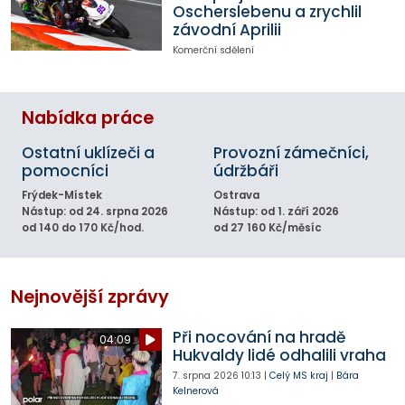
Oscherslebenu a zrychlil
závodní Aprilii
Komerční sdělení
Nabídka práce
Ostatní uklízeči a
Provozní zámečníci,
pomocníci
údržbáři
Frýdek-Místek
Ostrava
Nástup: od 24. srpna 2026
Nástup: od 1. září 2026
od 140 do 170 Kč/hod.
od 27 160 Kč/měsíc
Nejnovější zprávy
Při nocování na hradě
04:09
Hukvaldy lidé odhalili vraha
7. srpna 2026
10:13
|
Celý MS kraj
|
Bára
Kelnerová