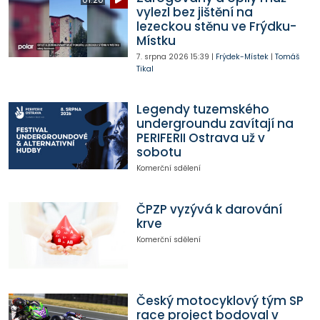
vylezl bez jištění na
lezeckou stěnu ve Frýdku-
Místku
7. srpna 2026
15:39
|
Frýdek-Místek
|
Tomáš
Tikal
Legendy tuzemského
undergroundu zavítají na
PERIFERII Ostrava už v
sobotu
Komerční sdělení
ČPZP vyzývá k darování
krve
Komerční sdělení
Český motocyklový tým SP
race project bodoval v