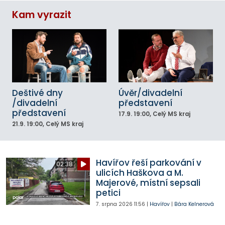
Kam vyrazit
Deštivé dny
Úvěr/divadelní
/divadelní
představení
představení
17.9.
19:00
, Celý MS kraj
21.9.
19:00
, Celý MS kraj
Havířov řeší parkování v
02:38
ulicích Haškova a M.
Majerové, místní sepsali
petici
7. srpna 2026
11:56
|
Havířov
|
Bára Kelnerová