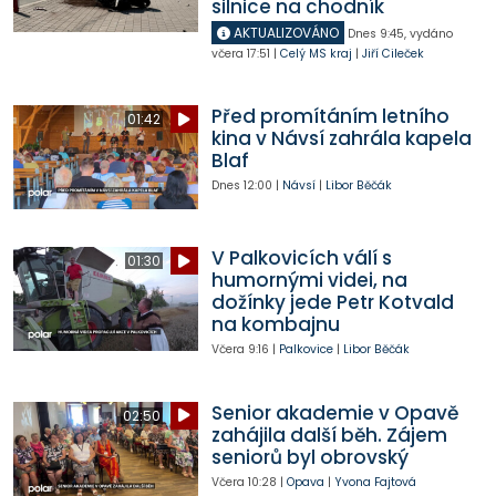
silnice na chodník
AKTUALIZOVÁNO
Dnes
9:45
,
vydáno
včera
17:51
|
Celý MS kraj
|
Jiří Cileček
Před promítáním letního
01:42
kina v Návsí zahrála kapela
Blaf
Dnes
12:00
|
Návsí
|
Libor Běčák
V Palkovicích válí s
01:30
humornými videi, na
dožínky jede Petr Kotvald
na kombajnu
Včera
9:16
|
Palkovice
|
Libor Běčák
Senior akademie v Opavě
02:50
zahájila další běh. Zájem
seniorů byl obrovský
Včera
10:28
|
Opava
|
Yvona Fajtová