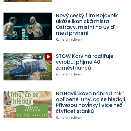
Nový český film Bojovník
ukáže ikonická místa
Ostravy, místní ho uvidí
mezi prvními
Komerční sdělení
STOW Karviná rozšiřuje
05:00
výrobu, přijme 40
zaměstnanců
Komerční sdělení
Na Havlíčkovo nábřeží míří
oblíbené Trhy, co se hledají.
Přivezou novinky i více než
čtyřicet stánků
Komerční sdělení