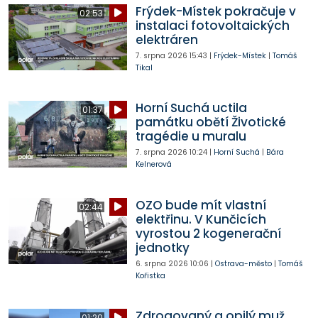
Frýdek-Místek pokračuje v
02:53
instalaci fotovoltaických
elektráren
7. srpna 2026
15:43
|
Frýdek-Místek
|
Tomáš
Tikal
Horní Suchá uctila
01:37
památku obětí Životické
tragédie u muralu
7. srpna 2026
10:24
|
Horní Suchá
|
Bára
Kelnerová
OZO bude mít vlastní
02:44
elektřinu. V Kunčicích
vyrostou 2 kogenerační
jednotky
6. srpna 2026
10:06
|
Ostrava-město
|
Tomáš
Kořistka
Zdrogovaný a opilý muž
01:20