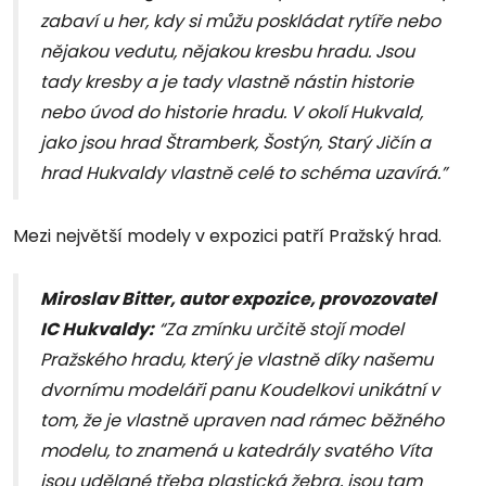
zabaví u her, kdy si můžu poskládat rytíře nebo
nějakou vedutu, nějakou kresbu hradu. Jsou
tady kresby a je tady vlastně nástin historie
nebo úvod do historie hradu. V okolí Hukvald,
jako jsou hrad Štramberk, Šostýn, Starý Jičín a
hrad Hukvaldy vlastně celé to schéma uzavírá.”
Mezi největší modely v expozici patří Pražský hrad.
Miroslav Bitter, autor expozice, provozovatel
IC Hukvaldy:
“Za zmínku určitě stojí model
Pražského hradu, který je vlastně díky našemu
dvornímu modeláři panu Koudelkovi unikátní v
tom, že je vlastně upraven nad rámec běžného
modelu, to znamená u katedrály svatého Víta
jsou udělané třeba plastická žebra, jsou tam