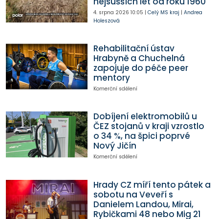
nejsušších let od roku 1960
4. srpna 2026
10:05
|
Celý MS kraj
|
Andrea
Holeszová
Rehabilitační ústav
Hrabyně a Chuchelná
zapojuje do péče peer
mentory
Komerční sdělení
Dobíjení elektromobilů u
ČEZ stojanů v kraji vzrostlo
o 34 %, na špici poprvé
Nový Jičín
Komerční sdělení
Hrady CZ míří tento pátek a
sobotu na Veveří s
Danielem Landou, Mirai,
Rybičkami 48 nebo Mig 21