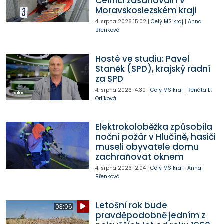
Celníci zasahovali i v
Moravskoslezském kraji
4. srpna 2026
15:02
|
Celý MS kraj
|
Anna
Břenková
Hosté ve studiu: Pavel
Staněk (SPD), krajský radní
za SPD
4. srpna 2026
14:30
|
Celý MS kraj
|
Renáta E.
Orlíková
Elektrokoloběžka způsobila
noční požár v Hlučíně, hasiči
museli obyvatele domu
zachraňovat oknem
4. srpna 2026
12:04
|
Celý MS kraj
|
Anna
Břenková
Letošní rok bude
03:06
pravděpodobně jedním z