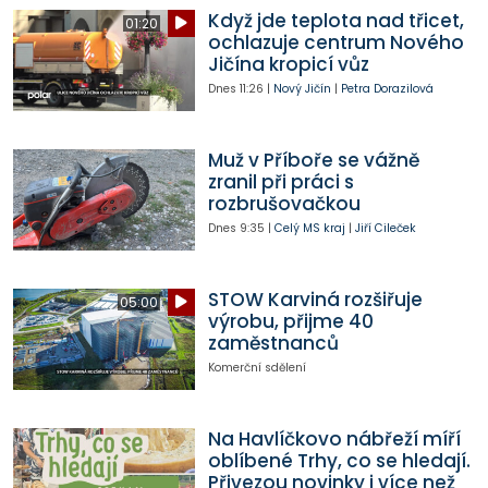
Když jde teplota nad třicet,
01:20
ochlazuje centrum Nového
Jičína kropicí vůz
Dnes
11:26
|
Nový Jičín
|
Petra Dorazilová
Muž v Příboře se vážně
zranil při práci s
rozbrušovačkou
Dnes
9:35
|
Celý MS kraj
|
Jiří Cileček
STOW Karviná rozšiřuje
05:00
výrobu, přijme 40
zaměstnanců
Komerční sdělení
Na Havlíčkovo nábřeží míří
oblíbené Trhy, co se hledají.
Přivezou novinky i více než