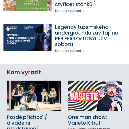
čtyřicet stánků
Komerční sdělení
Legendy tuzemského
undergroundu zavítají na
PERIFERII Ostrava už v
sobotu
Komerční sdělení
Kam vyrazit
Pozdě příchozí /
One man show:
divadelní
Varieté Krhut
představení