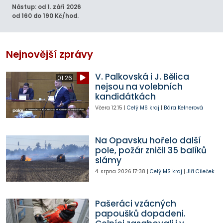
Nástup: od 1. září 2026
od 160 do 190 Kč/hod.
Nejnovější zprávy
V. Palkovská i J. Bělica
01:26
nejsou na volebních
kandidátkách
Včera
12:15
|
Celý MS kraj
|
Bára Kelnerová
Na Opavsku hořelo další
pole, požár zničil 35 balíků
slámy
4. srpna 2026
17:38
|
Celý MS kraj
|
Jiří Cileček
Pašeráci vzácných
papoušků dopadeni.