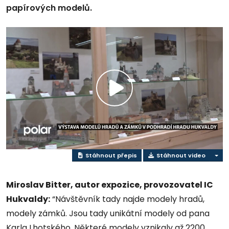
papírových modelů.
Přehrát
video
Stáhnout přepis
Stáhnout video
Miroslav Bitter, autor expozice, provozovatel IC
Hukvaldy:
“Návštěvník tady najde modely hradů,
modely zámků. Jsou tady unikátní modely od pana
Karla Lhotského. Některé modely vznikaly až 2200