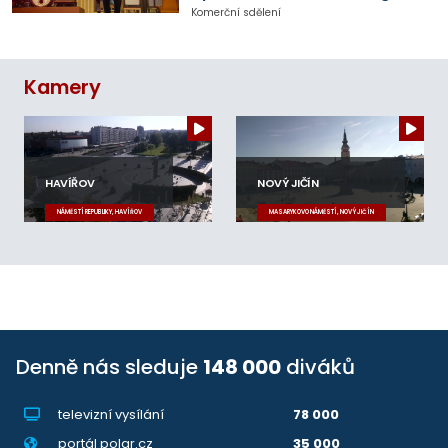
Komerční sdělení
Kamery
HAVÍŘOV
NOVÝ JIČÍN
NÁMĚSTÍ REPUBLIKY, HAVÍŘOV
MASARYKOVO NÁMĚSTÍ, NOVÝ JIČÍN
Denně nás sleduje
148 000
diváků
televizní vysílání
78 000
portál polar.cz
35 000