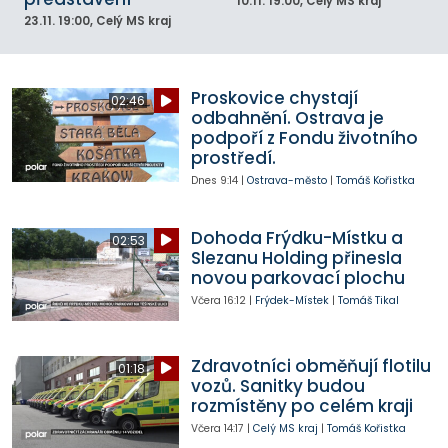
10.11.
19:00
, Celý MS kraj
23.11.
19:00
, Celý MS kraj
Proskovice chystají
02:46
odbahnění. Ostrava je
podpoří z Fondu životního
prostředí.
Dnes
9:14
|
Ostrava-město
|
Tomáš Kořistka
Dohoda Frýdku-Místku a
02:53
Slezanu Holding přinesla
novou parkovací plochu
Včera
16:12
|
Frýdek-Místek
|
Tomáš Tikal
Zdravotníci obměňují flotilu
01:18
vozů. Sanitky budou
rozmístěny po celém kraji
Včera
14:17
|
Celý MS kraj
|
Tomáš Kořistka