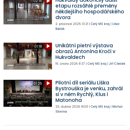
Hukvaldy dokončily další
02:16
etapu rozsáhlé přeměny
někdejšího hospodářského
dvora
2. prosince 2025
13:21
|
Celý MS kraj
|
Libor
Běčák
Unikátní pietní výstava
01:18
obrazů Antonína Kroči v
Hukvaldech
16. února 2026
8:37
|
Celý MS kraj
|
Jiří Cileček
Pilotní díl seriálu Liška
01:25
Bystrouška je venku, zahrál
si v něm Rychlý, Klus i
Matonoha
20. dubna 2026
14:00
|
Celý MS kraj
|
Michal
Slonina