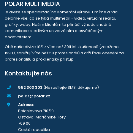
POLAR MULTIMEDIA
je divize se specializací na komerční výrobu. Umíme a rádi
děláme vše, co se týká multimedií - videa, virtuální realitu,
grafiky, weby. Našim klientům to přináší výhodu snadné
komunikace s jediným univerzálním a osvědčeným
dodavatelem.
Obě naše divize těží z více než 30ti let zkušeností (založeno
1993), sdružují více než 50 profesionálů a drží řadu ocenění za
profesionalitu a proklientský přístup.
Kontaktujte nás
552 303 303
(Nezasílejte SMS, děkujeme)
polar@polar.cz
Adresa:
Boleslavova 710/19
Ostrava-Mariánské Hory
709 00
Česká republika