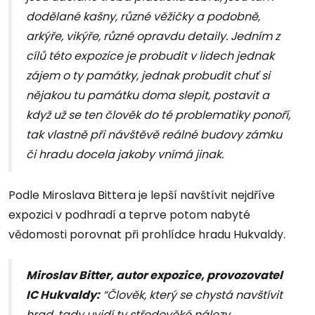
dodělané kašny, různé věžičky a podobně,
arkýře, vikýře, různé opravdu detaily. Jedním z
cílů této expozice je probudit v lidech jednak
zájem o ty památky, jednak probudit chuť si
nějakou tu památku doma slepit, postavit a
když už se ten člověk do té problematiky ponoří,
tak vlastně při návštěvě reálné budovy zámku
či hradu docela jakoby vnímá jinak.
Podle Miroslava Bittera je lepší navštívit nejdříve
expozici v podhradí a teprve potom nabyté
vědomosti porovnat při prohlídce hradu Hukvaldy.
Miroslav Bitter, autor expozice, provozovatel
IC Hukvaldy:
“Člověk, který se chystá navštívit
hrad, tady uvidí ty středověké nálezy,