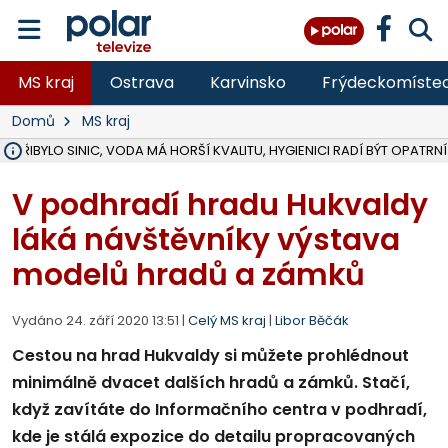
MS kraj
Ostrava
Karvinsko
Frýdeckomíste
Domů
MS kraj
Ě PŘIBYLO SINIC, VODA MÁ HORŠÍ KVALITU, HYGIENICI RADÍ BÝT OPATRNÍ
ÚOHS DAL ZÁTORU POKUTU 100 000 ZA CHYBY V ZAKÁZCE NA OBN
AREÁL LODIČEK V KARVINÉ SE PŘIPRAVUJE NA VELKOU REKONSTRUKC
KARVINÁ ZNÁ BUDOUCÍ PODOBU AREÁLU LODIČKY V PARKU BOŽEN
MORAVSKOSLEZŠTÍ POLICISTÉ ODHALILI MEZINÁRODNÍ GANG PODVO
LÁKALI LIDI NA ZISKY Z KRYPTOMĚN, INFO A VIDEO NA POLAR.CZ
RADNÍ OSTRAVY A POSLANKYNĚ A. HOFFMANNOVÁ ZA PIRÁTY PODA
NA POSTUP MINISTERSTVA ŽIVOTNÍHO PROSTŘEDÍ V KAUZE HALDY 
MUŽ V PŘÍBOŘE SE VÁŽNĚ ZRANIL PŘI PRÁCI S ROZBRUŠOVAČKOU, I
SLEZSKÁ OSTRAVA PŘIPRAVUJE PROJEKTOVOU DOKUMENTACI PRO 
PODEZŘELÝ BALÍČEK ZASTAVIL PROVOZ NA NÁDRAŽÍ VE F-M, ČEKÁ 
CHLAPEČKA (2) V HAVÍŘOVĚ POKOUSAL PES, POLICIE HLEDÁ MAJITEL
MS KRAJ VYBUDUJE ZA 40 MILIONŮ V JABLUNKOVĚ NOVÝ MOST PŘES O
FOTBALISTA LAURI LAINE SE VRACÍ Z BANÍKU OSTRAVA NA PŮL ROK
F-M DOKONČIL VOLNOČASOVÝ AREÁL RIVKA PARK ZA 62 MILIONŮ,
V podhradí hradu Hukvaldy
láká návštěvníky výstava
modelů hradů a zámků
Vydáno 24. září 2020 13:51 |
Celý MS kraj
|
Libor Běčák
Cestou na hrad Hukvaldy si můžete prohlédnout
minimálně dvacet dalších hradů a zámků. Stačí,
když zavítáte do Informačního centra v podhradí,
kde je stálá expozice do detailu propracovaných