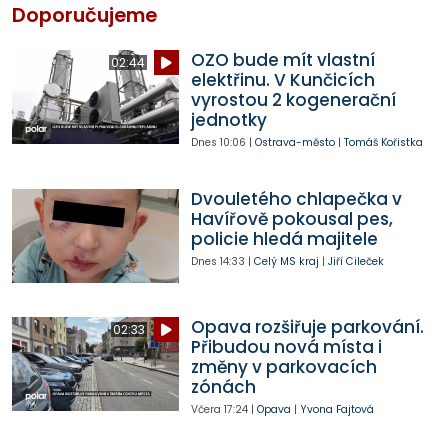
Doporučujeme
OZO bude mít vlastní
02:44
elektřinu. V Kunčicích
vyrostou 2 kogenerační
jednotky
Dnes
10:06
|
Ostrava-město
|
Tomáš Kořistka
Dvouletého chlapečka v
Havířově pokousal pes,
policie hledá majitele
Dnes
14:33
|
Celý MS kraj
|
Jiří Cileček
Opava rozšiřuje parkování.
02:33
Přibudou nová místa i
změny v parkovacích
zónách
Včera
17:24
|
Opava
|
Yvona Fajtová