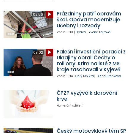
Prázdniny patří opravám
02:56
škol. Opava modernizuje
učebny i rozvody
Včera
18:13
|
Opava
|
Yvona Fajtová
Falešní investiční poradci z
03:02
Ukrajiny obrali Čechy o
miliony. Kriminalisté z MS
kraje zasahovali v Kyjevě
Včera
10:14
|
Celý MS kraj
|
Anna Břenková
ČPZP vyzývá k darování
krve
Komerční sdělení
Český motocyklový tým SP