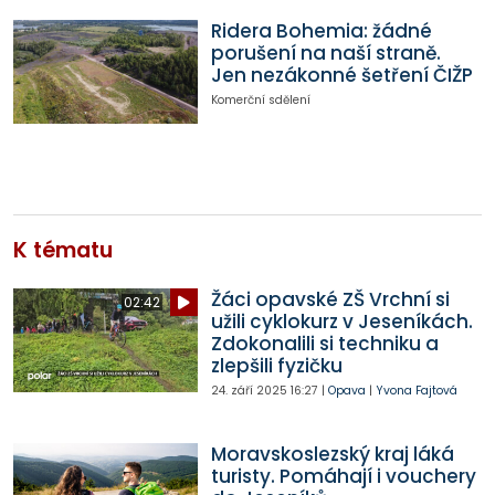
Ridera Bohemia: žádné
porušení na naší straně.
Jen nezákonné šetření ČIŽP
Komerční sdělení
K tématu
Žáci opavské ZŠ Vrchní si
02:42
užili cyklokurz v Jeseníkách.
Zdokonalili si techniku a
zlepšili fyzičku
24. září 2025
16:27
|
Opava
|
Yvona Fajtová
Moravskoslezský kraj láká
turisty. Pomáhají i vouchery