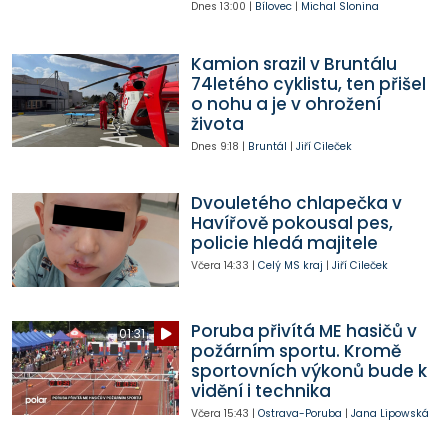
Dnes
13:00
|
Bílovec
|
Michal Slonina
Kamion srazil v Bruntálu
74letého cyklistu, ten přišel
o nohu a je v ohrožení
života
Dnes
9:18
|
Bruntál
|
Jiří Cileček
Dvouletého chlapečka v
Havířově pokousal pes,
policie hledá majitele
Včera
14:33
|
Celý MS kraj
|
Jiří Cileček
Poruba přivítá ME hasičů v
01:31
požárním sportu. Kromě
sportovních výkonů bude k
vidění i technika
Včera
15:43
|
Ostrava-Poruba
|
Jana Lipowská