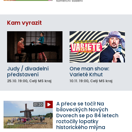
Komerční sdělení
Kam vyrazit
Judy / divadelní
One man show:
představení
Varieté Krhut
25.10.
19:00
, Celý MS kraj
10.11.
19:00
, Celý MS kraj
A přece se točí! Na
01:20
bíloveckých Nových
Dvorech se po 84 letech
roztočily lopatky
historického mlýna