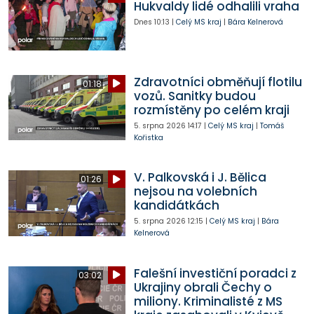
Hukvaldy lidé odhalili vraha
Dnes
10:13
|
Celý MS kraj
|
Bára Kelnerová
Zdravotníci obměňují flotilu
01:18
vozů. Sanitky budou
rozmístěny po celém kraji
5. srpna 2026
14:17
|
Celý MS kraj
|
Tomáš
Kořistka
V. Palkovská i J. Bělica
01:26
nejsou na volebních
kandidátkách
5. srpna 2026
12:15
|
Celý MS kraj
|
Bára
Kelnerová
Falešní investiční poradci z
03:02
Ukrajiny obrali Čechy o
miliony. Kriminalisté z MS