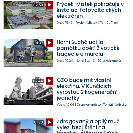
Frýdek-Místek pokračuje v
02:53
instalaci fotovoltaických
elektráren
Dnes
15:43
|
Frýdek-Místek
|
Tomáš Tikal
Horní Suchá uctila
01:37
památku obětí Životické
tragédie u muralu
Dnes
10:24
|
Horní Suchá
|
Bára Kelnerová
OZO bude mít vlastní
02:44
elektřinu. V Kunčicích
vyrostou 2 kogenerační
jednotky
Včera
10:06
|
Ostrava-město
|
Tomáš Kořistka
Zdrogovaný a opilý muž
01:20
vylezl bez jištění na