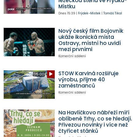
lezeckou stěnu ve Frýdku-
Místku
Dnes
15:39
|
Frýdek-Místek
|
Tomáš Tikal
Nový český film Bojovník
ukáže ikonická místa
Ostravy, místní ho uvidí
mezi prvními
Komerční sdělení
STOW Karviná rozšiřuje
05:00
výrobu, přijme 40
zaměstnanců
Komerční sdělení
Na Havlíčkovo nábřeží míří
oblíbené Trhy, co se hledají.
Přivezou novinky i více než
čtyřicet stánků