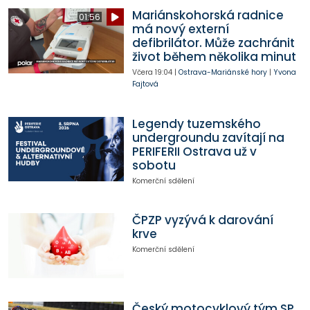
Mariánskohorská radnice
01:56
má nový externí
defibrilátor. Může zachránit
život během několika minut
Včera
19:04
|
Ostrava-Mariánské hory
|
Yvona
Fajtová
Legendy tuzemského
undergroundu zavítají na
PERIFERII Ostrava už v
sobotu
Komerční sdělení
ČPZP vyzývá k darování
krve
Komerční sdělení
Český motocyklový tým SP