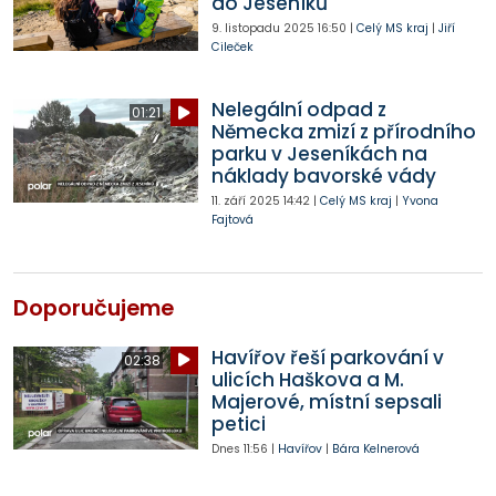
do Jeseníků
9. listopadu 2025
16:50
|
Celý MS kraj
|
Jiří
Cileček
Nelegální odpad z
01:21
Německa zmizí z přírodního
parku v Jeseníkách na
náklady bavorské vády
11. září 2025
14:42
|
Celý MS kraj
|
Yvona
Fajtová
Doporučujeme
Havířov řeší parkování v
02:38
ulicích Haškova a M.
Majerové, místní sepsali
petici
Dnes
11:56
|
Havířov
|
Bára Kelnerová