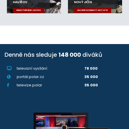
HAVÍŘOV
NOVÝ JIČÍN
NÁMĚSTÍ REPUBLIKY, HAVÍŘOV
MASARYKOVO NÁMĚSTÍ, NOVÝ JIČÍN
Denně nás sleduje
148 000
diváků
televizní vysílání
78 000
portál polar.cz
35 000
televize.polar
35 000