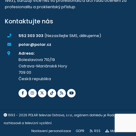
1993), sdružují více než 50 profesionálů a drží řadu ocenění za
profesionalitu a proklientský přístup.
Kontaktujte nás
552 303 303
(Nezasílejte SMS, děkujeme)
polar@polar.cz
Adresa:
Boleslavova 710/19
Ostrava-Mariánské Hory
709 00
Česká republika
1993 - 2026 POLAR televize Ostrava, s.r.o., orgánem dohledu je Rada pro
rozhlasové a televizní vysílání.
Nastavení personalizace
GDPR
RSS
Mapa stránek