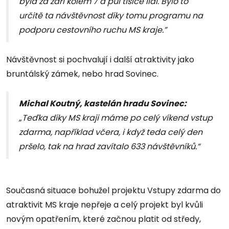
byla za září kolem 7 a půl tisíce lidí. Bylo to
určitě ta návštěvnost díky tomu programu na
podporu cestovního ruchu MS kraje.”
Návštěvnost si pochvalují i další atraktivity jako
bruntálský zámek, nebo hrad Sovinec.
Michal Koutný, kastelán hradu Sovinec:
„Teďka díky MS kraji máme po celý víkend vstup
zdarma, například včera, i když teda celý den
pršelo, tak na hrad zavítalo 633 návštěvníků.“
Současná situace bohužel projektu Vstupy zdarma do
atraktivit MS kraje nepřeje a celý projekt byl kvůli
novým opatřením, které začnou platit od středy,