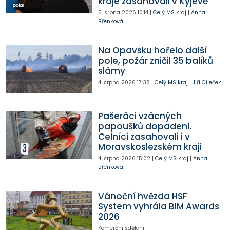
kraje zasahovali v Kyjevě
5. srpna 2026
10:14
|
Celý MS kraj
|
Anna
Břenková
Na Opavsku hořelo další
pole, požár zničil 35 balíků
slámy
4. srpna 2026
17:38
|
Celý MS kraj
|
Jiří Cileček
Pašeráci vzácných
papoušků dopadeni.
Celníci zasahovali i v
Moravskoslezském kraji
4. srpna 2026
15:02
|
Celý MS kraj
|
Anna
Břenková
Vánoční hvězda HSF
System vyhrála BIM Awards
2026
Komerční sdělení