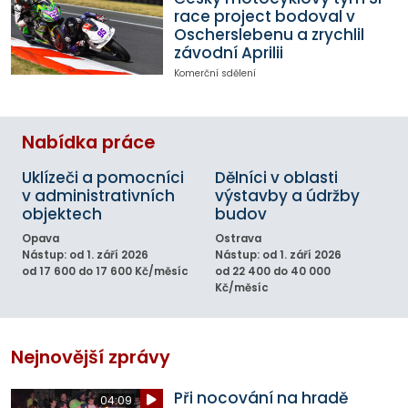
race project bodoval v
Oscherslebenu a zrychlil
závodní Aprilii
Komerční sdělení
Nabídka práce
Uklízeči a pomocníci
Dělníci v oblasti
v administrativních
výstavby a údržby
objektech
budov
Opava
Ostrava
Nástup: od 1. září 2026
Nástup: od 1. září 2026
od 17 600 do 17 600 Kč/měsíc
od 22 400 do 40 000
Kč/měsíc
Nejnovější zprávy
Při nocování na hradě
04:09