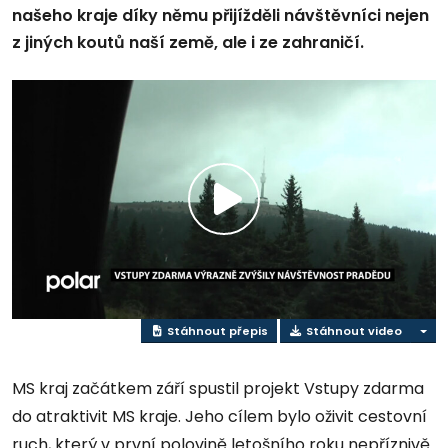
našeho kraje díky němu přijížděli návštěvníci nejen
z jiných koutů naší země, ale i ze zahraničí.
Přehrát
video
Stáhnout přepis
Stáhnout video
MS kraj začátkem září spustil projekt Vstupy zdarma
do atraktivit MS kraje. Jeho cílem bylo oživit cestovní
ruch, který v první polovině letošního roku nepříznivě