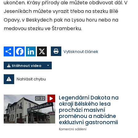
ukončen. Krásy přírody ale můžete obdivovat dál. V
Jeseníkách můžete vyrazit třeba na stezku Bílé
Opavy, v Beskydech pak na Lysou horu nebo na
medovou stezku ve Štramberku.
Sdílet
Facebook
LinkedIn
X
Vytisknout článek
Stáhnout video
Nahlásit chybu
Legendární Dakota na
01:32
okraji Bělského lesa
prochází masivní
proměnou a nabídne
exkluzivní gastronomii
Komerční sdělení