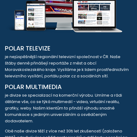
POLAR TELEVIZE
je nejúspěšnější regionální televizní společnost v ČR. Naše
štáby denně přinášejí reportáže z měst a obcí
Moravskoslezského kraje. Vysíláme je k lidem prostřednictvím
televizního vysílání, portálu polar.cz a sociálních sítí.
POLAR MULTIMEDIA
je divize se specializací na komerční výrobu. Umíme a rádi
děláme vše, co se týká multimedií - videa, virtuální realitu,
grafiky, weby. Našim klientům to přináší výhodu snadné
komunikace s jediným univerzálním a osvědčeným
dodavatelem.
Obě naše divize těží z více než 30ti let zkušeností (založeno