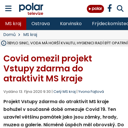
MS kraj
Ostrava
Karvinsko
Frýdeckomíste
Domů
MS kraj
Ě PŘIBYLO SINIC, VODA MÁ HORŠÍ KVALITU, HYGIENICI RADÍ BÝT OPATRNÍ
ÚOHS DAL ZÁTORU POKUTU 100 000 ZA CHYBY V ZAKÁZCE NA OBN
AREÁL LODIČEK V KARVINÉ SE PŘIPRAVUJE NA VELKOU REKONSTRUKC
KARVINÁ ZNÁ BUDOUCÍ PODOBU AREÁLU LODIČKY V PARKU BOŽEN
CYKLISTU (74) SRAZIL V BRUNTÁLU KAMION, JE V OHROŽENÍ ŽIVOTA,
POLICIE HLEDÁ PŘÍPADNÉ SVĚDKY, KTEŘÍ POMŮŽOU OBJASNIT PRŮ
RADNÍ OSTRAVY A POSLANKYNĚ A. HOFFMANNOVÁ ZA PIRÁTY PODA
NA POSTUP MINISTERSTVA ŽIVOTNÍHO PROSTŘEDÍ V KAUZE HALDY 
MUŽ V PŘÍBOŘE SE VÁŽNĚ ZRANIL PŘI PRÁCI S ROZBRUŠOVAČKOU, I
SLEZSKÁ OSTRAVA PŘIPRAVUJE PROJEKTOVOU DOKUMENTACI PRO 
PODEZŘELÝ BALÍČEK ZASTAVIL PROVOZ NA NÁDRAŽÍ VE F-M, ČEKÁ 
CHLAPEČKA (2) V HAVÍŘOVĚ POKOUSAL PES, POLICIE HLEDÁ MAJITEL
MS KRAJ VYBUDUJE ZA 40 MILIONŮ V JABLUNKOVĚ NOVÝ MOST PŘES O
FOTBALISTA LAURI LAINE SE VRACÍ Z BANÍKU OSTRAVA NA PŮL ROK
F-M DOKONČIL VOLNOČASOVÝ AREÁL RIVKA PARK ZA 62 MILIONŮ,
Covid omezil projekt
Vstupy zdarma do
atraktivit MS kraje
Vydáno 13. října 2020 9:30 |
Celý MS kraj
|
Yvona Fajtová
Projekt Vstupy zdarma do atraktivit MS kraje
bohužel v současné době omezuje Covid 19. Ten
uzavřel většinu památek jako jsou zámky, hrady,
muzea a galerie. Nicméně úspěch měl obrovský. Do